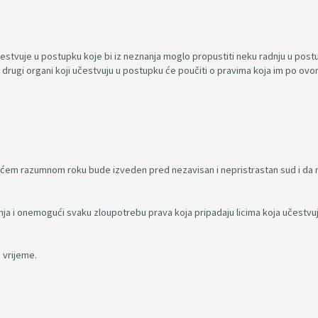
stvuje u postupku koje bi iz neznanja moglo propustiti neku radnju u postup
i drugi organi koji učestvuju u postupku će poučiti o pravima koja im po ov
raćem razumnom roku bude izveden pred nezavisan i nepristrastan sud i da
a i onemogući svaku zloupotrebu prava koja pripadaju licima koja učestvuj
 vrijeme.