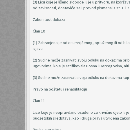
(3) Licu koje je lišeno slobode ili je u pritvoru, na izdr
od zavisnosti, dostaviće se i prevod pismena iz st. 1. i 2.
Zakonitost dokaza
Član 10
(1) Zabranjeno je od osumnjičenog, optuženog ili od bilo
izjavu.
(2) Sud ne može zasnivati svoju odluku na dokazima pr
ugovorima, koje je ratifikovala Bosna i Hercegovina, nit
(3) Sud ne može zasnivati svoju odluku na dokazima koji 
Pravo na odštetu i rehabilitaciju
Član 11
Lice koje je neopravdano osuđeno za krivično djelo ili j
budžetskih sredstava, kao i druga prava utvrđena zako
Pouka o pravima