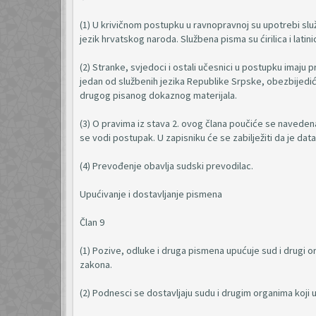
(1) U krivičnom postupku u ravnopravnoj su upotrebi služ
jezik hrvatskog naroda. Službena pisma su ćirilica i latini
(2) Stranke, svjedoci i ostali učesnici u postupku imaju p
jedan od službenih jezika Republike Srpske, obezbijedi
drugog pisanog dokaznog materijala.
(3) O pravima iz stava 2. ovog člana poučiće se navedena
se vodi postupak. U zapisniku će se zabilježiti da je dat
(4) Prevođenje obavlja sudski prevodilac.
Upućivanje i dostavljanje pismena
Član 9
(1) Pozive, odluke i druga pismena upućuje sud i drugi or
zakona.
(2) Podnesci se dostavljaju sudu i drugim organima koji 