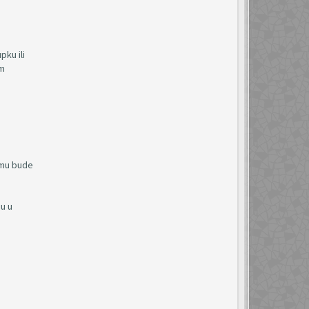
ku ili
om
 mu bude
u u