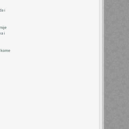
da i
mije
a i
na kome
g