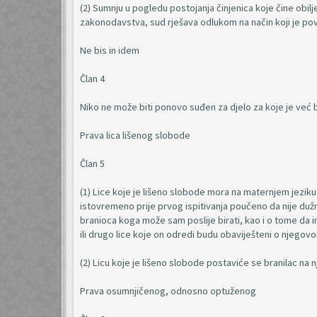
(2) Sumnju u pogledu postojanja činjenica koje čine obilje
zakonodavstva, sud rješava odlukom na način koji je pov
Ne bis in idem
Član 4
Niko ne može biti ponovo suđen za djelo za koje je već
Prava lica lišenog slobode
Član 5
(1) Lice koje je lišeno slobode mora na maternjem jeziku 
istovremeno prije prvog ispitivanja poučeno da nije duž
branioca koga može sam poslije birati, kao i o tome da i
ili drugo lice koje on odredi budu obaviješteni o njegov
(2) Licu koje je lišeno slobode postaviće se branilac 
Prava osumnjičenog, odnosno optuženog