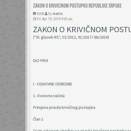
Zakon o krivicnom postupku Republike Srpske
#268
by
matrix
Fri Apr 19, 2019 9:03 am
ZAKON O KRIVIČNOM POST
("Sl. glasnik RS", 53/2012, 91/2017 i 66/2018)
DIO PRVI
I - OSNOVNE ODREDBE
1. Osnovna načela
Primjena pravila krivičnog postupka
Član 1
Ovim zakonom utvrđuju se pravila krivičnog postupka po ko