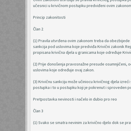
učesnici u krivičnom postupku predviđeni ovim zakonom,
Princip zakonitosti
Član 2
(1) Pravila utvrđena ovim zakonom treba da obezbijede d
sankcija pod uslovima koje predviđa Krivični zakonik Repu
propisana krivična djela u granicama koje određuje Kri
(2) Prije donošenja pravosnažne presude osumnjičeni, o
uslovima koje određuje ovaj zakon.
(3) Krivičnu sankciju može učiniocu krivičnog djela izr
postupka i to u postupku koji je pokrenut i sproveden 
Pretpostavka nevinosti i načelo in dubio pro reo
Član 3
(1) Svako se smatra nevinim za krivično djelo dok se p