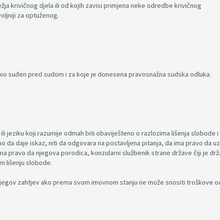
žja krivičnog djela ili od kojih zavisi primjena neke odredbe krivičnog
oljniji za optuženog.
 bio suđen pred sudom i za koje je donesena pravosnažna sudska odluka.
ili jeziku koji razumije odmah biti obaviješteno o razlozima lišenja slobode i
no da daje iskaz, niti da odgovara na postavljena pitanja, da ima pravo da 
ma pravo da njegova porodica, konzularni službenik strane države čiji je drž
om lišenju slobode.
na njegov zahtjev ako prema svom imovnom stanju ne može snositi troškove 