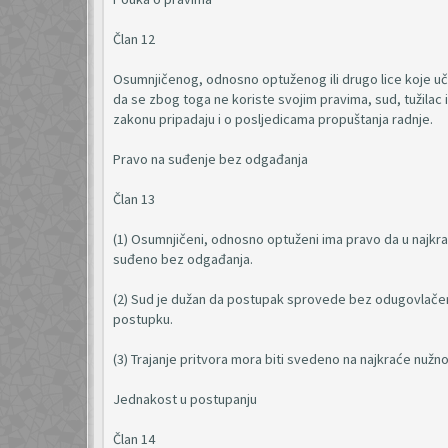
Član 12
Osumnjičenog, odnosno optuženog ili drugo lice koje uče
da se zbog toga ne koriste svojim pravima, sud, tužilac 
zakonu pripadaju i o posljedicama propuštanja radnje.
Pravo na suđenje bez odgađanja
Član 13
(1) Osumnjičeni, odnosno optuženi ima pravo da u najk
suđeno bez odgađanja.
(2) Sud je dužan da postupak sprovede bez odugovlačenj
postupku.
(3) Trajanje pritvora mora biti svedeno na najkraće nužno
Jednakost u postupanju
Član 14