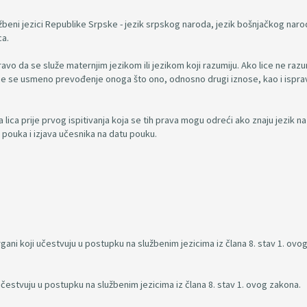
beni jezici Republike Srpske - jezik srpskog naroda, jezik bošnjačkog naro
ca.
ravo da se služe maternjim jezikom ili jezikom koji razumiju. Ako lice ne razu
će se usmeno prevođenje onoga što ono, odnosno drugi iznose, kao i isprav
 lica prije prvog ispitivanja koja se tih prava mogu odreći ako znaju jezik 
a pouka i izjava učesnika na datu pouku.
gani koji učestvuju u postupku na službenim jezicima iz člana 8. stav 1. ovo
učestvuju u postupku na službenim jezicima iz člana 8. stav 1. ovog zakona.