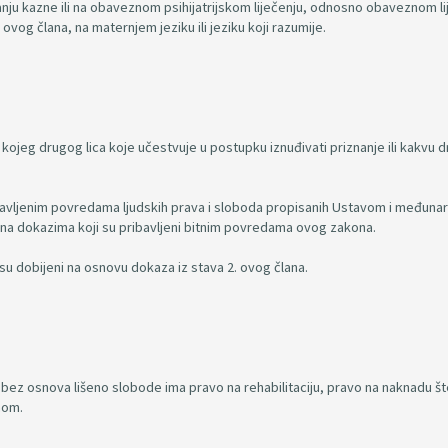
žavanju kazne ili na obaveznom psihijatrijskom liječenju, odnosno obaveznom l
 ovog člana, na maternjem jeziku ili jeziku koji razumije.
 kojeg drugog lica koje učestvuje u postupku iznuđivati priznanje ili kakvu 
ibavljenim povredama ljudskih prava i sloboda propisanih Ustavom i međuna
i na dokazima koji su pribavljeni bitnim povredama ovog zakona.
su dobijeni na osnovu dokaza iz stava 2. ovog člana.
e bez osnova lišeno slobode ima pravo na rehabilitaciju, pravo na naknadu št
nom.