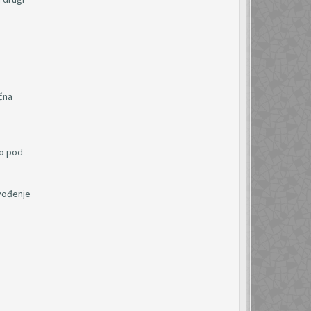
čna
mo pod
 vođenje