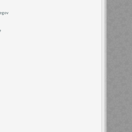
jegov
e