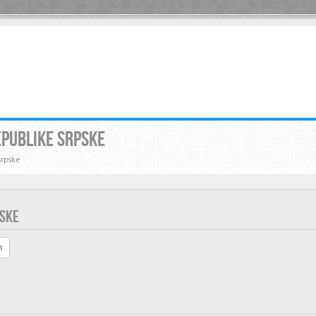
EPUBLIKE SRPSKE
Srpske
PSKE
h