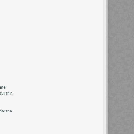
uzme
avljanin
odbrane.