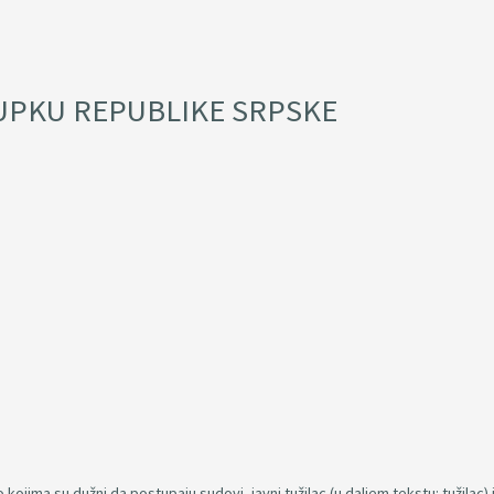
UPKU REPUBLIKE SRPSKE
jima su dužni da postupaju sudovi, javni tužilac (u daljem tekstu: tužilac) i