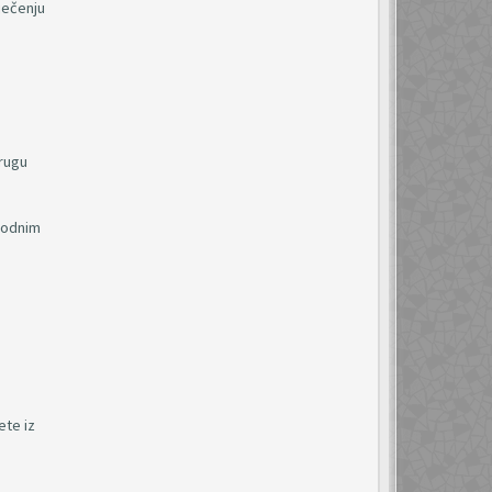
iječenju
drugu
rodnim
ete iz