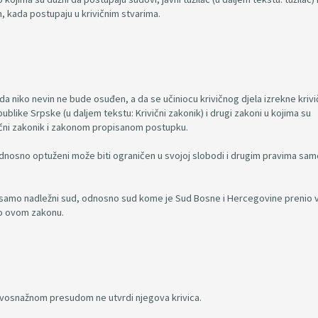
 kada postupaju u krivičnim stvarima.
a niko nevin ne bude osuđen, a da se učiniocu krivičnog djela izrekne krivi
blike Srpske (u daljem tekstu: Krivični zakonik) i drugi zakoni u kojima su
vični zakonik i zakonom propisanom postupku.
dnosno optuženi može biti ograničen u svojoj slobodi i drugim pravima sa
eći samo nadležni sud, odnosno sud kome je Sud Bosne i Hercegovine prenio
po ovom zakonu.
ravosnažnom presudom ne utvrdi njegova krivica.