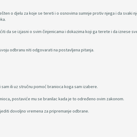
ešten o djelu za koje se tereti i o osnovima sumnje protiv njega i da svaki n
pka.
da se izjasni o svim činjenicama i dokazima koji ga terete i da iznese sv
voju odbranu niti odgovarati na postavljena pitanja.
i sam ili uz stručnu pomoć branioca koga sam izabere.
nioca, postaviće mu se branilac kada je to određeno ovim zakonom.
editi dovoljno vremena za pripremanje odbrane.