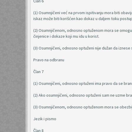
Član 6
(1) Osumnjičeni već na prvom ispitivanju mora biti obavij
iskaz može biti korišćen kao dokaz u daljem toku postu
(2) Osumnjičenom, odnosno optuženom mora se omogućiti 
činjenice i dokaze koji mu idu u korist.
(3) Osumnjičeni, odnosno optuženi nije dužan da iznese s
Pravo na odbranu
Član 7
(1) Osumnjičeni, odnosno optuženi ima pravo da se bran
(2) Ako osumnjičeni, odnosno optuženi sam ne uzme bra
(3) Osumnjičenom, odnosno optuženom mora se obezbij
Jezik i pismo
Član 8