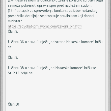
(14) Rješenje kojim je odlučeno o žalbi je konačno i protiv njega
se može pokrenuti upravni spor pred nadležnim sudom.
(15) Postupak za sprovođenje konkursa za izbor notarskog
pomoćnika detaljnije se propisuje pravilnikom koji donosi
ministar.“
https://advokat-prnjavorac.com/zakoni_bih.html
Član 8.
U članu 36. u stavu 1. riječi: „od strane Notarske komore“ brišu
se.
Član 9.
U članu 38. u stavu 1. riječi: „od Notarske komore“ brišu se.
St. 2. i 3. brišu se.
Član 10.