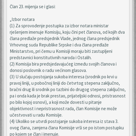
Član 23. mijenja se i glasi:
„Izbor notara
(1) Za sprovođenje postupka za izbor notara ministar
rješenjem imenuje Komisiju, koju čini pet članova, od kojih dva
člana predlaže predsjednik Vlade, jednog člana predsjednik
Vrhovnog suda Republike Srpske i dva člana predlaže
Ministarstvo, pri čemu u Komisiji moraju biti zastupljeni
predstavnici konstitutivnih naroda i Ostalih.
(2) Komisija bira predsjedavajućeg između svojih članova i
donosi poslovnik o radu većinom glasova.
(3) U slučaju postojanja sukoba interesa (srodnik po krvi u
pravoj liniji, u pobočnoj liniji do četvrtog stepena zaključno,
bračni drug ili srodnik po tazbini do drugog stepena zaključno,
pa i onda kada je brak prestao, prijateljski odnosi, pristrasnost
po bilo kojoj osnovi), a koji može dovesti u pitanje
objektivnost i nepristrasnost rada, član Komisije ne može
učestvovati u radu Komisije.
(4) Ukoliko se utvrdi postojanje sukoba interesa iz stava 3.
ovog člana, zamjena člana Komisije vrši se po istom postupku
po kojem se član i imenuje.