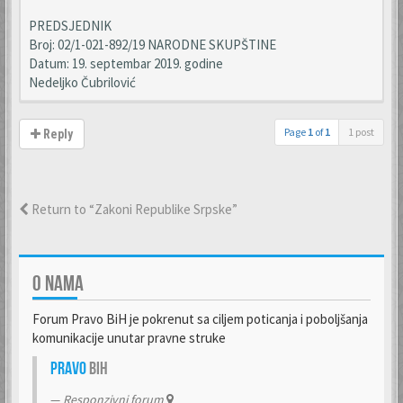
PREDSJEDNIK
Broj: 02/1-021-892/19 NARODNE SKUPŠTINE
Datum: 19. septembar 2019. godine
Nedeljko Čubrilović
Page
1
of
1
1 post
Reply
Return to “Zakoni Republike Srpske”
O NAMA
Forum Pravo BiH je pokrenut sa ciljem poticanja i poboljšanja
komunikacije unutar pravne struke
Pravo
BiH
Responzivni forum