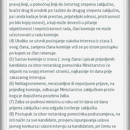
pravoj liniji, u pobočnoj liniji do četvrtog stepena zaključno,
bračni drug ili srodnik po tazbini do drugog stepena zaključno,
pa i onda kada je brak prestao, prijateljski odnosi, pristrasnost
po bilo kojoj osnovi), a koji može dovesti u pitanje
objektivnost i nepristrasnost rada, član komisije ne može
učestvovati u radu komisije.
(4) Ukoliko se utvrdi postojanje sukoba interesa iz stava 3.
ovog člana, zamjena člana komisije vrši se po istom postupku
po kojem se član i imenuje.
(5) Sastav komisije iz stava 1. ovog člana i spisak prijavljenih
kandidata za izbor notarskog pomoćnika Ministarstvo će
objaviti na svojoj internet stranici, najkasnije tri dana prije
zakazanog intervjua.
(6) Neblagovremene, nerazumljive ili nepotpune prijave, na
prijedlog komisije, odbacuje Ministarstvo zaključkom protiv
koga je dopuštena posebna žalba.
(7) Žalba se podnosi ministru u roku od tri dana od dana
prijema zaključka i ona odgađa izvršenje zaključka.
(8) Postupak za izbor notarskog pomoćnika podrazumijeva, na
isti način za sve kandidate, provjeru ispunjavanja uslova
javnog konkursa i ulazni intervju sa kandidatom, pri čemu se