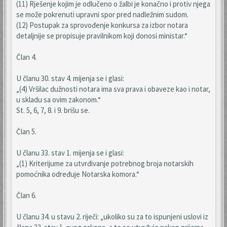
(11) Rješenje kojim je odlučeno o žalbi je konačno i protiv njega
se može pokrenuti upravni spor pred nadležnim sudom.
(12) Postupak za sprovođenje konkursa za izbor notara
detaljnije se propisuje pravilnikom koji donosi ministar.“
Član 4.
U članu 30. stav 4. mijenja se i glasi:
„(4) Vršilac dužnosti notara ima sva prava i obaveze kao i notar,
u skladu sa ovim zakonom.“
St. 5, 6, 7, 8. i 9. brišu se.
Član 5.
U članu 33. stav 1. mijenja se i glasi:
„(1) Kriterijume za utvrđivanje potrebnog broja notarskih
pomoćnika određuje Notarska komora.“
Član 6.
U članu 34. u stavu 2. riječi: „ukoliko su za to ispunjeni uslovi iz