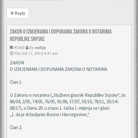
Reply
Zakon o izmjenama i dopunama Zakona o notarima
Republike Srpske
#1060
by
sudija
Thu Oct 17, 2019 9:47 am
ZAKON
O IZMJENAMA I DOPUNAMA ZAKONA O NOTARIMA
Član 1.
U Zakonu o notarima („Službeni glasnik Republike Srpske“, br.
86/04, 2/05, 74/05, 76/05, 91/06, 37/07, 50/10, 78/11, 20/14 i
68/17), u članu 20. u stavu 1. tačka 1. mijenja se i glasi:
„1. da je državljanin Bosne i Hercegovine,“.
Član 2.