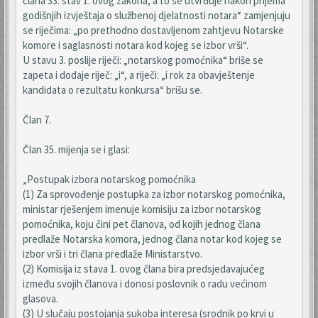
člana 33. stav 1. ovog zakona, a to se utvrđuje nakon prijema
godišnjih izvještaja o službenoj djelatnosti notara“ zamjenjuju
se riječima: „po prethodno dostavljenom zahtjevu Notarske
komore i saglasnosti notara kod kojeg se izbor vrši“.
U stavu 3. poslije riječi: „notarskog pomoćnika“ briše se
zapeta i dodaje riječ: „i“, a riječi: „i rok za obavještenje
kandidata o rezultatu konkursa“ brišu se.
Član 7.
Član 35. mijenja se i glasi:
„Postupak izbora notarskog pomoćnika
(1) Za sprovođenje postupka za izbor notarskog pomoćnika,
ministar rješenjem imenuje komisiju za izbor notarskog
pomoćnika, koju čini pet članova, od kojih jednog člana
predlaže Notarska komora, jednog člana notar kod kojeg se
izbor vrši i tri člana predlaže Ministarstvo.
(2) Komisija iz stava 1. ovog člana bira predsjedavajućeg
između svojih članova i donosi poslovnik o radu većinom
glasova.
(3) U slučaju postojanja sukoba interesa (srodnik po krvi u