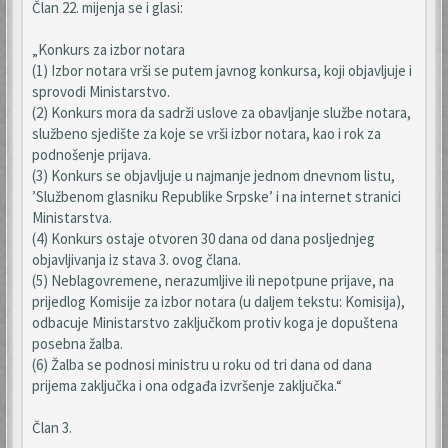
Član 22. mijenja se i glasi:
„Konkurs za izbor notara
(1) Izbor notara vrši se putem javnog konkursa, koji objavljuje i
sprovodi Ministarstvo.
(2) Konkurs mora da sadrži uslove za obavljanje službe notara,
službeno sjedište za koje se vrši izbor notara, kao i rok za
podnošenje prijava.
(3) Konkurs se objavljuje u najmanje jednom dnevnom listu,
’Službenom glasniku Republike Srpske’ i na internet stranici
Ministarstva.
(4) Konkurs ostaje otvoren 30 dana od dana posljednjeg
objavljivanja iz stava 3. ovog člana.
(5) Neblagovremene, nerazumljive ili nepotpune prijave, na
prijedlog Komisije za izbor notara (u daljem tekstu: Komisija),
odbacuje Ministarstvo zaključkom protiv koga je dopuštena
posebna žalba.
(6) Žalba se podnosi ministru u roku od tri dana od dana
prijema zaključka i ona odgađa izvršenje zaključka.“
Član 3.