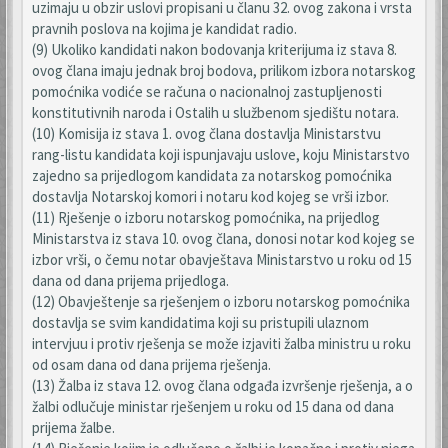
uzimaju u obzir uslovi propisani u članu 32. ovog zakona i vrsta
pravnih poslova na kojima je kandidat radio.
(9) Ukoliko kandidati nakon bodovanja kriterijuma iz stava 8.
ovog člana imaju jednak broj bodova, prilikom izbora notarskog
pomoćnika vodiće se računa o nacionalnoj zastupljenosti
konstitutivnih naroda i Ostalih u službenom sjedištu notara.
(10) Komisija iz stava 1. ovog člana dostavlja Ministarstvu
rang-listu kandidata koji ispunjavaju uslove, koju Ministarstvo
zajedno sa prijedlogom kandidata za notarskog pomoćnika
dostavlja Notarskoj komori i notaru kod kojeg se vrši izbor.
(11) Rješenje o izboru notarskog pomoćnika, na prijedlog
Ministarstva iz stava 10. ovog člana, donosi notar kod kojeg se
izbor vrši, o čemu notar obavještava Ministarstvo u roku od 15
dana od dana prijema prijedloga.
(12) Obavještenje sa rješenjem o izboru notarskog pomoćnika
dostavlja se svim kandidatima koji su pristupili ulaznom
intervjuu i protiv rješenja se može izjaviti žalba ministru u roku
od osam dana od dana prijema rješenja.
(13) Žalba iz stava 12. ovog člana odgađa izvršenje rješenja, a o
žalbi odlučuje ministar rješenjem u roku od 15 dana od dana
prijema žalbe.