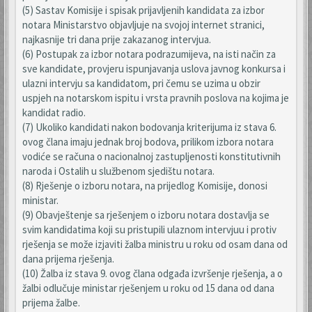
(5) Sastav Komisije i spisak prijavljenih kandidata za izbor
notara Ministarstvo objavljuje na svojoj internet stranici,
najkasnije tri dana prije zakazanog intervjua.
(6) Postupak za izbor notara podrazumijeva, na isti način za
sve kandidate, provjeru ispunjavanja uslova javnog konkursa i
ulazni intervju sa kandidatom, pri čemu se uzima u obzir
uspjeh na notarskom ispitu i vrsta pravnih poslova na kojima je
kandidat radio.
(7) Ukoliko kandidati nakon bodovanja kriterijuma iz stava 6.
ovog člana imaju jednak broj bodova, prilikom izbora notara
vodiće se računa o nacionalnoj zastupljenosti konstitutivnih
naroda i Ostalih u službenom sjedištu notara.
(8) Rješenje o izboru notara, na prijedlog Komisije, donosi
ministar.
(9) Obavještenje sa rješenjem o izboru notara dostavlja se
svim kandidatima koji su pristupili ulaznom intervjuu i protiv
rješenja se može izjaviti žalba ministru u roku od osam dana od
dana prijema rješenja.
(10) Žalba iz stava 9. ovog člana odgađa izvršenje rješenja, a o
žalbi odlučuje ministar rješenjem u roku od 15 dana od dana
prijema žalbe.