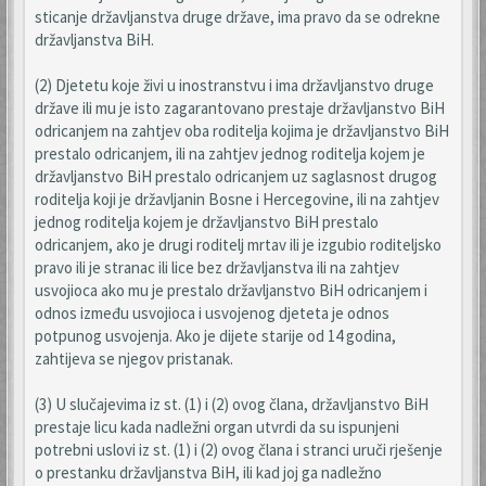
sticanje državljanstva druge države, ima pravo da se odrekne
državljanstva BiH.
(2) Djetetu koje živi u inostranstvu i ima državljanstvo druge
države ili mu je isto zagarantovano prestaje državljanstvo BiH
odricanjem na zahtjev oba roditelja kojima je državljanstvo BiH
prestalo odricanjem, ili na zahtjev jednog roditelja kojem je
državljanstvo BiH prestalo odricanjem uz saglasnost drugog
roditelja koji je državljanin Bosne i Hercegovine, ili na zahtjev
jednog roditelja kojem je državljanstvo BiH prestalo
odricanjem, ako je drugi roditelj mrtav ili je izgubio roditeljsko
pravo ili je stranac ili lice bez državljanstva ili na zahtjev
usvojioca ako mu je prestalo državljanstvo BiH odricanjem i
odnos između usvojioca i usvojenog djeteta je odnos
potpunog usvojenja. Ako je dijete starije od 14 godina,
zahtijeva se njegov pristanak.
(3) U slučajevima iz st. (1) i (2) ovog člana, državljanstvo BiH
prestaje licu kada nadležni organ utvrdi da su ispunjeni
potrebni uslovi iz st. (1) i (2) ovog člana i stranci uruči rješenje
o prestanku državljanstva BiH, ili kad joj ga nadležno