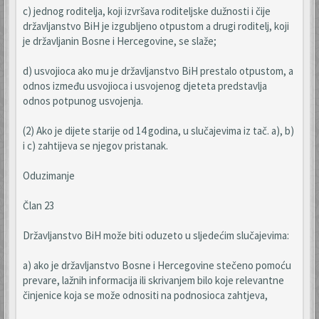
c) jednog roditelja, koji izvršava roditeljske dužnosti i čije
državljanstvo BiH je izgubljeno otpustom a drugi roditelj, koji
je državljanin Bosne i Hercegovine, se slaže;
d) usvojioca ako mu je državljanstvo BiH prestalo otpustom, a
odnos između usvojioca i usvojenog djeteta predstavlja
odnos potpunog usvojenja.
(2) Ako je dijete starije od 14 godina, u slučajevima iz tač. a), b)
i c) zahtijeva se njegov pristanak.
Oduzimanje
Član 23
Državljanstvo BiH može biti oduzeto u sljedećim slučajevima:
a) ako je državljanstvo Bosne i Hercegovine stečeno pomoću
prevare, lažnih informacija ili skrivanjem bilo koje relevantne
činjenice koja se može odnositi na podnosioca zahtjeva,