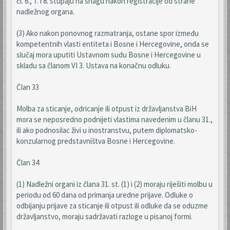
čl. 6., 7. i 8. stupaju na snagu nakon registracije od strane
nadležnog organa.
(3) Ako nakon ponovnog razmatranja, ostane spor između
kompetentnih vlasti entiteta i Bosne i Hercegovine, onda se
slučaj mora uputiti Ustavnom sudu Bosne i Hercegovine u
skladu sa članom VI 3. Ustava na konačnu odluku.
Član 33
Molba za sticanje, odricanje ili otpust iz državljanstva BiH
mora se neposredno podnijeti vlastima navedenim u članu 31.,
ili ako podnosilac živi u inostranstvu, putem diplomatsko-
konzularnog predstavništva Bosne i Hercegovine.
Član 34
(1) Nadležni organi iz člana 31. st. (1) i (2) moraju riješiti molbu u
periodu od 60 dana od primanja uredne prijave. Odluke o
odbijanju prijave za sticanje ili otpust ili odluke da se oduzme
državljanstvo, moraju sadržavati razloge u pisanoj formi.