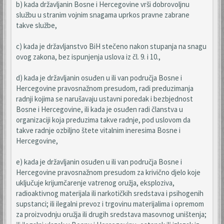
b) kada državljanin Bosne i Hercegovine vrši dobrovoljnu
službu u stranim vojnim snagama uprkos pravne zabrane
takve službe,
c) kada je državljanstvo BiH stečeno nakon stupanja na snagu
ovog zakona, bez ispunjenja uslova iz čl. 9. i 10.,
d) kada je državljanin osuđen u ili van područja Bosne i
Hercegovine pravosnažnom presudom, radi preduzimanja
radnji kojima se narušavaju ustavni poredak i bezbjednost
Bosne i Hercegovine, ili kada je osuđen radi članstva u
organizaciji koja preduzima takve radnje, pod uslovom da
takve radnje ozbiljno štete vitalnim ineresima Bosne i
Hercegovine,
e) kada je državljanin osuđen u ili van područja Bosne i
Hercegovine pravosnažnom presudom za krivično djelo koje
uključuje krijumčarenje vatrenog oružja, eksploziva,
radioaktivnog materijala ili narkotičkih sredstava i psihogenih
supstanci; ili ilegalni prevoz i trgovinu materijalima i opremom
za proizvodnju oružja ili drugih sredstava masovnog uništenja;