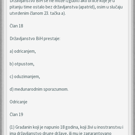
Državljanstvo BiH se ne može izgubiti ako bi lice koje je u
pitanju time ostalo bez državljanstva (apatrid), osim u slučaju
utvrđenim članom 23. tačka a).
Član 18
Državljanstvo BiH prestaje:
a) odricanjem,
b) otpustom,
c) oduzimanjem,
d) međunarodnim sporazumom.
Odricanje
Član 19
(1) Građanin koji je napunio 18 godina, koji živi u inostranstvu i
ima državljanstvo druge države, ili mu je zagarantovano