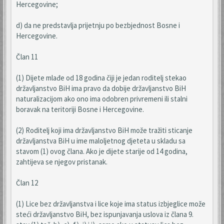
Hercegovine;
d) da ne predstavlja prijetnju po bezbjednost Bosne i
Hercegovine.
Član 11
(1) Dijete mlađe od 18 godina čiji je jedan roditelj stekao
državljanstvo BiH ima pravo da dobije državljanstvo BiH
naturalizacijom ako ono ima odobren privremeni ili stalni
boravak na teritoriji Bosne i Hercegovine.
(2) Roditelj koji ima državljanstvo BiH može tražiti sticanje
državljanstva BiH u ime maloljetnog djeteta u skladu sa
stavom (1) ovog člana. Ako je dijete starije od 14 godina,
zahtijeva se njegov pristanak.
Član 12
(1) Lice bez državljanstva i lice koje ima status izbjeglice može
steći državljanstvo BiH, bez ispunjavanja uslova iz člana 9.