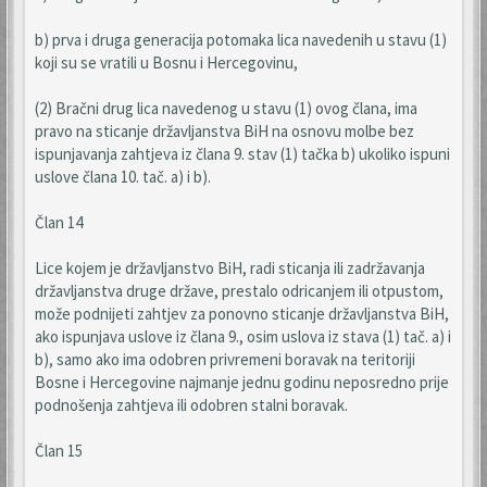
b) prva i druga generacija potomaka lica navedenih u stavu (1)
koji su se vratili u Bosnu i Hercegovinu,
(2) Bračni drug lica navedenog u stavu (1) ovog člana, ima
pravo na sticanje državljanstva BiH na osnovu molbe bez
ispunjavanja zahtjeva iz člana 9. stav (1) tačka b) ukoliko ispuni
uslove člana 10. tač. a) i b).
Član 14
Lice kojem je državljanstvo BiH, radi sticanja ili zadržavanja
državljanstva druge države, prestalo odricanjem ili otpustom,
može podnijeti zahtjev za ponovno sticanje državljanstva BiH,
ako ispunjava uslove iz člana 9., osim uslova iz stava (1) tač. a) i
b), samo ako ima odobren privremeni boravak na teritoriji
Bosne i Hercegovine najmanje jednu godinu neposredno prije
podnošenja zahtjeva ili odobren stalni boravak.
Član 15