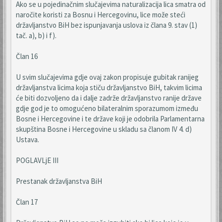
Ako se u pojedinačnim slučajevima naturalizacija lica smatra od
naročite koristi za Bosnu i Hercegovinu, lice može steći
državljanstvo BiH bez ispunjavanja uslova iz člana 9. stav (1)
tač. a), b) i f).
Član 16
U svim slučajevima gdje ovaj zakon propisuje gubitak ranijeg
državljanstva licima koja stiču državljanstvo BiH, takvim licima
će biti dozvoljeno da i dalje zadrže državljanstvo ranije države
gdje god je to omogućeno bilateralnim sporazumom između
Bosne i Hercegovine i te države koji je odobrila Parlamentarna
skupština Bosne i Hercegovine u skladu sa članom IV 4. d)
Ustava.
POGLAVLjE III
Prestanak državljanstva BiH
Član 17