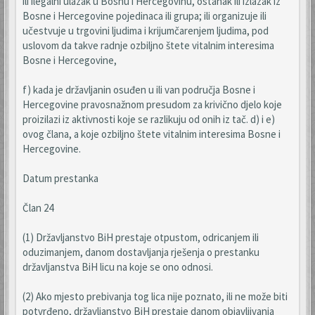
ili ilegalni ulazak u Bosnu i Hercegovinu, ostanak ili izlazak iz
Bosne i Hercegovine pojedinaca ili grupa; ili organizuje ili
učestvuje u trgovini ljudima i krijumčarenjem ljudima, pod
uslovom da takve radnje ozbiljno štete vitalnim interesima
Bosne i Hercegovine,
f) kada je državljanin osuđen u ili van područja Bosne i
Hercegovine pravosnažnom presudom za krivično djelo koje
proizilazi iz aktivnosti koje se razlikuju od onih iz tač. d) i e)
ovog člana, a koje ozbiljno štete vitalnim interesima Bosne i
Hercegovine.
Datum prestanka
Član 24
(1) Državljanstvo BiH prestaje otpustom, odricanjem ili
oduzimanjem, danom dostavljanja rješenja o prestanku
državljanstva BiH licu na koje se ono odnosi.
(2) Ako mjesto prebivanja tog lica nije poznato, ili ne može biti
potvrđeno, državljanstvo BiH prestaje danom objavljivanja