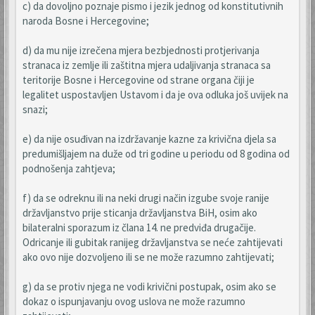
c) da dovoljno poznaje pismo i jezik jednog od konstitutivnih
naroda Bosne i Hercegovine;
d) da mu nije izrečena mjera bezbjednosti protjerivanja
stranaca iz zemlje ili zaštitna mjera udaljivanja stranaca sa
teritorije Bosne i Hercegovine od strane organa čiji je
legalitet uspostavljen Ustavom i da je ova odluka još uvijek na
snazi;
e) da nije osuđivan na izdržavanje kazne za krivična djela sa
predumišljajem na duže od tri godine u periodu od 8 godina od
podnošenja zahtjeva;
f) da se odreknu ili na neki drugi način izgube svoje ranije
državljanstvo prije sticanja državljanstva BiH, osim ako
bilateralni sporazum iz člana 14. ne predviđa drugačije.
Odricanje ili gubitak ranijeg državljanstva se neće zahtijevati
ako ovo nije dozvoljeno ili se ne može razumno zahtijevati;
g) da se protiv njega ne vodi krivični postupak, osim ako se
dokaz o ispunjavanju ovog uslova ne može razumno