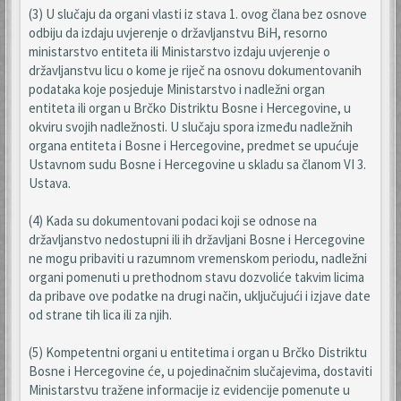
(3) U slučaju da organi vlasti iz stava 1. ovog člana bez osnove
odbiju da izdaju uvjerenje o državljanstvu BiH, resorno
ministarstvo entiteta ili Ministarstvo izdaju uvjerenje o
državljanstvu licu o kome je riječ na osnovu dokumentovanih
podataka koje posjeduje Ministarstvo i nadležni organ
entiteta ili organ u Brčko Distriktu Bosne i Hercegovine, u
okviru svojih nadležnosti. U slučaju spora između nadležnih
organa entiteta i Bosne i Hercegovine, predmet se upućuje
Ustavnom sudu Bosne i Hercegovine u skladu sa članom VI 3.
Ustava.
(4) Kada su dokumentovani podaci koji se odnose na
državljanstvo nedostupni ili ih državljani Bosne i Hercegovine
ne mogu pribaviti u razumnom vremenskom periodu, nadležni
organi pomenuti u prethodnom stavu dozvoliće takvim licima
da pribave ove podatke na drugi način, uključujući i izjave date
od strane tih lica ili za njih.
(5) Kompetentni organi u entitetima i organ u Brčko Distriktu
Bosne i Hercegovine će, u pojedinačnim slučajevima, dostaviti
Ministarstvu tražene informacije iz evidencije pomenute u