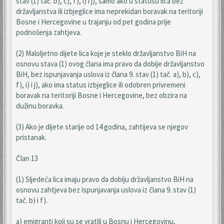
stav (1) tač. b), c), f), i) i j), samo ako u statusu lica bez
državljanstva ili izbjeglice ima neprekidan boravak na teritoriji
Bosne i Hercegovine u trajanju od pet godina prije
podnošenja zahtjeva.
(2) Maloljetno dijete lica koje je steklo državljanstvo BiH na
osnovu stava (1) ovog člana ima pravo da dobije državljanstvo
BiH, bez ispunjavanja uslova iz člana 9. stav (1) tač. a), b), c),
f), i) i j), ako ima status izbjeglice ili odobren privremeni
boravak na teritoriji Bosne i Hercegovine, bez obzira na
dužinu boravka.
(3) Ako je dijete starije od 14 godina, zahtijeva se njegov
pristanak.
Član 13
(1) Sljedeća lica imaju pravo da dobiju državljanstvo BiH na
osnovu zahtjeva bez ispunjavanja uslova iz člana 9. stav (1)
tač. b) i f).
a) emigranti koji su se vratili u Bosnu i Hercegovinu,