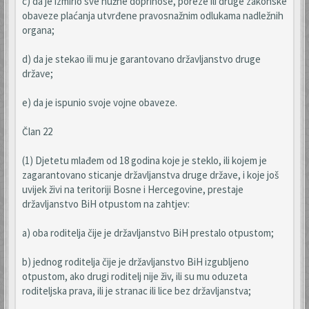
c) da je izmirio sve nužne doprinose, poreze ili druge zakonske
obaveze plaćanja utvrđene pravosnažnim odlukama nadležnih
organa;
d) da je stekao ili mu je garantovano državljanstvo druge
države;
e) da je ispunio svoje vojne obaveze.
Član 22
(1) Djetetu mlađem od 18 godina koje je steklo, ili kojem je
zagarantovano sticanje državljanstva druge države, i koje još
uvijek živi na teritoriji Bosne i Hercegovine, prestaje
državljanstvo BiH otpustom na zahtjev:
a) oba roditelja čije je državljanstvo BiH prestalo otpustom;
b) jednog roditelja čije je državljanstvo BiH izgubljeno
otpustom, ako drugi roditelj nije živ, ili su mu oduzeta
roditeljska prava, ili je stranac ili lice bez državljanstva;