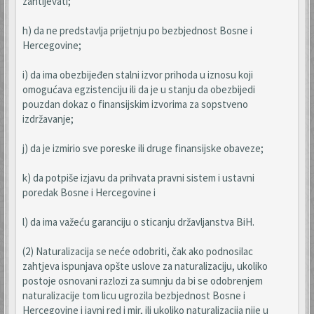
zahtijevati;
h) da ne predstavlja prijetnju po bezbjednost Bosne i
Hercegovine;
i) da ima obezbijeđen stalni izvor prihoda u iznosu koji
omogućava egzistenciju ili da je u stanju da obezbijedi
pouzdan dokaz o finansijskim izvorima za sopstveno
izdržavanje;
j) da je izmirio sve poreske ili druge finansijske obaveze;
k) da potpiše izjavu da prihvata pravni sistem i ustavni
poredak Bosne i Hercegovine i
l) da ima važeću garanciju o sticanju državljanstva BiH.
(2) Naturalizacija se neće odobriti, čak ako podnosilac
zahtjeva ispunjava opšte uslove za naturalizaciju, ukoliko
postoje osnovani razlozi za sumnju da bi se odobrenjem
naturalizacije tom licu ugrozila bezbjednost Bosne i
Hercegovine i javni red i mir, ili ukoliko naturalizacija nije u