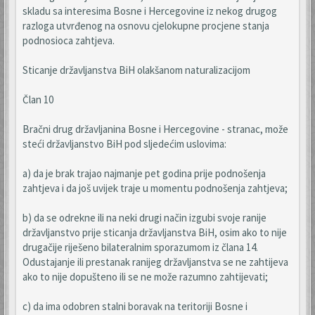
skladu sa interesima Bosne i Hercegovine iz nekog drugog
razloga utvrđenog na osnovu cjelokupne procjene stanja
podnosioca zahtjeva.
Sticanje državljanstva BiH olakšanom naturalizacijom
Član 10
Bračni drug državljanina Bosne i Hercegovine - stranac, može
steći državljanstvo BiH pod sljedećim uslovima:
a) da je brak trajao najmanje pet godina prije podnošenja
zahtjeva i da još uvijek traje u momentu podnošenja zahtjeva;
b) da se odrekne ili na neki drugi način izgubi svoje ranije
državljanstvo prije sticanja državljanstva BiH, osim ako to nije
drugačije riješeno bilateralnim sporazumom iz člana 14.
Odustajanje ili prestanak ranijeg državljanstva se ne zahtijeva
ako to nije dopušteno ili se ne može razumno zahtijevati;
c) da ima odobren stalni boravak na teritoriji Bosne i