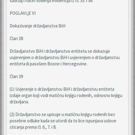
sadržaj i način vođenja evidencija iz čl. 35. i 36.
POGLAVLjE VI
Dokazivanje državljanstva BiH
Član 38
Državljanstvo BiH i državljanstvo entiteta se dokazuje
uvjerenjem o državljanstvu BiH i uvjerenjem o državljanstvu
entiteta ili pasošem Bosne i Hercegovine.
Član 39
(1) Uvjerenje o državljanstvu BiH i državljanstvu entiteta
izdaje organ koji vodi matičnu knjigu rođenih, odnosno knjigu
državljana.
(2) Državljanstvo se upisuje u matičnu knjigu rođenih bez
posebne odluke kada se utvrdi da to lice ispunjava uslove
sticanja prema čl. 6., 7. i 8.