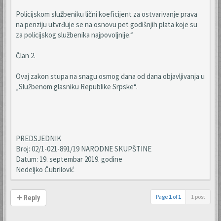
Policijskom službeniku lični koeficijent za ostvarivanje prava
na penziju utvrđuje se na osnovu pet godišnjih plata koje su
za policijskog službenika najpovoljnije.“
Član 2.
Ovaj zakon stupa na snagu osmog dana od dana objavljivanja u
„Službenom glasniku Republike Srpske“.
PREDSJEDNIK
Broj: 02/1-021-891/19 NARODNE SKUPŠTINE
Datum: 19. septembar 2019. godine
Nedeljko Čubrilović
Page
1
of
1
1 post
Reply