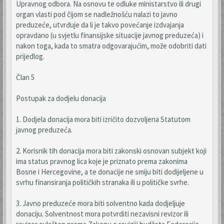
Upravnog odbora. Na osnovu te odluke ministarstvo ili drugi
organ vlasti pod čijom se nadležnošću nalazi to javno
preduzeće, utvrđuje da li je takvo povećanje izdvajanja
opravdano (u svjetlu finansijske situacije javnog preduzeća) i
nakon toga, kada to smatra odgovarajućim, može odobriti dati
prijedlog.
Član 5
Postupak za dodjelu donacija
1. Dodjela donacija mora biti izričito dozvoljena Statutom
javnog preduzeća.
2. Korisnik tih donacija mora biti zakonski osnovan subjekt koji
ima status pravnog lica koje je priznato prema zakonima
Bosne i Hercegovine, a te donacije ne smiju biti dodijeljene u
svrhu finansiranja političkih stranaka ili u političke svrhe.
3. Javno preduzeće mora biti solventno kada dodjeljuje
donaciju. Solventnost mora potvrditi nezavisni revizor ili