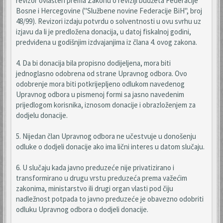
revizor ovlašten prema Zakonu o reviziji budžeta Federacije
Bosne i Hercegovine ("Službene novine Federacije BiH", broj
48/99). Revizori izdaju potvrdu o solventnosti u ovu svrhu uz
izjavu da li je predložena donacija, u datoj fiskalnoj godini,
predviđena u godišnjim izdvajanjima iz člana 4. ovog zakona.
4. Da bi donacija bila propisno dodijeljena, mora biti
jednoglasno odobrena od strane Upravnog odbora. Ovo
odobrenje mora biti potkrijepljeno odlukom navedenog
Upravnog odbora u pismenoj formi sa jasno navedenim
prijedlogom korisnika, iznosom donacije i obrazloženjem za
dodjelu donacije.
5. Nijedan član Upravnog odbora ne učestvuje u donošenju
odluke o dodjeli donacije ako ima lični interes u datom slučaju.
6. U slučaju kada javno preduzeće nije privatizirano i
transformirano u drugu vrstu preduzeća prema važećim
zakonima, ministarstvo ili drugi organ vlasti pod čiju
nadležnost potpada to javno preduzeće je obavezno odobriti
odluku Upravnog odbora o dodjeli donacije.