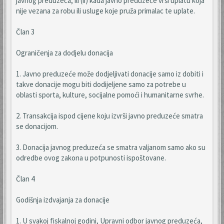
javnog preduzeća; ili (ii) kada javno preduzeće vrši uplatu koja
nije vezana za robu ili usluge koje pruža primalac te uplate.
Član 3
Ograničenja za dodjelu donacija
1. Javno preduzeće može dodjeljivati donacije samo iz dobiti i
takve donacije mogu biti dodijeljene samo za potrebe u
oblasti sporta, kulture, socijalne pomoći i humanitarne svrhe.
2. Transakcija ispod cijene koju izvrši javno preduzeće smatra
se donacijom.
3. Donacija javnog preduzeća se smatra valjanom samo ako su
odredbe ovog zakona u potpunosti ispoštovane.
Član 4
Godišnja izdvajanja za donacije
1. U svakoj fiskalnoj godini, Upravni odbor javnog preduzeća,