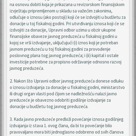
na osnovu dobiti koja je prikazana u revizorskom finansijskom
izvještaju pripremljenom u skladu sa važećim zakonima,
odlučuje o iznosu (ako postoji) koji će se izdvojiti u budžetu za
donacije u toj fiskalnoj godini. Pri utvrđivanju iznosa koji će se
izdvojiti za donacije, Upravni odbor uzima u obzir ukupne
finansijske obaveze javnog preduzeća u fiskalnoj godini u
kojoj se vrši izdvajanje, uključujući (i) iznos koji je potreban
javnom preduzeću u toj fiskalnoj godini za provođenje
poslovnog plana tog javnog preduzeća; i (ii) kapital i ostale
investicije potrebne za propisno održavanje odnosno razvoj
javnog preduzeća.
2. Nakon što Upravni odbor javnog preduzeća donese odluku
o iznosu izdvajanja za donacije u fiskalnoj godini, ministarstvo
ili drugi organ vlasti pod čijom se nadležnošću nalazi javno
preduzeće je obavezno odobriti godišnje izdvajanje za
donacije u budžetu tog javnog preduzeća.
3. Kada javno preduzeće predloži povećanje iznosa godišnjeg
izdvajanja iz stava 1. ovog člana, da bi to povećanje bilo
pravovaljano mora biti jednoglasno odobreno od svih članova