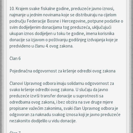
10. Krajem svake fiskalne godine, preduzeće javno iznosi,
najmanje u jednim novinama koje se distribuiraju na cijelom
području Federacije Bosne i Hercegovine, potpune podatke o
svim dodijeljenim donacijama tog preduzeća, uključujući
ukupan iznos dodijeljen u toku te godine, imena korisnika
donacije sa izjavom o poštivanju godišnjeg izdvajanja koje je
predviđeno u članu 4. ovog zakona.
Član 6
Pojedinačna odgovornost za kršenje odredbi ovog zakona
Članovi Upravnog odbora imaju solidarnu odgovornost za
svako kršenje odredbi ovog zakona. U slučaju da javno
preduzeće izvrši transfer donacije u suprotnosti sa
odredbama ovog zakona, i bez obzira na sve druge mjere
propisane važećim zakonima, svaki član Upravnog odbora je
odgovoran za naknadu svakog iznosa koji je javno preduzeće
nezakonito dodijelilo u vidu donacije.