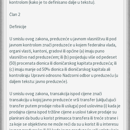
kontrolom (kako je to definisano dalje u tekstu).
Član 2
Definicije
U smislu ovog zakona, preduzeće u javnom vlasništvu ili pod
javnom kontrolom znači preduzeće u kojem federalna vlada,
organi vlasti, kantoni, gradovi ili općine (a) imaju puno
vlasništvo nad preduzećem; ili (b) posjeduju više od pedeset
(50) procenata dionica ili dioničarskog kapitata preduzeća; ili
(c) imaju manje od 50% dionica ili dioničarskog kapitala ali
kontroliraju Upravni odnosno Nadzorni odbor u preduzeću (u
daljem tekstu: javno preduzeće).
U smislu ovog zakona, transakcija ispod cijene znači
transakciju u kojoj javno preduzeće vrši transfer (uključujući
transfer putem prodaje roba ili usluga) pod uslovima (i) kada je
prodajna cijena ispod tržišne cijene a uslovi takve prodaje su
planirani da budu u korist primaoca transfera ili treće strane i
za koje se objektivno ne može reći da su u korist ili u interesu