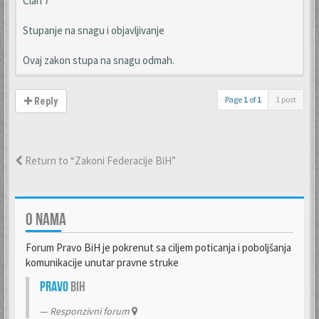
Član 7
Stupanje na snagu i objavljivanje
Ovaj zakon stupa na snagu odmah.
Page
1
of
1
1 post
Reply
Return to “Zakoni Federacije BiH”
O NAMA
Forum Pravo BiH je pokrenut sa ciljem poticanja i poboljšanja
komunikacije unutar pravne struke
Pravo
BiH
Responzivni forum