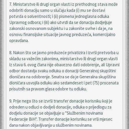
7. Ministarstvo ili drugi organ vlasti iz prethodnog stava može
odobriti donaciju samo u slučaju kada (i) mu se dostavi
potvrda o solventnosti; i (ii) pismena jednoglasna odluka
Upravnog odbora; i (iii) ako utvrdi da se donacija dodjeljuje
zakonski osnovanom subjektu i u zakonite svrhe i da je, na
osnovu finansijske situacije javnog preduzeća, komercijalno
opravdana.
8. Nakon što se javno preduzeće privatizira i izvrši pretvorba u
skladu sa važećim zakonima, ministarstvo ili drugi organ vlasti
iz stava 6. ovog člana nije obavezno dati odobrenje, ali Upravni
odbor dostavlja svaku odluku o donaciji Generalnoj skupštini
dioničara na odobrenje. Smatra se da je Generalna skupština
dioničara usvojila odluku ako sedamdeset i pet (75) procenata
prisutnih sa pravom glasa odobre tu odluku.
9. Prije nego što se izvrši transfer donacije korisniku koji je
određen u odluci o dodjeli donacije, odluka o prijedlogu za
dodjelu donacije se objavljuje u "Službenim novinama
Federacije BiH". Transfer donacije korisniku se vrši mjesec
dana nakon objavljivanja u službenim novinama.