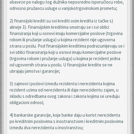
obaveze po nalogu tog dužnika neposredno isporučiocu robe,
odnosno pružaocu usluge u vanjskotrgovinskom prometu;
2) finansijski krediti su svi krediti osim kredita iz tačke s)
alineje 3). Finansijskim kreditima smatraju se i svi oblici
finansiranja koji u osnovi imaju komercijalne poslove (trgovina
robom ili pružanje usluga) u kojima rezident nije ugovorna
strana u poslu. Pod finansijskim kreditima podrazumijevaju se i
svi oblici finansiranja koji u osnovi imaju komercijalne poslove
(trgovina robom i pružanje usluga) u kojima je rezident jedna
od ugovornih strana u poslu. U finansijske kredite se ne
ubrajaju jamstva i garancije;
3) zajmovi i poslovi između rezidenta i nerezidenta kojima
rezident uzima od nerezidenta ili daje nerezidentu zajam, u
skladu s odredbama ovog zakona i zakona kojima se uređuju
obligacioni odnosi;
4) bankarske garancije, koje banke daju u korist nerezidenta
po kreditnim poslovima s inostranstvom i kreditnim poslovima
između dva nerezidenta u inostranstvu;