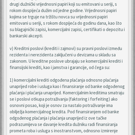
drugi dužnički vrijednosni papiri koji su emitovani u seriji, s
rokom dospijeća dužim od jedne godine. Vrijednosni papiri
kojima se trguje na tržištu novca su vrijednosni papiri
emitovani u seriji, s rokom dospijeća do godinu dana, kao što
su blagajnički zapisi, komercijalni zapisi, certifikati o depozitu i
bankarski akcepti.
v) Kreditni poslovi (krediti i zajmovi) su pravni poslovi između
rezidenta i nerezidenta zaključeni u devizama u skladu sa
zakonom. U kreditne poslove ubrajaju se komercijalni krediti i
finansijski krediti, kao i jamstva i garancije, od čega su:
1) komercijalni krediti odgođena plaćanja odnosno plaćanja
unaprijed robe i usluga kao i finansiranje od banke odgođenog
plaćanja i plaćanja unaprijed. Komercijalnim kreditima smatraju
se i poslovi otkupa potraživanja (faktoring i forfeiting) ako
osnovni posao, koji je osnov za nastalo potraživanje ima
obilježja komercijalnog kredita. Pod finansiranjem od banke
odgođenog plaćanja i plaćanja unaprijed iz ove tačke
podrazumijeva se davanje kredita dužniku radi finansiranja
prometa roba i usluga s inostranstvom, odnosno izmirenje