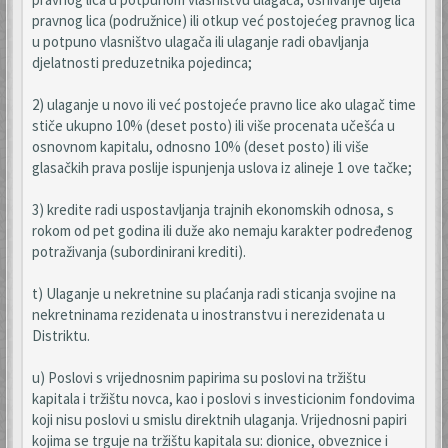
pravnog lica (podružnice) ili otkup već postojećeg pravnog lica
u potpuno vlasništvo ulagača ili ulaganje radi obavljanja
djelatnosti preduzetnika pojedinca;
2) ulaganje u novo ili već postojeće pravno lice ako ulagač time
stiče ukupno 10% (deset posto) ili više procenata učešća u
osnovnom kapitalu, odnosno 10% (deset posto) ili više
glasačkih prava poslije ispunjenja uslova iz alineje 1 ove tačke;
3) kredite radi uspostavljanja trajnih ekonomskih odnosa, s
rokom od pet godina ili duže ako nemaju karakter podređenog
potraživanja (subordinirani krediti).
t) Ulaganje u nekretnine su plaćanja radi sticanja svojine na
nekretninama rezidenata u inostranstvu i nerezidenata u
Distriktu.
u) Poslovi s vrijednosnim papirima su poslovi na tržištu
kapitala i tržištu novca, kao i poslovi s investicionim fondovima
koji nisu poslovi u smislu direktnih ulaganja. Vrijednosni papiri
kojima se trguje na tržištu kapitala su: dionice, obveznice i