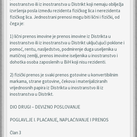
inostranstvo ili iz inostranstva u Distrikt koji nemaju obilježja
izvršenja posla između rezidenta fizičkog lica i nerezidenta
fizičkog lica. Jednostrani prenosi mogu biti lični i fizički, od
čega je:
1) lični prenos imovine je prenos imovine iz Distrikta u
inostranstvo ili iz inostranstva u Distrikt uključujući poklone i
pomoć, rentu, nasljedstvo, podmirenje duga useljenika u
matičnoj zemlji, prenos imovine iseljenika u inostranstvo i
dohotka osoba zaposlenih u BiH koji nisu rezidenti.
2) fizički prenos je svaki prenos gotovine u konvertibilnim
markama, strane gotovine, čekova i materijaliziranih
vrijednosnih papira iz Distrikta u inostranstvo ili iz
inostranstva u Distrikt.
DIO DRUGI – DEVIZNO POSLOVANJE
POGLAVLJE I. PLAĆANJE, NAPLAĆIVANJE I PRENOS
Član 3