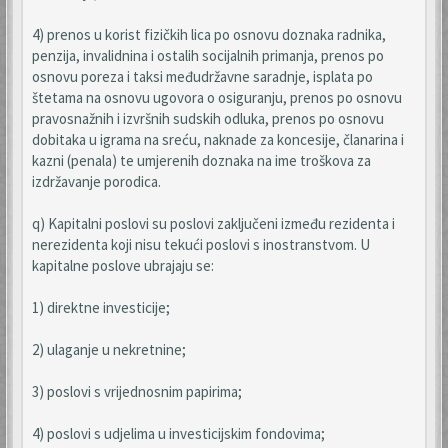
4) prenos u korist fizičkih lica po osnovu doznaka radnika,
penzija, invalidnina i ostalih socijalnih primanja, prenos po
osnovu poreza i taksi međudržavne saradnje, isplata po
štetama na osnovu ugovora o osiguranju, prenos po osnovu
pravosnažnih i izvršnih sudskih odluka, prenos po osnovu
dobitaka u igrama na sreću, naknade za koncesije, članarina i
kazni (penala) te umjerenih doznaka na ime troškova za
izdržavanje porodica.
q) Kapitalni poslovi su poslovi zaključeni između rezidenta i
nerezidenta koji nisu tekući poslovi s inostranstvom. U
kapitalne poslove ubrajaju se:
1) direktne investicije;
2) ulaganje u nekretnine;
3) poslovi s vrijednosnim papirima;
4) poslovi s udjelima u investicijskim fondovima;