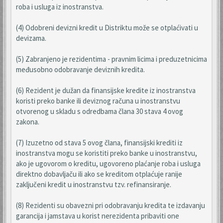
roba i usluga iz inostranstva.
(4) Odobreni devizni kredit u Distriktu može se otplaćivati u
devizama.
(5) Zabranjeno je rezidentima - pravnim licima i preduzetnicima
međusobno odobravanje deviznih kredita.
(6) Rezident je dužan da finansijske kredite iz inostranstva
koristi preko banke ili deviznog računa u inostranstvu
otvorenog u skladu s odredbama člana 30 stava 4 ovog
zakona.
(7) Izuzetno od stava 5 ovog člana, finansijski krediti iz
inostranstva mogu se koristiti preko banke u inostranstvu,
ako je ugovorom o kreditu, ugovoreno plaćanje roba i usluga
direktno dobavljaču ili ako se kreditom otplaćuje ranije
zaključeni kredit u inostranstvu tzv. refinansiranje.
(8) Rezidenti su obavezni pri odobravanju kredita te izdavanju
garancija i jamstava u korist nerezidenta pribaviti one