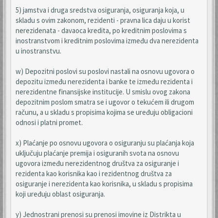
5) jamstva i druga sredstva osiguranja, osiguranja koja, u
skladu s ovim zakonom, rezidenti - pravna lica daju u korist
nerezidenata - davaoca kredita, po kreditnim poslovima s
inostranstvom i kreditnim poslovima između dva nerezidenta
u inostranstvu.
w) Depozitni poslovi su poslovi nastali na osnovu ugovora o
depozitu između nerezidenta i banke te između rezidenta i
nerezidentne finansijske institucije. U smislu ovog zakona
depozitnim poslom smatra se i ugovor o tekućem ili drugom
računu, a u skladu s propisima kojima se uređuju obligacioni
odnosi i platni promet.
x) Plaćanje po osnovu ugovora o osiguranju su plaćanja koja
uključuju plaćanje premija i osiguranih svota na osnovu
ugovora između nerezidentnog društva za osiguranje i
rezidenta kao korisnika kao i rezidentnog društva za
osiguranje i nerezidenta kao korisnika, u skladu s propisima
koji uređuju oblast osiguranja.
y) Jednostrani prenosi su prenosi imovine iz Distrikta u