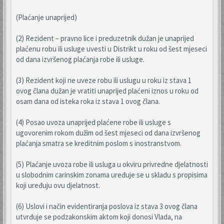
(Plaćanje unaprijed)
(2) Rezident – pravno lice i preduzetnik dužan je unaprijed
plaćenu robu ili usluge uvesti u Distrikt u roku od šest mjeseci
od dana izvršenog plaćanja robe ili usluge.
(3) Rezident koji ne uveze robu ili uslugu u roku iz stava 1
ovog člana dužan je vratiti unaprijed plaćeni iznos u roku od
osam dana od isteka roka iz stava 1 ovog člana.
(4) Posao uvoza unaprijed plaćene robe ili usluge s
ugovorenim rokom dužim od šest mjeseci od dana izvršenog
plaćanja smatra se kreditnim poslom s inostranstvom.
(5) Plaćanje uvoza robe ili usluga u okviru privredne djelatnosti
u slobodnim carinskim zonama uređuje se u skladu s propisima
koji uređuju ovu djelatnost.
(6) Uslovi i način evidentiranja poslova iz stava 3 ovog člana
utvrđuje se podzakonskim aktom koji donosi Vlada, na