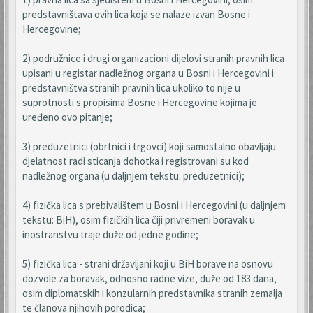
predstavništava ovih lica koja se nalaze izvan Bosne i
Hercegovine;
2) podružnice i drugi organizacioni dijelovi stranih pravnih lica
upisani u registar nadležnog organa u Bosni i Hercegovini i
predstavništva stranih pravnih lica ukoliko to nije u
suprotnosti s propisima Bosne i Hercegovine kojima je
uređeno ovo pitanje;
3) preduzetnici (obrtnici i trgovci) koji samostalno obavljaju
djelatnost radi sticanja dohotka i registrovani su kod
nadležnog organa (u daljnjem tekstu: preduzetnici);
4) fizička lica s prebivalištem u Bosni i Hercegovini (u daljnjem
tekstu: BiH), osim fizičkih lica čiji privremeni boravak u
inostranstvu traje duže od jedne godine;
5) fizička lica - strani državljani koji u BiH borave na osnovu
dozvole za boravak, odnosno radne vize, duže od 183 dana,
osim diplomatskih i konzularnih predstavnika stranih zemalja
te članova njihovih porodica;