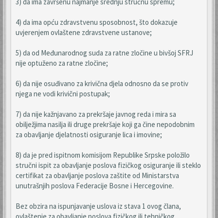
3) da ima završenu najmanje srednju stručnu spremu;
4) da ima opću zdravstvenu sposobnost, što dokazuje
uvjerenjem ovlaštene zdravstvene ustanove;
5) da od Međunarodnog suda za ratne zločine u bivšoj SFRJ
nije optuženo za ratne zločine;
6) da nije osuđivano za krivična djela odnosno da se protiv
njega ne vodi krivični postupak;
7) da nije kažnjavano za prekršaje javnog reda i mira sa
obilježjima nasilja ili druge prekršaje koji ga čine nepodobnim
za obavljanje djelatnosti osiguranje lica i imovine;
8) da je pred ispitnom komisijom Republike Srpske položilo
stručni ispit za obavljanje poslova fizičkog osiguranje ili steklo
certifikat za obavljanje poslova zaštite od Ministarstva
unutrašnjih poslova Federacije Bosne i Hercegovine.
Bez obzira na ispunjavanje uslova iz stava 1 ovog člana,
ovlaštenje za obavljanje poslova fizičkog ili tehničkog