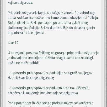
koji se osigurava.
Pripadnik osiguranja koji je u slučaju iz alineje 4 prethodnog
stava zadržao lice, dužan je o tome odmah obavijestiti Policiju
Brčko distrikta BiH i postupati po uputama ovlaštenog
službenog lica Policije Brčko distrikta BiH do dolaska njenih
pripadnika na lice mjesta.
Član 19
U obavljanju poslova fizičkog osiguranje pripadniku osiguranja
je dozvoljeno upotrijebiti fizičku snagu, samo ako na drugi
način ne može odbiti:
- neposredni protivpravni napad kojim se ugrožava njegov
život ili život lica koje osigurava;
- neposredni protivpravni napad usmjeren na uništenje,
oštećenje ili otuđenje imovine koja se osigurava.
Pod upotrebom fizičke snage podrazumijeva se korištenje