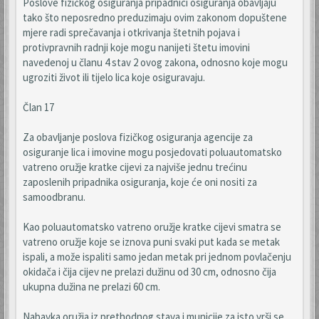
Poslove fizičkog osiguranja pripadnici osiguranja obavljaju
tako što neposredno preduzimaju ovim zakonom dopuštene
mjere radi sprečavanja i otkrivanja štetnih pojava i
protivpravnih radnji koje mogu nanijeti štetu imovini
navedenoj u članu 4 stav 2 ovog zakona, odnosno koje mogu
ugroziti život ili tijelo lica koje osiguravaju.
Član 17
Za obavljanje poslova fizičkog osiguranja agencije za
osiguranje lica i imovine mogu posjedovati poluautomatsko
vatreno oružje kratke cijevi za najviše jednu trećinu
zaposlenih pripadnika osiguranja, koje će oni nositi za
samoodbranu.
Kao poluautomatsko vatreno oružje kratke cijevi smatra se
vatreno oružje koje se iznova puni svaki put kada se metak
ispali, a može ispaliti samo jedan metak pri jednom povlačenju
okidača i čija cijev ne prelazi dužinu od 30 cm, odnosno čija
ukupna dužina ne prelazi 60 cm.
Nabavka oružja iz prethodnog stava i municije za isto vrši se