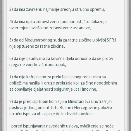
3) da ima završenu najmanje srednju stručnu spremu,
4) da ima opću zdravstvenu sposobnost, što dokazuje
uvjerenjem ovlaštene zdravstvene ustanove,
5) da od Međunarodnog suda za ratne zločine u bivšoj SFRJ
nije optuženo za ratne zločine,
6) da nije osuđivano za krivična djela odnosno da se protiv
njega ne vodi krivični postupak,
7) da nije kažnjavano za prekršaje javnog reda i mira sa
obilježjima nasilja ili druge prekršaje koji ga čine nepodobnim
za obavljanje djelatnosti osiguranje lica i imovine,
8) da je pred ispitnom komisijom Ministarstva unutrašnjih
poslova jednog od entiteta Bosne i Hercegovine položilo
stručni ispit za obavljanje detektivskih poslova.
I pored ispunjavanja navedenih uslova, ovlaštenje se neće