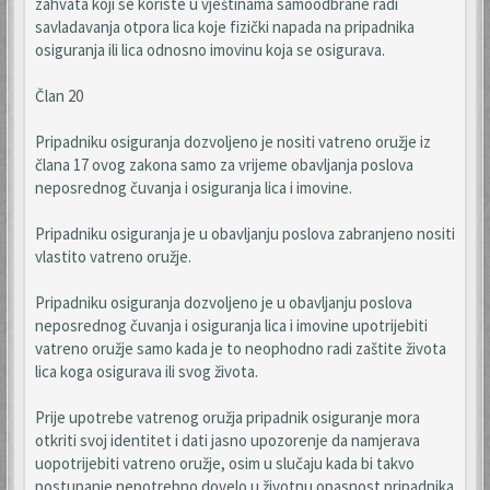
zahvata koji se koriste u vještinama samoodbrane radi
savladavanja otpora lica koje fizički napada na pripadnika
osiguranja ili lica odnosno imovinu koja se osigurava.
Član 20
Pripadniku osiguranja dozvoljeno je nositi vatreno oružje iz
člana 17 ovog zakona samo za vrijeme obavljanja poslova
neposrednog čuvanja i osiguranja lica i imovine.
Pripadniku osiguranja je u obavljanju poslova zabranjeno nositi
vlastito vatreno oružje.
Pripadniku osiguranja dozvoljeno je u obavljanju poslova
neposrednog čuvanja i osiguranja lica i imovine upotrijebiti
vatreno oružje samo kada je to neophodno radi zaštite života
lica koga osigurava ili svog života.
Prije upotrebe vatrenog oružja pripadnik osiguranje mora
otkriti svoj identitet i dati jasno upozorenje da namjerava
uopotrijebiti vatreno oružje, osim u slučaju kada bi takvo
postupanje nepotrebno dovelo u životnu opasnost pripadnika