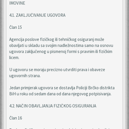
IMOVINE
4.1. ZAKLJUČIVANJE UGOVORA
Član 15
Agencija poslove fizičkog ili tehničkog osiguranj može
obavljati u skladu sa svojim nadležnostima samo na osnovu
ugovora zaključenog u pismenoj formi s pravnim ili fizičkim
licem.
U ugovoru se moraju precizno utvrditi prava i obaveze
ugovornih strana.
Jedan primjerak ugovora se dostavlja Policiji Brčko distrikta
BiH u roku od sedam dana od dana njegovog potpisivanja.
4.2. NAČIN OBAVLJANJA FIZIČKOG OSIGURANJA
Član 16