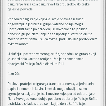
osiguranje ili lica koja osigurava ili bi prouzrokovalo teške
tjelesne povrede.
Pripadnici osiguranje koji vrše svoje obaveze u sklopu
odgovarajuće jedinice ili grupe vatreno oružje mogu
upotrijebiti samo po naređenju rukovodioca te jedinice
odnosno grupe. Naređenje da se upotrijebi vatreno oružje
može se izdati samo u slučajevima i pod uslovima predviđenim
ovim zakonom.
U slučaju upotrebe vatrenog oružja, pripadnik osiguranja koji
je upotrijebio vatreno oružje dužan je o tome odmah
obavijestiti Policiju Brčko distrikta BiH.
Član 20a
Poslove pratnje i osiguranja transporta novca, vrijednosnih
papira i plemenitih kovina i metala mogu obavljati samo
agencije za osiguranje lica i imovine koje, pored odobrenja iz
člana 9 ovog zakona, dobiju posebno odobrenje Policije Brčko
distrikta, u skladu s propisom koji je donio šef Policije.