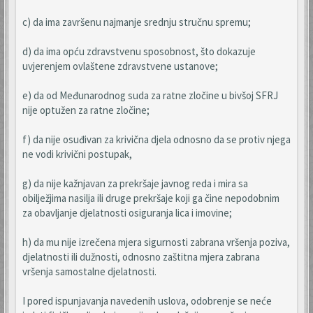
c) da ima završenu najmanje srednju stručnu spremu;
d) da ima opću zdravstvenu sposobnost, što dokazuje
uvjerenjem ovlaštene zdravstvene ustanove;
e) da od Međunarodnog suda za ratne zločine u bivšoj SFRJ
nije optužen za ratne zločine;
f) da nije osuđivan za krivična djela odnosno da se protiv njega
ne vodi krivični postupak,
g) da nije kažnjavan za prekršaje javnog reda i mira sa
obilježjima nasilja ili druge prekršaje koji ga čine nepodobnim
za obavljanje djelatnosti osiguranja lica i imovine;
h) da mu nije izrečena mjera sigurnosti zabrana vršenja poziva,
djelatnosti ili dužnosti, odnosno zaštitna mjera zabrana
vršenja samostalne djelatnosti.
I pored ispunjavanja navedenih uslova, odobrenje se neće