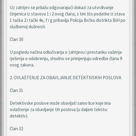
Uz zahtjev se prilažu odgovarajući dokazi za utvrđivanje
činjenica iz stavova 1 i 2 ovog člana, s tim što podatke iz stava
1 tačka 2 i tački 4e, f i g pribavlja Policija Brčko distrikta BiH po
službenoj dužnosti.
Član 30
U pogledu načina odlučivanja o zahtjevu i prestanku važenja
rješenja o odobrenju, shodno se primjenjuju odredbe člana 9
ovog zakona.
2. OVLAŠTENJE ZA OBAVLJANJE DETEKTIVSKIH POSLOVA
Član 31
Detektivske poslove može obavljati samo lice koje ima
ovlaštenje za obavljanje tih poslova (u daljem tekstu:
detektiv).
Član 32