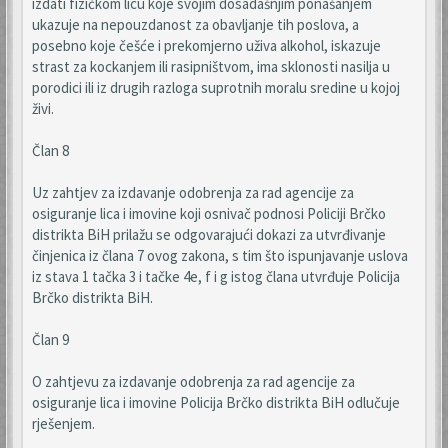
izdati fizičkom licu koje svojim dosadašnjim ponašanjem
ukazuje na nepouzdanost za obavljanje tih poslova, a
posebno koje češće i prekomjerno uživa alkohol, iskazuje
strast za kockanjem ili rasipništvom, ima sklonosti nasilja u
porodici ili iz drugih razloga suprotnih moralu sredine u kojoj
živi.
Član 8
Uz zahtjev za izdavanje odobrenja za rad agencije za
osiguranje lica i imovine koji osnivač podnosi Policiji Brčko
distrikta BiH prilažu se odgovarajući dokazi za utvrđivanje
činjenica iz člana 7 ovog zakona, s tim što ispunjavanje uslova
iz stava 1 tačka 3 i tačke 4e, f i g istog člana utvrđuje Policija
Brčko distrikta BiH.
Član 9
O zahtjevu za izdavanje odobrenja za rad agencije za
osiguranje lica i imovine Policija Brčko distrikta BiH odlučuje
rješenjem.