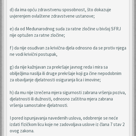
d) da ima opću zdravstvenu sposobnost, što dokazuje
uvjerenjem ovlaštene zdravstvene ustanove;
e) da od Međunarodnog suda za ratne zločine u bivšoj SFRJ
nije optužen za ratne zločine;
f) da nije osuđivan za krivična djela odnosno da se protiv njega
ne vodi krivični postupak,
g) da nije kažnjavan za prekršaje javnog reda i mira sa
obilježjima nasilja ili druge prekršaje koji ga čine nepodobnim
za obavljanje djelatnosti osiguranja lica i imovine;
h) da mu nije izrečena mjera sigurnosti zabrana vršenja poziva,
djelatnosti ili dužnosti, odnosno zaštitna mjera zabrana
vršenja samostalne djelatnosti.
I pored ispunjavanja navedenih uslova, odobrenje se neće
izdati fizičkom licu koje ne zadovoljava uslove iz člana 7 stav 2
ovog zakona.