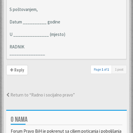
S poštovanjem,
Datum __________ godine
U _______________ (mjesto)
RADNIK
_______________
Page
1
of
1
1 post
Reply
Return to “Radno i socijalno pravo”
O NAMA
Forum Pravo BiH je pokrenut sa ciljem poticanja i poboljšanja