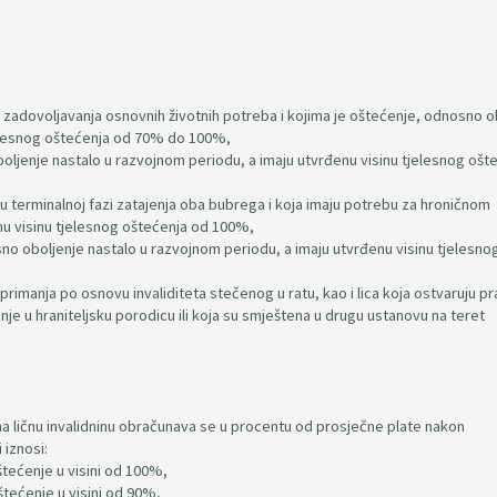
m zadovoljavanja osnovnih životnih potreba i kojima je oštećenje, odnosno o
jelesnog oštećenja od 70% do 100%,
oljenje nastalo u razvojnom periodu, a imaju utvrđenu visinu tjelesnog ošt
u terminalnoj fazi zatajenja oba bubrega i koja imaju potrebu za hroničnom
nu visinu tjelesnog oštećenja od 100%,
osno oboljenje nastalo u razvojnom periodu, a imaju utvrđenu visinu tjelesno
u primanja po osnovu invaliditeta stečenog u ratu, kao i lica koja ostvaruju p
anje u hraniteljsku porodicu ili koja su smještena u drugu ustanovu na teret
 na ličnu invalidninu obračunava se u procentu od prosječne plate nakon
 iznosi:
tećenje u visini od 100%,
tećenje u visini od 90%,