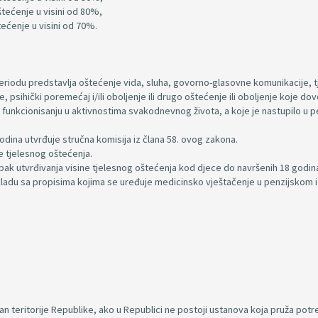
tećenje u visini od 80%,
ećenje u visini od 70%.
eriodu predstavlja oštećenje vida, sluha, govorno-glasovne komunikacije, 
e, psihički poremećaj i/ili oboljenje ili drugo oštećenje ili oboljenje koje do
unkcionisanju u aktivnostima svakodnevnog života, a koje je nastupilo u p
odina utvrđuje stručna komisija iz člana 58. ovog zakona.
ne tjelesnog oštećenja.
upak utvrđivanja visine tjelesnog oštećenja kod djece do navršenih 18 godin
skladu sa propisima kojima se uređuje medicinsko vještačenje u penzijskom i
van teritorije Republike, ako u Republici ne postoji ustanova koja pruža pot