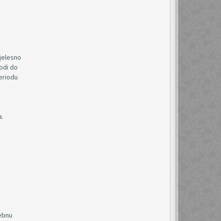
tjelesno
vodi do
eriodu
a.
rebnu