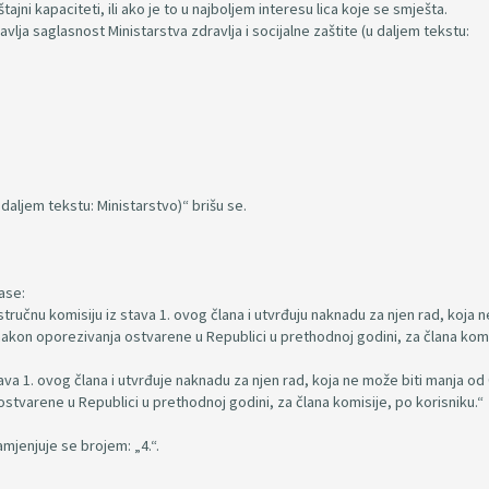
ni kapaciteti, ili ako je to u najboljem interesu lica koje se smješta.
bavlja saglasnost Ministarstva zdravlja i socijalne zaštite (u daljem tekstu:
(u daljem tekstu: Ministarstvo)“ brišu se.
lase:
ručnu komisiju iz stava 1. ovog člana i utvrđuju naknadu za njen rad, koja 
nakon oporezivanja ostvarene u Republici u prethodnoj godini, za člana komi
ava 1. ovog člana i utvrđuje naknadu za njen rad, koja ne može biti manja od
stvarene u Republici u prethodnoj godini, za člana komisije, po korisniku.“
amjenjuje se brojem: „4.“.