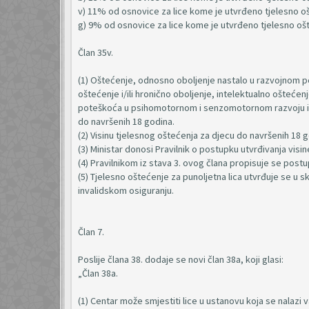
v) 11% od osnovice za lice kome je utvrđeno tjelesno oš
g) 9% od osnovice za lice kome je utvrđeno tjelesno ošt
Član 35v.
(1) Oštećenje, odnosno oboljenje nastalo u razvojnom p
oštećenje i/ili hronično oboljenje, intelektualno oštećenj
poteškoća u psihomotornom i senzomotornom razvoju i f
do navršenih 18 godina.
(2) Visinu tjelesnog oštećenja za djecu do navršenih 18 g
(3) Ministar donosi Pravilnik o postupku utvrđivanja visi
(4) Pravilnikom iz stava 3. ovog člana propisuje se post
(5) Tjelesno oštećenje za punoljetna lica utvrđuje se u 
invalidskom osiguranju.
Član 7.
Poslije člana 38. dodaje se novi član 38a, koji glasi:
„Član 38a.
(1) Centar može smjestiti lice u ustanovu koja se nalazi 