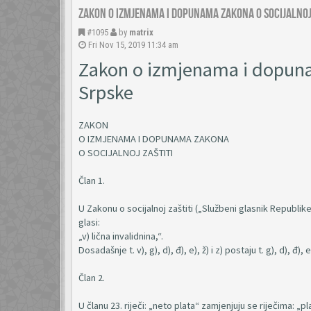
Zakon o izmjenama i dopunama Zakona o socijalnoj 
#1095
by
matrix
Fri Nov 15, 2019 11:34 am
Zakon o izmjenama i dopunam
Srpske
ZAKON
O IZMJENAMA I DOPUNAMA ZAKONA
O SOCIJALNOJ ZAŠTITI
Član 1.
U Zakonu o socijalnoj zaštiti („Službeni glasnik Republike
glasi:
„v) lična invalidnina,“.
Dosadašnje t. v), g), d), đ), e), ž) i z) postaju t. g), d), đ), e), 
Član 2.
U članu 23. riječi: „neto plata“ zamjenjuju se riječima: „