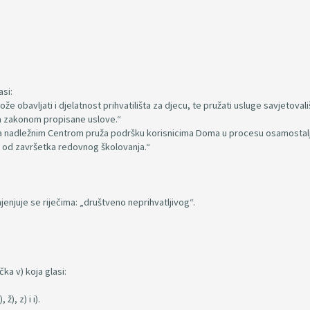
asi:
e obavljati i djelatnost prihvatilišta za djecu, te pružati usluge savjetovališ
va zakonom propisane uslove.“
 sa nadležnim Centrom pruža podršku korisnicima Doma u procesu osamostalji
ne od završetka redovnog školovanja.“
jenjuje se riječima: „društveno neprihvatljivog“.
ka v) koja glasi:
ž), z) i i).