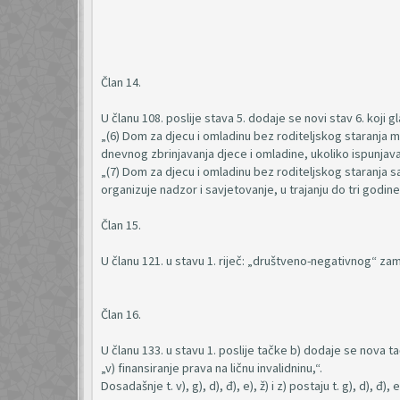
Član 14.
U članu 108. poslije stava 5. dodaje se novi stav 6. koji gl
„(6) Dom za djecu i omladinu bez roditeljskog staranja mož
dnevnog zbrinjavanja djece i omladine, ukoliko ispunja
„(7) Dom za djecu i omladinu bez roditeljskog staranja
organizuje nadzor i savjetovanje, u trajanju do tri godi
Član 15.
U članu 121. u stavu 1. riječ: „društveno-negativnog“ zam
Član 16.
U članu 133. u stavu 1. poslije tačke b) dodaje se nova tač
„v) finansiranje prava na ličnu invalidninu,“.
Dosadašnje t. v), g), d), đ), e), ž) i z) postaju t. g), d), đ), e), 