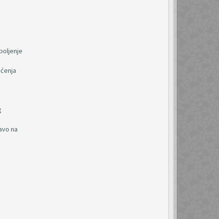
boljenje
ećenja
g
ravo na