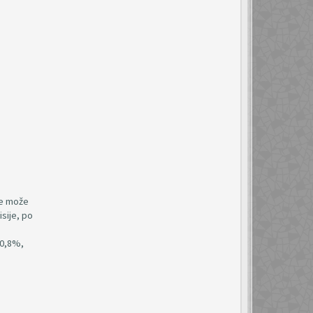
ne može
sije, po
 0,8%,