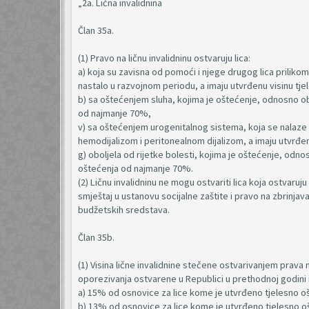
„2a. Lična invalidnina
Član 35a.
(1) Pravo na ličnu invalidninu ostvaruju lica:
a) koja su zavisna od pomoći i njege drugog lica priliko
nastalo u razvojnom periodu, a imaju utvrđenu visinu t
b) sa oštećenjem sluha, kojima je oštećenje, odnosno ob
od najmanje 70%,
v) sa oštećenjem urogenitalnog sistema, koja se nalaze 
hemodijalizom i peritonealnom dijalizom, a imaju utvrđe
g) oboljela od rijetke bolesti, kojima je oštećenje, odn
oštećenja od najmanje 70%.
(2) Ličnu invalidninu ne mogu ostvariti lica koja ostvaruj
smještaj u ustanovu socijalne zaštite i pravo na zbrinjav
budžetskih sredstava.
Član 35b.
(1) Visina lične invalidnine stečene ostvarivanjem prava
oporezivanja ostvarene u Republici u prethodnoj godini i
a) 15% od osnovice za lice kome je utvrđeno tjelesno oš
b) 13% od osnovice za lice kome je utvrđeno tjelesno oš