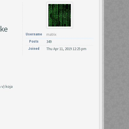
ike
Username
matrix
Posts
349
Joined
Thu Apr 11, 2019 12:25 pm
 v) koja