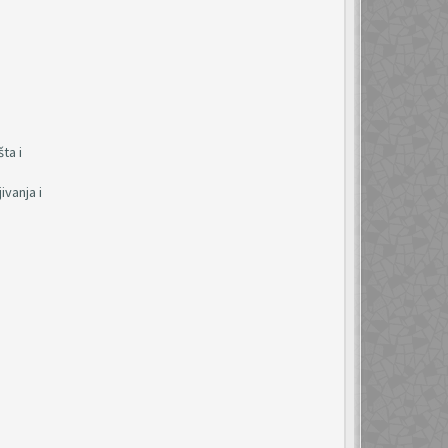
ta i
vanja i