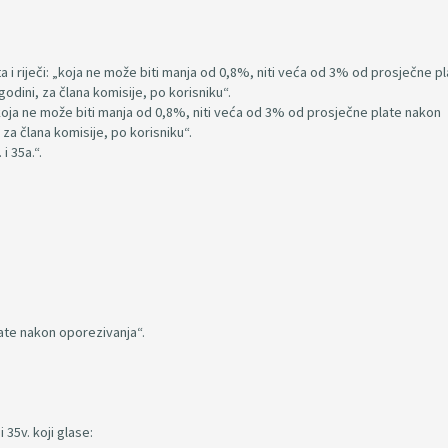
eta i riječi: „koja ne može biti manja od 0,8%, niti veća od 3% od prosječne p
dini, za člana komisije, po korisniku“.
i: „koja ne može biti manja od 0,8%, niti veća od 3% od prosječne plate nakon
za člana komisije, po korisniku“.
 i 35a.“.
plate nakon oporezivanja“.
i 35v. koji glase: