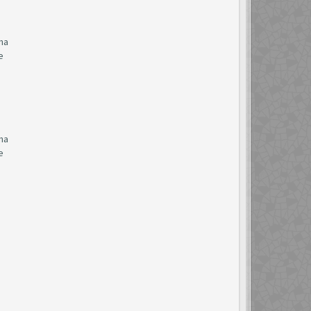
 na
e
 na
e