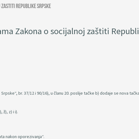
zastiti Republike Srpske
a Zakona o socijalnoj zaštiti Republ
 Srpske“, br. 37/12 i 90/16), u članu 20. poslije tačke b) dodaje se nova tačka
ž), z) i i).
plata nakon oporezivanja“.