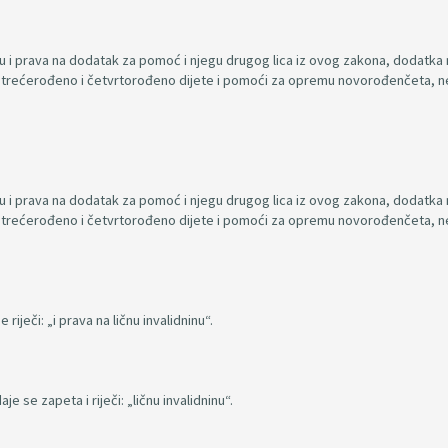
inu i prava na dodatak za pomoć i njegu drugog lica iz ovog zakona, dodatka
 trećerođeno i četvrtorođeno dijete i pomoći za opremu novorođenčeta, n
inu i prava na dodatak za pomoć i njegu drugog lica iz ovog zakona, dodatka
 trećerođeno i četvrtorođeno dijete i pomoći za opremu novorođenčeta, n
 riječi: „i prava na ličnu invalidninu“.
e se zapeta i riječi: „ličnu invalidninu“.