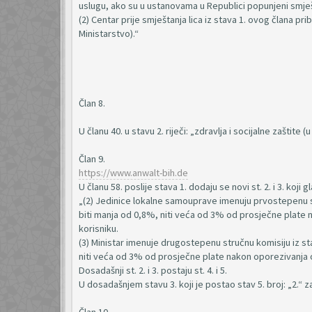
uslugu, ako su u ustanovama u Republici popunjeni smještaj
(2) Centar prije smještanja lica iz stava 1. ovog člana pri
Ministarstvo).“
Član 8.
U članu 40. u stavu 2. riječi: „zdravlja i socijalne zaštite 
Član 9.
https://www.anwalt-bih.de
U članu 58. poslije stava 1. dodaju se novi st. 2. i 3. koji g
„(2) Jedinice lokalne samouprave imenuju prvostepenu st
biti manja od 0,8%, niti veća od 3% od prosječne plate 
korisniku.
(3) Ministar imenuje drugostepenu stručnu komisiju iz st
niti veća od 3% od prosječne plate nakon oporezivanja o
Dosadašnji st. 2. i 3. postaju st. 4. i 5.
U dosadašnjem stavu 3. koji je postao stav 5. broj: „2.“ z