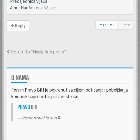
Predsjednica vijeća
Amra Hadžimustafić, s.r.
Page
1
of
1
1 post
Reply
Return to “Nasljedno pravo”
O NAMA
Forum Pravo BiH je pokrenut sa ciljem poticanja i poboljšanja
komunikacije unutar pravne struke
Pravo
BiH
Responzivni forum