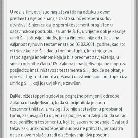
U vezi s tim, ovaj sud naglašava i da na odluku u ovom
predmetu nije od značaja to što su nižestepeni sudovi
utvrđivali činjenicu da je sporni testament proglašen u
ostavinskom postupku iza umrle Š. F., u vrijeme dok je kasnije
umrli Š. I. još uvijek bio živ, jer ta činjenica nije od uticaja na
valjanost njihovih testamenata od 05.02.2001. godine, kao što
ni izjave koje je Š. I. dao u tom postupku, kao i njegovo
raspolaganje imovinom koja je bila predmet zaviještanja, u
smislu odredbe člana 105. Zakona o nasljeđivanju, ne mogu za
posljedicu imati ništavost testamenta Š. I., dok će se pitanje
opoziva tog testamenta rješavati u ostavinskom postupku iza
umrlog Š. I., koji još uvijek nije završen.
Dakle, nižestepeni sudovi su pogrešno primijenili odredbe
Zakona o nasljeđivanju, kada su ocijenili da je sporni
testament ništav, iz razloga što nije sastavljen u propisanoj
formi, zasnivajući tu ocjenu na pogrešnom zaključku da se radi
o zajedničkom testamentu, koji taj zakon ne poznaje. Ovaj sud
takav zaključak nižestepenih sudova ne prihvata, jer smatra
da se u ovom slučaju radi o sačinjavanju dva posebna