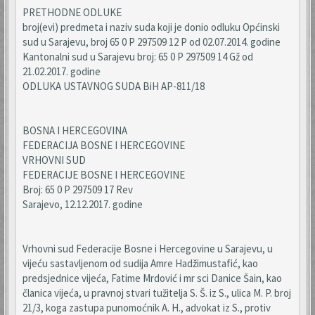
PRETHODNE ODLUKE
broj(evi) predmeta i naziv suda koji je donio odluku Općinski
sud u Sarajevu, broj 65 0 P 297509 12 P od 02.07.2014. godine
Kantonalni sud u Sarajevu broj: 65 0 P 297509 14 Gž od
21.02.2017. godine
ODLUKA USTAVNOG SUDA BiH AP-811/18
BOSNA I HERCEGOVINA
FEDERACIJA BOSNE I HERCEGOVINE
VRHOVNI SUD
FEDERACIJE BOSNE I HERCEGOVINE
Broj: 65 0 P 297509 17 Rev
Sarajevo, 12.12.2017. godine
Vrhovni sud Federacije Bosne i Hercegovine u Sarajevu, u
vijeću sastavljenom od sudija Amre Hadžimustafić, kao
predsjednice vijeća, Fatime Mrdović i mr sci Danice Šain, kao
članica vijeća, u pravnoj stvari tužitelja S. Š. iz S., ulica M. P. broj
21/3, koga zastupa punomoćnik A. H., advokat iz S., protiv