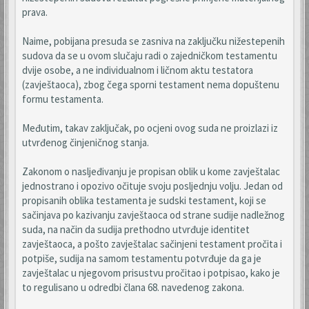
prava.
Naime, pobijana presuda se zasniva na zaključku nižestepenih
sudova da se u ovom slučaju radi o zajedničkom testamentu
dvije osobe, a ne individualnom i ličnom aktu testatora
(zavještaoca), zbog čega sporni testament nema dopuštenu
formu testamenta.
Međutim, takav zaključak, po ocjeni ovog suda ne proizlazi iz
utvrđenog činjeničnog stanja.
Zakonom o nasljeđivanju je propisan oblik u kome zavještalac
jednostrano i opozivo očituje svoju posljednju volju. Jedan od
propisanih oblika testamenta je sudski testament, koji se
sačinjava po kazivanju zavještaoca od strane sudije nadležnog
suda, na način da sudija prethodno utvrđuje identitet
zavještaoca, a pošto zavještalac sačinjeni testament pročita i
potpiše, sudija na samom testamentu potvrđuje da ga je
zavještalac u njegovom prisustvu pročitao i potpisao, kako je
to regulisano u odredbi člana 68. navedenog zakona.