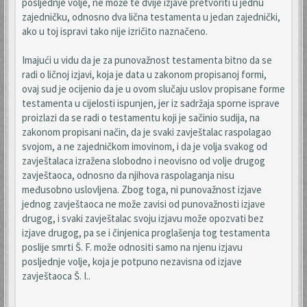
posljednje volje, ne može te dvije izjave pretvoriti u jednu
zajedničku, odnosno dva lična testamenta u jedan zajednički,
ako u toj ispravi tako nije izričito naznačeno.
Imajući u vidu da je za punovažnost testamenta bitno da se
radi o ličnoj izjavi, koja je data u zakonom propisanoj formi,
ovaj sud je ocijenio da je u ovom slučaju uslov propisane forme
testamenta u cijelosti ispunjen, jer iz sadržaja sporne isprave
proizlazi da se radi o testamentu koji je sačinio sudija, na
zakonom propisani način, da je svaki zavještalac raspolagao
svojom, a ne zajedničkom imovinom, i da je volja svakog od
zavještalaca izražena slobodno i neovisno od volje drugog
zavještaoca, odnosno da njihova raspolaganja nisu
međusobno uslovljena. Zbog toga, ni punovažnost izjave
jednog zavještaoca ne može zavisi od punovažnosti izjave
drugog, i svaki zavještalac svoju izjavu može opozvati bez
izjave drugog, pa se i činjenica proglašenja tog testamenta
poslije smrti Š. F. može odnositi samo na njenu izjavu
posljednje volje, koja je potpuno nezavisna od izjave
zavještaoca Š. I..