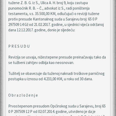
tužene Z. B. G. iz S., Ulica A. H. broj 9, koju zastupa
punomoćnik R. B. – Č., advokat iz S., radi poništenja
testamenta, v.s. 35.500,00 KM, odlučujući o reviziji tužene
protiv presude Kantonalnog suda u Sarajevu broj: 65 0 P
297509 14 Gž od 21.02.2017. godine, u sjednici vijeća održanoj
dana 12.12.2017. godine, donio je sljedeću:
P R E S U D U
Revizija se usvaja, nižestepene presude preinačavaju tako da
se tužbeni zahtjev odbija kao neosnovan.
Tužitelj se obavezuje da tuženoj naknadi troškove parničnog
postupka u iznosu od 4.233,00 KM, u roku od 30 dana.
O b r a z l o ž e n j e
Prvostepenom presudom Općinskog suda u Sarajevu, broj 65
0 P 297509 12 P od 02.07.2014. godine, utvrđeno je da je