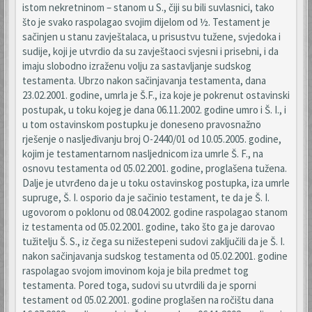
istom nekretninom – stanom u S., čiji su bili suvlasnici, tako
što je svako raspolagao svojim dijelom od ½. Testament je
sačinjen u stanu zavještalaca, u prisustvu tužene, svjedoka i
sudije, koji je utvrdio da su zavještaoci svjesni i prisebni, i da
imaju slobodno izraženu volju za sastavljanje sudskog
testamenta. Ubrzo nakon sačinjavanja testamenta, dana
23.02.2001. godine, umrla je Š.F., iza koje je pokrenut ostavinski
postupak, u toku kojeg je dana 06.11.2002. godine umro i Š. I., i
u tom ostavinskom postupku je doneseno pravosnažno
rješenje o nasljeđivanju broj O-2440/01 od 10.05.2005. godine,
kojim je testamentarnom nasljednicom iza umrle Š. F., na
osnovu testamenta od 05.02.2001. godine, proglašena tužena.
Dalje je utvrđeno da je u toku ostavinskog postupka, iza umrle
supruge, Š. I. osporio da je sačinio testament, te da je Š. I.
ugovorom o poklonu od 08.04.2002. godine raspolagao stanom
iz testamenta od 05.02.2001. godine, tako što ga je darovao
tužitelju Š. S., iz čega su nižestepeni sudovi zaključili da je Š. I.
nakon sačinjavanja sudskog testamenta od 05.02.2001. godine
raspolagao svojom imovinom koja je bila predmet tog
testamenta. Pored toga, sudovi su utvrdili da je sporni
testament od 05.02.2001. godine proglašen na ročištu dana