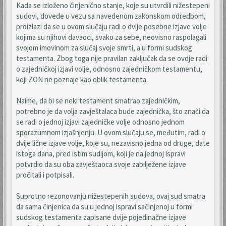
Kada se izloženo činjenično stanje, koje su utvrdili nižestepeni
sudovi, dovede u vezu sa navedenom zakonskom odredbom,
proizlazi da se u ovom slučaju radi o dvije posebne izjave volje
kojima su njihovi davaoci, svako za sebe, neovisno raspolagali
svojom imovinom za slučaj svoje smrti, a u formi sudskog
testamenta. Zbog toga nije pravilan zaključak da se ovdje radi
o zajedničkoj izjavi volje, odnosno zajedničkom testamentu,
koji ZON ne poznaje kao oblik testamenta.
Naime, da bi se neki testament smatrao zajedničkim,
potrebno je da volja zavještalaca bude zajednička, što znači da
se radi o jednoj izjavi zajedničke volje odnosno jednom
sporazumnom izjašnjenju. U ovom slučaju se, međutim, radi o
dvije lične izjave volje, koje su, nezavisno jedna od druge, date
istoga dana, pred istim sudijom, koji je na jednoj ispravi
potvrdio da su oba zavještaoca svoje zabilježene izjave
pročitali i potpisali.
Suprotno rezonovanju nižestepenih sudova, ovaj sud smatra
da sama činjenica da su u jednoj ispravi sačinjenoj u formi
sudskog testamenta zapisane dvije pojedinačne izjave