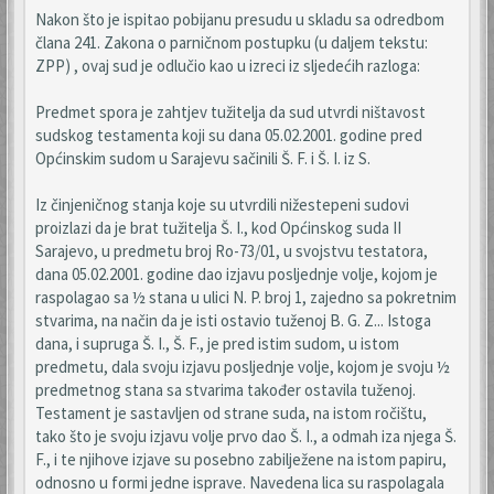
Nakon što je ispitao pobijanu presudu u skladu sa odredbom
člana 241. Zakona o parničnom postupku (u daljem tekstu:
ZPP) , ovaj sud je odlučio kao u izreci iz sljedećih razloga:
Predmet spora je zahtjev tužitelja da sud utvrdi ništavost
sudskog testamenta koji su dana 05.02.2001. godine pred
Općinskim sudom u Sarajevu sačinili Š. F. i Š. I. iz S.
Iz činjeničnog stanja koje su utvrdili nižestepeni sudovi
proizlazi da je brat tužitelja Š. I., kod Općinskog suda II
Sarajevo, u predmetu broj Ro-73/01, u svojstvu testatora,
dana 05.02.2001. godine dao izjavu posljednje volje, kojom je
raspolagao sa ½ stana u ulici N. P. broj 1, zajedno sa pokretnim
stvarima, na način da je isti ostavio tuženoj B. G. Z... Istoga
dana, i supruga Š. I., Š. F., je pred istim sudom, u istom
predmetu, dala svoju izjavu posljednje volje, kojom je svoju ½
predmetnog stana sa stvarima također ostavila tuženoj.
Testament je sastavljen od strane suda, na istom ročištu,
tako što je svoju izjavu volje prvo dao Š. I., a odmah iza njega Š.
F., i te njihove izjave su posebno zabilježene na istom papiru,
odnosno u formi jedne isprave. Navedena lica su raspolagala