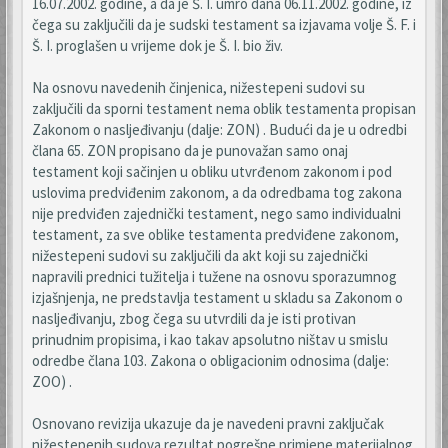
16.07.2002. godine, a da je Š. I. umro dana 06.11.2002. godine, iz
čega su zaključili da je sudski testament sa izjavama volje Š. F. i
Š. I. proglašen u vrijeme dok je Š. I. bio živ.
Na osnovu navedenih činjenica, nižestepeni sudovi su
zaključili da sporni testament nema oblik testamenta propisan
Zakonom o nasljeđivanju (dalje: ZON) . Budući da je u odredbi
člana 65. ZON propisano da je punovažan samo onaj
testament koji sačinjen u obliku utvrđenom zakonom i pod
uslovima predviđenim zakonom, a da odredbama tog zakona
nije predviđen zajednički testament, nego samo individualni
testament, za sve oblike testamenta predviđene zakonom,
nižestepeni sudovi su zaključili da akt koji su zajednički
napravili prednici tužitelja i tužene na osnovu sporazumnog
izjašnjenja, ne predstavlja testament u skladu sa Zakonom o
nasljeđivanju, zbog čega su utvrdili da je isti protivan
prinudnim propisima, i kao takav apsolutno ništav u smislu
odredbe člana 103. Zakona o obligacionim odnosima (dalje:
ZOO) .
Osnovano revizija ukazuje da je navedeni pravni zaključak
nižestepenih sudova rezultat pogrešne primjene materijalnog