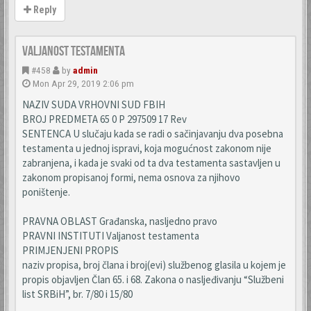
Reply
Valjanost testamenta
#458
by
admin
Mon Apr 29, 2019 2:06 pm
NAZIV SUDA VRHOVNI SUD FBIH
BROJ PREDMETA 65 0 P 297509 17 Rev
SENTENCA U slučaju kada se radi o sačinjavanju dva posebna
testamenta u jednoj ispravi, koja mogućnost zakonom nije
zabranjena, i kada je svaki od ta dva testamenta sastavljen u
zakonom propisanoj formi, nema osnova za njihovo
poništenje.
PRAVNA OBLAST Građanska, nasljedno pravo
PRAVNI INSTITUTI Valjanost testamenta
PRIMJENJENI PROPIS
naziv propisa, broj člana i broj(evi) službenog glasila u kojem je
propis objavljen Član 65. i 68. Zakona o nasljeđivanju “Službeni
list SRBiH”, br. 7/80 i 15/80