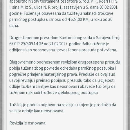
apsolutno ništav testament testatora Š. rođ. P. F., kćeri H. i Š.
I. sina M. iz S., ulica N. P. broj 1, sastavljen u S. dana 05.02.2001.
godine. Tužena je obavezana da tužitelju naknadi troškove
parničnog postupka u iznosu od 4.623,00 KM, u roku od 30
dana.
Drugostepenom presudom Kantonalnog suda u Sarajevu broj:
65 0 P 297509 14 Gž od 21.02.2017. godine žalba tužene je
odbijena kao neosnovana i prvostepena presuda potvrđena.
Blagovremeno podnesenom revizijom drugostepenu presudu
pobija tužena zbog povrede odredaba parničnog postupka i
pogrešne primjene materijalnog prava. Predlaže da ovaj sud
usvoji reviziju i preinači pobijanu presudu tako da u cijelosti
odbije tužbeni zahtjev kao neosnovan i obaveže tužitelja da
tuženom naknadi troškove cjelokupnog postupka.
Tužitelj je podnio odgovor na reviziju u kojem je predložio da
se ista odbije kao neosnovana.
Revizija je osnovana.