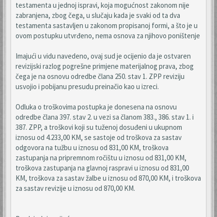
testamenta u jednoj ispravi, koja mogućnost zakonom nije
zabranjena, zbog čega, u slučaju kada je svaki od ta dva
testamenta sastavljen u zakonom propisanoj formi, a što je u
ovom postupku utvrđeno, nema osnova za njihovo poništenje
Imajući u vidu navedeno, ovaj sud je ocijenio da je ostvaren
revizijski razlog pogrešne primjene materijalnog prava, zbog
čega je na osnovu odredbe člana 250. stav 1. ZPP reviziju
usvojio i pobijanu presudu preinačio kao u izreci.
Odluka o troškovima postupka je donesena na osnovu
odredbe člana 397. stav 2. u vezi sa članom 383., 386. stav 1. i
387. ZPP, a troškovi koji su tuženoj dosuđeni u ukupnom
iznosu od 4.233,00 KM, se sastoje od troškova za sastav
odgovora na tužbu u iznosu od 831,00 KM, troškova
zastupanja na pripremnom ročištu u iznosu od 831,00 KM,
troškova zastupanja na glavnoj raspravi u iznosu od 831,00
KM, troškova za sastav žalbe u iznosu od 870,00 KM, i troškova
za sastav revizije u iznosu od 870,00 KM.