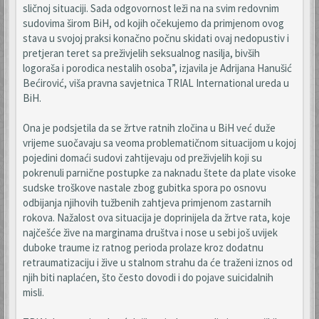
sličnoj situaciji. Sada odgovornost leži na na svim redovnim
sudovima širom BiH, od kojih očekujemo da primjenom ovog
stava u svojoj praksi konačno počnu skidati ovaj nedopustiv i
pretjeran teret sa preživjelih seksualnog nasilja, bivših
logoraša i porodica nestalih osoba”, izjavila je Adrijana Hanušić
Bećirović, viša pravna savjetnica TRIAL International ureda u
BiH.
Ona je podsjetila da se žrtve ratnih zločina u BiH već duže
vrijeme suočavaju sa veoma problematičnom situacijom u kojoj
pojedini domaći sudovi zahtijevaju od preživjelih koji su
pokrenuli parnične postupke za naknadu štete da plate visoke
sudske troškove nastale zbog gubitka spora po osnovu
odbijanja njihovih tužbenih zahtjeva primjenom zastarnih
rokova. Nažalost ova situacija je doprinijela da žrtve rata, koje
najčešće žive na marginama društva i nose u sebi još uvijek
duboke traume iz ratnog perioda prolaze kroz dodatnu
retraumatizaciju i žive u stalnom strahu da će traženi iznos od
njih biti naplaćen, što često dovodi i do pojave suicidalnih
misli.