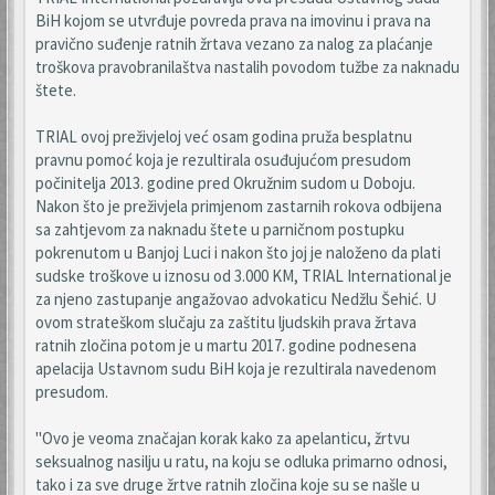
BiH kojom se utvrđuje povreda prava na imovinu i prava na
pravično suđenje ratnih žrtava vezano za nalog za plaćanje
troškova pravobranilaštva nastalih povodom tužbe za naknadu
štete.
TRIAL ovoj preživjeloj već osam godina pruža besplatnu
pravnu pomoć koja je rezultirala osuđujućom presudom
počinitelja 2013. godine pred Okružnim sudom u Doboju.
Nakon što je preživjela primjenom zastarnih rokova odbijena
sa zahtjevom za naknadu štete u parničnom postupku
pokrenutom u Banjoj Luci i nakon što joj je naloženo da plati
sudske troškove u iznosu od 3.000 KM, TRIAL International je
za njeno zastupanje angažovao advokaticu Nedžlu Šehić. U
ovom strateškom slučaju za zaštitu ljudskih prava žrtava
ratnih zločina potom je u martu 2017. godine podnesena
apelacija Ustavnom sudu BiH koja je rezultirala navedenom
presudom.
"Ovo je veoma značajan korak kako za apelanticu, žrtvu
seksualnog nasilju u ratu, na koju se odluka primarno odnosi,
tako i za sve druge žrtve ratnih zločina koje su se našle u