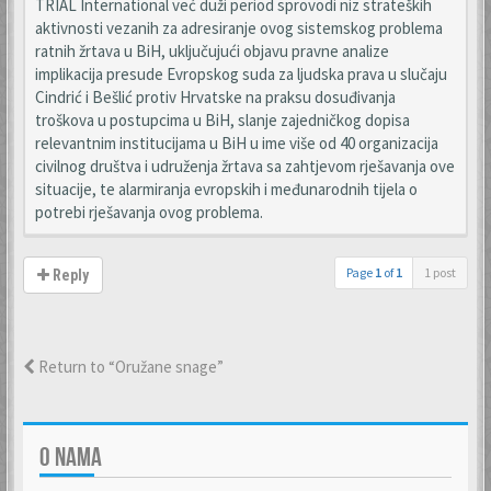
TRIAL International već duži period sprovodi niz strateških
aktivnosti vezanih za adresiranje ovog sistemskog problema
ratnih žrtava u BiH, uključujući objavu pravne analize
implikacija presude Evropskog suda za ljudska prava u slučaju
Cindrić i Bešlić protiv Hrvatske na praksu dosuđivanja
troškova u postupcima u BiH, slanje zajedničkog dopisa
relevantnim institucijama u BiH u ime više od 40 organizacija
civilnog društva i udruženja žrtava sa zahtjevom rješavanja ove
situacije, te alarmiranja evropskih i međunarodnih tijela o
potrebi rješavanja ovog problema.
Page
1
of
1
1 post
Reply
Return to “Oružane snage”
O NAMA