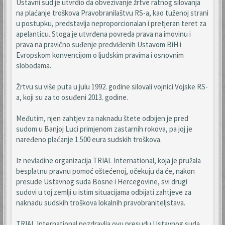
Ustavni sud je utvrdio da obvezivanje žrtve ratnog silovanja
na plaćanje troškova Pravobranilaštvu RS-a, kao tuženoj strani
u postupku, predstavlja neproporcionalan i pretjeran teret za
apelanticu. Stoga je utvrđena povreda prava na imovinu i
prava na pravično suđenje predviđenih Ustavom BiH i
Evropskom konvencijom o ljudskim pravima i osnovnim
slobodama.
Žrtvu su više puta u julu 1992. godine silovali vojnici Vojske RS-
a, koji su za to osuđeni 2013. godine.
Međutim, njen zahtjev za naknadu štete odbijen je pred
sudom u Banjoj Luci primjenom zastarnih rokova, pa joj je
naređeno plaćanje 1.500 eura sudskih troškova.
Iz nevladine organizacija TRIAL International, koja je pružala
besplatnu pravnu pomoć oštećenoj, očekuju da će, nakon
presude Ustavnog suda Bosne i Hercegovine, svi drugi
sudovi u toj zemlji u istim situacijama odbijati zahtjeve za
naknadu sudskih troškova lokalnih pravobraniteljstava.
TRIAL International pozdravlja ovu presudu Ustavnog suda