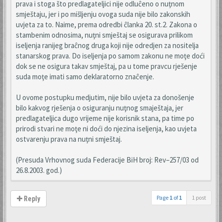
prava i stoga što predlagateljici nije odluĉeno o nuţnom
smještaju, jer i po mišljenju ovoga suda nije bilo zakonskih
uvjeta za to. Naime, prema odredbi ĉlanka 20. st.2. Zakona o
stambenim odnosima, nuţni smještaj se osigurava prilikom
iseljenja ranijeg braĉnog druga koji nije odredjen za nositelja
stanarskog prava. Do iseljenja po samom zakonu ne moţe doći
dok se ne osigura takav smještaj, pa u tome pravcu rješenje
suda moţe imati samo deklaratorno znaĉenje.
U ovome postupku medjutim, nije bilo uvjeta za donošenje
bilo kakvog rješenja o osiguranju nuţnog smaještaja, jer
predlagateljica dugo vrijeme nije korisnik stana, pa time po
prirodi stvari ne moţe ni doći do njezina iseljenja, kao uvjeta
ostvarenju prava na nuţni smještaj.
(Presuda Vrhovnog suda Federacije BiH broj: Rev–257/03 od
26.8.2003. god.)
Page
1
of
1
1 post
Reply