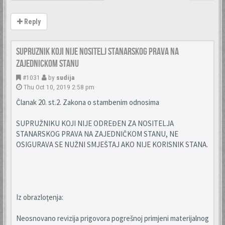
Reply
Supruznik koji nije nositelj stanarskog prava na
zajednickom stanu
#1031
by
sudija
Thu Oct 10, 2019 2:58 pm
Ĉlanak 20. st.2. Zakona o stambenim odnosima
SUPRUŽNIKU KOJI NIJE ODREĐEN ZA NOSITELJA
STANARSKOG PRAVA NA ZAJEDNIĈKOM STANU, NE
OSIGURAVA SE NUŽNI SMJEŠTAJ AKO NIJE KORISNIK STANA.
Iz obrazloţenja:
Neosnovano revizija prigovora pogrešnoj primjeni materijalnog