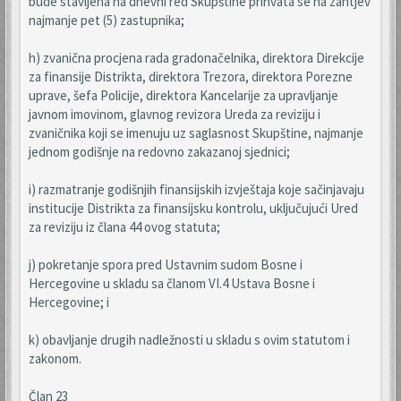
bude stavljena na dnevni red Skupštine prihvata se na zahtjev
najmanje pet (5) zastupnika;
h) zvanična procjena rada gradonačelnika, direktora Direkcije
za finansije Distrikta, direktora Trezora, direktora Porezne
uprave, šefa Policije, direktora Kancelarije za upravljanje
javnom imovinom, glavnog revizora Ureda za reviziju i
zvaničnika koji se imenuju uz saglasnost Skupštine, najmanje
jednom godišnje na redovno zakazanoj sjednici;
i) razmatranje godišnjih finansijskih izvještaja koje sačinjavaju
institucije Distrikta za finansijsku kontrolu, uključujući Ured
za reviziju iz člana 44 ovog statuta;
j) pokretanje spora pred Ustavnim sudom Bosne i
Hercegovine u skladu sa članom VI.4 Ustava Bosne i
Hercegovine; i
k) obavljanje drugih nadležnosti u skladu s ovim statutom i
zakonom.
Član 23