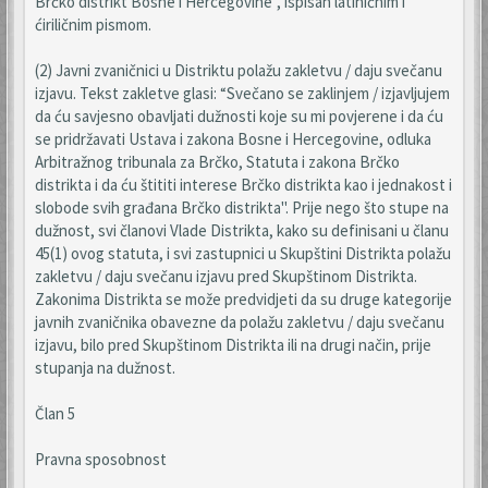
Brčko distrikt Bosne i Hercegovine", ispisan latiničnim i
ćiriličnim pismom.
(2) Javni zvaničnici u Distriktu polažu zakletvu / daju svečanu
izjavu. Tekst zakletve glasi: “Svečano se zaklinjem / izjavljujem
da ću savjesno obavljati dužnosti koje su mi povjerene i da ću
se pridržavati Ustava i zakona Bosne i Hercegovine, odluka
Arbitražnog tribunala za Brčko, Statuta i zakona Brčko
distrikta i da ću štititi interese Brčko distrikta kao i jednakost i
slobode svih građana Brčko distrikta". Prije nego što stupe na
dužnost, svi članovi Vlade Distrikta, kako su definisani u članu
45(1) ovog statuta, i svi zastupnici u Skupštini Distrikta polažu
zakletvu / daju svečanu izjavu pred Skupštinom Distrikta.
Zakonima Distrikta se može predvidjeti da su druge kategorije
javnih zvaničnika obavezne da polažu zakletvu / daju svečanu
izjavu, bilo pred Skupštinom Distrikta ili na drugi način, prije
stupanja na dužnost.
Član 5
Pravna sposobnost