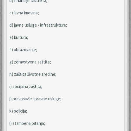
b) finansije Distrikta;
c) javna imovina;
d) javne usluge / infrastruktura;
e) kultura;
f) obrazovanje;
g) zdravstvena zaštita;
h) zaštita životne sredine;
i) socijalna zaštita;
j) pravosuđe i pravne usluge;
k) policija;
l) stambena pitanja;