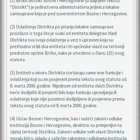
(1) Brčko distrikt Bosne i Hercegovine (u daljnjem tekstu:
“Distrikt") je jedinstvena administrativna jedinica lokalne
samouprave koja je pod suverenitetom Bosne i Hercegovine.
(2) Ovlaštenja Distrikta po pitanju lokalne samouprave
proizilaze iz toga što je svaki od entiteta delegirao Vladi
Distrikta sva svoja ovlaštenja u vezi s upravom koja su
prethodno vršili dva entiteta i tri općinske vlasti na teritoriji
predratne općine Brčko, kako je utvrđeno u članu 1(5) ovog
statuta.
(3) Entiteti u okviru Distrikta izvršavaju samo one funkcije i
ovlaštenja koji su im povjereni prema tekstu ovog statuta od
8. marta 2000. godine. Nijednom od entiteta vlasti Distrikta
neće dodijeliti ili povjeriti bilo koju funkciju upravljanja ili
ovlaštenje koje nije posebno dodijeljeno ili povjereno prema
tekstu ovog statuta od 8. marta 2000. godine.
(4) Ustav Bosne i Hercegovine, kao i važeći zakoni i odluke
institucija Bosne i Hercegovine, direktno su primjenljivi na
cijeloj teritoriji Distrikta. Zakoni i odluke svih vlasti Distrikta
moraju biti u skladu s važećim zakonima i odlukama institucija