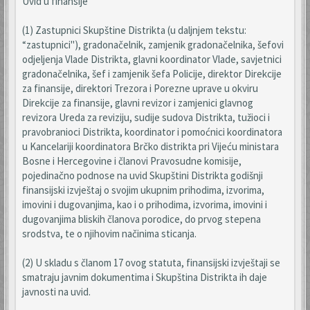
Uvid u finansije
(1) Zastupnici Skupštine Distrikta (u daljnjem tekstu:
“zastupnici"), gradonačelnik, zamjenik gradonačelnika, šefovi
odjeljenja Vlade Distrikta, glavni koordinator Vlade, savjetnici
gradonačelnika, šef i zamjenik šefa Policije, direktor Direkcije
za finansije, direktori Trezora i Porezne uprave u okviru
Direkcije za finansije, glavni revizor i zamjenici glavnog
revizora Ureda za reviziju, sudije sudova Distrikta, tužioci i
pravobranioci Distrikta, koordinator i pomoćnici koordinatora
u Kancelariji koordinatora Brčko distrikta pri Vijeću ministara
Bosne i Hercegovine i članovi Pravosudne komisije,
pojedinačno podnose na uvid Skupštini Distrikta godišnji
finansijski izvještaj o svojim ukupnim prihodima, izvorima,
imovini i dugovanjima, kao i o prihodima, izvorima, imovini i
dugovanjima bliskih članova porodice, do prvog stepena
srodstva, te o njihovim načinima sticanja.
(2) U skladu s članom 17 ovog statuta, finansijski izvještaji se
smatraju javnim dokumentima i Skupština Distrikta ih daje
javnosti na uvid.