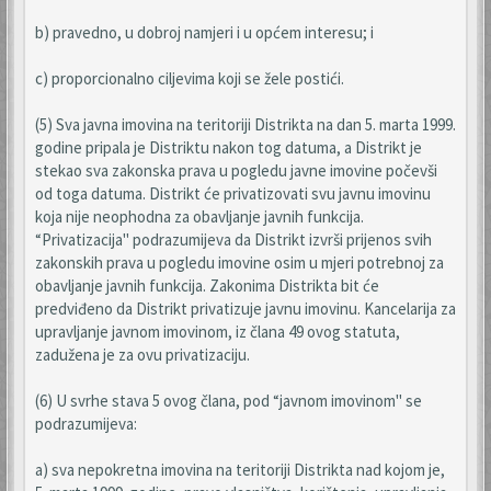
b) pravedno, u dobroj namjeri i u općem interesu; i
c) proporcionalno ciljevima koji se žele postići.
(5) Sva javna imovina na teritoriji Distrikta na dan 5. marta 1999.
godine pripala je Distriktu nakon tog datuma, a Distrikt je
stekao sva zakonska prava u pogledu javne imovine počevši
od toga datuma. Distrikt će privatizovati svu javnu imovinu
koja nije neophodna za obavljanje javnih funkcija.
“Privatizacija" podrazumijeva da Distrikt izvrši prijenos svih
zakonskih prava u pogledu imovine osim u mjeri potrebnoj za
obavljanje javnih funkcija. Zakonima Distrikta bit će
predviđeno da Distrikt privatizuje javnu imovinu. Kancelarija za
upravljanje javnom imovinom, iz člana 49 ovog statuta,
zadužena je za ovu privatizaciju.
(6) U svrhe stava 5 ovog člana, pod “javnom imovinom" se
podrazumijeva:
a) sva nepokretna imovina na teritoriji Distrikta nad kojom je,