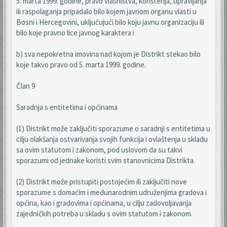
5. marta 1999. godine, pravo vlasništva, korištenja, upravljanja
ili raspolaganja pripadalo bilo kojem javnom organu vlasti u
Bosni i Hercegovini, uključujući bilo koju javnu organizaciju ili
bilo koje pravno lice javnog karaktera i
b) sva nepokretna imovina nad kojom je Distrikt stekao bilo
koje takvo pravo od 5. marta 1999. godine.
Član 9
Saradnja s entitetima i općinama
(1) Distrikt može zaključiti sporazume o saradnji s entitetima u
cilju olakšanja ostvarivanja svojih funkcija i ovlaštenja u skladu
sa ovim statutom i zakonom, pod uslovom da su takvi
sporazumi od jednake koristi svim stanovnicima Distrikta.
(2) Distrikt može pristupiti postojećim ili zaključiti nove
sporazume s domaćim i međunarodnim udruženjima gradova i
općina, kao i gradovima i općinama, u cilju zadovoljavanja
zajedničkih potreba u skladu s ovim statutom i zakonom.