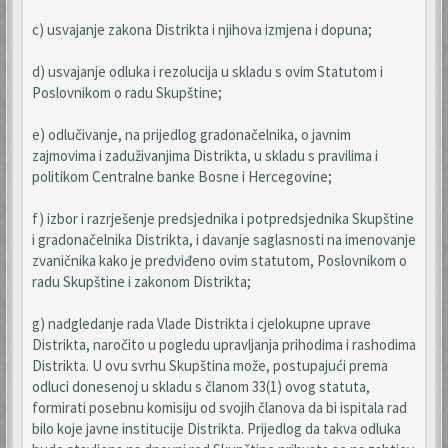
c) usvajanje zakona Distrikta i njihova izmjena i dopuna;
d) usvajanje odluka i rezolucija u skladu s ovim Statutom i
Poslovnikom o radu Skupštine;
e) odlučivanje, na prijedlog gradonačelnika, o javnim
zajmovima i zaduživanjima Distrikta, u skladu s pravilima i
politikom Centralne banke Bosne i Hercegovine;
f) izbor i razrješenje predsjednika i potpredsjednika Skupštine
i gradonačelnika Distrikta, i davanje saglasnosti na imenovanje
zvaničnika kako je predviđeno ovim statutom, Poslovnikom o
radu Skupštine i zakonom Distrikta;
g) nadgledanje rada Vlade Distrikta i cjelokupne uprave
Distrikta, naročito u pogledu upravljanja prihodima i rashodima
Distrikta. U ovu svrhu Skupština može, postupajući prema
odluci donesenoj u skladu s članom 33(1) ovog statuta,
formirati posebnu komisiju od svojih članova da bi ispitala rad
bilo koje javne institucije Distrikta. Prijedlog da takva odluka