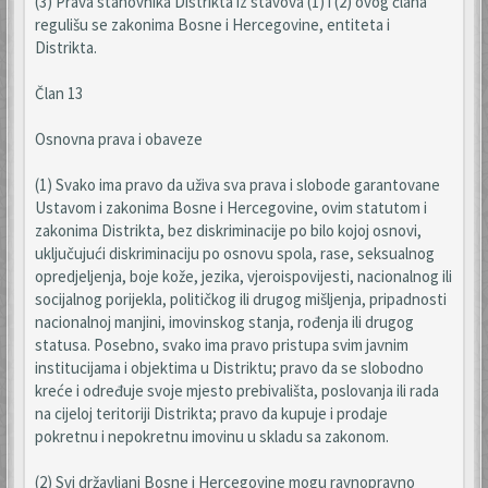
(3) Prava stanovnika Distrikta iz stavova (1) i (2) ovog člana
regulišu se zakonima Bosne i Hercegovine, entiteta i
Distrikta.
Član 13
Osnovna prava i obaveze
(1) Svako ima pravo da uživa sva prava i slobode garantovane
Ustavom i zakonima Bosne i Hercegovine, ovim statutom i
zakonima Distrikta, bez diskriminacije po bilo kojoj osnovi,
uključujući diskriminaciju po osnovu spola, rase, seksualnog
opredjeljenja, boje kože, jezika, vjeroispovijesti, nacionalnog ili
socijalnog porijekla, političkog ili drugog mišljenja, pripadnosti
nacionalnoj manjini, imovinskog stanja, rođenja ili drugog
statusa. Posebno, svako ima pravo pristupa svim javnim
institucijama i objektima u Distriktu; pravo da se slobodno
kreće i određuje svoje mjesto prebivališta, poslovanja ili rada
na cijeloj teritoriji Distrikta; pravo da kupuje i prodaje
pokretnu i nepokretnu imovinu u skladu sa zakonom.
(2) Svi državljani Bosne i Hercegovine mogu ravnopravno