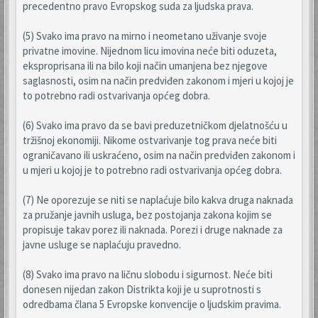
precedentno pravo Evropskog suda za ljudska prava.
(5) Svako ima pravo na mirno i neometano uživanje svoje
privatne imovine. Nijednom licu imovina neće biti oduzeta,
eksproprisana ili na bilo koji način umanjena bez njegove
saglasnosti, osim na način predviđen zakonom i mjeri u kojoj je
to potrebno radi ostvarivanja općeg dobra.
(6) Svako ima pravo da se bavi preduzetničkom djelatnošću u
tržišnoj ekonomiji. Nikome ostvarivanje tog prava neće biti
ograničavano ili uskraćeno, osim na način predviđen zakonom i
u mjeri u kojoj je to potrebno radi ostvarivanja općeg dobra.
(7) Ne oporezuje se niti se naplaćuje bilo kakva druga naknada
za pružanje javnih usluga, bez postojanja zakona kojim se
propisuje takav porez ili naknada. Porezi i druge naknade za
javne usluge se naplaćuju pravedno.
(8) Svako ima pravo na ličnu slobodu i sigurnost. Neće biti
donesen nijedan zakon Distrikta koji je u suprotnosti s
odredbama člana 5 Evropske konvencije o ljudskim pravima.