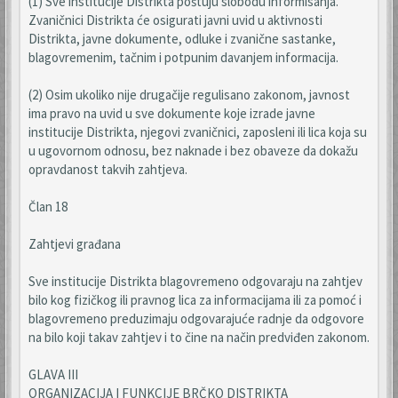
(1) Sve institucije Distrikta poštuju slobodu informisanja.
Zvaničnici Distrikta će osigurati javni uvid u aktivnosti
Distrikta, javne dokumente, odluke i zvanične sastanke,
blagovremenim, tačnim i potpunim davanjem informacija.
(2) Osim ukoliko nije drugačije regulisano zakonom, javnost
ima pravo na uvid u sve dokumente koje izrade javne
institucije Distrikta, njegovi zvaničnici, zaposleni ili lica koja su
u ugovornom odnosu, bez naknade i bez obaveze da dokažu
opravdanost takvih zahtjeva.
Član 18
Zahtjevi građana
Sve institucije Distrikta blagovremeno odgovaraju na zahtjev
bilo kog fizičkog ili pravnog lica za informacijama ili za pomoć i
blagovremeno preduzimaju odgovarajuće radnje da odgovore
na bilo koji takav zahtjev i to čine na način predviđen zakonom.
GLAVA III
ORGANIZACIJA I FUNKCIJE BRČKO DISTRIKTA