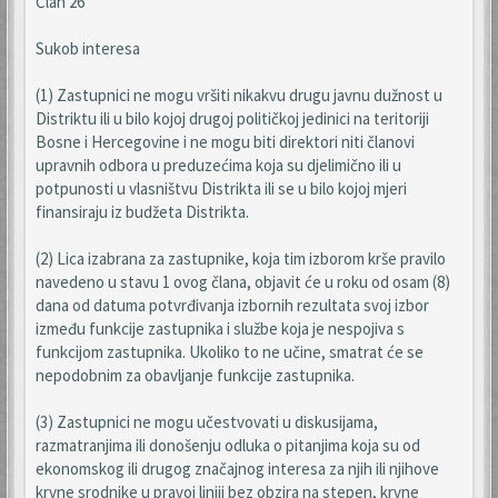
Član 26
Sukob interesa
(1) Zastupnici ne mogu vršiti nikakvu drugu javnu dužnost u
Distriktu ili u bilo kojoj drugoj političkoj jedinici na teritoriji
Bosne i Hercegovine i ne mogu biti direktori niti članovi
upravnih odbora u preduzećima koja su djelimično ili u
potpunosti u vlasništvu Distrikta ili se u bilo kojoj mjeri
finansiraju iz budžeta Distrikta.
(2) Lica izabrana za zastupnike, koja tim izborom krše pravilo
navedeno u stavu 1 ovog člana, objavit će u roku od osam (8)
dana od datuma potvrđivanja izbornih rezultata svoj izbor
između funkcije zastupnika i službe koja je nespojiva s
funkcijom zastupnika. Ukoliko to ne učine, smatrat će se
nepodobnim za obavljanje funkcije zastupnika.
(3) Zastupnici ne mogu učestvovati u diskusijama,
razmatranjima ili donošenju odluka o pitanjima koja su od
ekonomskog ili drugog značajnog interesa za njih ili njihove
krvne srodnike u pravoj liniji bez obzira na stepen, krvne