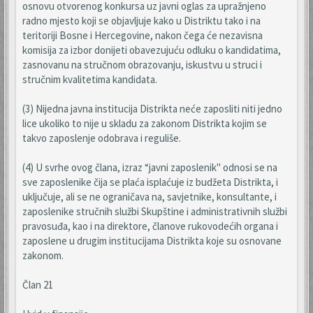
osnovu otvorenog konkursa uz javni oglas za upražnjeno
radno mjesto koji se objavljuje kako u Distriktu tako i na
teritoriji Bosne i Hercegovine, nakon čega će nezavisna
komisija za izbor donijeti obavezujuću odluku o kandidatima,
zasnovanu na stručnom obrazovanju, iskustvu u struci i
stručnim kvalitetima kandidata.
(3) Nijedna javna institucija Distrikta neće zaposliti niti jedno
lice ukoliko to nije u skladu za zakonom Distrikta kojim se
takvo zaposlenje odobrava i reguliše.
(4) U svrhe ovog člana, izraz “javni zaposlenik" odnosi se na
sve zaposlenike čija se plaća isplaćuje iz budžeta Distrikta, i
uključuje, ali se ne ograničava na, savjetnike, konsultante, i
zaposlenike stručnih službi Skupštine i administrativnih službi
pravosuđa, kao i na direktore, članove rukovodećih organa i
zaposlene u drugim institucijama Distrikta koje su osnovane
zakonom.
Član 21