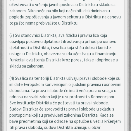
učestvovati u vršenju javnih poslova u Distriktu u skladu sa
zakonom. Niko neće na bilo koji način biti diskriminisan u
pogledu zapošljavanja u javnom sektoru u Distriktu na osnovu
toga što nema prebivalište u Distriktu.
(3) Svi stanovnici Distrikta, sva fizička i pravna lica koja
obavljaju poslovnu djelatnost ili ostvaruju prihod po osnovu
djelatnosti u Distriktu, i sva lica koja stiču dobra i koriste
usluge u Distriktu, obavezna su da učestvuju u finansiranju
funkcija i ovlaštenja Distrikta kroz porez, takse i doprinose u
skladu sa zakonom.
(4) Sva lica na teritoriji Distrikta uživaju prava i slobode koje su
im date Evropskom konvencijom o ljudskim pravima i osnovnim
slobodama. Ta prava i slobode će imati veću pravnu snagu u
odnosu na svaki zakon koji je u suprotnosti s Konvencijom.
Sve institucije Distrikta će poštovati ta prava i slobode.
Sudovi Distrikta će sprovoditi ta prava i slobode u skladu s
postupcima koji su predviđeni zakonima Distrikta. Kada se
bave predmetima koji se odnose na optužbe u vezi s kršenjem
tih prava i sloboda, sudovi Distrikta uzimaju u obzir