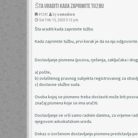
Šta uraditi kada zaprimite tužbu
#1241
by
comodore
Sat Feb 15, 2020 3:13 pm
Šta uraditi kada zaprimite tužbu
Kada zaprimite tužbu, prvi korak je da na nju odgovorite
Dostavljanje pismena (poziva, rješenja, zaključaka i drug
a) pošte,
b) ovlaštenog pravnog subjekta registrovanog za obavlja
c) dostavne službe suda.
Osoba kojoj se pismeno treba dostaviti može biti pozvan
značaj pismena koje se ima uručiti.
Dostavljanje se vrši samo radnim danima, za vrijeme radni
njegovom advokatskom uredu.
Dokaz o izvršenom dostavljanju pismena predstavlja potv