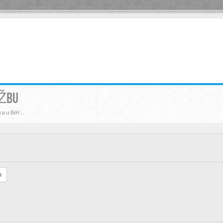
UŽBU
a u BiH...
h