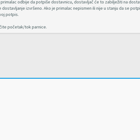
rimalac odbije da potpiše dostavnicu, dostavljač će to zabilježiti na dostav
 dostavljanje izvršeno. Ako je primalac nepismen ili nije u stanju da se potp
voj potpis.
ite početak/tok parnice.