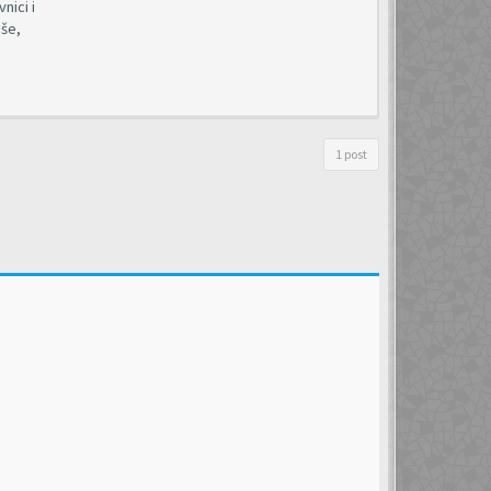
nici i
iše,
1 post