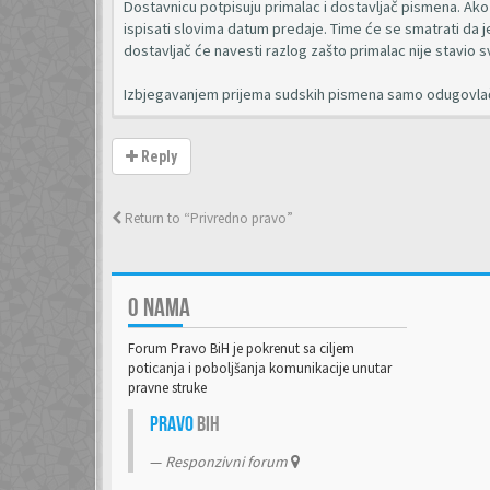
Dostavnicu potpisuju primalac i dostavljač pismena. Ako p
ispisati slovima datum predaje. Time će se smatrati da je
dostavljač će navesti razlog zašto primalac nije stavio s
Izbjegavanjem prijema sudskih pismena samo odugovlač
Reply
Return to “Privredno pravo”
O NAMA
Forum Pravo BiH je pokrenut sa ciljem
poticanja i poboljšanja komunikacije unutar
pravne struke
Pravo
BiH
Responzivni forum