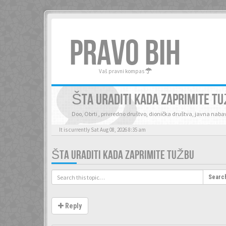
PRAVO BIH
Vaš pravni kompas
ŠTA URADITI KADA ZAPRIMITE T
Doo, Obrti , privredno društvo, dionička društva, javna nabav
It is currently Sat Aug 08, 2026 8:35 am
ŠTA URADITI KADA ZAPRIMITE TUŽBU
Searc
Reply