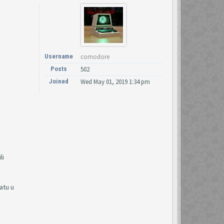
Username
comodore
Posts
502
Joined
Wed May 01, 2019 1:34 pm
li
atu u