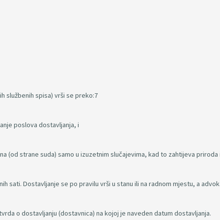
.
ih službenih spisa) vrši se preko:7
nje poslova dostavljanja, i
a (od strane suda) samo u izuzetnim slučajevima, kad to zahtijeva priroda i
h sati. Dostavljanje se po pravilu vrši u stanu ili na radnom mjestu, a advok
rda o dostavljanju (dostavnica) na kojoj je naveden datum dostavljanja.