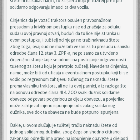
štete ni na kakav način, to za štetu koju je tužitelj pretrpio
solidarno odgovaraju imaoci ta dva vozila.
Činjenica da je vozač traktora osuđen pravosnažnom
presudom u krivičnom postupku nije od značaja za odluku
suda u ovoj pravnoj stvari, budući da to lice nije stranka u
ovom postupku, i tužitelj od njega ne traži naknadu štete.
Zbog toga, ovaj sud ne može biti vezan za tu presudu u smislu
odredbe člana 12. stav 3. ZPP-a, nego samo za utvrđeno
činjenično stanje koje se odnosi na postojanje odgovornosti
tuženog za štetu koju je pretrpio tužitelj. Navedena činjenica,
naime, može biti od uticaja u eventualnom postupku koji bi se
vodio po regresnom zahtjevu tuženog za naknadu štete
prema vlasniku traktora, ali ne i u ovoj parnici, a iz razloga što
na osnovu odredbe člana 414. ZOO svaki dužnik solidarne
obaveze odgovara povjeriocu za cijelu obavezu, a povjerilac
može zahtjevati njeno ispunjenje od svakog solidarnog
dužnika, sve dok ta obaveza ne bude potpuno ispunjena.
Dakle, u ovom slučaju je tužitelj tražio naknadu štete od
jednog solidarnog dužnika, zbog čega on shodno citiranoj
zakonskoj odredbi ima pravo na ispunjenje obaveze u cijelosti