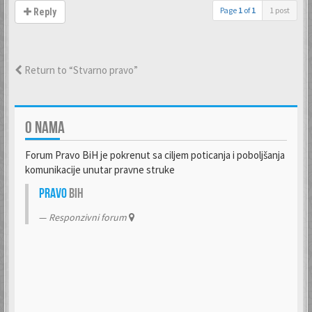
Page
1
of
1
1 post
Reply
Return to “Stvarno pravo”
O NAMA
Forum Pravo BiH je pokrenut sa ciljem poticanja i poboljšanja
komunikacije unutar pravne struke
Pravo
BiH
Responzivni forum