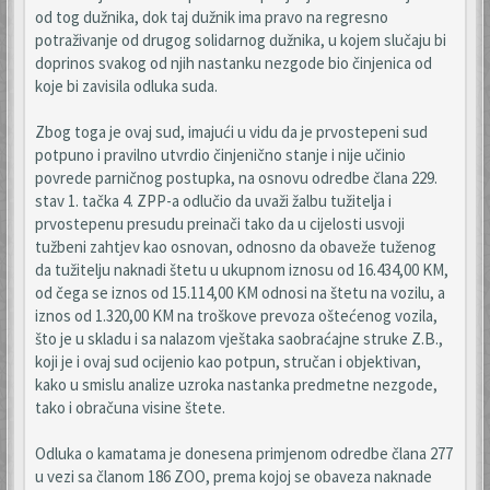
od tog dužnika, dok taj dužnik ima pravo na regresno
potraživanje od drugog solidarnog dužnika, u kojem slučaju bi
doprinos svakog od njih nastanku nezgode bio činjenica od
koje bi zavisila odluka suda.
Zbog toga je ovaj sud, imajući u vidu da je prvostepeni sud
potpuno i pravilno utvrdio činjenično stanje i nije učinio
povrede parničnog postupka, na osnovu odredbe člana 229.
stav 1. tačka 4. ZPP-a odlučio da uvaži žalbu tužitelja i
prvostepenu presudu preinači tako da u cijelosti usvoji
tužbeni zahtjev kao osnovan, odnosno da obaveže tuženog
da tužitelju naknadi štetu u ukupnom iznosu od 16.434,00 KM,
od čega se iznos od 15.114,00 KM odnosi na štetu na vozilu, a
iznos od 1.320,00 KM na troškove prevoza oštećenog vozila,
što je u skladu i sa nalazom vještaka saobraćajne struke Z.B.,
koji je i ovaj sud ocijenio kao potpun, stručan i objektivan,
kako u smislu analize uzroka nastanka predmetne nezgode,
tako i obračuna visine štete.
Odluka o kamatama je donesena primjenom odredbe člana 277
u vezi sa članom 186 ZOO, prema kojoj se obaveza naknade