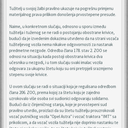
Tužitelj u svojoj žalbi pravilno ukazuje na pogrešnu primjenu
materijalnog prava prilikom donošenja prvostepene presude.
Naime, u konkretnom slučaju, odnosno u sporu između
tužitelja i tuženog se ne radi o postojanju obostrane krivice,
budući da je izvedenim dokazima utvrđeno da na strani vozača
tužiteljevog vozila nema nikakve odgovornosti za nastanak
predmetne nezgode. Odredba člana 178. stav 2. ZOO se
odnosi na situaciju kada postoji obostrana krivica dva
učesnika u nezgodi, i u tom slučaju svaki imalac vozila
odgovara za ukupnu štetu koju su oni pretrpjeli srazmjerno
stepenu svoje krivice.
U ovom slučaju se radi o situaciji koja je regulisana odredbom
člana 206. ZOO, prema kojoj za štetu koju je zajedno
uzrokovalo više osoba svi sudionici odgovaraju solidarno.
Budući da iz činjeničnog stanja, koje je prvostepeni sud
pravilno utvrdio, proizlazi da su štetu tužitelju prouzrokovali
vozač putničkog vozila "Opel Astra" i vozač traktora "IMT" sa
prikolicom, a da vozač vozila tužitelja nije doprinio nastanku te