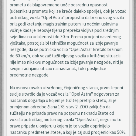
prometu da blagovremeno uoče posrednu opasnost
(učesnika u prometu koji se kreće daleko sporije), dok je vozač
putničkog vozila "Opel Astra" propustio da brzinu svog vozila
prilagodi kretanju magistralnim putem i u noćnim uslovima
vožnje kada je neosvjetljena prepreka vidljiva pod srednjim
svjetlima na udaljenosti do 30 m. Prema procjeni navedenog
vještaka, postojala bi tehnička mogućnost za izbjegavanje
nezgode, da se putničko vozilo "Opel Astra" kretalo brzinom
do 60 km/h, dok vozač tužiteljevog vozila u kritičnoj situaciji
nije imao nikakvu mogućnost za izbjegavanje nezgode, niti je
svojim radnjama uticao na nastanak, tok i posljedice
predmetne nezgode.
Na osnovu ovako utvrđenog činjeničnog stanja, prvostepeni
sud je utvrdio da je vozač vozila "Opel Astra" odgovoran za
nastanak događaja u kojem je tužitelj pretrpio štetu, ali je
primjenom odredbe člana 178. stav 2. ZOO zaključio da
tužitelju ne pripada pravo na potpunu naknadu štete od
vozača putničkog motornog vozila "Opel Astra", nego mu to
pravo pripada u omjeru u kojem je to vozilo doprinijelo
nastanku predmetne štete, a koji je taj sud procjenio kao 50%.