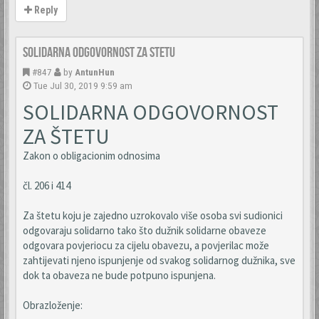
Reply
Solidarna odgovornost za stetu
#847
by
AntunHun
Tue Jul 30, 2019 9:59 am
SOLIDARNA ODGOVORNOST
ZA ŠTETU
Zakon o obligacionim odnosima
čl. 206 i 414
Za štetu koju je zajedno uzrokovalo više osoba svi sudionici
odgovaraju solidarno tako što dužnik solidarne obaveze
odgovara povjeriocu za cijelu obavezu, a povjerilac može
zahtijevati njeno ispunjenje od svakog solidarnog dužnika, sve
dok ta obaveza ne bude potpuno ispunjena.
Obrazloženje: