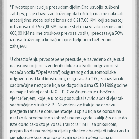
"Prvostepeni sud je presudom djelimično usvojio tužbeni
zahtjev, pa je obavezao tuženog da tužitelju na ime naknade
materijalne štete isplati iznos od 8.217,00 KM, koji se sastoji
od iznosa od 7.557,00KM, na ime štete na vozilu, i iznosa od
660,00 KM na ime troškova prevoza vozila, i predstavlja 50%
iznosa traženog u konačno opredijeljenom tužbenom
zahtjevu.
U obrazloženju prvostepene presude je navedeno da je sud
na osnovu ocjene izvedenih dokaza utvrdio odgovornost
vozača vozila "Opel Astra", osiguranog od automobilske
odgovornosti kod inostranog osiguravača T.O., za nastanak
saobraćajne nezgode koja se dogodila dana 05.10.1999.godine
na magistralnoj cesti N.G. - P.. Ova činjenica je utvrđena
vještačenjem, koje je u toku postupka izvršio sudski vještak
saobraćajne struke Z.B.. Navedeni vještak je na osnovu
pregleda i analize dokumentacije u spisu koja se odnosi na
nastanak predmetne saobraćajne nezgode, zaključio da je do
iste došlo tako što je vozač traktora "IMT" sa prikolicom,
propustio da na zadnjem dijelu prikolice obezbijedi takvu vrstu
signalizacije koja bi omogućavala ostalim učesnicima u