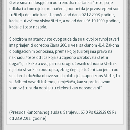
štete smatra dospjelom od trenutka nastanka štete, pa je
odluka i u tom dijelu preinačena, budući da je prvostepeni sud
tužitelju dosudio kamate počev od dana 02.12.2008. godine,
kada je utvrđena visina štete, a ne od dana 05.10.1999. godine,
kada je šteta nastala.
S obzirom na stanovište ovog suda da se u ovoj pravnoj stvari
ima primjeniti odredba člana 206. u vezi sa članom 414. Zakona
o obligacionim odnosima, prema kojoj tužitelj ima pravo na
naknadu štete od lica koja su zajedno uzrokovala štetni
događaj, a kako u ovoj parnici drugi učesnik odnosno štetnik
nije bio stranka u postupku, zbog čega je tuženi kao jedan od
solidarnih dužnika obavezan da plati cjelokupni iznos štete, to
se žalbeni navodi tuženog i umješača, kao suprotni ovom
stanovištu suda odbijaju u cijelosti kao neosnovani."
(Presuda Kantonalnog suda u Sarajevu, 65 0 Ps 022929 09 Pž
od 23.9.2011. godine)