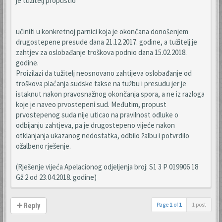
je tužitelj propustio
učiniti u konkretnoj parnici koja je okončana donošenjem
drugostepene presude dana 21.12.2017. godine, a tužitelj je
zahtjev za oslobađanje troškova podnio dana 15.02.2018.
godine.
Proizilazi da tužitelj neosnovano zahtijeva oslobađanje od
troškova plaćanja sudske takse na tužbu i presudu jer je
istaknut nakon pravosnažnog okončanja spora, a ne iz razloga
koje je naveo prvostepeni sud. Međutim, propust
prvostepenog suda nije uticao na pravilnost odluke o
odbijanju zahtjeva, pa je drugostepeno vijeće nakon
otklanjanja ukazanog nedostatka, odbilo žalbu i potvrdilo
ožalbeno rješenje.
(Rješenje vijeća Apelacionog odjeljenja broj: S1 3 P 019906 18
Gž 2 od 23.04.2018. godine)
Page
1
of
1
1 post
Reply