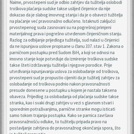
Naime, prvostepeni sud je odbio zahtjev da tužitelja oslobodi
troškova plaćanja sudske takse uslijed činjenice da nije
dokazao da je slabog imovnog stanja i da je o obavezi tužitelja
na plaćanje već pravosnažno odlučeno. Istaknuti zaključci
prvostepenog suda zasnovani su na pogrešnoj primjeni
materijalnog prava i pogrešno utvrđenom činjeničnom stanju.
Razlog za odbijanje prijedloga tužitelja, sud nalazi u činjenici
da ne ispunjava uslove propisane u članu 337. stav 1. Zakona o
parničnom postupku pred Sudom BiH, a koji se odnosi na
imovno stanje koje potvrđuje da izmirenje troškova sudske
takse šteti izdržavanju tužitelja i njegove porodice. Prije
utvrđivanja ispunjavanja uslova za oslobađanje od troškova,
prvostepeni sud je propustio cijeniti da je tužitelj zahtjev za
oslobađanje od troškova podnio nakon pravosnažnosti
presude donesene u postupku u kojem je nastala taksena
obaveza. Prijedlog za oslobađanja od plaćanja sudske takse
stranka, kao i svaki drugi zahtjev u vezi s glavnom stvari i
sporednim potraživanjima, parnične stranke mogu isticati
samo tokom trajanja postupka. Kako se parnica završava
pravosnažnošću odluke, to tužitelju pripada pravo na
postavljanje zahtjeva do pravosnažnog okončanja spora, što