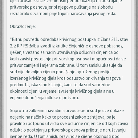
djela prošao kratak vremenski period ukazuju na postojanje
pritvorskog osnova jer bi njegovo puštanje na slobodu
rezultiralo stvarnom prijetnjom narušavanja javnog reda.
Obrazloženje:
"Bitnu povredu odredaba krivičnog postupka iz člana 311. stav
2. ZKP RS žalba izvodi iz kritike činjenične osnove pobijanog
rješenja vezano za način utvrđivanja odlučnih činjenica od
kojih zavisi postojanje pritvorskog osnova i mogućnosti da se
pritvor zamijeni i mjerama zabrane. U tom smislu ukazuje da
sud nije dovoljno cijenio ponašanje optuženog poslije
izvršenog krivičnog djela kroz odsustvo prikrivanja tragova i
predmeta, iskazano kajanje, kao i to da sud vanredne
okolnosti cijeni u vrijeme izvršenja krivičnog djela a ne u
vrijeme donošenja odluke o pritvoru.
Suprotno žalbenim navodima prvostepeni sud je sve dokaze
ocijenio na način kako to procesni zakon zahtijeva, pa je
pravilno i potpuno utvrdio sve odlučne činjenice od kojih zavisi
odluka o postojanju pritvorskog osnova prijetnje narušavanju
javnog reda. U tom smislu pravilno se cijene okolnosti pod