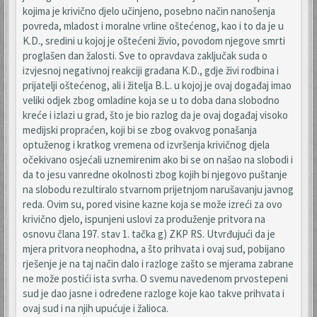
kojima je krivično djelo učinjeno, posebno način nanošenja
povreda, mladost i moralne vrline oštećenog, kao i to da je u
K.D., sredini u kojoj je oštećeni živio, povodom njegove smrti
proglašen dan žalosti. Sve to opravdava zaključak suda o
izvjesnoj negativnoj reakciji građana K.D., gdje živi rodbina i
prijatelji oštećenog, ali i žitelja B.L. u kojoj je ovaj događaj imao
veliki odjek zbog omladine koja se u to doba dana slobodno
kreće i izlazi u grad, što je bio razlog da je ovaj događaj visoko
medijski propraćen, koji bi se zbog ovakvog ponašanja
optuženog i kratkog vremena od izvršenja krivičnog djela
očekivano osjećali uznemirenim ako bi se on našao na slobodi i
da to jesu vanredne okolnosti zbog kojih bi njegovo puštanje
na slobodu rezultiralo stvarnom prijetnjom narušavanju javnog
reda. Ovim su, pored visine kazne koja se može izreći za ovo
krivično djelo, ispunjeni uslovi za produženje pritvora na
osnovu člana 197. stav 1. tačka g) ZKP RS. Utvrđujući da je
mjera pritvora neophodna, a što prihvata i ovaj sud, pobijano
rješenje je na taj način dalo i razloge zašto se mjerama zabrane
ne može postići ista svrha. O svemu navedenom prvostepeni
sud je dao jasne i određene razloge koje kao takve prihvata i
ovaj sud i na njih upućuje i žalioca.