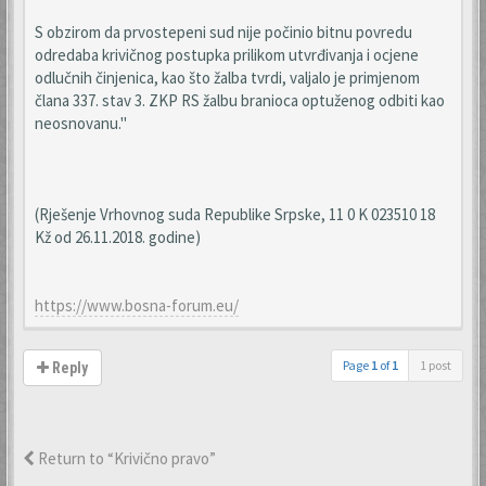
S obzirom da prvostepeni sud nije počinio bitnu povredu
odredaba krivičnog postupka prilikom utvrđivanja i ocjene
odlučnih činjenica, kao što žalba tvrdi, valjalo je primjenom
člana 337. stav 3. ZKP RS žalbu branioca optuženog odbiti kao
neosnovanu."
(Rješenje Vrhovnog suda Republike Srpske, 11 0 K 023510 18
Kž od 26.11.2018. godine)
https://www.bosna-forum.eu/
Page
1
of
1
1 post
Reply
Return to “Krivično pravo”