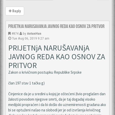
Reply
Prijetnja narusavanja javnog reda kao osnov za pritvor
#874
by
AntunHun
Tue Aug 06, 2019 9:27 am
PRIJETNjA NARUŠAVANjA
JAVNOG REDA KAO OSNOV ZA
PRITVOR
Zakon o krivičnom postupku Republike Srpske
član 197 stav 1 tačka g)
Činjenice da je u sredini u kojoj je oštećeni živio proglašen dan
žalosti povodom njegove smrti, da je taj događaj visoko
medijski propraćen i da bi došlo do uznemirenosti građana ako
bi se optuženi našao na slobodi jer je od izvršenja krivičnog