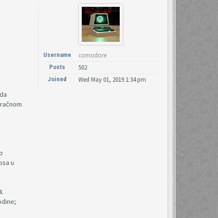
Username
comodore
Posts
502
Joined
Wed May 01, 2019 1:34 pm
 da
 bračnom
vo
osa u
4.
odine;