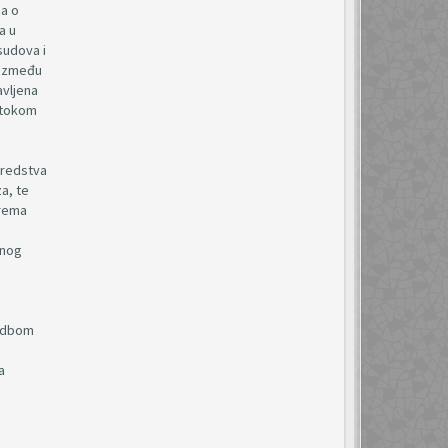
na o
a u
sudova i
 između
avljena
i tokom
sredstva
a, te
prema
s
enog
redbom
a