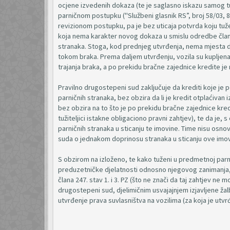
ocjene izvedenih dokaza (te je saglasno iskazu samog tu
parničnom postupku ("Službeni glasnik RS”, broj 58/03, 85
revizionom postupku, pa je bez uticaja potvrda koju tuže
koja nema karakter novog dokaza u smislu odredbe član
stranaka. Stoga, kod prednjeg utvrđenja, nema mjesta da
tokom braka. Prema daljem utvrđenju, vozila su kupljena
trajanja braka, a po prekidu bračne zajednice kredite je 
Pravilno drugostepeni sud zaključuje da krediti koje je 
parničnih stranaka, bez obzira da li je kredit otplaćivan
bez obzira na to što je po prekidu bračne zajednice kred
tužiteljici istakne obligaciono pravni zahtjev), te da je
parničnih stranaka u sticanju te imovine. Time nisu osn
suda o jednakom doprinosu stranaka u sticanju ove imov
S obzirom na izloženo, te kako tuženi u predmetnoj par
preduzetničke djelatnosti odnosno njegovog zanimanja, 
člana 247. stav 1. i 3. PZ (što ne znači da taj zahtjev ne m
drugostepeni sud, djelimičnim usvajajnjem izjavljene ža
utvrđenje prava suvlasništva na vozilima (za koja je utvr