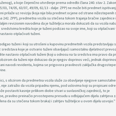
ženog), a koje činjenično utvrđenje prema odredbi člana 240. stav 2. Zako
/03, 74/05, 63/07, 49/09, 61/13 - dalje: ZPP) ne može biti predmet ispitivanj
ni prilaže uz reviziju (koja nije bila predmet ocjene od strane nižestepenih 
a 242. ZPP), predmetna vozila su stečena tokom trajanja bračne zajednice
ljim revizionim navodima da je tužiteljica morala dokazati da su vozila nab
 sredstvima kredita koje je tuženi podizao na svoje ime, koji su otplaćivan
nastavio otplaćivati tuženi.
podigao tuženi i koji su utrošeni u kupovinu predmetnih vozila predstavljaju 
 iz sredstava koje je ostvario tuženi obavljajući samostalnu djelatnost prevoz
ite nastavio otplaćivati tuženi (koji u odnosu na ta sredstva ima pravo da 
, s obzirom da tuženi nije dokazao da je njegov doprinos veći, jednak doprino
ovani navodi revidenta, kojima se prigovora pravilnosti zaključka drugostep
ine.
nici, s obzirom da predmetna vozila služe za obavljanje njegove samostalne
nije zatražio da vozila pripadnu njemu, pod uslovima koji su propisani od
ože postaviti kasnije prilikom diobe stvari u suvlasničkoj zajednici), to je
lbe, pravilno preinačio prvostepenu presudu u odbijajućem dijelu zahtjeva z
đena da su stečena tokom braka) i zahtjev tužiteljice u ovom dijelu usvojio."