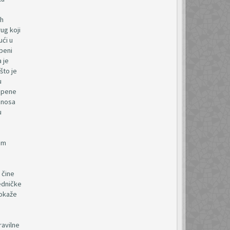
ih
ug koji
ući u
epeni
 je
što je
u
tepene
znosa
u
im
 čine
edničke
dokaže
ravilne