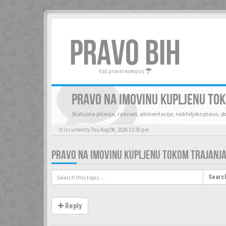
PRAVO BIH
Vaš pravni kompas
PRAVO NA IMOVINU KUPLJENU TO
Statusna pitanja, razvodi, alimentacije, roditeljsko pravo, 
It is currently Thu Aug 06, 2026 12:35 pm
PRAVO NA IMOVINU KUPLJENU TOKOM TRAJANJA
Searc
Reply