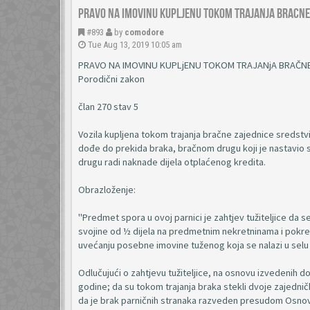
Pravo na imovinu kupljenu tokom trajanja bracne
#893
by
comodore
Tue Aug 13, 2019 10:05 am
PRAVO NA IMOVINU KUPLjENU TOKOM TRAJANjA BRAČNE
Porodični zakon
član 270 stav 5
Vozila kupljena tokom trajanja bračne zajednice sredstvi
dođe do prekida braka, bračnom drugu koji je nastavio
drugu radi naknade dijela otplaćenog kredita.
Obrazloženje:
"Predmet spora u ovoj parnici je zahtjev tužiteljice da s
svojine od ½ dijela na predmetnim nekretninama i pokret
uvećanju posebne imovine tuženog koja se nalazi u selu J
Odlučujući o zahtjevu tužiteljice, na osnovu izvedenih dok
godine; da su tokom trajanja braka stekli dvoje zajedničk
da je brak parničnih stranaka razveden presudom Osnovnog