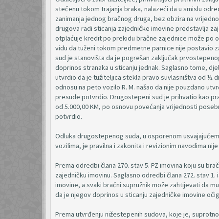
stečenu tokom trajanja braka, nalazeći da u smislu odred
zanimanja jednog bračnog druga, bez obzira na vrijednos
drugova radi sticanja zajedničke imovine predstavlja zaj
otplaćuje kredit po prekidu bračne zajednice može po ob
vidu da tuženi tokom predmetne parnice nije postavio zah
sud je stanovišta da je pogrešan zaključak prvostepeno
doprinos stranaka u sticanju jednak. Saglasno tome, djel
utvrdio da je tužiteljica stekla pravo suvlasništva od ½ 
odnosu na peto vozilo R. M. našao da nije pouzdano utvr
presude potvrdio. Drugostepeni sud je prihvatio kao pr
od 5.000,00 KM, po osnovu povećanja vrijednosti posebn
potvrdio.
Odluka drugostepenog suda, u osporenom usvajajućem dij
vozilima, je pravilna i zakonita i revizionim navodima ni
Prema odredbi člana 270. stav 5. PZ imovina koju su brač
zajedničku imovinu. Saglasno odredbi člana 272. stav 1
imovine, a svaki bračni supružnik može zahtijevati da m
da je njegov doprinos u sticanju zajedničke imovine oči
Prema utvrđenju nižestepenih sudova, koje je, suprotno na