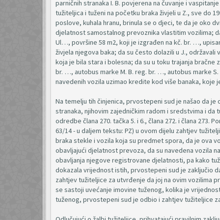
parničnih stranaka I. B. povjerena na čuvanje i vaspitanj
tužiteljica i tuženi na početku braka živjeli u Z., sve do 1
poslove, kuhala hranu, brinula se o djeci, te da je oko d
djelatnost samostalnog prevoznika vlastitim vozilima; da
Ul…, površine 58 m2, koji je izgrađen na kč. br. …, upisan
živjela njegova baka; da su često dolazili u J., održavali
koja je bila stara i bolesna; da su u toku trajanja bračne
br. …, autobus marke M. B. reg. br. …, autobus marke S. 
navedenih vozila uzimao kredite kod više banaka, koje j
Na temelju tih činjenica, prvostepeni sud je našao da je
stranaka, njihovim zajedničkim radom i sredstvima i da tu
odredbe člana 270. tačka 5. i 6., člana 272. i člana 273. 
63/14 - u daljem tekstu: PZ) u ovom dijelu zahtjev tužitel
braka stekle i vozila koja su predmet spora, da je ova vo
obavljajući djelatnost prevoza, da su navedena vozila 
obavljanja njegove registrovane djelatnosti, pa kako tuž
dokazala vrijednost istih, prvostepeni sud je zaključio d
zahtjev tužiteljice za utvrđenje da joj na ovim vozilima p
se sastoji uvećanje imovine tuženog, kolika je vrijednost
tuženog, prvostepeni sud je odbio i zahtjev tužiteljice z
Odlučujući o žalbi tužiteljice, prihvatajući pravilnim z