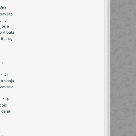
ućne
obavljao
., u
joj je
o V. baki
B., reg.
ih
/14 i
trajanja
ostvario
 nije
odbio
 u čemu
ka