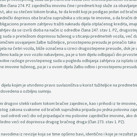
be člana 274. PZ zajedničku imovinu čine i predmeti koji služe za obavljanje
t, ako su stečeni tokom braka, te da kredit koji je podigao jedan od bračn
ednički doprinos oba bračna supružnika u sticanju te imovine, a da bračni dr
ligaciono pravnom zahtjevu tražiti naknadu dijela otplaćenog kredita, imaj
tjev da se izvrši dioba na način iz odredbe člana 247. stav 1. PZ, drugost
g suda o pretežnom doprinosu tuženog u sticanju predmetnih vozila, već da
imičnim usvajanjem žalbe tužiteljice, prvostepenu presudu je prinačio tako 
dijela na četiri vozila, bliže označena u izreci drugostepene presude, dok je 
đeno kada je ovo vozilo nabavljeno, pa je u tom dijelu odbijajući dio prvos
avilne razloge prvostepenog suda u pogledu odbijanja zahtjeva za isplatu i
e imovine tuženog, pa je i u ovom dijelu žalbu odbio i prvostepenu presud
elu kojim je utvrđeno pravo suvlasništva u korist tužiteljice na predmetn
je dovedena u ozbiljnu sumnju.
ni drugovi stekli radom tokom bračne zajednice, kao i prihodi iz te imovine,
. istog zakona svakome od bračnih supružnika pripada po jedna polovina zaj
u sud odredi veći dio od pripadajuće mu polovine zajedničke imovine, ako 
gledno veći od doprinosa drugog bračnog druga (član 273. stav 1. PZ).
vodima iz revizije koja se time opširno bavi, identično i koje je rezultat p