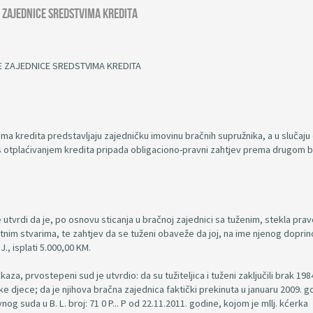
 zajednice sredstvima kredita
 ZAJEDNICE SREDSTVIMA KREDITA
ma kredita predstavljaju zajedničku imovinu bračnih supružnika, a u slučaju
 s otplaćivanjem kredita pripada obligaciono-pravni zahtjev prema drugom
e utvrdi da je, po osnovu sticanja u bračnoj zajednici sa tuženim, stekla pra
nim stvarima, te zahtjev da se tuženi obaveže da joj, na ime njenog doprin
., isplati 5.000,00 KM.
aza, prvostepeni sud je utvrdio: da su tužiteljica i tuženi zaključili brak 198
e djece; da je njihova bračna zajednica faktički prekinuta u januaru 2009. g
 suda u B. L. broj: 71 0 P... P od 22.11.2011. godine, kojom je mllj. kćerka