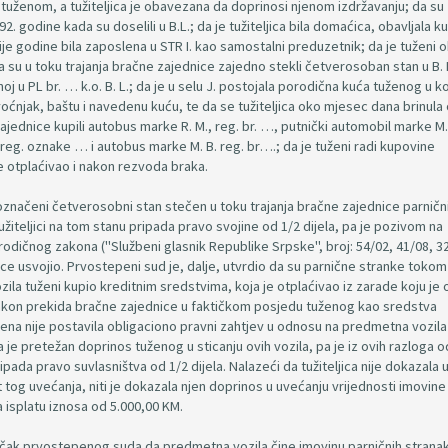
e tuženom, a tužiteljica je obavezana da doprinosi njenom izdržavanju; da su
992. godine kada su doselili u B.L.; da je tužiteljica bila domaćica, obavljala k
vije godine bila zaposlena u STR I. kao samostalni preduzetnik; da je tuženi 
 su u toku trajanja bračne zajednice zajedno stekli četverosoban stan u B. L
oj u PL br. … k.o. B. L.; da je u selu J. postojala porodična kuća tuženog u ko
 voćnjak, baštu i navedenu kuću, te da se tužiteljica oko mjesec dana brinula 
 zajednice kupili autobus marke R. M., reg. br. …, putnički automobil marke M. 
reg. oznake … i autobus marke M. B. reg. br….; da je tuženi radi kupovine
e otplaćivao i nakon rezvoda braka.
 označeni četverosobni stan stečen u toku trajanja bračne zajednice parničn
žiteljici na tom stanu pripada pravo svojine od 1/2 dijela, pa je pozivom na
Porodičnog zakona ("Službeni glasnik Republike Srpske", broj: 54/02, 41/08, 32
jice usvojio. Prvostepeni sud je, dalje, utvrdio da su parnične stranke tokom 
zila tuženi kupio kreditnim sredstvima, koja je otplaćivao iz zarade koju je 
nakon prekida bračne zajednice u faktičkom posjedu tuženog kao sredstva
ena nije postavila obligaciono pravni zahtjev u odnosu na predmetna vozila i
a je pretežan doprinos tuženog u sticanju ovih vozila, pa je iz ovih razloga 
ripada pravo suvlasništva od 1/2 dijela. Nalazeći da tužiteljica nije dokazala
 tog uvećanja, niti je dokazala njen doprinos u uvećanju vrijednosti imovine
a isplatu iznosa od 5.000,00 KM.
aključak prvostepenog suda da predmetna vozila čine imovinu parničnih strana