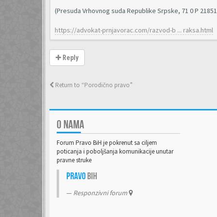
(Presuda Vrhovnog suda Republike Srpske, 71 0 P 218516
https://advokat-prnjavorac.com/razvod-b ... raksa.html
Reply
Return to “Porodično pravo”
O NAMA
Forum Pravo BiH je pokrenut sa ciljem
poticanja i poboljšanja komunikacije unutar
pravne struke
Pravo
BiH
Responzivni forum