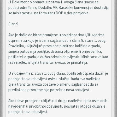
U Dokument o prometu iz stava 1. ovoga člana unose se
podaci određeni u Dodatku VB Baselske konvencije i dostavlja
se ministarstvu na formularu DOP u dva primjerka.
Član 9
Ako je došlo do bitne promjene u pojedinostima i/ili uvjetima
otpreme za koju je izdana saglasnost iz člana 8. stava 1. ovog
Pravilnika, uključujući promjene planirane količine otpada,
smjera putovanja pošiljke, datuma otpreme ili prijevoznika,
pošiljatelj otpada je dužan odmah obavijestiti Ministarstvo kao
i sva nadležna tijela tranzita i uvoza, te primatelja.
U slučajevima iz stava 1. ovog člana, pošiljatelj otpada dužan je
podnijeti novu obavijest osim u slučaju kada sva nadležna
tijela tranzita i uvoza dostave pismenu saglasnost da za
predložene promjene nije potrebna nova obavijest.
Ako takve promjene uključuju i druga nadležna tijela osim onih
navedenih u prvobitnoj obavijesti, pošiljatelj otpada dužan je
podnijeti novu obavijest.