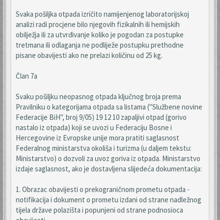
Svaka pošiljka otpada izričito namijenjenog laboratorijskoj
analizi radi procjene bilo njegovih fizikalnih ili hemijskih
obilježja ili za utvrđivanje koliko je pogodan za postupke
tretmana ili odlaganja ne podliježe postupku prethodne
pisane obavijesti ako ne prelazi količinu od 25 kg.
Član 7a
Svaku pošiljku neopasnog otpada ključnog broja prema
Pravilniku o kategorijama otpada sa listama ("Službene novine
Federacije BiH", broj 9/05) 19 12 10 zapaljivi otpad (gorivo
nastalo iz otpada) koji se uvozi u Federaciju Bosne i
Hercegovine iz Evropske unije mora pratiti saglasnost
Federalnog ministarstva okoliša i turizma (u daljem tekstu:
Ministarstvo) o dozvoli za uvoz goriva iz otpada. Ministarstvo
izdaje saglasnost, ako je dostavljena slijedeća dokumentacija:
1. Obrazac obavijesti o prekograničnom prometu otpada -
notifikacija i dokument o prometu izdani od strane nadležnog
tijela države polazišta i popunjeni od strane podnosioca