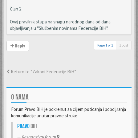
Član 2
Ovaj pravilnik stupa na snagu narednog dana od dana
objavljivanja u "Službenim novinama Federacije BiH".
Page
1
of
1
1 post
Reply
Return to “Zakoni Federacije BiH”
O NAMA
Forum Pravo BiH je pokrenut sa ciljem poticanja i poboljšanja
komunikacije unutar pravne struke
Pravo
BiH
Responzivni forum