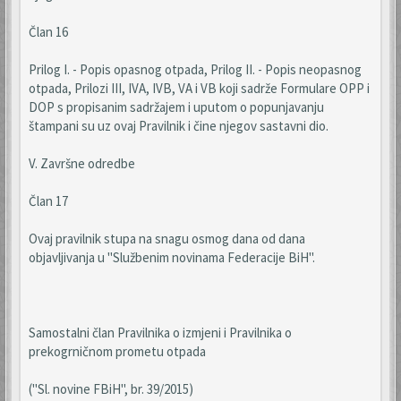
Član 16
Prilog I. - Popis opasnog otpada, Prilog II. - Popis neopasnog
otpada, Prilozi III, IVA, IVB, VA i VB koji sadrže Formulare OPP i
DOP s propisanim sadržajem i uputom o popunjavanju
štampani su uz ovaj Pravilnik i čine njegov sastavni dio.
V. Završne odredbe
Član 17
Ovaj pravilnik stupa na snagu osmog dana od dana
objavljivanja u "Službenim novinama Federacije BiH".
Samostalni član Pravilnika o izmjeni i Pravilnika o
prekogrničnom prometu otpada
("Sl. novine FBiH", br. 39/2015)