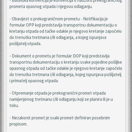
- Baselska konvencija je konvencija o nadzoru prekograničnog
prometa opasnog otpada i njegovu odlaganju.
- Obavijest o prekograničnom prometu - Notifikacija je
formular OPP koji predstavlja transportnu dokumentaciju o
kretanju otpada od tačke odakle je njegovo kretanje započelo
do trenutka tretmana i/ili odlaganja, a kojeg ispunjava
pošiljatelj otpada.
- Dokument o prometu je formular DOP koji predstavlja
transportnu dokumentaciju o kretanju svake pojedine pošiljke
opasnog otpada od tačke odakle je njegovo kretanje započelo
do trenutka tretmana i/ili odlaganja, kojeg ispunjava pošiljatelj
i primatelj opasnog otpada.
- Otpremanje otpada je prekogranični promet otpada
namijenjenog tretmanu i/ili odlaganju koji se planira ili je u
toku.
- Nezakonit promet je svaki promet definiran posebnim
propisom.