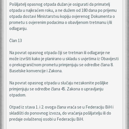
Pošiljatelj opasnog otpada dužan je osigurati da primatelj
otpada u najkraćem roku, a ne dužem od 180 dana po prijemu
otpada dostavi Ministarstvu kopiju ovjerenog Dokumenta o
prometu s ovjerenim podacima o obavljenom tretmanu i/ili
odlaganju.
Član 13
Na povrat opasnog otpada čiji se tretman ili odlaganje ne
može izvršiti kako je planirano u skladu s uvjetima iz Obavijesti
o prekograničnom prometu primjenjuju se odredbe člana 8.
Baselske konvencije i Zakona.
Na povrat opasnog otpada u slučaju nezakonite pošiljke
primjenjuju se odredbe člana 45. Zakona o upravljanju
otpadom.
Otpad iz stava 1. i 2. ovoga člana vraća se u Federaciju BiH i
skladišti do ponovnog izvoza, do vraćanja pošiljatelju ili do
predaje ovlaštenoj osobi u Federaciju BiH.