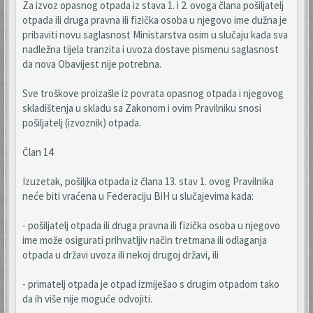
Za izvoz opasnog otpada iz stava 1. i 2. ovoga člana pošiljatelj
otpada ili druga pravna ili fizička osoba u njegovo ime dužna je
pribaviti novu saglasnost Ministarstva osim u slučaju kada sva
nadležna tijela tranzita i uvoza dostave pismenu saglasnost
da nova Obavijest nije potrebna.
Sve troškove proizašle iz povrata opasnog otpada i njegovog
skladištenja u skladu sa Zakonom i ovim Pravilniku snosi
pošiljatelj (izvoznik) otpada.
Član 14
Izuzetak, pošiljka otpada iz člana 13. stav 1. ovog Pravilnika
neće biti vraćena u Federaciju BiH u slučajevima kada:
- pošiljatelj otpada ili druga pravna ili fizička osoba u njegovo
ime može osigurati prihvatljiv način tretmana ili odlaganja
otpada u državi uvoza ili nekoj drugoj državi, ili
- primatelj otpada je otpad izmiješao s drugim otpadom tako
da ih više nije moguće odvojiti.