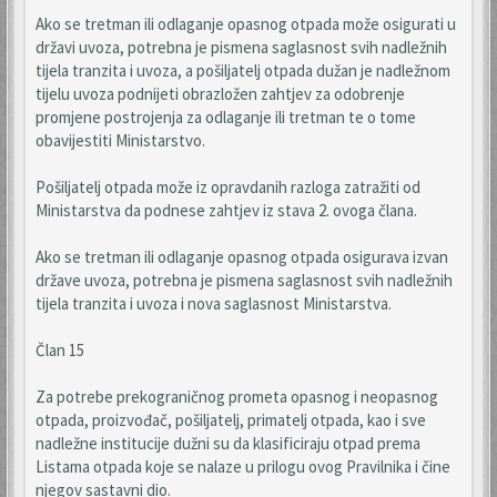
Ako se tretman ili odlaganje opasnog otpada može osigurati u
državi uvoza, potrebna je pismena saglasnost svih nadležnih
tijela tranzita i uvoza, a pošiljatelj otpada dužan je nadležnom
tijelu uvoza podnijeti obrazložen zahtjev za odobrenje
promjene postrojenja za odlaganje ili tretman te o tome
obavijestiti Ministarstvo.
Pošiljatelj otpada može iz opravdanih razloga zatražiti od
Ministarstva da podnese zahtjev iz stava 2. ovoga člana.
Ako se tretman ili odlaganje opasnog otpada osigurava izvan
države uvoza, potrebna je pismena saglasnost svih nadležnih
tijela tranzita i uvoza i nova saglasnost Ministarstva.
Član 15
Za potrebe prekograničnog prometa opasnog i neopasnog
otpada, proizvođač, pošiljatelj, primatelj otpada, kao i sve
nadležne institucije dužni su da klasificiraju otpad prema
Listama otpada koje se nalaze u prilogu ovog Pravilnika i čine
njegov sastavni dio.