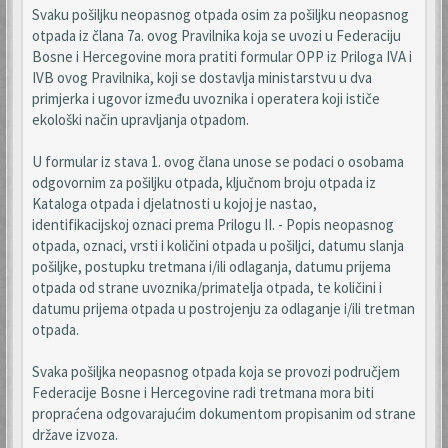
Svaku pošiljku neopasnog otpada osim za pošiljku neopasnog
otpada iz člana 7a. ovog Pravilnika koja se uvozi u Federaciju
Bosne i Hercegovine mora pratiti formular OPP iz Priloga IVA i
IVB ovog Pravilnika, koji se dostavlja ministarstvu u dva
primjerka i ugovor između uvoznika i operatera koji ističe
ekološki način upravljanja otpadom.
U formular iz stava 1. ovog člana unose se podaci o osobama
odgovornim za pošiljku otpada, ključnom broju otpada iz
Kataloga otpada i djelatnosti u kojoj je nastao,
identifikacijskoj oznaci prema Prilogu II. - Popis neopasnog
otpada, oznaci, vrsti i količini otpada u pošiljci, datumu slanja
pošiljke, postupku tretmana i/ili odlaganja, datumu prijema
otpada od strane uvoznika/primatelja otpada, te količini i
datumu prijema otpada u postrojenju za odlaganje i/ili tretman
otpada.
Svaka pošiljka neopasnog otpada koja se provozi područjem
Federacije Bosne i Hercegovine radi tretmana mora biti
propraćena odgovarajućim dokumentom propisanim od strane
države izvoza.