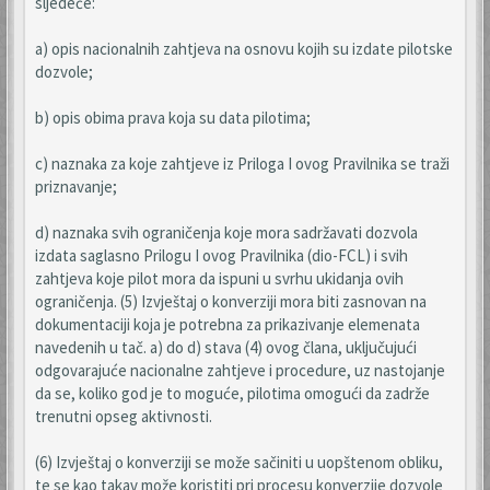
sljedeće:
a) opis nacionalnih zahtjeva na osnovu kojih su izdate pilotske
dozvole;
b) opis obima prava koja su data pilotima;
c) naznaka za koje zahtjeve iz Priloga I ovog Pravilnika se traži
priznavanje;
d) naznaka svih ograničenja koje mora sadržavati dozvola
izdata saglasno Prilogu I ovog Pravilnika (dio-FCL) i svih
zahtjeva koje pilot mora da ispuni u svrhu ukidanja ovih
ograničenja. (5) Izvještaj o konverziji mora biti zasnovan na
dokumentaciji koja je potrebna za prikazivanje elemenata
navedenih u tač. a) do d) stava (4) ovog člana, uključujući
odgovarajuće nacionalne zahtjeve i procedure, uz nastojanje
da se, koliko god je to moguće, pilotima omogući da zadrže
trenutni opseg aktivnosti.
(6) Izvještaj o konverziji se može sačiniti u uopštenom obliku,
te se kao takav može koristiti pri procesu konverzije dozvole