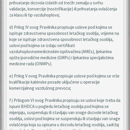
prihvatanje dozvola izdatih od trećih zemalja u svrhu
validacije, konverzije (nostrifikacije) ili prihvatanja ovlašćenja
za klasu ili tip vazduhoplova;
d) Prilog IV ovog Pravilnika propisuje uslove pod kojima se
ispituje zdravstvena sposobnost letačkog osoblja, vrijeme na
koje se ispituje zdravstvena sposobnost letačkog osoblja,
uslovi pod kojima se izdaju sertifikati
vazduhoplovnomedicinskim ispitivačima (AMEs), ljekarima
opšte/porodične medicine (GMPs) i ljekarima specijalistima
medicine rada (ONMPs).
e) Prilog V ovog Pravilnika propisuje uslove pod kojima se vrše
kvalifikacije kabinske posade uključene u operacije
komercijalnog vazdušnog prevoza;
f) Prilogom VI ovog Pravilnika propisuju se uslovi koje treba da
ispuni BHDCA u pogledu letačkog osoblja pod kojima se
mijenjaju, suspenduju ili stavljaju van snage dozvole letačkog
osoblja, uslovi pod kojima se suspenduju ili stavljaju van snage
ovlašćenja koja su upisana u dozvolu letačkog osoblja, sadržaj