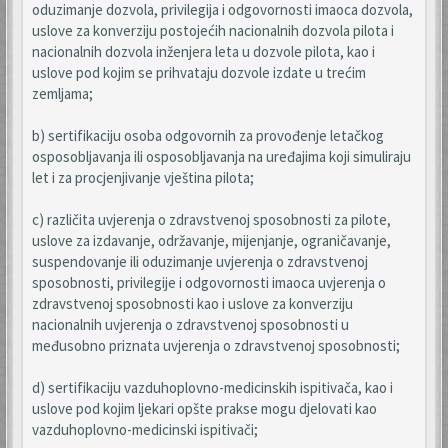
oduzimanje dozvola, privilegija i odgovornosti imaoca dozvola,
uslove za konverziju postojećih nacionalnih dozvola pilota i
nacionalnih dozvola inženjera leta u dozvole pilota, kao i
uslove pod kojim se prihvataju dozvole izdate u trećim
zemljama;
b) sertifikaciju osoba odgovornih za provođenje letačkog
osposobljavanja ili osposobljavanja na uređajima koji simuliraju
let i za procjenjivanje vještina pilota;
c) različita uvjerenja o zdravstvenoj sposobnosti za pilote,
uslove za izdavanje, održavanje, mijenjanje, ograničavanje,
suspendovanje ili oduzimanje uvjerenja o zdravstvenoj
sposobnosti, privilegije i odgovornosti imaoca uvjerenja o
zdravstvenoj sposobnosti kao i uslove za konverziju
nacionalnih uvjerenja o zdravstvenoj sposobnosti u
međusobno priznata uvjerenja o zdravstvenoj sposobnosti;
d) sertifikaciju vazduhoplovno-medicinskih ispitivača, kao i
uslove pod kojim ljekari opšte prakse mogu djelovati kao
vazduhoplovno-medicinski ispitivači;