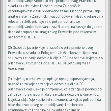
osposobljavanje započeto prije primjene ovog Pravilnika u
skladu sa zahtjevima i procedurama Zajedničkih
vazduhoplovnih vlasti predložene za međusobno priznavanje
unutar sistema Zajedničkih vazduhoplovnih vlasti u odnosu na
relevantni JAR, priznaje se u potpunosti ako se
osposobljavanje i ispitivanje završi u roku najkasnije do godine
dana od stupanja na snagu ovog Pravilnika pod zakonskim
nadzorom BHDCA.
(2) Osposobljavanje koje je započelo prije primjene ovog
Pravilnika u skladu sa Prilogom 1 Čikaške konvencije priznaje
se u svrhu sticanja dozvole iz dijela-FCL na osnovu izvještaja o
priznavanju utvrđenog od BHDCA u savjetovanjima sa
Agencijom.
(3) Izvještaj o priznavanju opisuje opseg osposobljavanja,
naznačuje za koje se zahtjeve dozvola iz dijela-FCL
priznavanje daje i, ako je primjenjivo, koje zahtjeve podnosioci
zahtjeva moraju ispuniti da bi se izdale dozvole iz dijela-FCL.
Izvještaj uključuje kopije svih dokumenata koji su potrebni da
bi se dokazao opseg osposobljavanja i nacionalno
zakonodavstvo i postupke u skladu sa kojima je