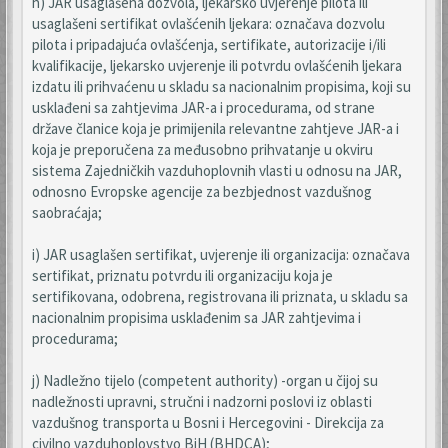
h) JAR usaglašena dozvola, ljekarsko uvjerenje pilota ili
usaglašeni sertifikat ovlašćenih ljekara: označava dozvolu
pilota i pripadajuća ovlašćenja, sertifikate, autorizacije i/ili
kvalifikacije, ljekarsko uvjerenje ili potvrdu ovlašćenih ljekara
izdatu ili prihvaćenu u skladu sa nacionalnim propisima, koji su
usklađeni sa zahtjevima JAR-a i procedurama, od strane
države članice koja je primijenila relevantne zahtjeve JAR-a i
koja je preporučena za međusobno prihvatanje u okviru
sistema Zajedničkih vazduhoplovnih vlasti u odnosu na JAR,
odnosno Evropske agencije za bezbjednost vazdušnog
saobraćaja;
i) JAR usaglašen sertifikat, uvjerenje ili organizacija: označava
sertifikat, priznatu potvrdu ili organizaciju koja je
sertifikovana, odobrena, registrovana ili priznata, u skladu sa
nacionalnim propisima usklađenim sa JAR zahtjevima i
procedurama;
j) Nadležno tijelo (competent authority) -organ u čijoj su
nadležnosti upravni, stručni i nadzorni poslovi iz oblasti
vazdušnog transporta u Bosni i Hercegovini - Direkcija za
civilno vazduhoplovstvo BiH (BHDCA);