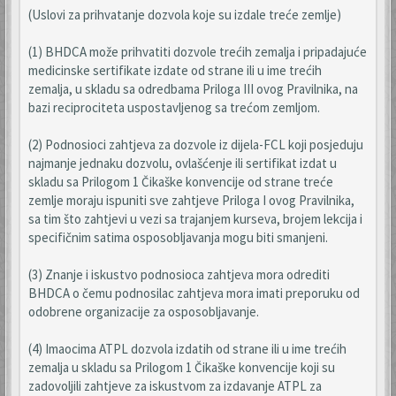
(Uslovi za prihvatanje dozvola koje su izdale treće zemlje)
(1) BHDCA može prihvatiti dozvole trećih zemalja i pripadajuće
medicinske sertifikate izdate od strane ili u ime trećih
zemalja, u skladu sa odredbama Priloga III ovog Pravilnika, na
bazi reciprociteta uspostavljenog sa trećom zemljom.
(2) Podnosioci zahtjeva za dozvole iz dijela-FCL koji posjeduju
najmanje jednaku dozvolu, ovlašćenje ili sertifikat izdat u
skladu sa Prilogom 1 Čikaške konvencije od strane treće
zemlje moraju ispuniti sve zahtjeve Priloga I ovog Pravilnika,
sa tim što zahtjevi u vezi sa trajanjem kurseva, brojem lekcija i
specifičnim satima osposobljavanja mogu biti smanjeni.
(3) Znanje i iskustvo podnosioca zahtjeva mora odrediti
BHDCA o čemu podnosilac zahtjeva mora imati preporuku od
odobrene organizacije za osposobljavanje.
(4) Imaocima ATPL dozvola izdatih od strane ili u ime trećih
zemalja u skladu sa Prilogom 1 Čikaške konvencije koji su
zadovoljili zahtjeve za iskustvom za izdavanje ATPL za