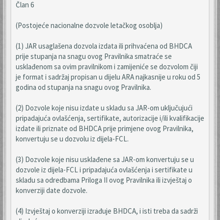
Član 6
(Postojeće nacionalne dozvole letačkog osoblja)
(1) JAR usaglašena dozvola izdata ili prihvaćena od BHDCA
prije stupanja na snagu ovog Pravilnika smatraće se
usklađenom sa ovim pravilnikom i zamijeniće se dozvolom čiji
je format i sadržaj propisan u dijelu ARA najkasnije u roku od 5
godina od stupanja na snagu ovog Pravilnika.
(2) Dozvole koje nisu izdate u skladu sa JAR-om uključujući
pripadajuća ovlašćenja, sertifikate, autorizacije i/ili kvalifikacije
izdate ili priznate od BHDCA prije primjene ovog Pravilnika,
konvertuju se u dozvolu iz dijela-FCL.
(3) Dozvole koje nisu usklađene sa JAR-om konvertuju se u
dozvole iz dijela-FCL i pripadajuća ovlašćenja i sertifikate u
skladu sa odredbama Priloga II ovog Pravilnika ili izvještaj o
konverziji date dozvole.
(4) Izvještaj o konverziji izrađuje BHDCA, i isti treba da sadrži