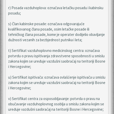
r) Posada vazduhoplova: označava letačku posadu i kabinsku
posadu;
s) Član kabinske posade: označava odgovarajuće
kvalifikovanog člana posade, osim letačke posade ili
tehničkog člana posade, kome je operater dodijelio obavljanje
dužnosti vezanih za bezbjednost putnika i leta;
t) Sertifikat vazduhoplovno medicinskog centra: označava
potvrdu o pravu ispitivanja zdravstvene sposobnosti u smislu
zakona kojim se uređuje vazdušni saobraćaj na teritoriji Bosne
i Hercegovine;
u) Sertifikat ispitivača: označava ovlašćenje ispitivača u smislu
zakona kojim se uređuje vazdušni saobraćaj na teritoriji Bosne
i Hercegovine;
v) Sertifikat centra za osposobljavanje: potvrda o pravu na
obučavanje vazduhoplovnog osoblja u smislu zakona kojim se
uređuje vazdušni saobraćaj na teritoriji Bosne i Hercegovine;