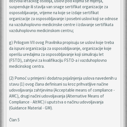
dozvola letačkog osoblja, uslovi pod kojima se mijenja,
suspenduje ili stavlja van snage sertifikat organizacije za
osposobljavanje, vrijeme na koje se izdaje sertifikat
organizacije za osposobljavanje i posebni uslovi koji se odnose
na vazduhoplovno-medicinske centre i izdavanje sertifikata
vazduhoplovno medicinskom centru;
g) Prilogom VII ovog Pravilnika propisuju se uslovi koje treba
da ispuni organizacija za osposobljavanje, organizacije koje
operišu uređajima za osposobljavanje koji simuliraju let
(FSTD), zahtjevi za kvalifikaciju FSTD-a i vazduhoplovno
medicinskog centra.
(2) Pomoć u primjeni i dodatna pojašnjenja uslova navedenih u
stavu (1) ovog člana definisani su kroz prihvatljive načine
udovoljavanja zahtjevima (Acceptable means of compliance -
AMC), drugi načini udovoljavanja (Alternative Means of
Compliance - AltMC) i uputstva o načinu udovoljavanja
(Guidance Material - GM).
Član 5