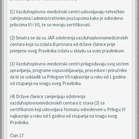
(1) Vazduhoplovno-medicinski centri udovoljavaju tehničkim
zahtjevima i administrativnim postupcima kako je određeno
prilozima VI i VII, te se moraju sertifikovati.
(2) Smatra se da su JAR odobrenja vazduhoplovnomedicinskih
centara koja su izdata ili priznata od države članice prije
primjene ovog Pravilnika izdata u skladu sa ovim pravilnikom.
(3) Vazduhoplovno-medicinski centri prilagođavaju svoj sistem
upravljanja, programe osposobljavanja, procedure i priručnike
da bi se uskladili sa Prilogom VII najkasnije u roku od 1 godine
od stupanja na snagu ovog Pravilnika.
(4) Države članice zamjenjuju odobrenja
vazduhoplovnomedicinskih centara iz stava (2) sa
sertifikatom koji udovoljava formatu određenom u Prilogu VI
najkasnije u roku od 5 godina od stupanja na snagu ovog
Pravilnika.
Član 17