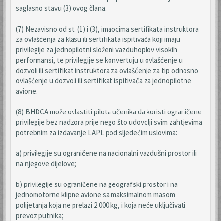
saglasno stavu (3) ovog člana.
(7) Nezavisno od st. (1) i (3), imaocima sertifikata instruktora
za ovlašćenja za klasu ili sertifikata ispitivača koji imaju
privilegije za jednopilotni složeni vazduhoplov visokih
performansi, te privilegije se konvertuju u ovlašćenje u
dozvoli ili sertifikat instruktora za ovlašćenje za tip odnosno
ovlašćenje u dozvoli ili sertifikat ispitivača za jednopilotne
avione.
(8) BHDCA može ovlastiti pilota učenika da koristi ograničene
privilegije bez nadzora prije nego što udovolji svim zahtjevima
potrebnim za izdavanje LAPL pod sljedećim uslovima:
a) privilegije su ograničene na nacionalni vazdušni prostor ili
na njegove dijelove;
b) privilegije su ograničene na geografski prostor i na
jednomotorne klipne avione sa maksimalnom masom
polijetanja koja ne prelazi 2 000 kg, i koja neće uključivati
prevoz putnika;