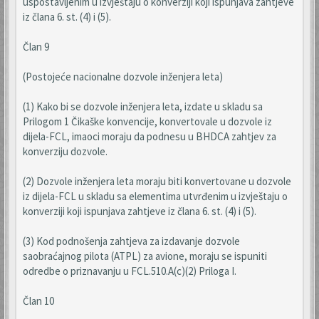
uspostavljenim u izvještaju o konverziji koji ispunjava zahtjeve
iz člana 6. st. (4) i (5).
Član 9
(Postojeće nacionalne dozvole inženjera leta)
(1) Kako bi se dozvole inženjera leta, izdate u skladu sa
Prilogom 1 Čikaške konvencije, konvertovale u dozvole iz
dijela-FCL, imaoci moraju da podnesu u BHDCA zahtjev za
konverziju dozvole.
(2) Dozvole inženjera leta moraju biti konvertovane u dozvole
iz dijela-FCL u skladu sa elementima utvrđenim u izvještaju o
konverziji koji ispunjava zahtjeve iz člana 6. st. (4) i (5).
(3) Kod podnošenja zahtjeva za izdavanje dozvole
saobraćajnog pilota (ATPL) za avione, moraju se ispuniti
odredbe o priznavanju u FCL.510.A(c)(2) Priloga I.
Član 10