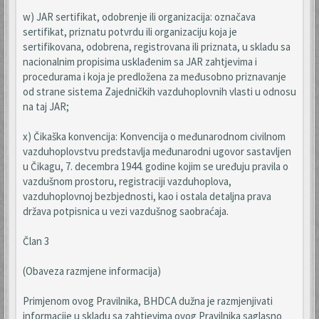
w) JAR sertifikat, odobrenje ili organizacija: označava
sertifikat, priznatu potvrdu ili organizaciju koja je
sertifikovana, odobrena, registrovana ili priznata, u skladu sa
nacionalnim propisima usklađenim sa JAR zahtjevima i
procedurama i koja je predložena za međusobno priznavanje
od strane sistema Zajedničkih vazduhoplovnih vlasti u odnosu
na taj JAR;
x) Čikaška konvencija: Konvencija o međunarodnom civilnom
vazduhoplovstvu predstavlja međunarodni ugovor sastavljen
u Čikagu, 7. decembra 1944. godine kojim se uređuju pravila o
vazdušnom prostoru, registraciji vazduhoplova,
vazduhoplovnoj bezbjednosti, kao i ostala detaljna prava
država potpisnica u vezi vazdušnog saobraćaja.
Član 3
(Obaveza razmjene informacija)
Primjenom ovog Pravilnika, BHDCA dužna je razmjenjivati
informacije u skladu sa zahtjevima ovog Pravilnika saglasno