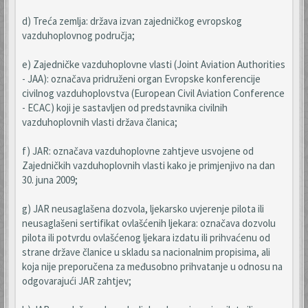
d) Treća zemlja: država izvan zajedničkog evropskog
vazduhoplovnog područja;
e) Zajedničke vazduhoplovne vlasti (Joint Aviation Authorities
- JAA): označava pridruženi organ Evropske konferencije
civilnog vazduhoplovstva (European Civil Aviation Conference
- ECAC) koji je sastavljen od predstavnika civilnih
vazduhoplovnih vlasti država članica;
f) JAR: označava vazduhoplovne zahtjeve usvojene od
Zajedničkih vazduhoplovnih vlasti kako je primjenjivo na dan
30. juna 2009;
g) JAR neusaglašena dozvola, ljekarsko uvjerenje pilota ili
neusaglašeni sertifikat ovlašćenih ljekara: označava dozvolu
pilota ili potvrdu ovlašćenog ljekara izdatu ili prihvaćenu od
strane države članice u skladu sa nacionalnim propisima, ali
koja nije preporučena za međusobno prihvatanje u odnosu na
odgovarajući JAR zahtjev;