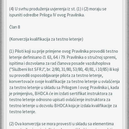
(4) U svrhu produženja uvjerenja iz st. (1) i (2) moraju se
ispuniti odredbe Priloga IV ovog Pravilnika.
Član 8
(Konverzija kvalifikacija za testno letenje)
(1) Piloti koji su prije primjene ovog Pravilnika provodili testno
letenje definisano čl. 63, 64. i 79. Pravilnika o stručnoj spremi,
ispitima i dozvolama za rad članova posade vazduhoplova
("Službeni list SFRJ", br. 2/80, 31/80, 53/80, 43/81, i 10/85) ili koji
su provodili osposobljavanje pilota za testno letenje,
konvertovaće svoje kvalifikacije za testno letenje u ovlašćenja
za testno letenje u skladu sa Prilogom I ovog Pravilnika i, kada
je primjenjivo, BHDCA će im izdati sertifikat instruktora za
testno letenje odnosno upisati ovlašćenje instruktora za
testno letenje u dozvolu BHDCA koja je izdala kvalifikacije za
testno letenje.
(2) Ova konverzija se mora provesti u skladu sa elementima