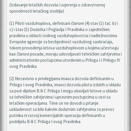
(Izdavanje letačkih dozvola i uvjerenja o zdravstvenoj
sposobnosti letačkog osoblja)
(1) Piloti vazduhoplova, definisani članom (4) stav (1) tač. b) i
c) i stav (5) Dodatka I Poglavlja I Pravilnika o zajedničkim
pravilima u oblasti civilnog vazduhoplovstva i nadležnostima
Evropske agencije za bezbjednost vazdušnog saobraćaja,
tokom provođenja letova vazduhoplovom u kojima učestvuju
kao članovi posade, moraju udovoljavati tehničkim zahtjevima i
administrativnim postupcima utvrđenim u Prilogu I i Prilogu IV
ovog Pravilnika.
(2) Nezavisno o privilegijama imaoca dozvola definisanim u
Prilogu I ovog Pravilnika, imaoci dozvola pilota izdatih u skladu
sa pod-dijelom B ili C Priloga I mogu obavljati letove u skladu
sa tehničkim zahtjevima i upravnim postupcima u vezi sa
letačkim operacijama. Time se ne dovodi u pitanje
usklađenost sa bilo kakvim dodatnim zahtjevima za prevoz
putnika ni razvoj komercijalnih operacija definisanih u
poddijelu B ili C Priloga I ovog Pravilnika.