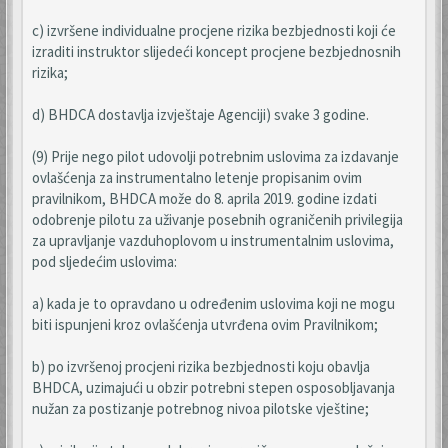
c) izvršene individualne procjene rizika bezbjednosti koji će
izraditi instruktor slijedeći koncept procjene bezbjednosnih
rizika;
d) BHDCA dostavlja izvještaje Agenciji) svake 3 godine.
(9) Prije nego pilot udovolji potrebnim uslovima za izdavanje
ovlašćenja za instrumentalno letenje propisanim ovim
pravilnikom, BHDCA može do 8. aprila 2019. godine izdati
odobrenje pilotu za uživanje posebnih ograničenih privilegija
za upravljanje vazduhoplovom u instrumentalnim uslovima,
pod sljedećim uslovima:
a) kada je to opravdano u određenim uslovima koji ne mogu
biti ispunjeni kroz ovlašćenja utvrđena ovim Pravilnikom;
b) po izvršenoj procjeni rizika bezbjednosti koju obavlja
BHDCA, uzimajući u obzir potrebni stepen osposobljavanja
nužan za postizanje potrebnog nivoa pilotske vještine;