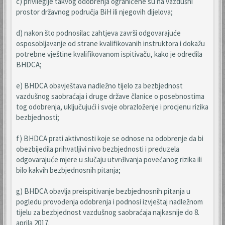
c) privilegije takvog odobrenja ograničene su na vazdušni
prostor državnog područja BiH ili njegovih dijelova;
d) nakon što podnosilac zahtjeva završi odgovarajuće
osposobljavanje od strane kvalifikovanih instruktora i dokažu
potrebne vještine kvalifikovanom ispitivaču, kako je odredila
BHDCA;
e) BHDCA obavještava nadležno tijelo za bezbjednost
vazdušnog saobraćaja i druge države članice o posebnostima
tog odobrenja, uključujući i svoje obrazloženje i procjenu rizika
bezbjednosti;
f) BHDCA prati aktivnosti koje se odnose na odobrenje da bi
obezbijedila prihvatljivi nivo bezbjednosti i preduzela
odgovarajuće mjere u slučaju utvrđivanja povećanog rizika ili
bilo kakvih bezbjednosnih pitanja;
g) BHDCA obavlja preispitivanje bezbjednosnih pitanja u
pogledu provođenja odobrenja i podnosi izvještaj nadležnom
tijelu za bezbjednost vazdušnog saobraćaja najkasnije do 8.
aprila 2017.