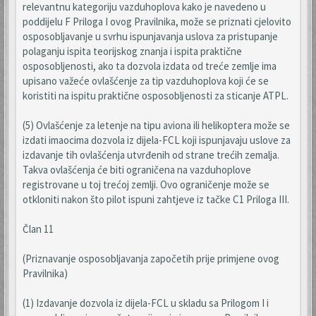
relevantnu kategoriju vazduhoplova kako je navedeno u
poddijelu F Priloga I ovog Pravilnika, može se priznati cjelovito
osposobljavanje u svrhu ispunjavanja uslova za pristupanje
polaganju ispita teorijskog znanja i ispita praktične
osposobljenosti, ako ta dozvola izdata od treće zemlje ima
upisano važeće ovlašćenje za tip vazduhoplova koji će se
koristiti na ispitu praktične osposobljenosti za sticanje ATPL.
(5) Ovlašćenje za letenje na tipu aviona ili helikoptera može se
izdati imaocima dozvola iz dijela-FCL koji ispunjavaju uslove za
izdavanje tih ovlašćenja utvrđenih od strane trećih zemalja.
Takva ovlašćenja će biti ograničena na vazduhoplove
registrovane u toj trećoj zemlji. Ovo ograničenje može se
otkloniti nakon što pilot ispuni zahtjeve iz tačke C1 Priloga III.
Član 11
(Priznavanje osposobljavanja započetih prije primjene ovog
Pravilnika)
(1) Izdavanje dozvola iz dijela-FCL u skladu sa Prilogom I i