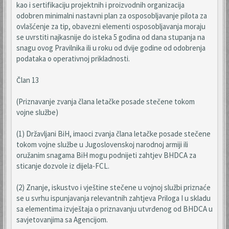
kao i sertifikaciju projektnih i proizvodnih organizacija
odobren minimalni nastavni plan za osposobljavanje pilota za
ovlašćenje za tip, obavezni elementi osposobljavanja moraju
se uvrstiti najkasnije do isteka 5 godina od dana stupanja na
snagu ovog Pravilnika ili u roku od dvije godine od odobrenja
podataka o operativnoj prikladnosti.
Član 13
(Priznavanje zvanja člana letačke posade stečene tokom
vojne službe)
(1) Državljani BiH, imaoci zvanja člana letačke posade stečene
tokom vojne službe u Jugoslovenskoj narodnoj armiji ili
oružanim snagama BiH mogu podnijeti zahtjev BHDCA za
sticanje dozvole iz dijela-FCL.
(2) Znanje, iskustvo i vještine stečene u vojnoj službi priznaće
se u svrhu ispunjavanja relevantnih zahtjeva Priloga I u skladu
sa elementima izvještaja o priznavanju utvrđenog od BHDCA u
savjetovanjima sa Agencijom.