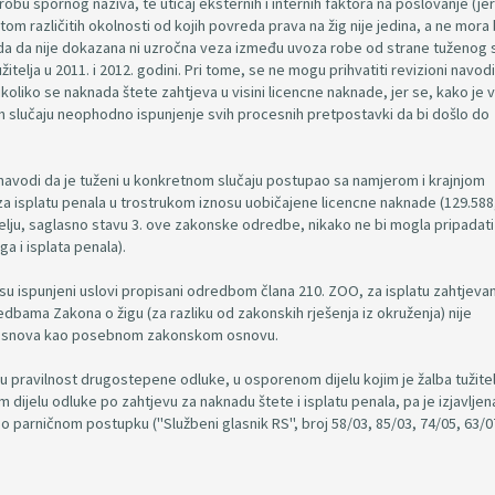
robu spornog naziva, te uticaj eksternih i internih faktora na poslovanje (jer
m različitih okolnosti od kojih povreda prava na žig nije jedina, a ne mora b
 suda da nije dokazana ni uzročna veza između uvoza robe od strane tuženog 
telja u 2011. i 2012. godini. Pri tome, se ne mogu prihvatiti revizioni navodi
koliko se naknada štete zahtjeva u visini licencne naknade, jer se, kako je 
tom slučaju neophodno ispunjenje svih procesnih pretpostavki da bi došlo do
 navodi da je tuženi u konkretnom slučaju postupao sa namjerom i krajnjom
 za isplatu penala u trostrukom iznosu uobičajene licencne naknade (129.588
telju, saglasno stavu 3. ove zakonske odredbe, nikako ne bi mogla pripadati
 i isplata penala).
u ispunjeni uslovi propisani odredbom člana 210. ZOO, za isplatu zahtjevan
dbama Zakona o žigu (za razliku od zakonskih rješenja iz okruženja) nije
z osnova kao posebnom zakonskom osnovu.
u pravilnost drugostepene odluke, u osporenom dijelu kojim je žalba tužitel
ijelu odluke po zahtjevu za naknadu štete i isplatu penala, pa je izjavljen
o parničnom postupku ("Službeni glasnik RS", broj 58/03, 85/03, 74/05, 63/0