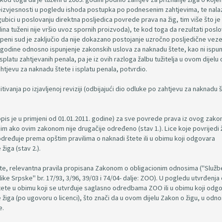
 neizvjesnosti u pogledu ishoda postupka po podnesenim zahtjevima, te nala
bici u poslovanju direktna posljedica povrede prava na žig, tim više što je t
dina tuženi nije vršio uvoz spornih proizvoda), te kod toga da rezultati posl
stepeni sud je zaključio da nije dokazano postojanje uzročno posljedične ve
12. godine odnosno ispunjenje zakonskih uslova za naknadu štete, kao ni ispu
latu zahtjevanih penala, pa je iz ovih razloga žalbu tužitelja u ovom dijelu 
tjevu za naknadu štete i isplatu penala, potvrdio.
ivanja po izjavljenoj reviziji (odbijajući dio odluke po zahtjevu za naknadu š
opis je u primjeni od 01.01.2011. godine) za sve povrede prava iz ovog zako
sim ako ovim zakonom nije drugačije određeno (stav 1.). Lice koje povrijedi 
određuje prema opštim pravilima o naknadi štete ili u obimu koji odgovara
žiga (stav 2.).
te, relevantna pravila propisana Zakonom o obligacionim odnosima ("Služben
like Srpske" br. 17/93, 3/96, 39/03 i 74/04- dalje: ZOO). U pogledu utvrđenja
ete u obimu koji se utvrđuje saglasno odredbama ZOO ili u obimu koji odg
 žiga (po ugovoru o licenci), što znači da u ovom dijelu Zakon o žigu, u odn
e.