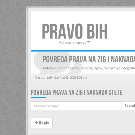
PRAVO BIH
Vaš pravni kompas
POVREDA PRAVA NA ZIG I NAKNAD
Autorska i srodna prava, patenti, žigovi, topografija integraln
It is currently Sat Aug 08, 2026 4:06 am
POVREDA PRAVA NA ZIG I NAKNADA STETE
Searc
Reply