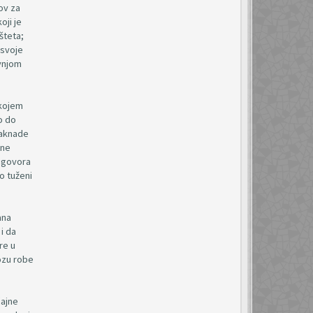
ov za
oji je
šteta;
 svoje
ivnjom
 kojem
o do
 naknade
lne
 ugovora
o tuženi
ana
i da
re u
vozu robe
čajne