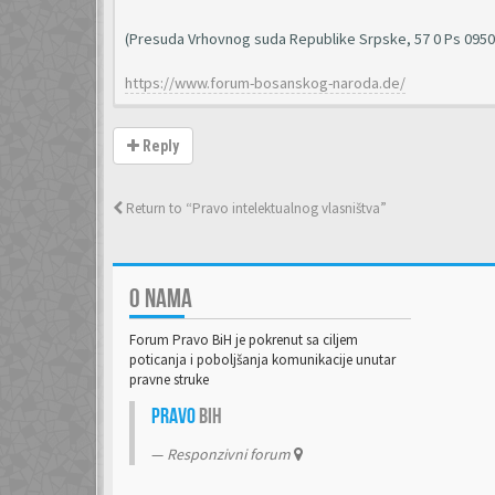
(Presuda Vrhovnog suda Republike Srpske, 57 0 Ps 09506
https://www.forum-bosanskog-naroda.de/
Reply
Return to “Pravo intelektualnog vlasništva”
O NAMA
Forum Pravo BiH je pokrenut sa ciljem
poticanja i poboljšanja komunikacije unutar
pravne struke
Pravo
BiH
Responzivni forum