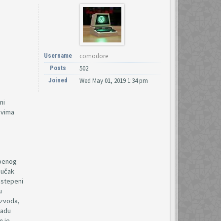
Username
comodore
Posts
502
Joined
Wed May 01, 2019 1:34 pm
ni
ovima
epenog
ljučak
ostepeni
u
izvoda,
nadu
m je