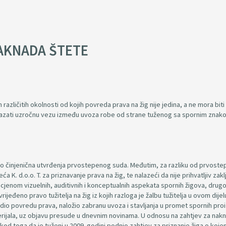
NAKNADA ŠTETE
zličitih okolnosti od kojih povreda prava na žig nije jedina, a ne mora biti 
okazati uzročnu vezu između uvoza robe od strane tuženog sa spornim znak
vatio činjenična utvrđenja prvostepenog suda. Međutim, za razliku od prvost
a K. d.o.o. T. za priznavanje prava na žig, te nalazeći da nije prihvatljiv zak
jenom vizuelnih, auditivnih i konceptualnih aspekata spornih žigova, drug
jeđeno pravo tužitelja na žig iz kojih razloga je žalbu tužitelja u ovom dijel
rdio povredu prava, naložio zabranu uvoza i stavljanja u promet spornih pro
ijala, uz objavu presude u dnevnim novinama. U odnosu na zahtjev za nak
 kod toga da je tuženi u 2009. godini podnio zahtjev za priznanje žiga o koje