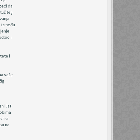
zeći da
užitelj
ovanja
ze između
njenje
odbio i
tete i
na važe
žig
i list
 obima
ovara
osu na