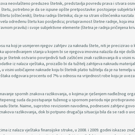
akova neovlašteno preduzeo štetnik, predstavlja povredu prava i stvara osn
štetu, potrebno je da se ispune opšte pretpostavke: postojanje subjekta k
štetu (oštećenik); štetna radnja štetnika; da je na strani oštećenika nastala 
vela određenu štetu kao posljedicu; protupravnost štetne radnje, koja ima
avnom pravilu) i svoje subjektivne elemente (štetna je radnja pričinjena kr
su na koji je usmjeren njegov zahtjev za naknadu štete, niti je precizirao o
enika upoređivanjem stanja u kojem bi se njegova imovina nalazila da nije došl
 je štetnik ostvario povrijedivši tuđi zaštićeni znak razlikovanja ili u visini
datke iz nalaza vještaka, proizašlo bi da tužitelj zahtijeva naknadu materija
 u visini uobičajene naknade koju bi štetnik platio tužitelju da je na temelju
 vještaka odgovara procentu od 7% u odnosu na vrijednost robe koju je uveza
.
riznavanje spornih znakova razlikovanja, o kojima je rješenjem nadležnog org
gostepenog suda da postupanje tuženog u spornom periodu nije protivpravno 
nadu štete. Naime, suprotno revizionim navodima, podneseni zahtjevi govo
znakova razlikovanja, dok bi potpuno drugačija situacija bila da se radi o u
ima iz nalaza vještaka finansijske struke, u 2008. i 2009. godini iskazao zna