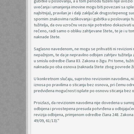
gubitke u poslovanju, a u tom periodu tuženi nije uvozio 
uvećanja i umanjenja imovine mogu biti povezani sa spleto
najbitnija), pravilan je i dalji zaključak drugostepenog
spornim znakovima razlikovanja i gubitka u poslovanju tuži
tužitelja, da ovu uzročnu vezu nije potrebno dokazivati u
rečeno, radi samo o obliku zahtjevane štete, te je i u 
naknade štete.
Saglasno navedenom, ne mogu se prihvatiti ni revizioni
nepažnjom, te da je nepravilno odbijen zahtjev tužitelja
u smislu odredbe člana 83. Zakona o žigu. Pri tome, tuži
naknada po oba osnova (naknada štete zbog povrede žiga
U konkretnom slučaju, suprotno revizionim navodima, nis
iznosa po pravilima o sticanju bez osnova, pri čemu odre
predviđena mogućnost isplate po osnovu sticanja be
Proizlazi, da revizionim navodima nije dovedena u sumnj
odbijena i prvostepena presuda potvrđena u odbijajućem d
revizija odbijena, primjenom odredbe člana 248. Zakona 
49/09, 61/13)."