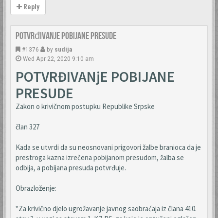
Reply
Potvrđivanje pobijane presude
#1376
by
sudija
Wed Apr 22, 2020 9:10 am
POTVRĐIVANjE POBIJANE
PRESUDE
Zakon o krivičnom postupku Republike Srpske
član 327
Kada se utvrdi da su neosnovani prigovori žalbe branioca da je
prestroga kazna izrečena pobijanom presudom, žalba se
odbija, a pobijana presuda potvrđuje.
Obrazloženje:
"Za krivično djelo ugrožavanje javnog saobraćaja iz člana 410.