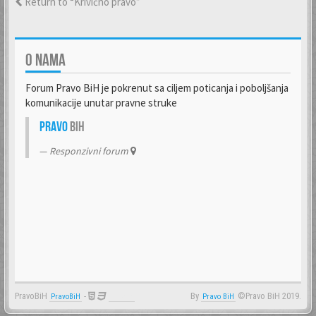
Return to “Krivično pravo”
O NAMA
Forum Pravo BiH je pokrenut sa ciljem poticanja i poboljšanja
komunikacije unutar pravne struke
Pravo
BiH
Responzivni forum
PravoBiH
-
By
©Pravo BiH 2019.
PravoBiH
Anwalt
Pravo BiH