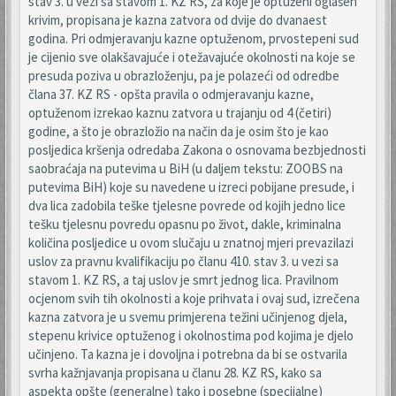
stav 3. u vezi sa stavom 1. KZ RS, za koje je optuženi oglašen
krivim, propisana je kazna zatvora od dvije do dvanaest
godina. Pri odmjeravanju kazne optuženom, prvostepeni sud
je cijenio sve olakšavajuće i otežavajuće okolnosti na koje se
presuda poziva u obrazloženju, pa je polazeći od odredbe
člana 37. KZ RS - opšta pravila o odmjeravanju kazne,
optuženom izrekao kaznu zatvora u trajanju od 4 (četiri)
godine, a što je obrazložio na način da je osim što je kao
posljedica kršenja odredaba Zakona o osnovama bezbjednosti
saobraćaja na putevima u BiH (u daljem tekstu: ZOOBS na
putevima BiH) koje su navedene u izreci pobijane presude, i
dva lica zadobila teške tjelesne povrede od kojih jedno lice
tešku tjelesnu povredu opasnu po život, dakle, kriminalna
količina posljedice u ovom slučaju u znatnoj mjeri prevazilazi
uslov za pravnu kvalifikaciju po članu 410. stav 3. u vezi sa
stavom 1. KZ RS, a taj uslov je smrt jednog lica. Pravilnom
ocjenom svih tih okolnosti a koje prihvata i ovaj sud, izrečena
kazna zatvora je u svemu primjerena težini učinjenog djela,
stepenu krivice optuženog i okolnostima pod kojima je djelo
učinjeno. Ta kazna je i dovoljna i potrebna da bi se ostvarila
svrha kažnjavanja propisana u članu 28. KZ RS, kako sa
aspekta opšte (generalne) tako i posebne (specijalne)