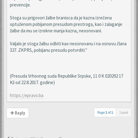
prevencije.
Stoga su prigovori žalbe branioca da je kazna izrečena
optuženom pobijanom presudom prestroga, kao i zalaganje
žalbe da mu se izrekne manja kazna, neosnovani.
Valjalo je stoga žalbu odbiti kao neosnovanu i na osnovu člana
327. ZKPRS, pobijanu presudu potvrditi."
(Presuda Vrhovnog suda Republike Srpske, 11 0 K 020292 17
Kž od 22.8.2017. godine)
https://epravo.ba
Page
1
of
1
1 post
Reply