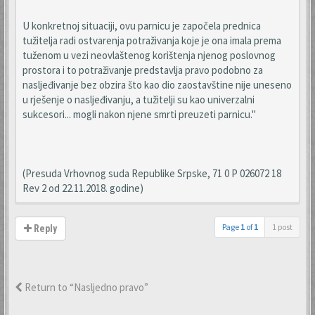
U konkretnoj situaciji, ovu parnicu je započela prednica
tužitelja radi ostvarenja potraživanja koje je ona imala prema
tuženom u vezi neovlaštenog korištenja njenog poslovnog
prostora i to potraživanje predstavlja pravo podobno za
nasljeđivanje bez obzira što kao dio zaostavštine nije uneseno
u rješenje o nasljeđivanju, a tužitelji su kao univerzalni
sukcesori... mogli nakon njene smrti preuzeti parnicu."
(Presuda Vrhovnog suda Republike Srpske, 71 0 P 026072 18
Rev 2 od 22.11.2018. godine)
Page
1
of
1
1 post
Reply
Return to “Nasljedno pravo”