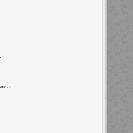
o
tanova.
)