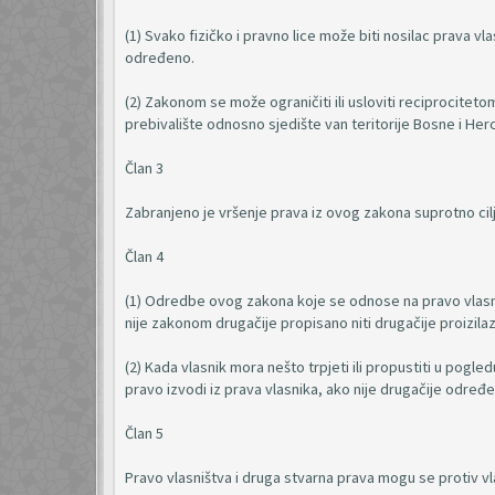
(1) Svako fizičko i pravno lice može biti nosilac prava vl
određeno.
(2) Zakonom se može ograničiti ili usloviti reciprociteto
prebivalište odnosno sjedište van teritorije Bosne i He
Član 3
Zabranjeno je vršenje prava iz ovog zakona suprotno cilj
Član 4
(1) Odredbe ovog zakona koje se odnose na pravo vlasniš
nije zakonom drugačije propisano niti drugačije proizilaz
(2) Kada vlasnik mora nešto trpjeti ili propustiti u pogled
pravo izvodi iz prava vlasnika, ako nije drugačije odre
Član 5
Pravo vlasništva i druga stvarna prava mogu se protiv vl