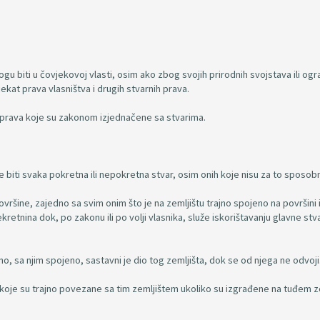
ogu biti u čovjekovoj vlasti, osim ako zbog svojih prirodnih svojstava ili ogr
t prava vlasništva i drugih stvarnih prava.
i i prava koje su zakonom izjednačene sa stvarima.
e biti svaka pokretna ili nepokretna stvar, osim onih koje nisu za to sposob
vršine, zajedno sa svim onim što je na zemljištu trajno spojeno na površini i
retnina dok, po zakonu ili po volji vlasnika, služe iskorištavanju glavne stva
no, sa njim spojeno, sastavni je dio tog zemljišta, dok se od njega ne odvoji
, koje su trajno povezane sa tim zemljištem ukoliko su izgrađene na tuđem z