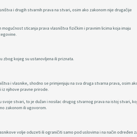
asništva i drugih stvarnih prava na stvari, osim ako zakonom nije drugačije
m mogućnost sticanja prava vlasništva fizičkim i pravnim licima koja imaju
rcegovine.
u zbog kojeg su ustanovljena ili priznata.
tva i vlasnike, shodno se primjenjuju na sva druga stvarna prava, osim ako
i iz njihove pravne prirode.
u svoje stvari, to je dužan i nosilac drugog stvarnog prava na istoj stvari, ko
đeno zakonom ili ugovorom.
asnikove volje oduzeti ili ograničiti samo pod uslovima i na način određen