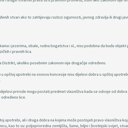
tva i drugih stvarnih prava su u pravnom prometu, osim ako zakonom nije dr
nih stvari ako to zahtijevaju razlozi sigurnosti, javnog zdravlja ili drugi jav
ekama i jezerima, obale, rudna bogatstva i sl., nisu podobna da budu objekt
zičkih i pravnih lica.
lja Distrikt, ukoliko posebnim zakonom nije drugačije određeno.
u opštoj upotrebi na osnovu koncesije nisu dijelovi dobra u opštoj upotrebi
.
dni dijelovi prirode mogu postati predmet vlasništva kada se odvoje od dobra
i određeno lice.
oj upotrebi, ali i druga dobra na kojima može postojati pravo vlasništva koj
u, kao to su: poljoprivredna zemljišta, šume, biljni i životinjski svijet, stva