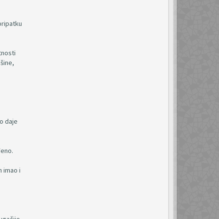
pripatku
tnosti
ašine,
vo daje
đeno.
h imao i