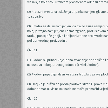
vlasnik, a koja stoji u takvom prostornom odnosu prema 
(2) Prolazni prestanak služenja pripatka namjeni glavne
to svojstvo.
(3) Smatra se da su namijenjeni da trajno služe namjeni po
kojoj je trajno namijenjena i sama zgrada, pod uslovom da 
stoku, postojeće gnojivo i poljoprivredne proizvode nam
poljoprivrednoj proizvodnji.
Član 11
(1) Plodovi su prinosi koje jedna stvar daje periodično i b
na osnovu nekog pravnog odnosa (civilni plodovi).
(2) Plodovi pripadaju vlasniku stvari ili titularu prava 
(3) Onaj ko je dužan da preda plodove stvari ili prava mo
dobar domaćin. Visina naknade ne može premašiti vrijed
Član 12