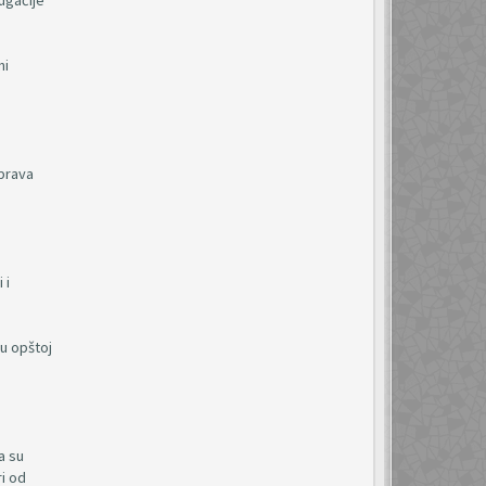
ugačije
ni
 prava
 i
 u opštoj
a su
ri od