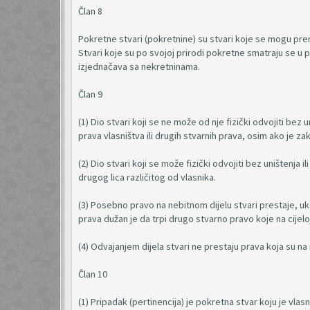
Član 8
Pokretne stvari (pokretnine) su stvari koje se mogu pre
Stvari koje su po svojoj prirodi pokretne smatraju se u 
izjednačava sa nekretninama.
Član 9
(1) Dio stvari koji se ne može od nje fizički odvojiti bez 
prava vlasništva ili drugih stvarnih prava, osim ako je 
(2) Dio stvari koji se može fizički odvojiti bez uništenja
drugog lica različitog od vlasnika.
(3) Posebno pravo na nebitnom dijelu stvari prestaje, ukol
prava dužan je da trpi drugo stvarno pravo koje na cijeloj
(4) Odvajanjem dijela stvari ne prestaju prava koja su na
Član 10
(1) Pripadak (pertinencija) je pokretna stvar koju je vlasn