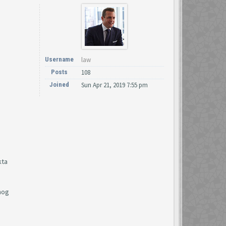
Username
law
Posts
108
Joined
Sun Apr 21, 2019 7:55 pm
kta
rnog