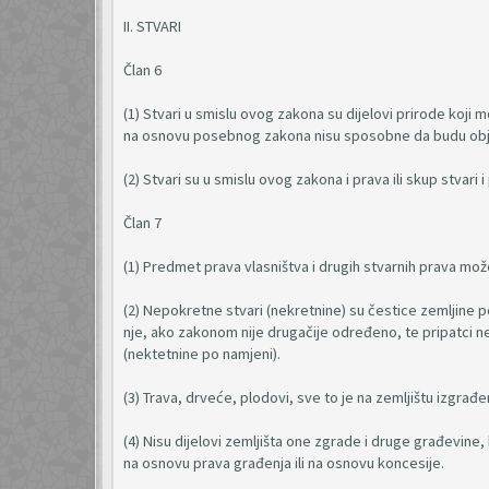
II. STVARI
Član 6
(1) Stvari u smislu ovog zakona su dijelovi prirode koji m
na osnovu posebnog zakona nisu sposobne da budu objeka
(2) Stvari su u smislu ovog zakona i prava ili skup stvar
Član 7
(1) Predmet prava vlasništva i drugih stvarnih prava mož
(2) Nepokretne stvari (nekretnine) su čestice zemljine po
nje, ako zakonom nije drugačije određeno, te pripatci nek
(nektetnine po namjeni).
(3) Trava, drveće, plodovi, sve to je na zemljištu izgrađe
(4) Nisu dijelovi zemljišta one zgrade i druge građevine
na osnovu prava građenja ili na osnovu koncesije.