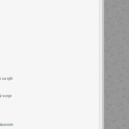
 za njih
ji svoje
 zakonom.