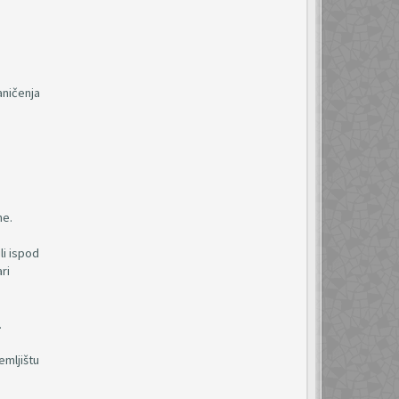
aničenja
ne.
li ispod
ri
.
emljištu