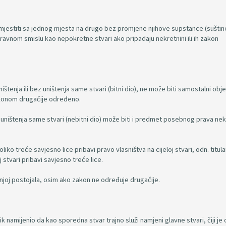
mjestiti sa jednog mjesta na drugo bez promjene njihove supstance (suštine
pravnom smislu kao nepokretne stvari ako pripadaju nekretnini ili ih zakon
uništenja ili bez uništenja same stvari (bitni dio), ne može biti samostalni obj
zakonom drugačije određeno.
 ili uništenja same stvari (nebitni dio) može biti i predmet posebnog prava ne
iko treće savjesno lice pribavi pravo vlasništva na cijeloj stvari, odn. titula
 stvari pribavi savjesno treće lice.
 njoj postojala, osim ako zakon ne određuje drugačije.
ik namijenio da kao sporedna stvar trajno služi namjeni glavne stvari, čiji je 