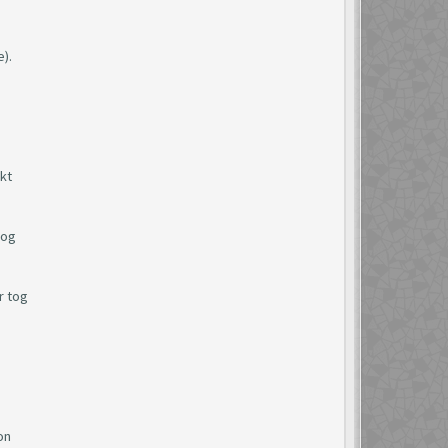
).
ekt
kog
r tog
on