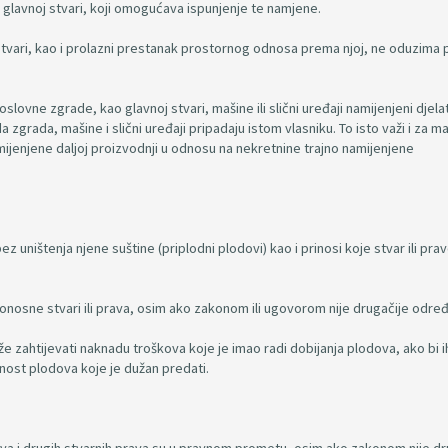
glavnoj stvari, koji omogućava ispunjenje te namjene.
 stvari, kao i prolazni prestanak prostornog odnosa prema njoj, ne oduzima 
slovne zgrade, kao glavnoj stvari, mašine ili slični uređaji namijenjeni djela
zgrada, mašine i slični uređaji pripadaju istom vlasniku. To isto važi i za m
ijenjene daljoj proizvodnji u odnosu na nekretnine trajno namijenjene
ez uništenja njene suštine (priplodni plodovi) kao i prinosi koje stvar ili pra
plodonosne stvari ili prava, osim ako zakonom ili ugovorom nije drugačije odre
že zahtijevati naknadu troškova koje je imao radi dobijanja plodova, ako bi i
nost plodova koje je dužan predati.