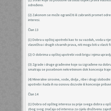
(1) Stvari koje su podobne da budu objekt prava vlasniš
određeno.
(2) Zakonom se može ograničiti ili zabraniti promet određe
interesi.
Član 13
(1) Dobra u opštoj upotrebi kao to su vazduh, voda u rij
vlasništva i drugih stvarnih prava, niti mogu biti u vlasti fi
(2) O dobrima u opštoj upotrebi vodi brigu i njima uprav
(3) Zgrade i druge građevine koje su izgrađene na dobru 
smatraju se posebnom nekretninom dok koncesija traje
(4) Mineralne sirovine, vode, divlja , ribe i drugi slobo
upotrebi i kada ih na osnovu dozvole ili koncesije pribav
Član 14
(1) Dobra od opšteg interesa su prije svega dobra u opšt
zbog svog značaja od interesa za cijelu društvenu zajednic