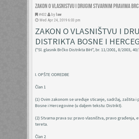
Zakon o vlasnistvu i drugim stvarnim pravima Brc
#432
by
law
Wed Apr 24, 2019 6:03 pm
ZAKON O VLASNIŠTVU I DR
DISTRIKTA BOSNE I HERCE
("Sl. glasnik Brčko Distrikta BiH", br. 11/2001, 8/2003, 40
I. OPŠTE ODREDBE
Član 1
(1) Ovim zakonom se uređuje sticanje, sadržaj, zaštita i p
Bosne i Hercegovine (u daljem tekstu: Distrikt).
(2) Stvarna prava su: pravo vlasništva, pravo građenja, e
tereta.
Član 2