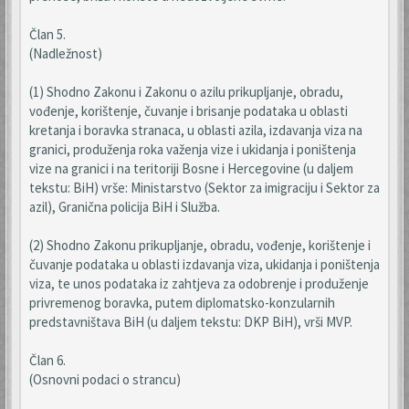
Član 5.
(Nadležnost)
(1) Shodno Zakonu i Zakonu o azilu prikupljanje, obradu,
vođenje, korištenje, čuvanje i brisanje podataka u oblasti
kretanja i boravka stranaca, u oblasti azila, izdavanja viza na
granici, produženja roka važenja vize i ukidanja i poništenja
vize na granici i na teritoriji Bosne i Hercegovine (u daljem
tekstu: BiH) vrše: Ministarstvo (Sektor za imigraciju i Sektor za
azil), Granična policija BiH i Služba.
(2) Shodno Zakonu prikupljanje, obradu, vođenje, korištenje i
čuvanje podataka u oblasti izdavanja viza, ukidanja i poništenja
viza, te unos podataka iz zahtjeva za odobrenje i produženje
privremenog boravka, putem diplomatsko-konzularnih
predstavništava BiH (u daljem tekstu: DKP BiH), vrši MVP.
Član 6.
(Osnovni podaci o strancu)