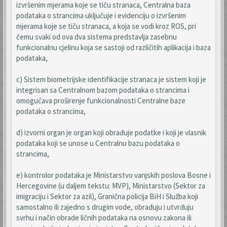
izvršenim mjerama koje se tiču stranaca, Centralna baza
podataka o strancima uključuje i evidenciju o izvršenim
mjerama koje se tiču stranaca, a koja se vodi kroz ROS, pri
čemu svaki od ova dva sistema predstavlja zasebnu
funkcionalnu cjelinu koja se sastoji od različitih aplikacija i baza
podataka,
c) Sistem biometrijske identifikacije stranaca je sistem koji je
integrisan sa Centralnom bazom podataka o strancima i
omogućava proširenje funkcionalnosti Centralne baze
podataka o strancima,
d) izvorni organ je organ koji obrađuje podatke i koji je vlasnik
podataka koji se unose u Centralnu bazu podataka o
strancima,
e) kontrolor podataka je Ministarstvo vanjskih poslova Bosne i
Hercegovine (u daljem tekstu: MVP), Ministarstvo (Sektor za
imigraciju i Sektor za azil), Granična policija BiH i Služba koji
samostalno ili zajedno s drugim vode, obrađuju i utvrđuju
svrhu i način obrade ličnih podataka na osnovu zakona ili