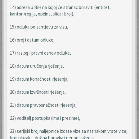
14) adresa u BiH na kojoj će stranac boraviti (entitet,
kanton/regija, općina, ulica i broj),
15) odluka po zahtjevu za vizu,
16) broj i datum odluke,
17) razlog i pravni osnov odluke,
18) datum uručenja rješenja,
19) datum konačnosti rješenja,
20) datum izvršnosti rješenja,
21) datum pravosnažnosti rješenja,
22) voditelj postupka (ime i prezime),
23) serijski broj naljepnice izdate vize sa naznakom vrste vize,
broj ulazaka, dužina boravka i period važenja,