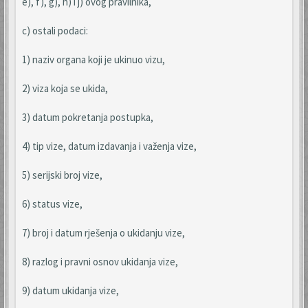
e), f), g), h) i j) ovog pravilnika,
c) ostali podaci:
1) naziv organa koji je ukinuo vizu,
2) viza koja se ukida,
3) datum pokretanja postupka,
4) tip vize, datum izdavanja i važenja vize,
5) serijski broj vize,
6) status vize,
7) broj i datum rješenja o ukidanju vize,
8) razlog i pravni osnov ukidanja vize,
9) datum ukidanja vize,