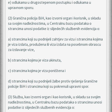
e) odlukama u drugostepenom postupku i odlukama u
upravnom sporu.
(2) Granična policija BiH, kao izvorni organ i korisnik, u skladu
sa svojim nadležnostima, u Centralnu bazu podataka o
strancima unosi podatke iz slijedećih službenih evidencija o:
a) strancima koji su podnijeli zahtjev za vizu i strancima kojima
je viza izdata, produžena ili viza izdata na posebnom obrascu
za izdavanje vize,
b) strancima kojima je viza ukinuta,
c) strancima kojima je viza poništena i
d) strancima koji su podnijeli žalbe protiv rješenja Granične
policije BiH i strancima koji su pokrenuli upravni spor.
(3) Služba, kao izvorni organ i kao korisnik, u skladu sa svojim
nadležnostima, u Centralnu bazu podataka o strancima unosi
podatke iz slijedećih službenih evidencija o: