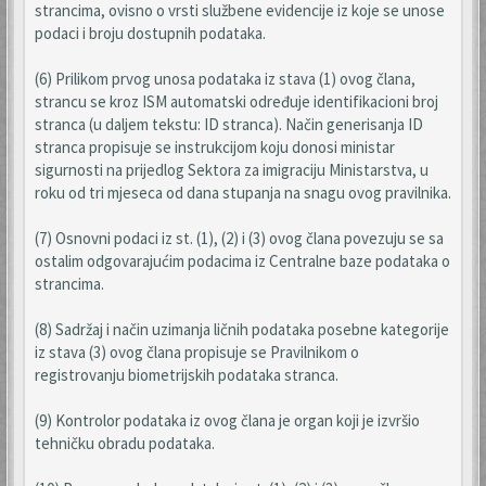
strancima, ovisno o vrsti službene evidencije iz koje se unose
podaci i broju dostupnih podataka.
(6) Prilikom prvog unosa podataka iz stava (1) ovog člana,
strancu se kroz ISM automatski određuje identifikacioni broj
stranca (u daljem tekstu: ID stranca). Način generisanja ID
stranca propisuje se instrukcijom koju donosi ministar
sigurnosti na prijedlog Sektora za imigraciju Ministarstva, u
roku od tri mjeseca od dana stupanja na snagu ovog pravilnika.
(7) Osnovni podaci iz st. (1), (2) i (3) ovog člana povezuju se sa
ostalim odgovarajućim podacima iz Centralne baze podataka o
strancima.
(8) Sadržaj i način uzimanja ličnih podataka posebne kategorije
iz stava (3) ovog člana propisuje se Pravilnikom o
registrovanju biometrijskih podataka stranca.
(9) Kontrolor podataka iz ovog člana je organ koji je izvršio
tehničku obradu podataka.