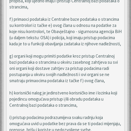
propisa, koji ujedno imaju i pristup Centralnoj bazi podataka o
strancima,
f) primaoci podataka iz Centralne baze podataka o strancima
su kontrolori iz tačke e) ovog člana u odnosu na podatke za
koje nisu kontrolori, te Obavještajno - sigurnosna agencija BiH
(u daljem tekstu: OSA) i policija, koji imaju pristup podacima
kada je to u funkciji obavljanja zadataka iz njihove nadležnosti,
g) organi koji mogu primiti podatke kroz pristup Centralnoj
bazi podataka o strancima u okviru zasebnog zahtjeva su svi
oni organi koji dostave zahtjev za pristup podacima radi
postupanja u okviru svojih nadležnosti i ovi organi se ne
smatraju primaocima podataka iz tačke f) ovog člana,
h) korisnički nalog je jedinstveno korisničko ime i lozinka koji
pojedincu omogućava pristup i/ili obradu podataka u
Centralnoj bazi podataka o strancima,
i) pristup podacima podrazumijeva svaku radnju koja
omogućava uvid u podatke bez prava da se ti podaci mijenjaju,
prenose, brišu i koriste u nedozvoljene svrhe.