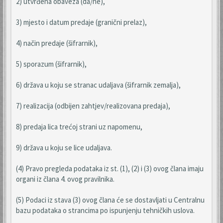
2) utvrđena obaveza (da/ne),
3) mjesto i datum predaje (granični prelaz),
4) način predaje (šifrarnik),
5) sporazum (šifrarnik),
6) država u koju se stranac udaljava (šifrarnik zemalja),
7) realizacija (odbijen zahtjev/realizovana predaja),
8) predaja lica trećoj strani uz napomenu,
9) država u koju se lice udaljava.
(4) Pravo pregleda podataka iz st. (1), (2) i (3) ovog člana imaju
organi iz člana 4. ovog pravilnika.
(5) Podaci iz stava (3) ovog člana će se dostavljati u Centralnu
bazu podataka o strancima po ispunjenju tehničkih uslova.