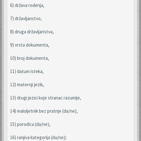
6) država rođenja,
7) državljanstvo,
8) druga državljanstva,
9) vrsta dokumenta,
10) broj dokumenta,
11) datum isteka,
12) maternji jezik,
13) drugi jezici koje stranac razumije,
14) maloljetnik bez pratnje (da/ne),
15) porodica (da/ne),
16) ranjiva kategorija (da/ne);