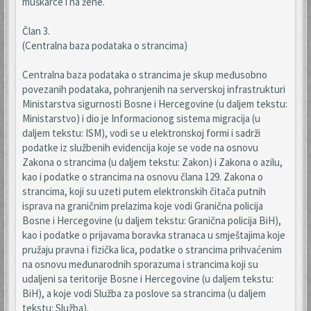
muškarce i na žene.
Član 3.
(Centralna baza podataka o strancima)
Centralna baza podataka o strancima je skup međusobno
povezanih podataka, pohranjenih na serverskoj infrastrukturi
Ministarstva sigurnosti Bosne i Hercegovine (u daljem tekstu:
Ministarstvo) i dio je Informacionog sistema migracija (u
daljem tekstu: ISM), vodi se u elektronskoj formi i sadrži
podatke iz službenih evidencija koje se vode na osnovu
Zakona o strancima (u daljem tekstu: Zakon) i Zakona o azilu,
kao i podatke o strancima na osnovu člana 129. Zakona o
strancima, koji su uzeti putem elektronskih čitača putnih
isprava na graničnim prelazima koje vodi Granična policija
Bosne i Hercegovine (u daljem tekstu: Granična policija BiH),
kao i podatke o prijavama boravka stranaca u smještajima koje
pružaju pravna i fizička lica, podatke o strancima prihvaćenim
na osnovu međunarodnih sporazuma i strancima koji su
udaljeni sa teritorije Bosne i Hercegovine (u daljem tekstu:
BiH), a koje vodi Služba za poslove sa strancima (u daljem
tekstu: Služba).