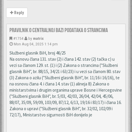
Reply
PRAVILNIK O CENTRALNOJ BAZI PODATAKA O STRANCIMA
#1754
by
matrix
Mon Aug 04, 2025 1:14 pm
Službeni glasnik BiH, broj 46/25
Na osnovu člana 131. stav (2) i člana 142. stav (2) tačka c) u
vezi sa članom 129. st. (1) i (2) Zakona o strancima ("Službeni
glasnik BiH", br. 88/15, 34/21 i 63/23) i u vezi sa članom 80. stav
(3) Zakona o azilu ("Službeni glasnik BiH", br. 11/16 i 16/16), te
na osnovu člana 4. i člana 14. stav (1) alineja 8) Zakona o
ministarstvima i drugim organima uprave Bosne i Hercegovine
("Službeni glasnik BiH", br. 5/03, 42/03, 26/04, 42/04, 45/06,
88/07, 35/09, 59/09, 103/09, 87/12, 6/13, 19/16 i 83/17) i člana 16.
Zakona o upravi ("Službeni glasnik BiH", br. 32/02, 102/09 i
72/17), Ministarstvo sigurnosti BiH donijelo je