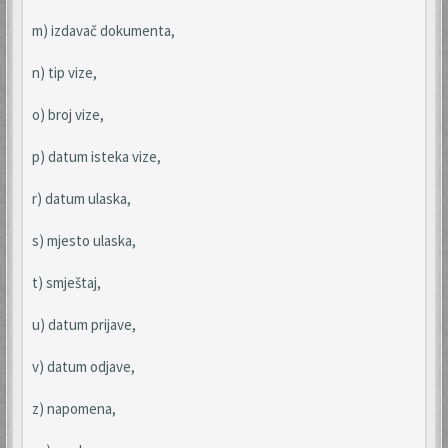
m) izdavač dokumenta,
n) tip vize,
o) broj vize,
p) datum isteka vize,
r) datum ulaska,
s) mjesto ulaska,
t) smještaj,
u) datum prijave,
v) datum odjave,
z) napomena,