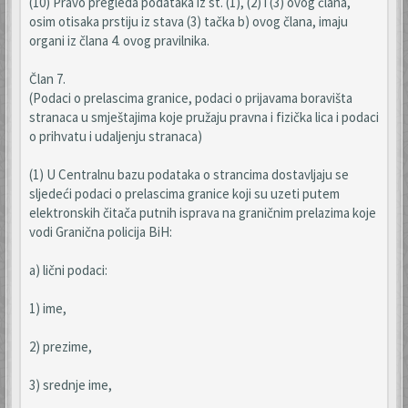
(10) Pravo pregleda podataka iz st. (1), (2) i (3) ovog člana,
osim otisaka prstiju iz stava (3) tačka b) ovog člana, imaju
organi iz člana 4. ovog pravilnika.
Član 7.
(Podaci o prelascima granice, podaci o prijavama boravišta
stranaca u smještajima koje pružaju pravna i fizička lica i podaci
o prihvatu i udaljenju stranaca)
(1) U Centralnu bazu podataka o strancima dostavljaju se
sljedeći podaci o prelascima granice koji su uzeti putem
elektronskih čitača putnih isprava na graničnim prelazima koje
vodi Granična policija BiH:
a) lični podaci:
1) ime,
2) prezime,
3) srednje ime,