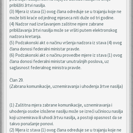
približiti žrtvi nasilja.
(3) Mjera iz stava (1) ovog člana određuje se u trajanju koje ne
može biti kraće od jednog mjeseca niti duže od tri godine.
(4) Nadzor nad izvršavanjem zaštitne mjere zabrane
približavanja žrtvi nasilja može se vršiti putem elektronskog
nadzora kretanja.
(5) Podzakonski akt o načinu vršenja nadzora iz stava (4) ovog
člana donosi federalni ministar pravde.
(6) Podzakonski akt o načinu provedbe mjere iz stava (1) ovog
člana donosi federalni ministar unutrašnjih poslova, uz
saglasnost federalnog ministra pravde.
Član 29.
(Zabrana komunikacije, uznemiravanja i uhođenja žrtve nasilja)
(1) Zaštitna mjera zabrane komunikacije, uznemiravanja i
uhođenja osobe izložene nasilju može se izreći učiniocu nasilja
koji uznemirava ili uhodi žrtvu nasilja, a postoji opasnost da se
takvo ponašanje ponovi.
(2) Mjera iz stava (1) ovog člana određuje se u trajanju koje ne