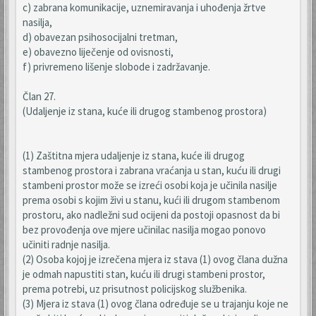
c) zabrana komunikacije, uznemiravanja i uhođenja žrtve
nasilja,
d) obavezan psihosocijalni tretman,
e) obavezno liječenje od ovisnosti,
f) privremeno lišenje slobode i zadržavanje.
Član 27.
(Udaljenje iz stana, kuće ili drugog stambenog prostora)
(1) Zaštitna mjera udaljenje iz stana, kuće ili drugog
stambenog prostora i zabrana vraćanja u stan, kuću ili drugi
stambeni prostor može se izreći osobi koja je učinila nasilje
prema osobi s kojim živi u stanu, kući ili drugom stambenom
prostoru, ako nadležni sud ocijeni da postoji opasnost da bi
bez provođenja ove mjere učinilac nasilja mogao ponovo
učiniti radnje nasilja.
(2) Osoba kojoj je izrečena mjera iz stava (1) ovog člana dužna
je odmah napustiti stan, kuću ili drugi stambeni prostor,
prema potrebi, uz prisutnost policijskog službenika.
(3) Mjera iz stava (1) ovog člana određuje se u trajanju koje ne