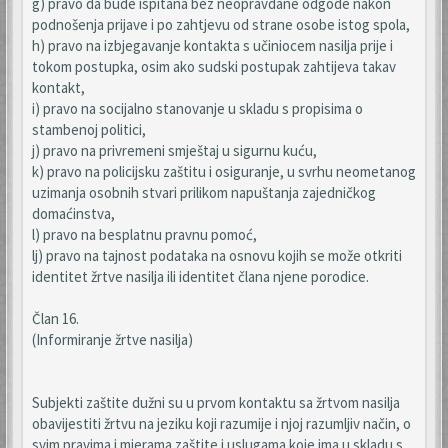
g) pravo da bude ispitana bez neopravdane odgode nakon
podnošenja prijave i po zahtjevu od strane osobe istog spola,
h) pravo na izbjegavanje kontakta s učiniocem nasilja prije i
tokom postupka, osim ako sudski postupak zahtijeva takav
kontakt,
i) pravo na socijalno stanovanje u skladu s propisima o
stambenoj politici,
j) pravo na privremeni smještaj u sigurnu kuću,
k) pravo na policijsku zaštitu i osiguranje, u svrhu neometanog
uzimanja osobnih stvari prilikom napuštanja zajedničkog
domaćinstva,
l) pravo na besplatnu pravnu pomoć,
lj) pravo na tajnost podataka na osnovu kojih se može otkriti
identitet žrtve nasilja ili identitet člana njene porodice.
Član 16.
(Informiranje žrtve nasilja)
Subjekti zaštite dužni su u prvom kontaktu sa žrtvom nasilja
obavijestiti žrtvu na jeziku koji razumije i njoj razumljiv način, o
svim pravima i mjerama zaštite i uslugama koje ima u skladu s