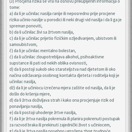
(3) Procjena rizika se vrši na osnovu prikupljenih informacija o
tome:
a) da li je učinilac nasilja ranije ili neposredno prije procjene
rizika učinio nasilje u porodici ili neki drugi vid nasilja i da li ga je
spreman ponoviti,
b) da li učinilac živi sa žrtvom nasilja,
c) da li je učinilac prijetio fizičkim ozljeđivanjem, ubistvom ili
samoubistvom,
č) da li je učinilac mentalno bolestan,
ć) da li učinilac zloupotrebljava alkohol, psihoaktivne
supstance ili pati od nekih oblika ovisnosti,
d) da li postoji sukob oko starateljstva nad djetetom ili oko
načina održavanja osobnog kontakta djeteta i roditelja koji je
učinilac nasilja,
dž) da li je učiniocu izrečena mjera zaštite od nasilja, da li je
došlo do kršenja mjere,
đ) da li žrtva doživljava strah i kako ona procjenjuje rizik od
ponavljanja nasilja,
e) da li postoji uhođenje žrtve nasilja,
f) da li je žrtva nasilja pokrenula ili planira pokrenuti postupak
za razvod braka ili prekinuti zajednički život s učiniocem,
g) da li je žrtva nasilja posebno ugrožena zbog trudnoće,