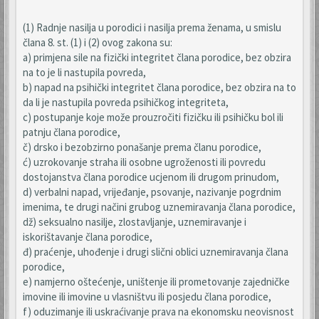
(1) Radnje nasilja u porodici i nasilja prema ženama, u smislu
člana 8. st. (1) i (2) ovog zakona su:
a) primjena sile na fizički integritet člana porodice, bez obzira
na to je li nastupila povreda,
b) napad na psihički integritet člana porodice, bez obzira na to
da li je nastupila povreda psihičkog integriteta,
c) postupanje koje može prouzročiti fizičku ili psihičku bol ili
patnju člana porodice,
č) drsko i bezobzirno ponašanje prema članu porodice,
ć) uzrokovanje straha ili osobne ugroženosti ili povredu
dostojanstva člana porodice ucjenom ili drugom prinudom,
d) verbalni napad, vrijeđanje, psovanje, nazivanje pogrdnim
imenima, te drugi načini grubog uznemiravanja člana porodice,
dž) seksualno nasilje, zlostavljanje, uznemiravanje i
iskorištavanje člana porodice,
đ) praćenje, uhođenje i drugi slični oblici uznemiravanja člana
porodice,
e) namjerno oštećenje, uništenje ili prometovanje zajedničke
imovine ili imovine u vlasništvu ili posjedu člana porodice,
f) oduzimanje ili uskraćivanje prava na ekonomsku neovisnost