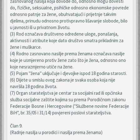
zasnovanog nasilja koja dovode do, odnosno mogu dovesti
do, fizičke, seksualne, psihičke odnosno ekonomske povrede
odnosno patnje za žene, obuhvatajući i prijetnje takvim
djelima, prinudu odnosno protivpravno lišavanje slobode, bilo
u javnosti ili u privatnom životu.
(3) Rod označava društveno određene uloge, ponašanja,
aktivnosti i atribute koje dato društvo smatra prikladnim za
žene i muškarce.
(4) Rodno zasnovano nasilje prema ženama označava nasilje
koje je usmjereno protiv žene zato što je žena, odnosno ono
koje nesrazmjerno utiče na žene.
(5) Pojam "žena" uključuje i djevojke ispod 18 godina starosti.
(6) Dijete u smislu ovog zakona je svaka osoba koja nije
navršila 18 godina života.
(7) Organ starateljstva je centar za socijalni rad ili općinska
služba socijalne zaštite kojima su prema Porodičnom zakonu
Federacije Bosne i Hercegovine ("Službene novine Federacije
BiH", br. 35/05 i 31/14) povjereni poslovi starateljstva.
Član 9.
(Radnje nasilja u porodici i nasilja prema ženama)