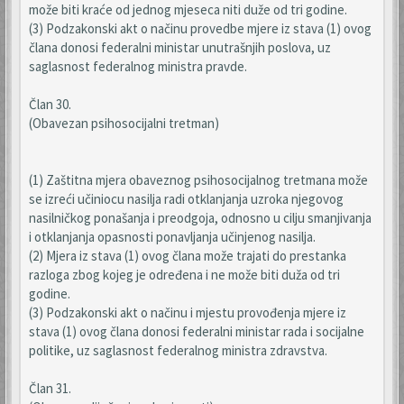
može biti kraće od jednog mjeseca niti duže od tri godine.
(3) Podzakonski akt o načinu provedbe mjere iz stava (1) ovog
člana donosi federalni ministar unutrašnjih poslova, uz
saglasnost federalnog ministra pravde.
Član 30.
(Obavezan psihosocijalni tretman)
(1) Zaštitna mjera obaveznog psihosocijalnog tretmana može
se izreći učiniocu nasilja radi otklanjanja uzroka njegovog
nasilničkog ponašanja i preodgoja, odnosno u cilju smanjivanja
i otklanjanja opasnosti ponavljanja učinjenog nasilja.
(2) Mjera iz stava (1) ovog člana može trajati do prestanka
razloga zbog kojeg je određena i ne može biti duža od tri
godine.
(3) Podzakonski akt o načinu i mjestu provođenja mjere iz
stava (1) ovog člana donosi federalni ministar rada i socijalne
politike, uz saglasnost federalnog ministra zdravstva.
Član 31.