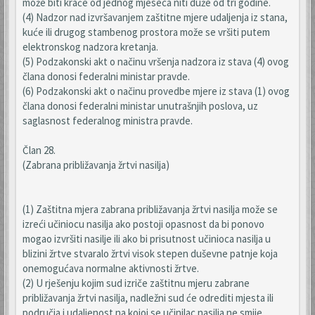
može biti kraće od jednog mjeseca niti duže od tri godine.
(4) Nadzor nad izvršavanjem zaštitne mjere udaljenja iz stana,
kuće ili drugog stambenog prostora može se vršiti putem
elektronskog nadzora kretanja.
(5) Podzakonski akt o načinu vršenja nadzora iz stava (4) ovog
člana donosi federalni ministar pravde.
(6) Podzakonski akt o načinu provedbe mjere iz stava (1) ovog
člana donosi federalni ministar unutrašnjih poslova, uz
saglasnost federalnog ministra pravde.
Član 28.
(Zabrana približavanja žrtvi nasilja)
(1) Zaštitna mjera zabrana približavanja žrtvi nasilja može se
izreći učiniocu nasilja ako postoji opasnost da bi ponovo
mogao izvršiti nasilje ili ako bi prisutnost učinioca nasilja u
blizini žrtve stvaralo žrtvi visok stepen duševne patnje koja
onemogućava normalne aktivnosti žrtve.
(2) U rješenju kojim sud izriče zaštitnu mjeru zabrane
približavanja žrtvi nasilja, nadležni sud će odrediti mjesta ili
područja i udaljenost na kojoj se učinilac nasilja ne smije