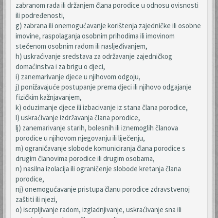
zabranom rada ili držanjem člana porodice u odnosu ovisnosti
ili podređenosti,
g) zabrana ili onemogućavanje korištenja zajedničke ili osobne
imovine, raspolaganja osobnim prihodima ili imovinom
stečenom osobnim radom ili nasljeđivanjem,
h) uskraćivanje sredstava za održavanje zajedničkog
domaćinstva i za brigu o djeci,
i) zanemarivanje djece u njihovom odgoju,
j) ponižavajuće postupanje prema djeci ili njihovo odgajanje
fizičkim kažnjavanjem,
k) oduzimanje djece ili izbacivanje iz stana člana porodice,
l) uskraćivanje izdržavanja člana porodice,
lj) zanemarivanje starih, bolesnih ili iznemoglih članova
porodice u njihovom njegovanju ili liječenju,
m) ograničavanje slobode komuniciranja člana porodice s
drugim članovima porodice ili drugim osobama,
n) nasilna izolacija ili ograničenje slobode kretanja člana
porodice,
nj) onemogućavanje pristupa članu porodice zdravstvenoj
zaštiti ili njezi,
o) iscrpljivanje radom, izgladnjivanje, uskraćivanje sna ili