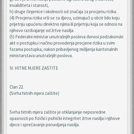
invaliditeta i starosti,
h) druge činjenice i okolnosti od značaja za procjenu rizika.
(4) Procjena rizika vrši se za djecu, uzimajući u obzir bilo koju
prijetnju upućenu direktno njima ili prijetnju koja se odnosi na
njihovo razdvajanje od žrtve nasilja.
(5) Federalni ministar unutrašnjih poslova donosi podzakonski
akt o postupku i načinu provođenja procjene rizika u svim
fazama postupka, nakon pribavljenog mišljenja kantonalnih
ministarstava unutrašnjih poslova.
IV. HITNE MJERE ZAŠTITE
Član 22.
(Svrha hitnih mjera zaštite)
Svrha hitnih mjera zaštite je otklanjanje neposredne
opasnosti po fizički i psihički integritet žrtve nasilja i njihove
djece i sprečavanje ponavljanja nasilja.