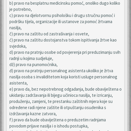
b) pravo na besplatnu medicinsku pomoć, onoliko dugo koliko
je potrebno,
c) pravo na djelotvornu psihološku i drugu stručnu pomoć i
podršku tijela, organizacije ili ustanove za pomoć žrtvama
nasilja,
č) pravo na zaštitu od zastrašivanja i osvete,
ć) pravo na zaštitu dostojanstva tokom ispitivanja žrtve kao
svjedoka,
d) pravo na pratnju osobe od povjerenja pri preduzimanju svih
radnji u kojima sudjeluje,
dž) pravo na punomoćnika,
đ) pravo na pratnju personalnog asistenta ukoliko je žrtva
nasilja osoba s invaliditetom koja koristi usluge personalnog
asistenta,
e) pravo da, bez nepotrebnog odgađanja, bude obaviještena o
ukidanju zadržavanja ili bijegu učinioca nasilja, te izricanju,
produženju, zamjeni, te prestanku zaštitnih mjera koje su
određene radi njene zaštite ili otpuštanju osuđenika s
izdržavanja kazne zatvora,
f) pravo da bude obaviještena o preduzetim radnjama
povodom prijave nasilja i o ishodu postupka,