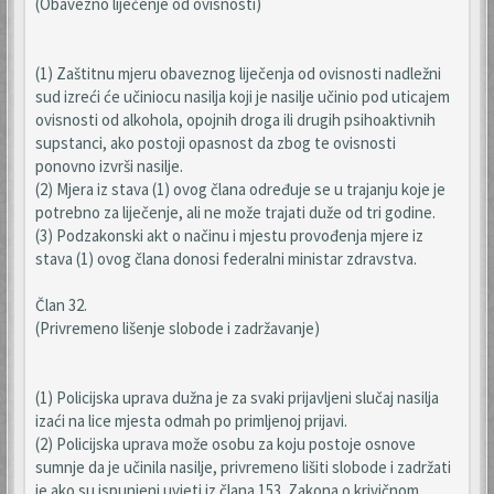
(Obavezno liječenje od ovisnosti)
(1) Zaštitnu mjeru obaveznog liječenja od ovisnosti nadležni
sud izreći će učiniocu nasilja koji je nasilje učinio pod uticajem
ovisnosti od alkohola, opojnih droga ili drugih psihoaktivnih
supstanci, ako postoji opasnost da zbog te ovisnosti
ponovno izvrši nasilje.
(2) Mjera iz stava (1) ovog člana određuje se u trajanju koje je
potrebno za liječenje, ali ne može trajati duže od tri godine.
(3) Podzakonski akt o načinu i mjestu provođenja mjere iz
stava (1) ovog člana donosi federalni ministar zdravstva.
Član 32.
(Privremeno lišenje slobode i zadržavanje)
(1) Policijska uprava dužna je za svaki prijavljeni slučaj nasilja
izaći na lice mjesta odmah po primljenoj prijavi.
(2) Policijska uprava može osobu za koju postoje osnove
sumnje da je učinila nasilje, privremeno lišiti slobode i zadržati
je ako su ispunjeni uvjeti iz člana 153. Zakona o krivičnom