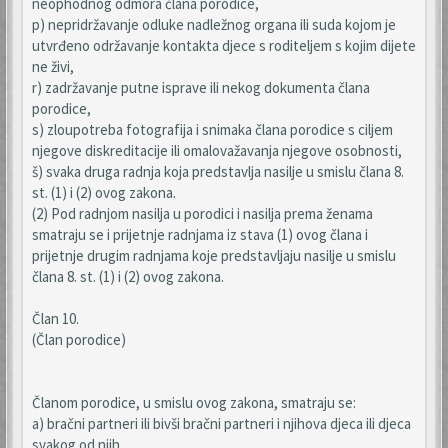
neophodnog odmora člana porodice,
p) nepridržavanje odluke nadležnog organa ili suda kojom je
utvrđeno održavanje kontakta djece s roditeljem s kojim dijete
ne živi,
r) zadržavanje putne isprave ili nekog dokumenta člana
porodice,
s) zloupotreba fotografija i snimaka člana porodice s ciljem
njegove diskreditacije ili omalovažavanja njegove osobnosti,
š) svaka druga radnja koja predstavlja nasilje u smislu člana 8.
st. (1) i (2) ovog zakona.
(2) Pod radnjom nasilja u porodici i nasilja prema ženama
smatraju se i prijetnje radnjama iz stava (1) ovog člana i
prijetnje drugim radnjama koje predstavljaju nasilje u smislu
člana 8. st. (1) i (2) ovog zakona.
Član 10.
(Član porodice)
Članom porodice, u smislu ovog zakona, smatraju se:
a) bračni partneri ili bivši bračni partneri i njihova djeca ili djeca
svakog od njih,