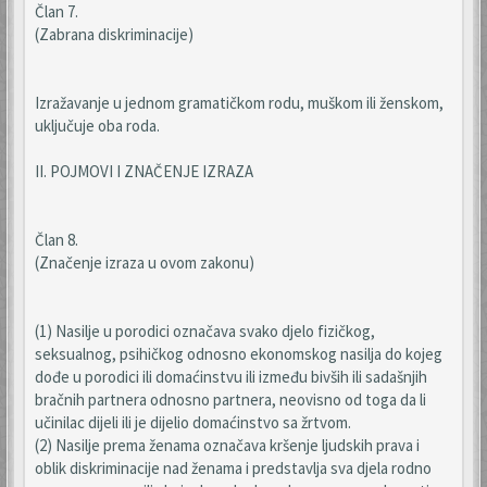
Član 7.
(Zabrana diskriminacije)
Izražavanje u jednom gramatičkom rodu, muškom ili ženskom,
uključuje oba roda.
II. POJMOVI I ZNAČENJE IZRAZA
Član 8.
(Značenje izraza u ovom zakonu)
(1) Nasilje u porodici označava svako djelo fizičkog,
seksualnog, psihičkog odnosno ekonomskog nasilja do kojeg
dođe u porodici ili domaćinstvu ili između bivših ili sadašnjih
bračnih partnera odnosno partnera, neovisno od toga da li
učinilac dijeli ili je dijelio domaćinstvo sa žrtvom.
(2) Nasilje prema ženama označava kršenje ljudskih prava i
oblik diskriminacije nad ženama i predstavlja sva djela rodno