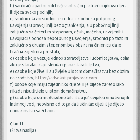
b) vanbračni partneri ili bivši vanbračni partneri i njihova djeca
ili djeca svakog od njih,
c) srodnici: krvni srodnici i srodnici iz odnosa potpunog
usvojenja u pravoj liniji bez ograničenja, a u pobočnoj liniji
zaključno sa četvrtim stepenom, očuh, maćeha, usvojenik i
usvojilac iz odnosa nepotpunog usvojenja, srodnici po tazbini
zaključno s drugim stepenom bez obzira na činjenicu da je
bračna zajednica prestala,
d) osobe koje vezuje odnos starateljstva i udomiteljstva, osim
ako je staralac zaposlenik organa starateljstva,
e) osobe koje žive ili su živjele u istom domaćinstvu bez obzira
na srodstvo,
https://advokat-prnjavorac.com
f) osobe koje imaju zajedničko dijete ili je dijete začeto iako
nikada nisu živjele u istom domaćinstvu,
g) osobe koje su međusobno bile ili su još uvijek u emotivnoj ili
intimnoj vezi, neovisno od toga da li učinilac dijeli ili je dijelio
domaćinstvo sa žrtvom.
Član 11.
(Žrtva nasilja)