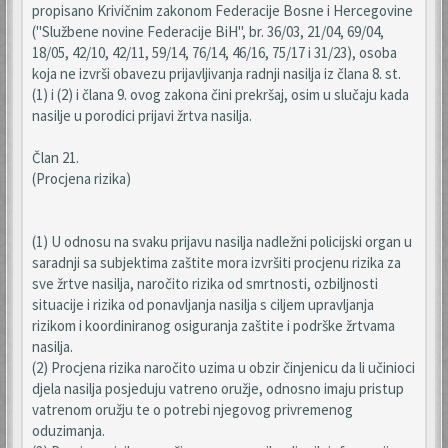
propisano Krivičnim zakonom Federacije Bosne i Hercegovine
("Službene novine Federacije BiH", br. 36/03, 21/04, 69/04,
18/05, 42/10, 42/11, 59/14, 76/14, 46/16, 75/17 i 31/23), osoba
koja ne izvrši obavezu prijavljivanja radnji nasilja iz člana 8. st.
(1) i (2) i člana 9. ovog zakona čini prekršaj, osim u slučaju kada
nasilje u porodici prijavi žrtva nasilja.
Član 21.
(Procjena rizika)
(1) U odnosu na svaku prijavu nasilja nadležni policijski organ u
saradnji sa subjektima zaštite mora izvršiti procjenu rizika za
sve žrtve nasilja, naročito rizika od smrtnosti, ozbiljnosti
situacije i rizika od ponavljanja nasilja s ciljem upravljanja
rizikom i koordiniranog osiguranja zaštite i podrške žrtvama
nasilja.
(2) Procjena rizika naročito uzima u obzir činjenicu da li učinioci
djela nasilja posjeduju vatreno oružje, odnosno imaju pristup
vatrenom oružju te o potrebi njegovog privremenog
oduzimanja.