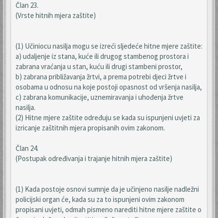
Član 23.
(Vrste hitnih mjera zaštite)
(1) Učiniocu nasilja mogu se izreći sljedeće hitne mjere zaštite:
a) udaljenje iz stana, kuće ili drugog stambenog prostora i
zabrana vraćanja u stan, kuću ili drugi stambeni prostor,
b) zabrana približavanja žrtvi, a prema potrebi djeci žrtve i
osobama u odnosu na koje postoji opasnost od vršenja nasilja,
c) zabrana komunikacije, uznemiravanja i uhođenja žrtve
nasilja.
(2) Hitne mjere zaštite određuju se kada su ispunjeni uvjeti za
izricanje zaštitnih mjera propisanih ovim zakonom.
Član 24.
(Postupak određivanja i trajanje hitnih mjera zaštite)
(1) Kada postoje osnovi sumnje da je učinjeno nasilje nadležni
policijski organ će, kada su za to ispunjeni ovim zakonom
propisani uvjeti, odmah pismeno narediti hitne mjere zaštite o