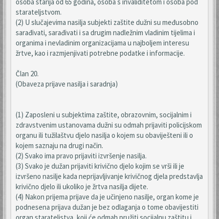
osoba starija od 65 godina, osoba s invaliditetom i osoba pod
starateljstvom.
(2) U slučajevima nasilja subjekti zaštite dužni su međusobno
sarađivati, sarađivati i sa drugim nadležnim vladinim tijelima i
organima i nevladinim organizacijama u najboljem interesu
žrtve, kao i razmjenjivati potrebne podatke i informacije.
Član 20.
(Obaveza prijave nasilja i saradnja)
(1) Zaposleni u subjektima zaštite, obrazovnim, socijalnim i
zdravstvenim ustanovama dužni su odmah prijaviti policijskom
organu ili tužilaštvu djelo nasilja o kojem su obaviješteni ili o
kojem saznaju na drugi način.
(2) Svako ima pravo prijaviti izvršenje nasilja.
(3) Svako je dužan prijaviti krivično djelo kojim se vrši ili je
izvršeno nasilje kada neprijavljivanje krivičnog djela predstavlja
krivično djelo ili ukoliko je žrtva nasilja dijete.
(4) Nakon prijema prijave da je učinjeno nasilje, organ kome je
podnesena prijava dužan je bez odlaganja o tome obavijestiti
organ starateljstva, koji će odmah pružiti socijalnu zaštitu i