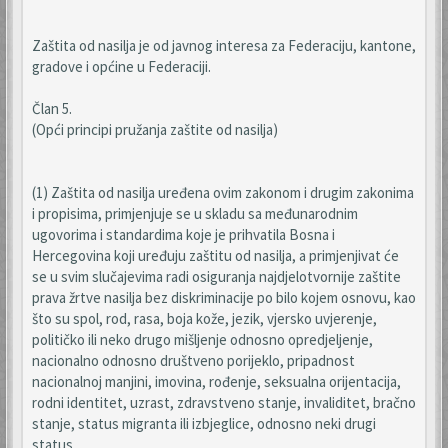
Zaštita od nasilja je od javnog interesa za Federaciju, kantone,
gradove i općine u Federaciji.
Član 5.
(Opći principi pružanja zaštite od nasilja)
(1) Zaštita od nasilja uređena ovim zakonom i drugim zakonima
i propisima, primjenjuje se u skladu sa međunarodnim
ugovorima i standardima koje je prihvatila Bosna i
Hercegovina koji uređuju zaštitu od nasilja, a primjenjivat će
se u svim slučajevima radi osiguranja najdjelotvornije zaštite
prava žrtve nasilja bez diskriminacije po bilo kojem osnovu, kao
što su spol, rod, rasa, boja kože, jezik, vjersko uvjerenje,
političko ili neko drugo mišljenje odnosno opredjeljenje,
nacionalno odnosno društveno porijeklo, pripadnost
nacionalnoj manjini, imovina, rođenje, seksualna orijentacija,
rodni identitet, uzrast, zdravstveno stanje, invaliditet, bračno
stanje, status migranta ili izbjeglice, odnosno neki drugi
status.