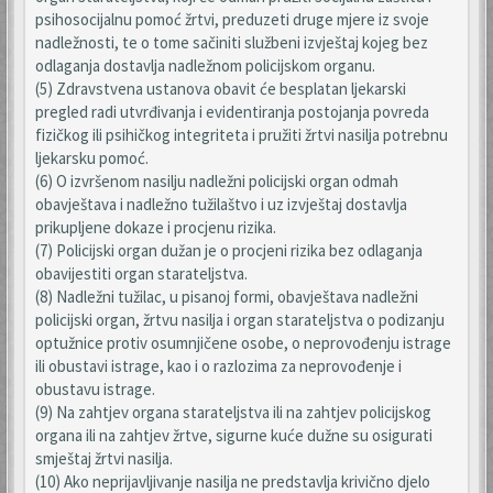
psihosocijalnu pomoć žrtvi, preduzeti druge mjere iz svoje
nadležnosti, te o tome sačiniti službeni izvještaj kojeg bez
odlaganja dostavlja nadležnom policijskom organu.
(5) Zdravstvena ustanova obavit će besplatan ljekarski
pregled radi utvrđivanja i evidentiranja postojanja povreda
fizičkog ili psihičkog integriteta i pružiti žrtvi nasilja potrebnu
ljekarsku pomoć.
(6) O izvršenom nasilju nadležni policijski organ odmah
obavještava i nadležno tužilaštvo i uz izvještaj dostavlja
prikupljene dokaze i procjenu rizika.
(7) Policijski organ dužan je o procjeni rizika bez odlaganja
obavijestiti organ starateljstva.
(8) Nadležni tužilac, u pisanoj formi, obavještava nadležni
policijski organ, žrtvu nasilja i organ starateljstva o podizanju
optužnice protiv osumnjičene osobe, o neprovođenju istrage
ili obustavi istrage, kao i o razlozima za neprovođenje i
obustavu istrage.
(9) Na zahtjev organa starateljstva ili na zahtjev policijskog
organa ili na zahtjev žrtve, sigurne kuće dužne su osigurati
smještaj žrtvi nasilja.
(10) Ako neprijavljivanje nasilja ne predstavlja krivično djelo