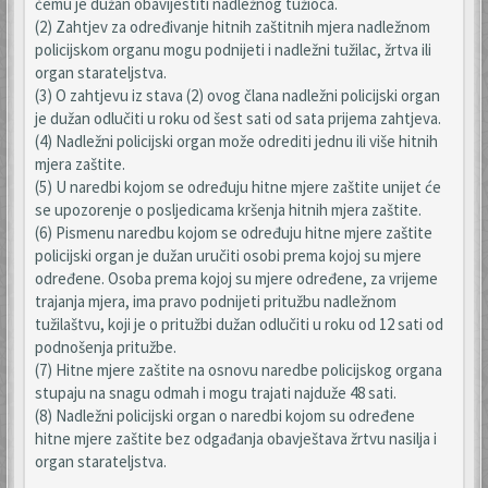
čemu je dužan obavijestiti nadležnog tužioca.
(2) Zahtjev za određivanje hitnih zaštitnih mjera nadležnom
policijskom organu mogu podnijeti i nadležni tužilac, žrtva ili
organ starateljstva.
(3) O zahtjevu iz stava (2) ovog člana nadležni policijski organ
je dužan odlučiti u roku od šest sati od sata prijema zahtjeva.
(4) Nadležni policijski organ može odrediti jednu ili više hitnih
mjera zaštite.
(5) U naredbi kojom se određuju hitne mjere zaštite unijet će
se upozorenje o posljedicama kršenja hitnih mjera zaštite.
(6) Pismenu naredbu kojom se određuju hitne mjere zaštite
policijski organ je dužan uručiti osobi prema kojoj su mjere
određene. Osoba prema kojoj su mjere određene, za vrijeme
trajanja mjera, ima pravo podnijeti pritužbu nadležnom
tužilaštvu, koji je o pritužbi dužan odlučiti u roku od 12 sati od
podnošenja pritužbe.
(7) Hitne mjere zaštite na osnovu naredbe policijskog organa
stupaju na snagu odmah i mogu trajati najduže 48 sati.
(8) Nadležni policijski organ o naredbi kojom su određene
hitne mjere zaštite bez odgađanja obavještava žrtvu nasilja i
organ starateljstva.