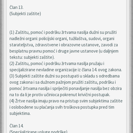
Član 13.
(Subjekti zaštite)
(1) Zaštitu, pomoć i podršku žrtvama nasilja dužni su pružiti
nadležni organi: policijski organi, tužilaštva, sudovi, organi
starateljstva, zdravstvene i obrazovne ustanove, zavodi za
besplatnu pravnu pomoć i druge javne ustanove (u daljnjem
tekstu: subjekti zaštite).
(2) Zaštitu, pomoć i podršku žrtvama nasilja pružaju i
specijalizirane nevladine organizacije iz člana 14. ovog zakona.
(3) Subjekti zaštite dužni su postupati u skladu s odredbama
ovog zakona i sa dužnom pažnjom pružiti zaštitu, podršku i
pomoć žrtvama nasilja i spriječiti ponavljanje nasilja bez obzira
na to da li je protiv učinioca pokrenut krivični postupak.
(4) Žrtve nasilja imaju pravo na pristup svim subjektima zaštite
i oslobođene su plaćanja svih troškova postupka pred tim
subjektima.
Član 14.
(Specijalizirane usluge podrške)