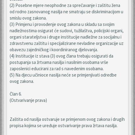
(2) Posebne mjere neophodne za sprečavanje i zaštitu žena
od rodno zasnovanog nasilja ne smatraju se diskriminacijom u
smislu ovog zakona.
(3) Primjenu i provođenje ovog zakona u skladu sa svojim
nadležnostima osigurat će sudovi, tužilaštva, policijski organi,
organi starateljstva i druge institucije nadležne za socijalnu i
zdravstvenu zaštitu i specijalizirane nevladine organizacije uz
obavezu zajedničkog i koordiniranog djelovanja.
(4) Institucije iz stava (3) ovog člana trebaju osigurati da
postupanja sa žrtvama nasilja i nasilnim osobama vrše
zaposlenici educirani za rad s navedenim osobama.
(5) Na djecu učinioce nasilja neće se primjenjivati odredbe
ovog zakona.
Član 6.
(Ostvarivanje prava)
Zaštita od nasilja ostvaruje se primjenom ovog zakona i drugih
propisa kojima se uređuje ostvarivanje prava žrtava nasilja.