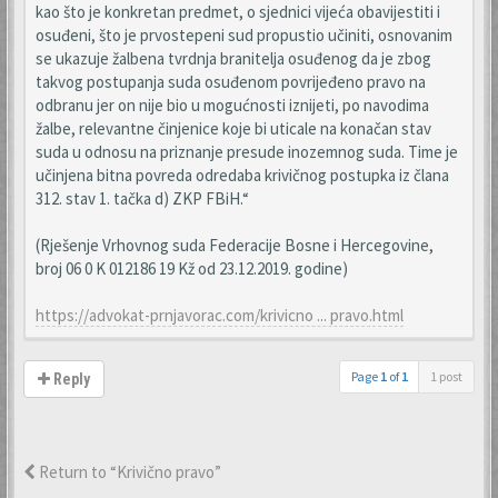
kao što je konkretan predmet, o sjednici vijeća obavijestiti i
osuđeni, što je prvostepeni sud propustio učiniti, osnovanim
se ukazuje žalbena tvrdnja branitelja osuđenog da je zbog
takvog postupanja suda osuđenom povrijeđeno pravo na
odbranu jer on nije bio u mogućnosti iznijeti, po navodima
žalbe, relevantne činjenice koje bi uticale na konačan stav
suda u odnosu na priznanje presude inozemnog suda. Time je
učinjena bitna povreda odredaba krivičnog postupka iz člana
312. stav 1. tačka d) ZKP FBiH.“
(Rješenje Vrhovnog suda Federacije Bosne i Hercegovine,
broj 06 0 K 012186 19 Kž od 23.12.2019. godine)
https://advokat-prnjavorac.com/krivicno ... pravo.html
Page
1
of
1
1 post
Reply
Return to “Krivično pravo”