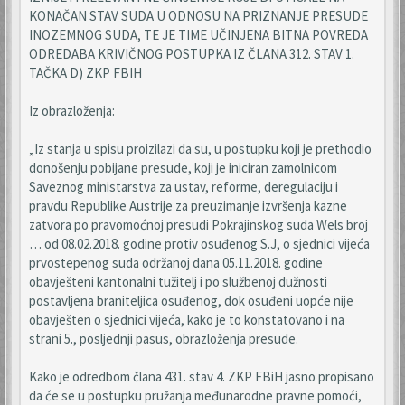
KONAČAN STAV SUDA U ODNOSU NA PRIZNANJE PRESUDE
INOZEMNOG SUDA, TE JE TIME UČINJENA BITNA POVREDA
ODREDABA KRIVIČNOG POSTUPKA IZ ČLANA 312. STAV 1.
TAČKA D) ZKP FBIH
Iz obrazloženja:
„Iz stanja u spisu proizilazi da su, u postupku koji je prethodio
donošenju pobijane presude, koji je iniciran zamolnicom
Saveznog ministarstva za ustav, reforme, deregulaciju i
pravdu Republike Austrije za preuzimanje izvršenja kazne
zatvora po pravomoćnoj presudi Pokrajinskog suda Wels broj
… od 08.02.2018. godine protiv osuđenog S.J, o sjednici vijeća
prvostepenog suda održanoj dana 05.11.2018. godine
obavješteni kantonalni tužitelj i po službenoj dužnosti
postavljena braniteljica osuđenog, dok osuđeni uopće nije
obavješten o sjednici vijeća, kako je to konstatovano i na
strani 5., posljednji pasus, obrazloženja presude.
Kako je odredbom člana 431. stav 4. ZKP FBiH jasno propisano
da će se u postupku pružanja međunarodne pravne pomoći,