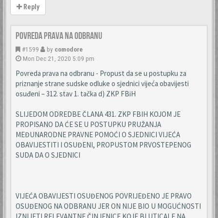
Reply
Povreda prava na odbranu
#1599
by
comodore
Mon Dec 21, 2020 5:09 pm
Povreda prava na odbranu - Propust da se u postupku za
priznanje strane sudske odluke o sjednici vijeća obavijesti
osuđeni – 312. stav 1. tačka d) ZKP FBiH
SLIJEDOM ODREDBE ČLANA 431. ZKP FBIH KOJOM JE
PROPISANO DA ĆE SE U POSTUPKU PRUŽANJA
MEĐUNARODNE PRAVNE POMOĆI O SJEDNICI VIJEĆA
OBAVIJESTITI I OSUĐENI, PROPUSTOM PRVOSTEPENOG
SUDA DA O SJEDNICI
VIJEĆA OBAVIJESTI OSUĐENOG POVRIJEĐENO JE PRAVO
OSUĐENOG NA ODBRANU JER ON NIJE BIO U MOGUĆNOSTI
IZNIJETI RELEVANTNE ČINJENICE KOJE BI UTICALE NA