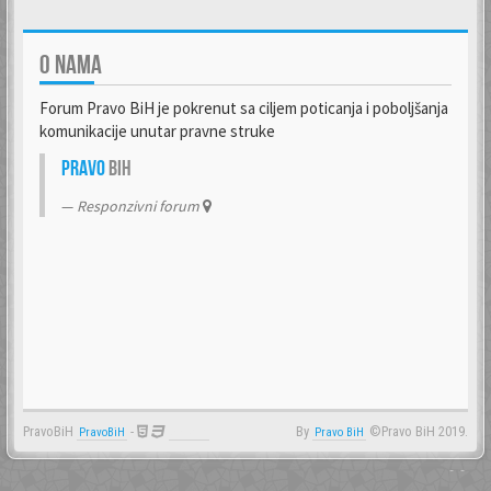
O NAMA
Forum Pravo BiH je pokrenut sa ciljem poticanja i poboljšanja
komunikacije unutar pravne struke
Pravo
BiH
Responzivni forum
PravoBiH
-
By
©Pravo BiH 2019.
PravoBiH
Anwalt
Pravo BiH
- -