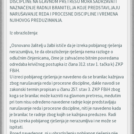
DISCIPLINE NA GLAVNOM PRETRESU MORA SADRŽAVATI
NAZNAČENJE RADNJI BRANITELJA KOJE PREDSTAVLJAJU
NARUŠAVANJE REDA I PROCESNE DISCIPLINE I VREMENA
NJIHOVOG PREDUZIMANJA.
Iz obrazloženja:
„Osnovano žalitelj u žalbi ističe da je izreka pobijanog rješenja
nerazumljiva, te da obrazloženje rješenja nema razloge o
odlučnim činjenicama, čime je zahvaćeno bitnim povredama
odredaba krivičnog postupka iz člana 312. stav 1. tačka k) ZKP
FBiH.
U izreci pobijanog rješenja je navedeno da se branilac kažnjava
zbog narušavanja reda i procesne discipline, dakle navodi se
zakonski termin propisan u članu 257. stav 3. ZKP FBiH zbog
koga se branilac može kazniti na glavnom pretresu, međutim
pri tom nisu određeno navedene radnje koje predstavljaju
narušavanje reda i procesne discipline, niti je navedeno kada
je branilac te radnje zbog kojih se kažnjava preduzeo. Radi
toga izreka pobijanog rješenja je nerazumljiva i ne može se
ispitati.
Pored navedenog, ni u obrazloženju pobijanog rješenja nije