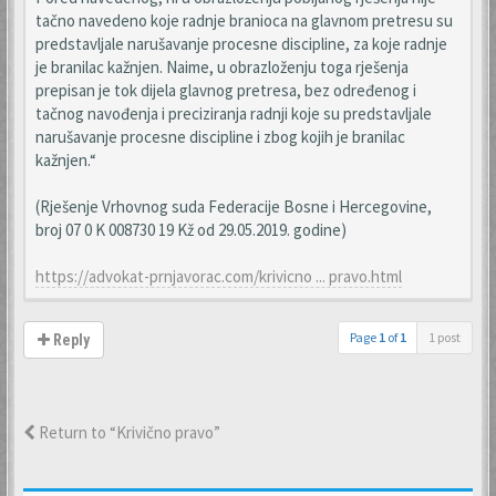
tačno navedeno koje radnje branioca na glavnom pretresu su
predstavljale narušavanje procesne discipline, za koje radnje
je branilac kažnjen. Naime, u obrazloženju toga rješenja
prepisan je tok dijela glavnog pretresa, bez određenog i
tačnog navođenja i preciziranja radnji koje su predstavljale
narušavanje procesne discipline i zbog kojih je branilac
kažnjen.“
(Rješenje Vrhovnog suda Federacije Bosne i Hercegovine,
broj 07 0 K 008730 19 Kž od 29.05.2019. godine)
https://advokat-prnjavorac.com/krivicno ... pravo.html
Page
1
of
1
1 post
Reply
Return to “Krivično pravo”