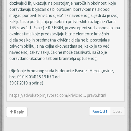
dozivajući ih, ukazuju na postojanje naročitih okolnosti koje
opravdavaju bojazan da bi optuženi boravkom na slobodi
mogao ponoviti krivično djelo“. Iz navedenog slijedi da je svoj
zaključak o postojanju posebnih pritvorskih razloga iz člana
146. stav 1. tačka c) ZKP FBiH, prvostepeni sud zasnovao i na
okolnostima koje predstavljaju bitne elemente krivičnih
djela bez kojih predmetna krivična djela ne bi postojala u
takvom obliku, a na kojim okolnostima se, kako je to već
navedeno, takav zaključak ne može zasnivati, na što je
opravdano ukazano žalbom branitelja optuženog.
(Rješenje Vrhovnog suda Federacije Bosne i Hercegovine,
broj 09 0 K 034115 19 Kž 2 od
30.07.2019. godine)
https://advokat-prnjavorac.com/krivicno ... pravo.html
Page
1
of
1
1 post
Reply