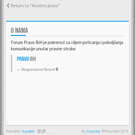
Return to “Krivično pravo”
O NAMA
Forum Pravo BiH je pokrenut sa ciljem poticanja i poboljšanja
komunikacije unutar pravne struke
Pravo
BiH
Responzivni forum
PravoBiH
-
By
©Pravo BiH 2019.
PravoBiH
Anwalt
Pravo BiH