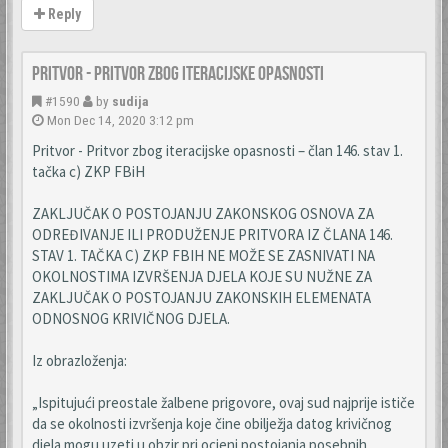
Reply
Pritvor - Pritvor zbog iteracijske opasnosti
#1590
by
sudija
Mon Dec 14, 2020 3:12 pm
Pritvor - Pritvor zbog iteracijske opasnosti – član 146. stav 1.
tačka c) ZKP FBiH
ZAKLJUČAK O POSTOJANJU ZAKONSKOG OSNOVA ZA
ODREĐIVANJE ILI PRODUŽENJE PRITVORA IZ ČLANA 146.
STAV 1. TAČKA C) ZKP FBIH NE MOŽE SE ZASNIVATI NA
OKOLNOSTIMA IZVRŠENJA DJELA KOJE SU NUŽNE ZA
ZAKLJUČAK O POSTOJANJU ZAKONSKIH ELEMENATA
ODNOSNOG KRIVIČNOG DJELA.
Iz obrazloženja:
„Ispitujući preostale žalbene prigovore, ovaj sud najprije ističe
da se okolnosti izvršenja koje čine obilježja datog krivičnog
djela mogu uzeti u obzir pri ocjeni postojanja posebnih