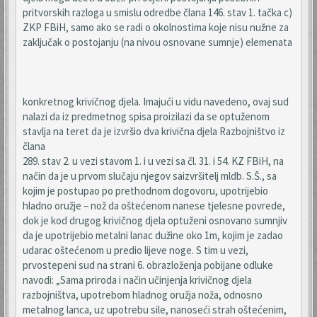
pritvorskih razloga u smislu odredbe člana 146. stav 1. tačka c)
ZKP FBiH, samo ako se radi o okolnostima koje nisu nužne za
zaključak o postojanju (na nivou osnovane sumnje) elemenata
konkretnog krivičnog djela. Imajući u vidu navedeno, ovaj sud
nalazi da iz predmetnog spisa proizilazi da se optuženom
stavlja na teret da je izvršio dva krivična djela Razbojništvo iz
člana
289. stav 2. u vezi stavom 1. i u vezi sa čl. 31. i 54. KZ FBiH, na
način da je u prvom slučaju njegov saizvršitelj mldb. S.Š., sa
kojim je postupao po prethodnom dogovoru, upotrijebio
hladno oružje – nož da oštećenom nanese tjelesne povrede,
dok je kod drugog krivičnog djela optuženi osnovano sumnjiv
da je upotrijebio metalni lanac dužine oko 1m, kojim je zadao
udarac oštećenom u predio lijeve noge. S tim u vezi,
prvostepeni sud na strani 6. obrazloženja pobijane odluke
navodi: „Sama priroda i način učinjenja krivičnog djela
razbojništva, upotrebom hladnog oružja noža, odnosno
metalnog lanca, uz upotrebu sile, nanoseći strah oštećenim,