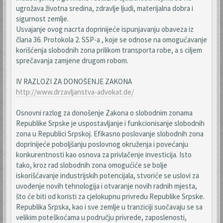
ugrožava životna sredina, zdravlje ljudi, materijalna dobra i
sigurnost zemlje.
Usvajanje ovog nacrta doprinijeće ispunjavanju obaveza iz
člana 36. Protokola 2. SSP-a , koje se odnose na omogućavanje
korišćenja slobodnih zona prilikom transporta robe, a s ciljem
sprečavanja zamjene drugom robom.
IV RAZLOZI ZA DONOŠENJE ZAKONA
http://www.drzavljanstva-advokat.de/
Osnovni razlog za donošenje Zakona o slobodnim zonama
Republike Srpske je uspostavljanje i funkcionisanje slobodnih
zona u Republici Srpskoj. Efikasno poslovanje slobodnih zona
doprinijeće poboljšanju poslovnog okruženja i povećanju
konkurentnosti kao osnova za privlačenje investicija. Isto
tako, kroz rad slobodnih zona omogućiće se bolje
iskorišćavanje industrijskih potencijala, stvoriće se uslovi za
uvođenje novih tehnologija i otvaranje novih radnih mjesta,
što će biti od koristi za cjelokupnu privredu Republike Srpske.
Republika Srpska, kao i sve zemlje u tranziciji suočavaju se sa
velikim poteškoćama u području privrede, zaposlenosti,