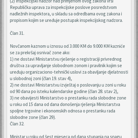
(2) Inspekcijski nadzor nad primjenom ovog zakona vrši
Republička uprava za inspekcijske poslove posredstvom
nadležnih inspektora, u skladu sa odredbama ovog zakona i
propisom kojim se uređuje postupak inspekcijskog nadzora.
Član 31.
Novčanom kaznom u iznosu od 3.000 KM do 9.000 KM kazniće
se za prekršaj osnivač zone ako:
1) ne dostavi Ministarstvu rješenje o registraciji privrednog
društva za upravljanje slobodnom zonom i pravilnik kojim se
uređuju organizaciono-tehnički uslovi za obavljanje djelatnosti
u slobodnoj zoni (član 19. stav 4),
2) ne dostavi Ministarstvu izvještaj o poslovanju u zoni u roku
od 90 dana po isteku kalendarske godine (član 28. stav 2),
3) ne obavijesti Ministarstvo o prestanku rada slobodne zone
u roku od 15 dana od dana donošenja rješenja Ministarstva
spoljne trgovine i ekonomskih odnosa o prestanku rada
slobodne zone (član 29).
Član 32.
Ministar u roku od šest mjeseca od dana stupanja na snagu