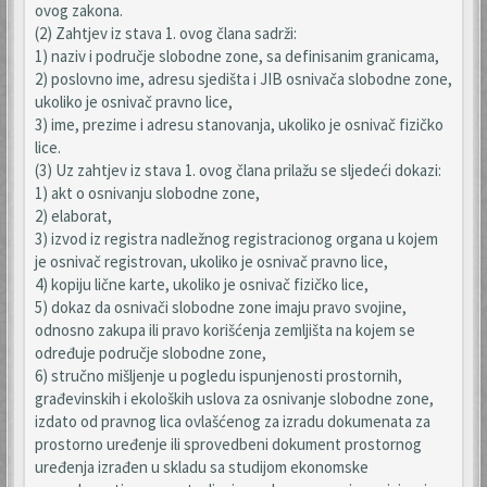
ovog zakona.
(2) Zahtjev iz stava 1. ovog člana sadrži:
1) naziv i područje slobodne zone, sa definisanim granicama,
2) poslovno ime, adresu sjedišta i JIB osnivača slobodne zone,
ukoliko je osnivač pravno lice,
3) ime, prezime i adresu stanovanja, ukoliko je osnivač fizičko
lice.
(3) Uz zahtjev iz stava 1. ovog člana prilažu se sljedeći dokazi:
1) akt o osnivanju slobodne zone,
2) elaborat,
3) izvod iz registra nadležnog registracionog organa u kojem
je osnivač registrovan, ukoliko je osnivač pravno lice,
4) kopiju lične karte, ukoliko je osnivač fizičko lice,
5) dokaz da osnivači slobodne zone imaju pravo svojine,
odnosno zakupa ili pravo korišćenja zemljišta na kojem se
određuje područje slobodne zone,
6) stručno mišljenje u pogledu ispunjenosti prostornih,
građevinskih i ekoloških uslova za osnivanje slobodne zone,
izdato od pravnog lica ovlašćenog za izradu dokumenata za
prostorno uređenje ili sprovedbeni dokument prostornog
uređenja izrađen u skladu sa studijom ekonomske