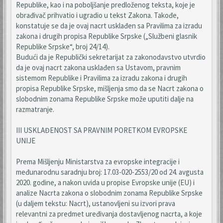
Republike, kao i na poboljšanje predloženog teksta, koje je
obrađivač prihvatio i ugradio u tekst Zakona. Takođe,
konstatuje se da je ovaj nacrt usklađen sa Pravilima za izradu
zakona i drugih propisa Republike Srpske („Službeni glasnik
Republike Srpske“, broj 24/14).
Budući da je Republički sekretarijat za zakonodavstvo utvrdio
da je ovaj nacrt zakona usklađen sa Ustavom, pravnim
sistemom Republike i Pravilima za izradu zakona i drugih
propisa Republike Srpske, mišljenja smo da se Nacrt zakona o
slobodnim zonama Republike Srpske može uputiti dalje na
razmatranje.
III USKLAĐENOST SA PRAVNIM PORETKOM EVROPSKE
UNIJE
Prema Mišljenju Ministarstva za evropske integracije i
međunarodnu saradnju broj: 17.03-020-2553/20 od 24. avgusta
2020. godine, a nakon uvida u propise Evropske unije (EU) i
analize Nacrta zakona o slobodnim zonama Republike Srpske
(u daljem tekstu: Nacrt), ustanovljeni su izvori prava
relevantni za predmet uređivanja dostavljenog nacrta, a koje