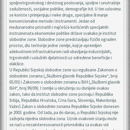
spoljnotrgovinskog i deviznog poslovanja, spoljne i unutrašnje
zaduženosti, socijalne politike, demografije itd. U tim uslovima
se koriste i primjenjuju i neke druge, specijalne ili manje
konvencionalne metode i instrumenti. Jedan od
međunarodno priznatih i najčešće korišćenih specijalnih
instrumenata ekonomske politike države svakako je institut
slobodne zone. Slobodne zone predstavljaju fizički ograđen
prostor, dio teritorije jedne zemlje, koji je opremljen
adekvatnom infrastrukturom radi obavljanja industrijskih,
trgovinskih i uslužnih djelatnosti uz određene beneficije i
olakšice.
U Republici Srpskoj slobodne zone su regulisane Zakonom o
slobodnim zonama („Službeni glasnik Republike Srpske“, broj
65/03) i Zakonom o slobodnim zonama u BiH („Službeni glasnik
BiH“, broj 99/09). I zemlje u okruženju su donijele ovakav
zakon, tako da institut slobodne zone poznaju i Republika
Srbija, Republika Hrvatska, Crna Gora, Slovenija, Makedonija.
Važeći Zakon o slobodnim zonama Republike Srpske donesen
je 2003. godine. Od tada, pa do danas, u Republici Srpskoj nije
zaživjela nijedna slobodna zona. Uzrok ovakvom stanju može
se naći u nezainteresovanosti privrednika za ovakav vid