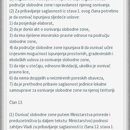
područje slobodne zone i opravdanost njenog osnivanja.
(2) Za pribavljanje saglasnosti iz stava 1. ovog člana potrebno
je da osnivač ispunjava sljedeće uslove:
1) da posjeduje elaborat,
2) da je donio akt o osnivanju slobodne zone,
3) da ima riješene imovinsko-pravne odnose na području
slobodne zone,
4) da područje slobodne zone ispunjava ili da osnivač učini
izvjesnim mogućnost ispunjenja prostornih, građevinskih i
ekoloških uslova za osnivanje slobodne zone,
5) da nije u stečaju, odnosno likvidaciji, ukoliko je osnivač
pravno lice,
6) da nema dospjelih a neizmirenih poreskih obaveza,
7) da je prethodno pribavio saglasnost jedinice lokalne
samouprave za osnivanje slobodne zone na njenoj teritoriji.
Član 13.
(1) Osnivač slobodne zone putem Ministarstva privrede i
preduzetništva (u daljem tekstu: Ministarstvo) podnosi
zahtjev Vladi za pribavljanje saglasnosti iz člana 12. stava 1.