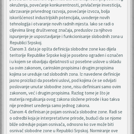
okruženja, povećanje konkurentnosti, privlačenje investicija,
ubrzavanje privrednog razvoja, povećanje izvoza, bolja
iskorišćenost industrijskih potencijala, uvođenje novih
tehnologija i otvaranje novih radnih mjesta. Iako se radi o
ciljevima šireg društvenog značaja, preduslov za njihovo
ispunjenje je uspostavljanje i funkcionisanje slobodnih zona u
Republici Srpskoj.
Članom 3. data je opšta definicija slobodne zone kao dijela
teritorije Republike Srpske koji je posebno ograđen i označen
i u kojem se obavljaju djelatnosti uz posebne uslove u skladu
sa ovim zakonom, carinskim propisima i drugim propisima
kojima se uređuje rad slobodnih zona. Iz navedene definicije
jasno proizilazi da posebni uslovi, pod kojima će se odvijati
poslovanje unutar slobodne zone, nisu definisani samo ovim
zakonom, već i drugim propisima. Razlog tome je što je
materija regulisanja ovog zakona složene prirode i kao takva
nije predmet uređenja samo jednog zakona.
Članom 4. definisan je pojam osnivača slobodne zone. Radi se
o odredbi koja je interpretativne prirode, budući da se njome
bliže određuje pojam osnivača, odnosno ko sve može biti
osnivač slobodne zone u Republici Srpskoj. Normiranje ove