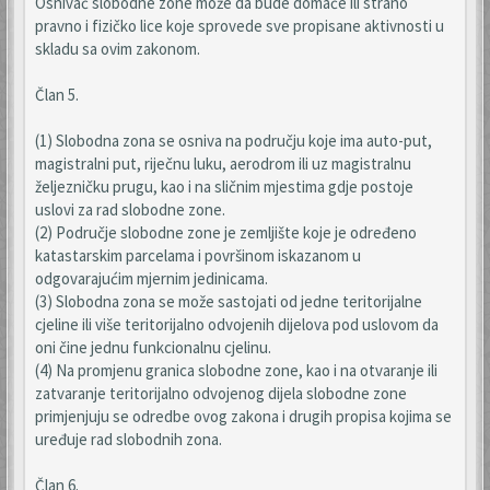
Osnivač slobodne zone može da bude domaće ili strano
pravno i fizičko lice koje sprovede sve propisane aktivnosti u
skladu sa ovim zakonom.
Član 5.
(1) Slobodna zona se osniva na području koje ima auto-put,
magistralni put, riječnu luku, aerodrom ili uz magistralnu
željezničku prugu, kao i na sličnim mjestima gdje postoje
uslovi za rad slobodne zone.
(2) Područje slobodne zone je zemljište koje je određeno
katastarskim parcelama i površinom iskazanom u
odgovarajućim mjernim jedinicama.
(3) Slobodna zona se može sastojati od jedne teritorijalne
cjeline ili više teritorijalno odvojenih dijelova pod uslovom da
oni čine jednu funkcionalnu cjelinu.
(4) Na promjenu granica slobodne zone, kao i na otvaranje ili
zatvaranje teritorijalno odvojenog dijela slobodne zone
primjenjuju se odredbe ovog zakona i drugih propisa kojima se
uređuje rad slobodnih zona.
Član 6.