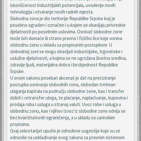
iskorišćenost industrijskih potencijala, uvođenje novih
tehnologija i otvaranje novih radnih mjesta.
Slobodna zona je dio teritorije Republike Srpske koji je
posebno ograđen i označen i u kojem se obavljaju privredne
djelatnosti po posebnim uslovima. Osnivač slobodne zone
može biti domaće ili strano pravno i fizičko lice koje osniva
slobodnu zonu u skladu sa propisanim postupkom. U
slobodnoj zoni se mogu obavljati industrijske, trgovinske i
uslužne djelatnosti, a kojima se ne ugrožava životna sredina,
zdravlje ljudi, materijalna dobra i bezbjednost Republike
Srpske.
U ovom zakonu poseban akcenat je dat na preciziranje
postupka osnivanja slobodnih zona, slobodan tretman
ulaganja kapitala na području slobodne zone, kao i transfer
dobiti i retransfer uloga, te plaćanje, naplaćivanje, kupovina i
prodaja roba i usluga u stranoj valuti. Uvoz robe i usluga u
slobodnu zonu, kao i njihov izvoz iz slobodne zone odvija se
bez kvantitativnih ograničenja, a u skladu sa carinskim
propisima.
Ovaj sekretarijat uputio je određene sugestije koje su se
odnosile na usklađivanje ovog zakona sa pravnim sistemom