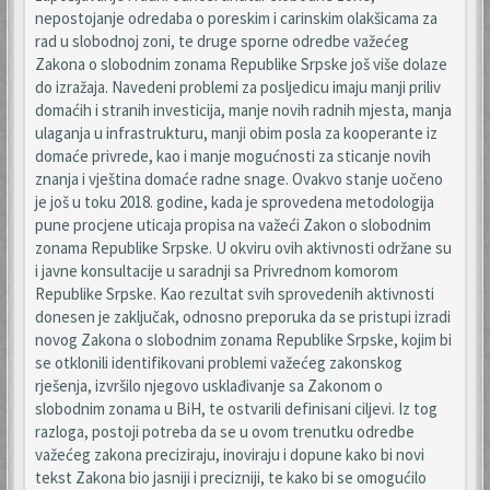
nepostojanje odredaba o poreskim i carinskim olakšicama za
rad u slobodnoj zoni, te druge sporne odredbe važećeg
Zakona o slobodnim zonama Republike Srpske još više dolaze
do izražaja. Navedeni problemi za posljedicu imaju manji priliv
domaćih i stranih investicija, manje novih radnih mjesta, manja
ulaganja u infrastrukturu, manji obim posla za kooperante iz
domaće privrede, kao i manje mogućnosti za sticanje novih
znanja i vještina domaće radne snage. Ovakvo stanje uočeno
je još u toku 2018. godine, kada je sprovedena metodologija
pune procjene uticaja propisa na važeći Zakon o slobodnim
zonama Republike Srpske. U okviru ovih aktivnosti održane su
i javne konsultacije u saradnji sa Privrednom komorom
Republike Srpske. Kao rezultat svih sprovedenih aktivnosti
donesen je zaključak, odnosno preporuka da se pristupi izradi
novog Zakona o slobodnim zonama Republike Srpske, kojim bi
se otklonili identifikovani problemi važećeg zakonskog
rješenja, izvršilo njegovo usklađivanje sa Zakonom o
slobodnim zonama u BiH, te ostvarili definisani ciljevi. Iz tog
razloga, postoji potreba da se u ovom trenutku odredbe
važećeg zakona preciziraju, inoviraju i dopune kako bi novi
tekst Zakona bio jasniji i precizniji, te kako bi se omogućilo