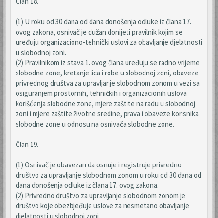
Član 18.
(1) U roku od 30 dana od dana donošenja odluke iz člana 17.
ovog zakona, osnivač je dužan donijeti pravilnik kojim se
uređuju organizaciono-tehnički uslovi za obavljanje djelatnosti
u slobodnoj zoni.
(2) Pravilnikom iz stava 1. ovog člana uređuju se radno vrijeme
slobodne zone, kretanje lica i robe u slobodnoj zoni, obaveze
privrednog društva za upravljanje slobodnom zonom u vezi sa
osiguranjem prostornih, tehničkih i organizacionih uslova
korišćenja slobodne zone, mjere zaštite na radu u slobodnoj
zoni i mjere zaštite životne sredine, prava i obaveze korisnika
slobodne zone u odnosu na osnivača slobodne zone.
Član 19.
(1) Osnivač je obavezan da osnuje i registruje privredno
društvo za upravljanje slobodnom zonom u roku od 30 dana od
dana donošenja odluke iz člana 17. ovog zakona.
(2) Privredno društvo za upravljanje slobodnom zonom je
društvo koje obezbjeđuje uslove za nesmetano obavljanje
djelatnosti u slobodnoj zoni.