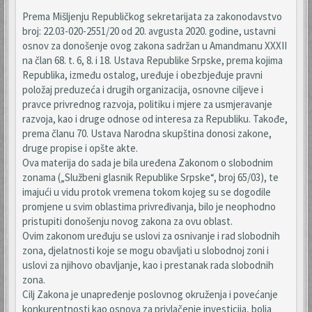
Prema Mišljenju Republičkog sekretarijata za zakonodavstvo
broj: 22.03-020-2551/20 od 20. avgusta 2020. godine, ustavni
osnov za donošenje ovog zakona sadržan u Amandmanu XXXII
na član 68. t. 6, 8. i 18. Ustava Republike Srpske, prema kojima
Republika, između ostalog, uređuje i obezbjeđuje pravni
položaj preduzeća i drugih organizacija, osnovne ciljeve i
pravce privrednog razvoja, politiku i mjere za usmjeravanje
razvoja, kao i druge odnose od interesa za Republiku. Takođe,
prema članu 70. Ustava Narodna skupština donosi zakone,
druge propise i opšte akte.
Ova materija do sada je bila uređena Zakonom o slobodnim
zonama („Službeni glasnik Republike Srpske“, broj 65/03), te
imajući u vidu protok vremena tokom kojeg su se dogodile
promjene u svim oblastima privređivanja, bilo je neophodno
pristupiti donošenju novog zakona za ovu oblast.
Ovim zakonom uređuju se uslovi za osnivanje i rad slobodnih
zona, djelatnosti koje se mogu obavljati u slobodnoj zoni i
uslovi za njihovo obavljanje, kao i prestanak rada slobodnih
zona.
Cilj Zakona je unapređenje poslovnog okruženja i povećanje
konkurentnosti kao osnova za privlačenje investicija, bolja