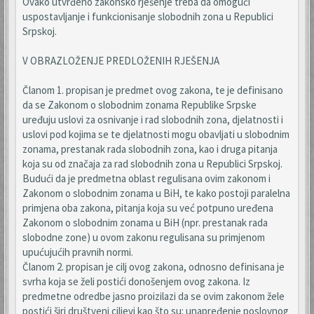
Ovako utvrđeno zakonsko rješenje treba da omogući
uspostavljanje i funkcionisanje slobodnih zona u Republici
Srpskoj.
V OBRAZLOŽENJE PREDLOŽENIH RJEŠENJA
Članom 1. propisan je predmet ovog zakona, te je definisano
da se Zakonom o slobodnim zonama Republike Srpske
uređuju uslovi za osnivanje i rad slobodnih zona, djelatnosti i
uslovi pod kojima se te djelatnosti mogu obavljati u slobodnim
zonama, prestanak rada slobodnih zona, kao i druga pitanja
koja su od značaja za rad slobodnih zona u Republici Srpskoj.
Budući da je predmetna oblast regulisana ovim zakonom i
Zakonom o slobodnim zonama u BiH, te kako postoji paralelna
primjena oba zakona, pitanja koja su već potpuno uređena
Zakonom o slobodnim zonama u BiH (npr. prestanak rada
slobodne zone) u ovom zakonu regulisana su primjenom
upućujućih pravnih normi.
Članom 2. propisan je cilj ovog zakona, odnosno definisana je
svrha koja se želi postići donošenjem ovog zakona. Iz
predmetne odredbe jasno proizilazi da se ovim zakonom žele
postići širi društveni ciljevi kao što su: unapređenje poslovnog