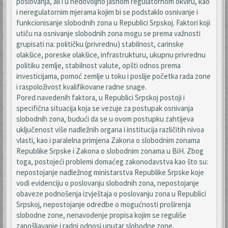
poslovanja, ali i u nedovoljno jasnom regulatornom okviru, kao
i neregulatornim mjerama kojim bi se podstaklo osnivanje i
funkcionisanje slobodnih zona u Republici Srpskoj. Faktori koji
utiču na osnivanje slobodnih zona mogu se prema važnosti
grupisati na: političku (privrednu) stabilnost, carinske
olakšice, poreske olakšice, infrastrukturu, ukupnu privrednu
politiku zemlje, stabilnost valute, opšti odnos prema
investicijama, pomoć zemlje u toku i poslije početka rada zone
i raspoloživost kvalifikovane radne snage.
Pored navedenih faktora, u Republici Srpskoj postoji i
specifična situacija koja se vezuje za postupak osnivanja
slobodnih zona, budući da se u ovom postupku zahtijeva
uključenost više nadležnih organa i institucija različitih nivoa
vlasti, kao i paralelna primjena Zakona o slobodnim zonama
Republike Srpske i Zakona o slobodnim zonama u BiH. Zbog
toga, postojeći problemi domaćeg zakonodavstva kao što su:
nepostojanje nadležnog ministarstva Republike Srpske koje
vodi evidenciju o poslovanju slobodnih zona, nepostojanje
obaveze podnošenja izvještaja o poslovanju zona u Republici
Srpskoj, nepostojanje odredbe o mogućnosti proširenja
slobodne zone, nenavođenje propisa kojim se reguliše
zapošljavanje i radni odnosi unutar slobodne zone,