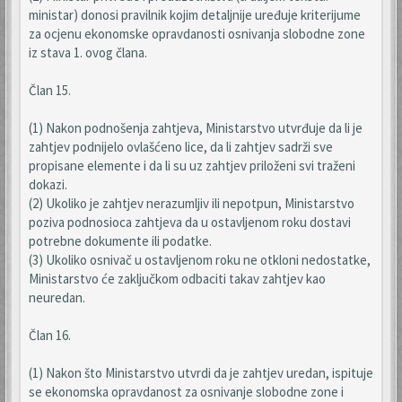
ministar) donosi pravilnik kojim detaljnije uređuje kriterijume
za ocjenu ekonomske opravdanosti osnivanja slobodne zone
iz stava 1. ovog člana.
Član 15.
(1) Nakon podnošenja zahtjeva, Ministarstvo utvrđuje da li je
zahtjev podnijelo ovlašćeno lice, da li zahtjev sadrži sve
propisane elemente i da li su uz zahtjev priloženi svi traženi
dokazi.
(2) Ukoliko je zahtjev nerazumljiv ili nepotpun, Ministarstvo
poziva podnosioca zahtjeva da u ostavljenom roku dostavi
potrebne dokumente ili podatke.
(3) Ukoliko osnivač u ostavljenom roku ne otkloni nedostatke,
Ministarstvo će zaključkom odbaciti takav zahtjev kao
neuredan.
Član 16.
(1) Nakon što Ministarstvo utvrdi da je zahtjev uredan, ispituje
se ekonomska opravdanost za osnivanje slobodne zone i