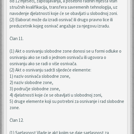
od 12 mjeseci, zapošljavanja, a posebno radnih mjesta viših
stručnih kvalifikacija, transfera savremenih tehnologija, uz
navođenje djelatnosti koje će se obavljati u slobodnoj zoni.
(2) Elaborat može da izradi osnivač ili drugo pravno lice ili
preduzetnik kojeg osnivač angažuje za njegovu izradu.
Član 11.
(1) Akt o osnivanju slobodne zone donosi se u formi odluke o
osnivanju ako se radi o jednom osnivaču ili ugovora o
osnivanju ako se radi o više osnivača.
(2) Akt o osnivanju sadrži sljedeće elemente:
1) naziv osnivača slobodne zone,
2) naziv slobodne zone,
3) područje slobodne zone,
4) djelatnosti koje će se obavljati u slobodnoj zoni,
5) druge elemente koji su potrebni za osnivanje i rad slobodne
zone.
Član 12.
(1) Saglasnost Vlade je akt kojim se daje saglasnost za