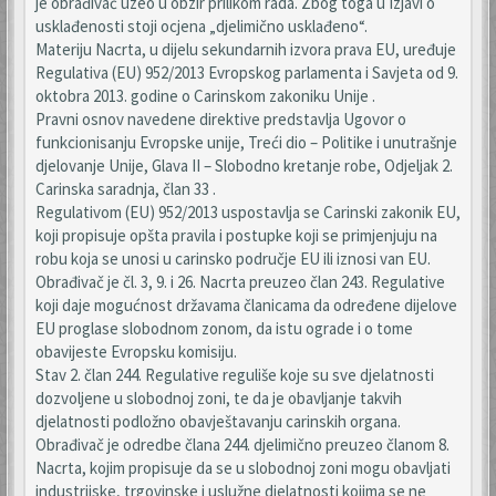
je obrađivač uzeo u obzir prilikom rada. Zbog toga u Izjavi o
usklađenosti stoji ocjena „djelimično usklađeno“.
Materiju Nacrta, u dijelu sekundarnih izvora prava EU, uređuje
Regulativa (EU) 952/2013 Evropskog parlamenta i Savjeta od 9.
oktobra 2013. godine o Carinskom zakoniku Unije .
Pravni osnov navedene direktive predstavlja Ugovor o
funkcionisanju Evropske unije, Treći dio – Politike i unutrašnje
djelovanje Unije, Glava II – Slobodno kretanje robe, Odjeljak 2.
Carinska saradnja, član 33 .
Regulativom (EU) 952/2013 uspostavlja se Carinski zakonik EU,
koji propisuje opšta pravila i postupke koji se primjenjuju na
robu koja se unosi u carinsko područje EU ili iznosi van EU.
Obrađivač je čl. 3, 9. i 26. Nacrta preuzeo član 243. Regulative
koji daje mogućnost državama članicama da određene dijelove
EU proglase slobodnom zonom, da istu ograde i o tome
obavijeste Evropsku komisiju.
Stav 2. član 244. Regulative reguliše koje su sve djelatnosti
dozvoljene u slobodnoj zoni, te da je obavljanje takvih
djelatnosti podložno obavještavanju carinskih organa.
Obrađivač je odredbe člana 244. djelimično preuzeo članom 8.
Nacrta, kojim propisuje da se u slobodnoj zoni mogu obavljati
industrijske, trgovinske i uslužne djelatnosti kojima se ne