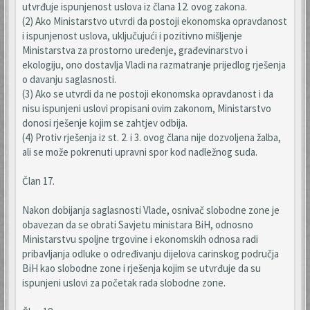
utvrđuje ispunjenost uslova iz člana 12. ovog zakona.
(2) Ako Ministarstvo utvrdi da postoji ekonomska opravdanost
i ispunjenost uslova, uključujući i pozitivno mišljenje
Ministarstva za prostorno uređenje, građevinarstvo i
ekologiju, ono dostavlja Vladi na razmatranje prijedlog rješenja
o davanju saglasnosti.
(3) Ako se utvrdi da ne postoji ekonomska opravdanost i da
nisu ispunjeni uslovi propisani ovim zakonom, Ministarstvo
donosi rješenje kojim se zahtjev odbija.
(4) Protiv rješenja iz st. 2. i 3. ovog člana nije dozvoljena žalba,
ali se može pokrenuti upravni spor kod nadležnog suda.
Član 17.
Nakon dobijanja saglasnosti Vlade, osnivač slobodne zone je
obavezan da se obrati Savjetu ministara BiH, odnosno
Ministarstvu spoljne trgovine i ekonomskih odnosa radi
pribavljanja odluke o određivanju dijelova carinskog područja
BiH kao slobodne zone i rješenja kojim se utvrđuje da su
ispunjeni uslovi za početak rada slobodne zone.