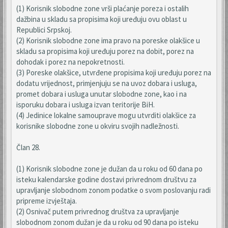
(1) Korisnik slobodne zone vrši plaćanje poreza i ostalih
dažbina u skladu sa propisima koji uređuju ovu oblast u
Republici Srpskoj.
(2) Korisnik slobodne zone ima pravo na poreske olakšice u
skladu sa propisima koji uređuju porez na dobit, porez na
dohodak i porez na nepokretnosti.
(3) Poreske olakšice, utvrđene propisima koji uređuju porez na
dodatu vrijednost, primjenjuju se na uvoz dobara i usluga,
promet dobara i usluga unutar slobodne zone, kao i na
isporuku dobara i usluga izvan teritorije BiH.
(4) Jedinice lokalne samouprave mogu utvrditi olakšice za
korisnike slobodne zone u okviru svojih nadležnosti.
Član 28.
(1) Korisnik slobodne zone je dužan da u roku od 60 dana po
isteku kalendarske godine dostavi privrednom društvu za
upravljanje slobodnom zonom podatke o svom poslovanju radi
pripreme izvještaja.
(2) Osnivač putem privrednog društva za upravljanje
slobodnom zonom dužan je da u roku od 90 dana po isteku