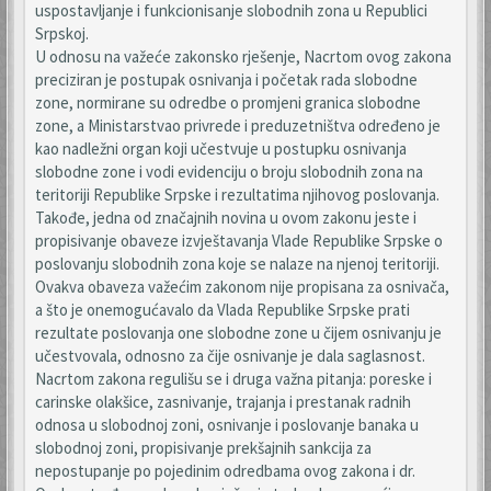
uspostavljanje i funkcionisanje slobodnih zona u Republici
Srpskoj.
U odnosu na važeće zakonsko rješenje, Nacrtom ovog zakona
preciziran je postupak osnivanja i početak rada slobodne
zone, normirane su odredbe o promjeni granica slobodne
zone, a Ministarstvao privrede i preduzetništva određeno je
kao nadležni organ koji učestvuje u postupku osnivanja
slobodne zone i vodi evidenciju o broju slobodnih zona na
teritoriji Republike Srpske i rezultatima njihovog poslovanja.
Takođe, jedna od značajnih novina u ovom zakonu jeste i
propisivanje obaveze izvještavanja Vlade Republike Srpske o
poslovanju slobodnih zona koje se nalaze na njenoj teritoriji.
Ovakva obaveza važećim zakonom nije propisana za osnivača,
a što je onemogućavalo da Vlada Republike Srpske prati
rezultate poslovanja one slobodne zone u čijem osnivanju je
učestvovala, odnosno za čije osnivanje je dala saglasnost.
Nacrtom zakona regulišu se i druga važna pitanja: poreske i
carinske olakšice, zasnivanje, trajanja i prestanak radnih
odnosa u slobodnoj zoni, osnivanje i poslovanje banaka u
slobodnoj zoni, propisivanje prekšajnih sankcija za
nepostupanje po pojedinim odredbama ovog zakona i dr.