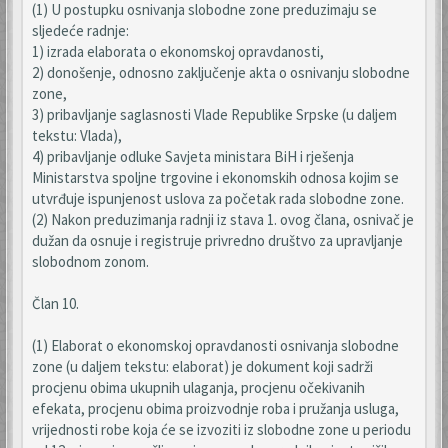
(1) U postupku osnivanja slobodne zone preduzimaju se
sljedeće radnje:
1) izrada elaborata o ekonomskoj opravdanosti,
2) donošenje, odnosno zaključenje akta o osnivanju slobodne
zone,
3) pribavljanje saglasnosti Vlade Republike Srpske (u daljem
tekstu: Vlada),
4) pribavljanje odluke Savjeta ministara BiH i rješenja
Ministarstva spoljne trgovine i ekonomskih odnosa kojim se
utvrđuje ispunjenost uslova za početak rada slobodne zone.
(2) Nakon preduzimanja radnji iz stava 1. ovog člana, osnivač je
dužan da osnuje i registruje privredno društvo za upravljanje
slobodnom zonom.
Član 10.
(1) Elaborat o ekonomskoj opravdanosti osnivanja slobodne
zone (u daljem tekstu: elaborat) je dokument koji sadrži
procjenu obima ukupnih ulaganja, procjenu očekivanih
efekata, procjenu obima proizvodnje roba i pružanja usluga,
vrijednosti robe koja će se izvoziti iz slobodne zone u periodu