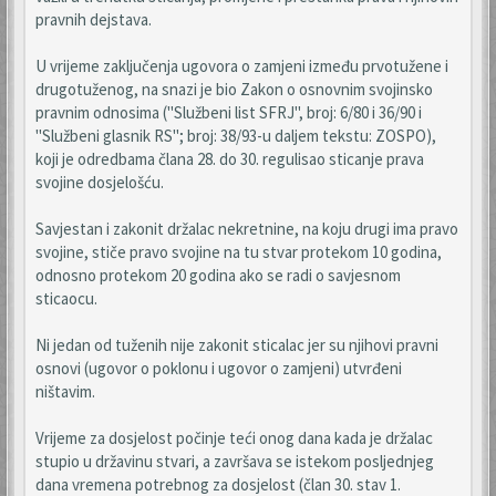
pravnih dejstava.
U vrijeme zaključenja ugovora o zamjeni između prvotužene i
drugotuženog, na snazi je bio Zakon o osnovnim svojinsko
pravnim odnosima ("Službeni list SFRJ", broj: 6/80 i 36/90 i
"Službeni glasnik RS"; broj: 38/93-u daljem tekstu: ZOSPO),
koji je odredbama člana 28. do 30. regulisao sticanje prava
svojine dosjelošću.
Savjestan i zakonit držalac nekretnine, na koju drugi ima pravo
svojine, stiče pravo svojine na tu stvar protekom 10 godina,
odnosno protekom 20 godina ako se radi o savjesnom
sticaocu.
Ni jedan od tuženih nije zakonit sticalac jer su njihovi pravni
osnovi (ugovor o poklonu i ugovor o zamjeni) utvrđeni
ništavim.
Vrijeme za dosjelost počinje teći onog dana kada je držalac
stupio u državinu stvari, a završava se istekom posljednjeg
dana vremena potrebnog za dosjelost (član 30. stav 1.