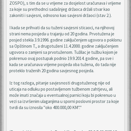
ZOSPO), s tim da se u vrijeme za dosjelost uračunava i vrijeme
za koje su prethodnci sadašnjeg držaoca držali stvar kao
zakoniti i savjesni, odnosno kao savjesni držaoci (stav 2.).
I kada se prihvati da su tuženi savjesni sticaoci, na njihovoj
strani nema posjeda u trajanju od 20 godina. Prvotužena je
posjed stekla 3.9.1996. godine zaključenjem ugovora o poklonu
sa Opštinom T., a drugotuženi 11.4.2000. godine zaključenjem
ugovora o zamjeni sa prvotuženom. Tužilac je tužbu kojom je
pokrenuo ovaj postupak podnio 19.9.2014. godine, pa sve i
kada se uračunava vrijeme posjeda oba tužena, do tada nije
proteklo traženih 20 godina savjesnog posjeda.
Iz tog razloga, pitanje savjesnosti drugotuženog nije od
uticaja na odluku po postavljenom tužbenom zahtjevu, ali
može imati značaja u eventualnoj parnici koju bi pokrenuo u
vezi sa izvršenim ulaganjima u sporni poslovni prostor za koje
tvrdi da su iznosila "oko 400.000,00 KM"."