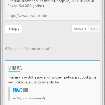
(Presuda Vrhovnog suda Republike Srpske, 95 0 P 034925 18
Rev od 26.9.2018. godine)
https://www.anwalt-bih.de
Page
1
of
1
1 post
Reply
Return to “Građansko pravo”
O NAMA
Forum Pravo BiH je pokrenut sa ciljem poticanja i poboljšanja
komunikacije unutar pravne struke
Pravo
BiH
Responzivni forum