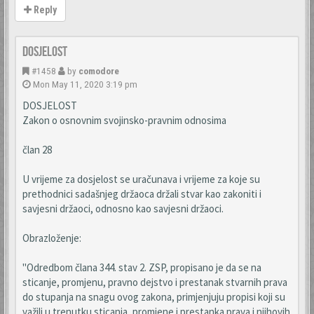
Reply
Dosjelost
#1458
by
comodore
Mon May 11, 2020 3:19 pm
DOSJELOST
Zakon o osnovnim svojinsko-pravnim odnosima
član 28
U vrijeme za dosjelost se uračunava i vrijeme za koje su
prethodnici sadašnjeg držaoca držali stvar kao zakoniti i
savjesni držaoci, odnosno kao savjesni držaoci.
Obrazloženje:
"Odredbom člana 344. stav 2. ZSP, propisano je da se na
sticanje, promjenu, pravno dejstvo i prestanak stvarnih prava
do stupanja na snagu ovog zakona, primjenjuju propisi koji su
važili u trenutku sticanja, promjene i prestanka prava i njihovih