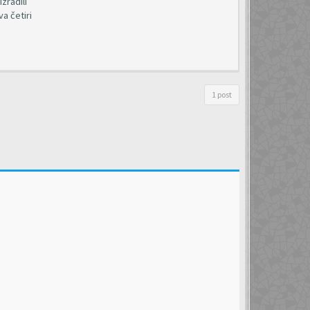
zradili
a četiri
1 post