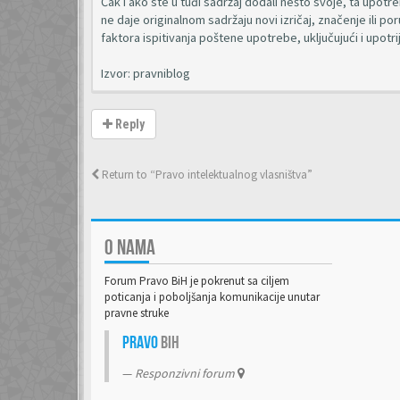
Čak i ako ste u tuđi sadržaj dodali nešto svoje, ta upotr
ne daje originalnom sadržaju novi izričaj, značenje ili po
faktora ispitivanja poštene upotrebe, uključujući i upotri
Izvor: pravniblog
Reply
Return to “Pravo intelektualnog vlasništva”
O NAMA
Forum Pravo BiH je pokrenut sa ciljem
poticanja i poboljšanja komunikacije unutar
pravne struke
Pravo
BiH
Responzivni forum