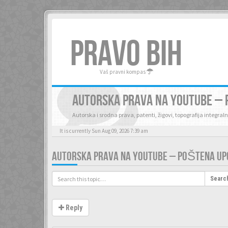
PRAVO BIH
Vaš pravni kompas
AUTORSKA PRAVA NA YOUTUBE –
Autorska i srodna prava, patenti, žigovi, topografija integraln
It is currently Sun Aug 09, 2026 7:39 am
AUTORSKA PRAVA NA YOUTUBE – POŠTENA U
Searc
Reply