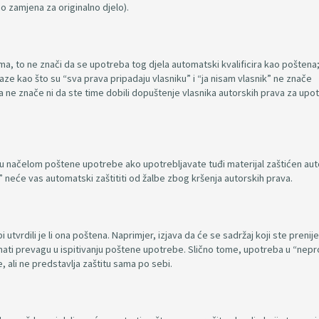
 kao zamjena za originalno djelo).
a, to ne znači da se upotreba tog djela automatski kvalificira kao poštena
aze kao što su “sva prava pripadaju vlasniku” i “ja nisam vlasnik” ne znače
a ne znače ni da ste time dobili dopuštenje vlasnika autorskih prava za upo
tu načelom poštene upotrebe ako upotrebljavate tuđi materijal zaštićen au
” neće vas automatski zaštititi od žalbe zbog kršenja autorskih prava.
tvrdili je li ona poštena. Naprimjer, izjava da će se sadržaj koji ste prenije
ati prevagu u ispitivanju poštene upotrebe. Slično tome, upotreba u “nepr
 ali ne predstavlja zaštitu sama po sebi.