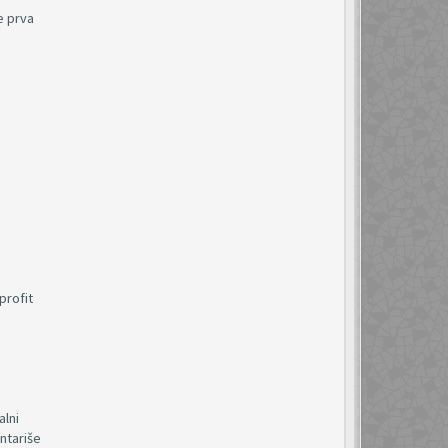
e prva
profit
alni
ntariše