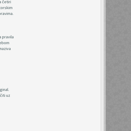
 četiri
utorskim
pravima.
a pravila
trebom
 naziva
ginal.
iti uz