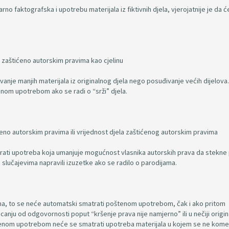
no faktografska i upotrebu materijala iz fiktivnih djela, vjerojatnije je da ć
lo zaštićeno autorskim pravima kao cjelinu
nje manjih materijala iz originalnog djela nego posuđivanje većih dijelova.
nom upotrebom ako se radi o “srži” djela.
ćeno autorskim pravima ili vrijednost djela zaštićenog autorskim pravima
ati upotreba koja umanjuje mogućnost vlasnika autorskih prava da stekne 
 slučajevima napravili izuzetke ako se radilo o parodijama.
vima, to se neće automatski smatrati poštenom upotrebom, čak i ako pritom
canju od odgovornosti poput “kršenje prava nije namjerno” ili u nečiji origin
oštenom upotrebom neće se smatrati upotreba materijala u kojem se ne kome