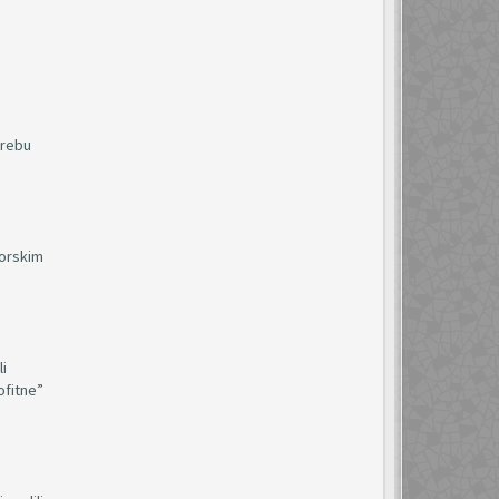
;
trebu
torskim
li
ofitne”