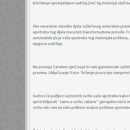
ili kritikuje upotrijebljeni sadržaj (već taj materijal služi
Ako navedete vlasnika djela zaštićenog autorskim pravim
upotreba tog djela mora biti transformativne prirode. Fr
automatski da je vaša upotreba tog materijala poštena, 
njegova sadržaja.
Ne postoje čarobne riječi koje bi vam garantovale zašti
pravima. Uključivanje fraze “kršenje prava nije namjerno
Sudovi će pažljivo razmotriti svrhu vaše upotrebe kako bi u
upotrebljavati “samo u svrhu zabave” vjerojatno neće im
svrhe ide vam na ruku prilikom analize poštene upotrebe,