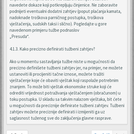
navedete dokaze koji potkrepljuju činjenice. Ne zaboravite
podnijeti eventualni dodatni zahtjev (poput plaćanja kamata,
nadoknade troškova parničnog postupka, troškova
vještačenja, sudskih taksi i slično). Pogledajte u gore
navedenom primjeru tužbe podnaslov
„Presuda“.
4.1.3. Kako precizno definirati tužbeni zahtjev?
Ako u momentu sastavljanja tužbe niste u mogućnosti da
precizno definišete tužbeni zahtjev jer, na primjer, ne možete
ustanoviti ili procijeniti tačne iznose, možete tražiti
vještačenje koje će obaviti vještak koji raspolaže potrebnim
znanjem. To može biti vještak ekonomske struke koji će
odrediti vrijednost potraživanja vještačenjem (obračunom) u
toku postupka. U skladu sa takvim nalazom vještaka, bit ćete
u mogućnosti da preciznije definirate tužbeni zahtjev. Tužbeni
zahtjev možete preciznije definirati i izmijeniti ga uz
saglasnost tuženog sve do zaključenja glavne rasprave.