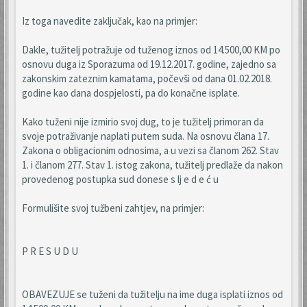
Iz toga navedite zaključak, kao na primjer:
Dakle, tužitelj potražuje od tuženog iznos od 14.500,00 KM po
osnovu duga iz Sporazuma od 19.12.2017. godine, zajedno sa
zakonskim zateznim kamatama, počevši od dana 01.02.2018.
godine kao dana dospjelosti, pa do konačne isplate.
Kako tuženi nije izmirio svoj dug, to je tužitelj primoran da
svoje potraživanje naplati putem suda. Na osnovu člana 17.
Zakona o obligacionim odnosima, a u vezi sa članom 262. Stav
1. i članom 277. Stav 1. istog zakona, tužitelj predlaže da nakon
provedenog postupka sud donese s lj e d e ć u
Formulišite svoj tužbeni zahtjev, na primjer:
P R E S U D U
OBAVEZUJE se tuženi da tužitelju na ime duga isplati iznos od