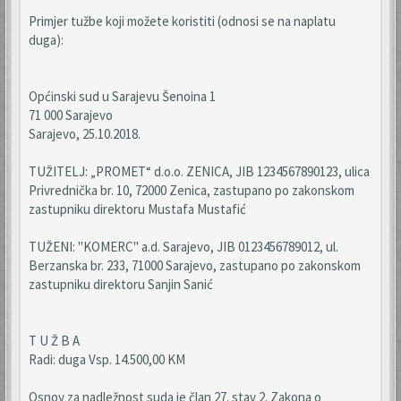
Primjer tužbe koji možete koristiti (odnosi se na naplatu
duga):
Općinski sud u Sarajevu Šenoina 1
71 000 Sarajevo
Sarajevo, 25.10.2018.
TUŽITELJ: „PROMET“ d.o.o. ZENICA, JIB 1234567890123, ulica
Privrednička br. 10, 72000 Zenica, zastupano po zakonskom
zastupniku direktoru Mustafa Mustafić
TUŽENI: "KOMERC" a.d. Sarajevo, JIB 0123456789012, ul.
Berzanska br. 233, 71000 Sarajevo, zastupano po zakonskom
zastupniku direktoru Sanjin Sanić
T U Ž B A
Radi: duga Vsp. 14.500,00 KM
Osnov za nadležnost suda je član 27. stav 2. Zakona o