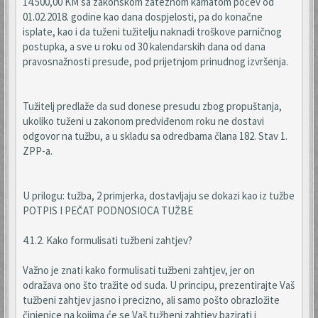
14.500,00 KM sa zakonskom zateznom kamatom počev od
01.02.2018. godine kao dana dospjelosti, pa do konačne
isplate, kao i da tuženi tužitelju naknadi troškove parničnog
postupka, a sve u roku od 30 kalendarskih dana od dana
pravosnažnosti presude, pod prijetnjom prinudnog izvršenja.
Tužitelj predlaže da sud donese presudu zbog propuštanja,
ukoliko tuženi u zakonom predviđenom roku ne dostavi
odgovor na tužbu, a u skladu sa odredbama člana 182. Stav 1.
ZPP-a.
U prilogu: tužba, 2 primjerka, dostavljaju se dokazi kao iz tužbe
POTPIS I PEČAT PODNOSIOCA TUŽBE
4.1.2. Kako formulisati tužbeni zahtjev?
Važno je znati kako formulisati tužbeni zahtjev, jer on
odražava ono što tražite od suda. U principu, prezentirajte Vaš
tužbeni zahtjev jasno i precizno, ali samo pošto obrazložite
činjenice na kojima će se Vaš tužbeni zahtjev bazirati i