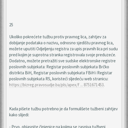
25
Ukoliko pokrećete tužbu protiv pravnog lica, zahtjev za
dobijanje podataka o nazivu, odnosno sjedištu pravnog lica,
možete uputiti Odjeljenju registra za upis pravnih lica pri sudu
pred kojim je suprotna stranka registrovala svoje preduzeće.
Dodatno, možete pretražiti sve sudske elektronske registre
poslovnih subjekata: Registar poslovnih subjekata Brčko
distrikta BiH, Registar poslovnih subjekata FBiH i Registar
poslovnih subjekata RS, koristeći sljedeću web stranicu:
https://bizreg.pravosudje.ba/pls/apex/f ... 8751671453
.
Kada pišete tužbu potrebno je da formulišete tužbeni zahtjev
kako slijedi:
- Prvo, objasnite činjenice na kojima se zasniva tužbeni