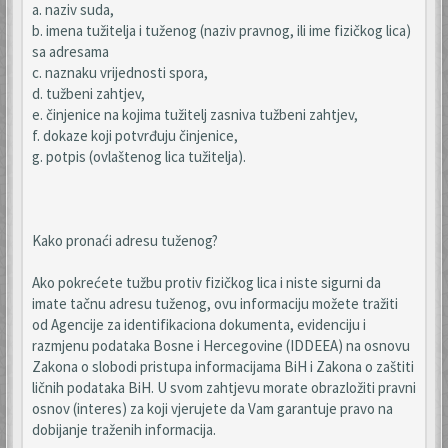
a. naziv suda,
b. imena tužitelja i tuženog (naziv pravnog, ili ime fizičkog lica)
sa adresama
c. naznaku vrijednosti spora,
d. tužbeni zahtjev,
e. činjenice na kojima tužitelj zasniva tužbeni zahtjev,
f. dokaze koji potvrđuju činjenice,
g. potpis (ovlaštenog lica tužitelja).
Kako pronaći adresu tuženog?
Ako pokrećete tužbu protiv fizičkog lica i niste sigurni da
imate tačnu adresu tuženog, ovu informaciju možete tražiti
od Agencije za identifikaciona dokumenta, evidenciju i
razmjenu podataka Bosne i Hercegovine (IDDEEA) na osnovu
Zakona o slobodi pristupa informacijama BiH i Zakona o zaštiti
ličnih podataka BiH. U svom zahtjevu morate obrazložiti pravni
osnov (interes) za koji vjerujete da Vam garantuje pravo na
dobijanje traženih informacija.