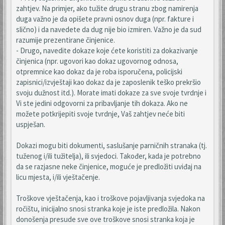
zahtjev. Na primjer, ako tužite drugu stranu zbog namirenja
duga važno je da opišete pravni osnov duga (npr. fakture i
slično) i da navedete da dug nije bio izmiren. Važno je da sud
razumije prezentirane činjenice.
- Drugo, navedite dokaze koje ćete koristiti za dokazivanje
činjenica (npr. ugovori kao dokaz ugovornog odnosa,
otpremnice kao dokaz da je roba isporučena, policijski
zapisnici/izvještaji kao dokaz da je zaposlenik teško prekršio
svoju dužnost itd.). Morate imati dokaze za sve svoje tvrdnje i
Vi ste jedini odgovorni za pribavljanje tih dokaza. Ako ne
možete potkrijepiti svoje tvrdnje, Vaš zahtjev neće biti
uspješan.
Dokazi mogu biti dokumenti, saslušanje parničnih stranaka (tj.
tuženog i/ili tužitelja), ili svjedoci. Također, kada je potrebno
da se razjasne neke činjenice, moguće je predložiti uviđaj na
licu mjesta, i/ili vještačenje.
Troškove vještačenja, kao i troškove pojavljivanja svjedoka na
ročištu, inicijalno snosi stranka koje je iste predložila. Nakon
donošenja presude sve ove troškove snosi stranka koja je