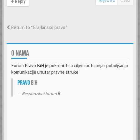
Page
1
of
1
1 post
Reply
Return to “Građansko pravo”
O NAMA
Forum Pravo BiH je pokrenut sa ciljem poticanja i poboljšanja
komunikacije unutar pravne struke
Pravo
BiH
Responzivni forum