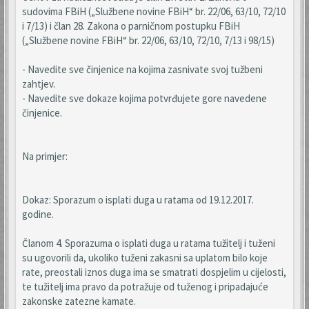
sudovima FBiH („Službene novine FBiH“ br. 22/06, 63/10, 72/10
i 7/13) i član 28. Zakona o parničnom postupku FBiH
(„Službene novine FBiH“ br. 22/06, 63/10, 72/10, 7/13 i 98/15)
- Navedite sve činjenice na kojima zasnivate svoj tužbeni
zahtjev.
- Navedite sve dokaze kojima potvrđujete gore navedene
činjenice.
Na primjer:
Dokaz: Sporazum o isplati duga u ratama od 19.12.2017.
godine.
Članom 4. Sporazuma o isplati duga u ratama tužitelj i tuženi
su ugovorili da, ukoliko tuženi zakasni sa uplatom bilo koje
rate, preostali iznos duga ima se smatrati dospjelim u cijelosti,
te tužitelj ima pravo da potražuje od tuženog i pripadajuće
zakonske zatezne kamate.