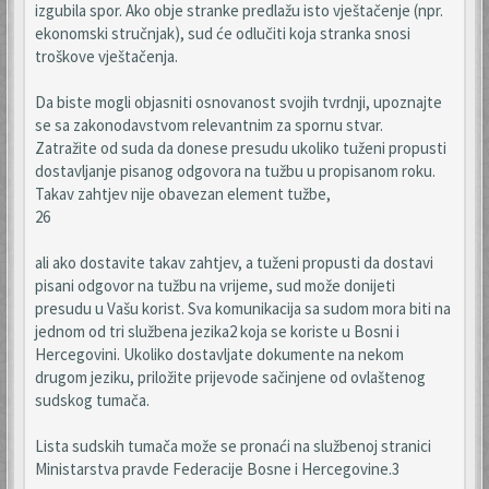
izgubila spor. Ako obje stranke predlažu isto vještačenje (npr.
ekonomski stručnjak), sud će odlučiti koja stranka snosi
troškove vještačenja.
Da biste mogli objasniti osnovanost svojih tvrdnji, upoznajte
se sa zakonodavstvom relevantnim za spornu stvar.
Zatražite od suda da donese presudu ukoliko tuženi propusti
dostavljanje pisanog odgovora na tužbu u propisanom roku.
Takav zahtjev nije obavezan element tužbe,
26
ali ako dostavite takav zahtjev, a tuženi propusti da dostavi
pisani odgovor na tužbu na vrijeme, sud može donijeti
presudu u Vašu korist. Sva komunikacija sa sudom mora biti na
jednom od tri službena jezika2 koja se koriste u Bosni i
Hercegovini. Ukoliko dostavljate dokumente na nekom
drugom jeziku, priložite prijevode sačinjene od ovlaštenog
sudskog tumača.
Lista sudskih tumača može se pronaći na službenoj stranici
Ministarstva pravde Federacije Bosne i Hercegovine.3