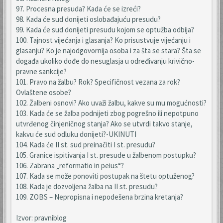
97. Procesna presuda? Kada će se izreći?
98. Kada će sud donijeti oslobađajuću presudu?
99. Kada će sud donijeti presudu kojom se optužba odbija?
100. Tajnost vijećanja i glasanja? Ko prisustvuje vijećanju i
glasanju? Ko je najodgovornija osoba i za šta se stara? Šta se
događa ukoliko dođe do nesuglasja u određivanju krivično-
pravne sankcije?
101. Pravo na žalbu? Rok? Specifičnost vezana za rok?
Ovlaštene osobe?
102. Žalbeni osnovi? Ako uvaži žalbu, kakve su mu mogućnosti?
103. Kada će se žalba podnijeti zbog pogrešno ili nepotpuno
utvrđenog činjeničnog stanja? Ako se utvrdi takvo stanje,
kakvu će sud odluku donijeti?-UKINUTI
104. Kada će II st. sud preinačiti I st. presudu?
105. Granice ispitivanja I st. presude u žalbenom postupku?
106. Zabrana „reformatio in peius“?
107. Kada se može ponoviti postupak na štetu optuženog?
108. Kada je dozvoljena žalba na II st. presudu?
109. ZOBS – Nepropisna i nepodešena brzina kretanja?
Izvor: pravniblog