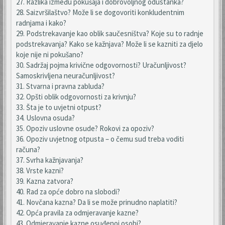
27. Razlika između pokušaja i dobrovoljnog odustanka?
28. Saizvršilaštvo? Može li se dogovoriti konkludentnim
radnjama i kako?
29. Podstrekavanje kao oblik saučesništva? Koje su to radnje
podstrekavanja? Kako se kažnjava? Može li se kazniti za djelo
koje nije ni pokušano?
30. Sadržaj pojma krivične odgovornosti? Uračunljivost?
Samoskrivljena neuračunljivost?
31. Stvarna i pravna zabluda?
32. Opšti oblik odgovornosti za krivnju?
33. Šta je to uvjetni otpust?
34. Uslovna osuda?
35. Opoziv uslovne osude? Rokovi za opoziv?
36. Opoziv uvjetnog otpusta – o čemu sud treba voditi
računa?
37. Svrha kažnjavanja?
38. Vrste kazni?
39. Kazna zatvora?
40. Rad za opće dobro na slobodi?
41. Novčana kazna? Da li se može prinudno naplatiti?
42. Opća pravila za odmjeravanje kazne?
43. Odmjeravanje kazne osuđenoj osobi?