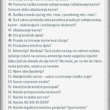
44. Osnovna razlika između odmjeravanja i ublažavanja kazne?
Osnovni oblici ublažavanja kazne?
45. Razlika između općeg min. i max. i posebnog min. i max.?
46. Da li zakon predviđa neka posebna pravila pri odmjeravanju
kazne – olakšavajuće i otežavajuće okolnosti?
47. Ublažavanje kazne?
48. Sticaj krivičnih djela?
49. Pravila za izricanje kazne kod sticaja?
50. Produženo krivično djelo?
51. Amnestija? Abolicija? Da li osoba na koju se odnosi sudsko
rješenje izdato na osnovu amnestije može uspješno izjavitit
žalbu (želi da dokaže da nije kriv!)? Ne može, jer za tim de fakto
nema potrebe, smatra se nevinim.
52. Mjere obezbjeđenja?
53. Maloljetnički zatvor – uslovi za izricanje i koliko traje?
54. Kazne za pravne osobe?
55. Inkvizitorski krivični postupak?
56. Načelo pretpostavka nevinosti?
57. Načelo In dubio pro reo?
58. Načelo NE BIS IN IDEM?
59. Načelo legaliteta krivično gonjenja? Oportunitet?