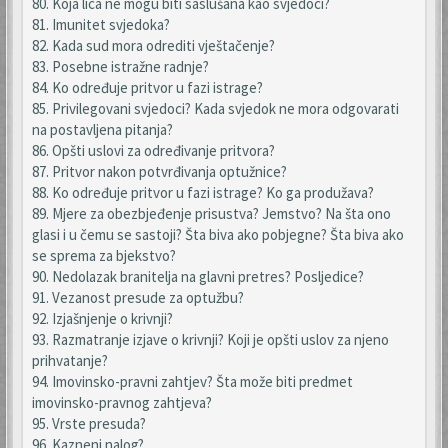
80. Koja lica ne mogu biti saslušana kao svjedoci?
81. Imunitet svjedoka?
82. Kada sud mora odrediti vještačenje?
83. Posebne istražne radnje?
84. Ko određuje pritvor u fazi istrage?
85. Privilegovani svjedoci? Kada svjedok ne mora odgovarati
na postavljena pitanja?
86. Opšti uslovi za određivanje pritvora?
87. Pritvor nakon potvrđivanja optužnice?
88. Ko određuje pritvor u fazi istrage? Ko ga produžava?
89. Mjere za obezbjeđenje prisustva? Jemstvo? Na šta ono
glasi i u čemu se sastoji? Šta biva ako pobjegne? Šta biva ako
se sprema za bjekstvo?
90. Nedolazak branitelja na glavni pretres? Posljedice?
91. Vezanost presude za optužbu?
92. Izjašnjenje o krivnji?
93. Razmatranje izjave o krivnji? Koji je opšti uslov za njeno
prihvatanje?
94. Imovinsko-pravni zahtjev? Šta može biti predmet
imovinsko-pravnog zahtjeva?
95. Vrste presuda?
96. Kazneni nalog?