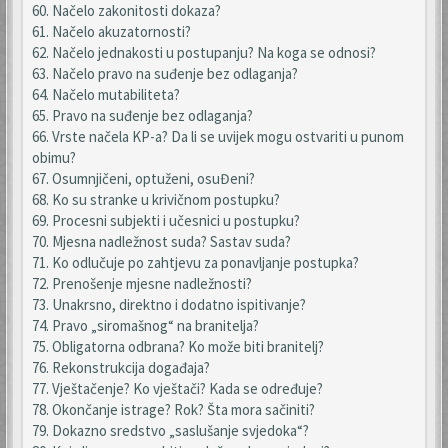
60. Načelo zakonitosti dokaza?
61. Načelo akuzatornosti?
62. Načelo jednakosti u postupanju? Na koga se odnosi?
63. Načelo pravo na suđenje bez odlaganja?
64. Načelo mutabiliteta?
65. Pravo na suđenje bez odlaganja?
66. Vrste načela KP-a? Da li se uvijek mogu ostvariti u punom
obimu?
67. Osumnjičeni, optuženi, osuĐeni?
68. Ko su stranke u krivičnom postupku?
69. Procesni subjekti i učesnici u postupku?
70. Mjesna nadležnost suda? Sastav suda?
71. Ko odlučuje po zahtjevu za ponavljanje postupka?
72. Prenošenje mjesne nadležnosti?
73. Unakrsno, direktno i dodatno ispitivanje?
74. Pravo „siromašnog“ na branitelja?
75. Obligatorna odbrana? Ko može biti branitelj?
76. Rekonstrukcija događaja?
77. Vještačenje? Ko vještači? Kada se određuje?
78. Okončanje istrage? Rok? Šta mora sačiniti?
79. Dokazno sredstvo „saslušanje svjedoka“?