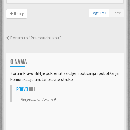
Page
1
of
1
1 post
Reply
Return to “Pravosudni ispit”
O NAMA
Forum Pravo BiH je pokrenut sa ciljem poticanja i poboljšanja
komunikacije unutar pravne struke
Pravo
BiH
Responzivni forum