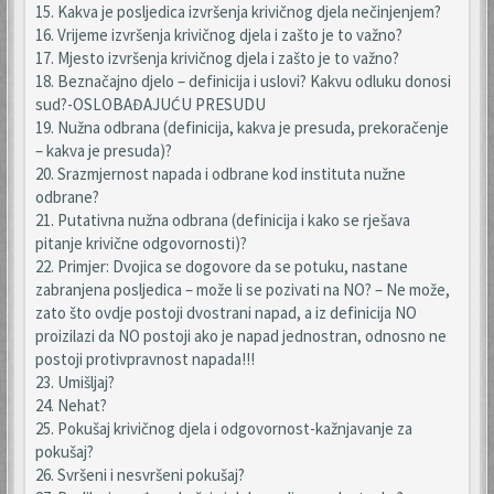
15. Kakva je posljedica izvršenja krivičnog djela nečinjenjem?
16. Vrijeme izvršenja krivičnog djela i zašto je to važno?
17. Mjesto izvršenja krivičnog djela i zašto je to važno?
18. Beznačajno djelo – definicija i uslovi? Kakvu odluku donosi
sud?-OSLOBAĐAJUĆU PRESUDU
19. Nužna odbrana (definicija, kakva je presuda, prekoračenje
– kakva je presuda)?
20. Srazmjernost napada i odbrane kod instituta nužne
odbrane?
21. Putativna nužna odbrana (definicija i kako se rješava
pitanje krivične odgovornosti)?
22. Primjer: Dvojica se dogovore da se potuku, nastane
zabranjena posljedica – može li se pozivati na NO? – Ne može,
zato što ovdje postoji dvostrani napad, a iz definicija NO
proizilazi da NO postoji ako je napad jednostran, odnosno ne
postoji protivpravnost napada!!!
23. Umišljaj?
24. Nehat?
25. Pokušaj krivičnog djela i odgovornost-kažnjavanje za
pokušaj?
26. Svršeni i nesvršeni pokušaj?