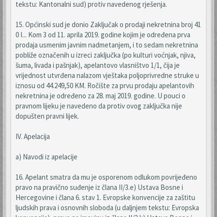
tekstu: Kantonalni sud) protiv navedenog rješenja.
15. Općinski sud je donio Zaključak o prodaji nekretnina broj 41
0 I... Kom 3 od 11. aprila 2019. godine kojim je određena prva
prodaja usmenim javnim nadmetanjem, i to sedam nekretnina
pobliže označenih u izreci zaključka (po kulturi voćnjak, njiva,
šuma, livada i pašnjak), apelantovo vlasništvo 1/1, čija je
vrijednost utvrđena nalazom vještaka poljoprivredne struke u
iznosu od 44.249,50 KM. Ročište za prvu prodaju apelantovih
nekretnina je određeno za 28. maj 2019. godine. U pouci o
pravnom lijeku je navedeno da protiv ovog zaključka nije
dopušten pravni lijek.
IV. Apelacija
a) Navodi iz apelacije
16. Apelant smatra da mu je osporenom odlukom povrijeđeno
pravo na pravično suđenje iz člana II/3.e) Ustava Bosne i
Hercegovine i člana 6. stav 1. Evropske konvencije za zaštitu
ljudskih prava i osnovnih sloboda (u daljnjem tekstu: Evropska