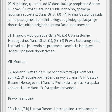
2019. godine, tj. u roku od 60 dana, kako je propisano članom
18. stav (1) Pravila Ustavnog suda. Konačno, apelacija
ispunjava i uvjete iz člana 18. st. (3) i (4) Pravila Ustavnog suda
jer ne postoji neki formalni razlog zbog kojeg apelacija nije
dopustiva, niti je očigledno (prima facie) neosnovana.
31. Imajući u vidu odredbe člana VI/3.b) Ustava Bosne i
Hercegovine, člana 18. st. (1), (3) i (4) Pravila Ustavnog suda,
Ustavni sud je utvrdio da predmetna apelacija ispunjava
uvjete u pogledu dopustivosti.
VII. Meritum
32. Apelant ukazuje da mu je osporenim zaključkom od 11.
aprila 2019. godine povrijeđeno pravo iz člana II/3.k) Ustava
Bosne i Hercegovine i člana 1. Protokola broj 1 uz Evropsku
konvenciju, te člana 13. Evropske konvencije.
Pravo na imovinu
33. Član II/3.k) Ustava Bosne i Hercegovine u relevantnom