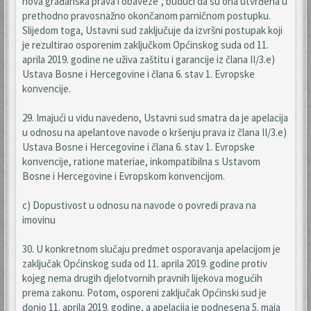
nova građanska prava i obaveze", budući da su ona utvrđena u
prethodno pravosnažno okončanom parničnom postupku.
Slijedom toga, Ustavni sud zaključuje da izvršni postupak koji
je rezultirao osporenim zaključkom Općinskog suda od 11.
aprila 2019. godine ne uživa zaštitu i garancije iz člana II/3.e)
Ustava Bosne i Hercegovine i člana 6. stav 1. Evropske
konvencije.
29. Imajući u vidu navedeno, Ustavni sud smatra da je apelacija
u odnosu na apelantove navode o kršenju prava iz člana II/3.e)
Ustava Bosne i Hercegovine i člana 6. stav 1. Evropske
konvencije, ratione materiae, inkompatibilna s Ustavom
Bosne i Hercegovine i Evropskom konvencijom.
c) Dopustivost u odnosu na navode o povredi prava na
imovinu
30. U konkretnom slučaju predmet osporavanja apelacijom je
zaključak Općinskog suda od 11. aprila 2019. godine protiv
kojeg nema drugih djelotvornih pravnih lijekova mogućih
prema zakonu. Potom, osporeni zaključak Općinski sud je
donio 11. aprila 2019. godine, a apelacija je podnesena 5. maja