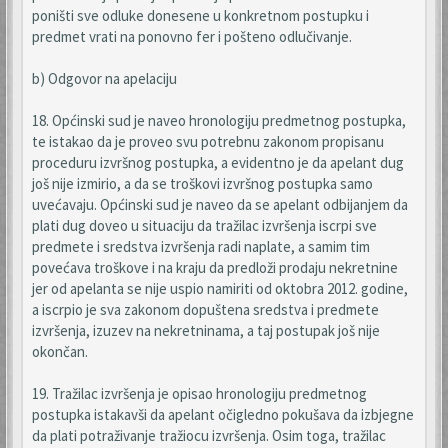
poništi sve odluke donesene u konkretnom postupku i
predmet vrati na ponovno fer i pošteno odlučivanje.
b) Odgovor na apelaciju
18. Općinski sud je naveo hronologiju predmetnog postupka,
te istakao da je proveo svu potrebnu zakonom propisanu
proceduru izvršnog postupka, a evidentno je da apelant dug
još nije izmirio, a da se troškovi izvršnog postupka samo
uvećavaju. Općinski sud je naveo da se apelant odbijanjem da
plati dug doveo u situaciju da tražilac izvršenja iscrpi sve
predmete i sredstva izvršenja radi naplate, a samim tim
povećava troškove i na kraju da predloži prodaju nekretnine
jer od apelanta se nije uspio namiriti od oktobra 2012. godine,
a iscrpio je sva zakonom dopuštena sredstva i predmete
izvršenja, izuzev na nekretninama, a taj postupak još nije
okončan.
19. Tražilac izvršenja je opisao hronologiju predmetnog
postupka istakavši da apelant očigledno pokušava da izbjegne
da plati potraživanje tražiocu izvršenja. Osim toga, tražilac