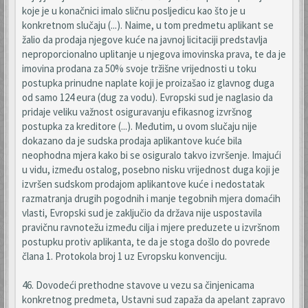
koje je u konačnici imalo sličnu posljedicu kao što je u
konkretnom slučaju (...). Naime, u tom predmetu aplikant se
žalio da prodaja njegove kuće na javnoj licitaciji predstavlja
neproporcionalno uplitanje u njegova imovinska prava, te da je
imovina prodana za 50% svoje tržišne vrijednosti u toku
postupka prinudne naplate koji je proizašao iz glavnog duga
od samo 124 eura (dug za vodu). Evropski sud je naglasio da
pridaje veliku važnost osiguravanju efikasnog izvršnog
postupka za kreditore (...). Međutim, u ovom slučaju nije
dokazano da je sudska prodaja aplikantove kuće bila
neophodna mjera kako bi se osiguralo takvo izvršenje. Imajući
u vidu, između ostalog, posebno nisku vrijednost duga koji je
izvršen sudskom prodajom aplikantove kuće i nedostatak
razmatranja drugih pogodnih i manje tegobnih mjera domaćih
vlasti, Evropski sud je zaključio da država nije uspostavila
pravičnu ravnotežu između cilja i mjere preduzete u izvršnom
postupku protiv aplikanta, te da je stoga došlo do povrede
člana 1. Protokola broj 1 uz Evropsku konvenciju.
46. Dovodeći prethodne stavove u vezu sa činjenicama
konkretnog predmeta, Ustavni sud zapaža da apelant zapravo