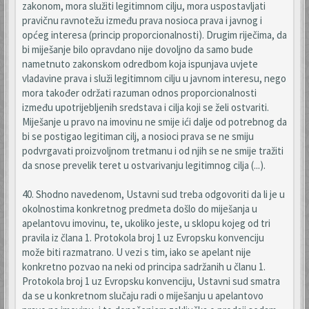
zakonom, mora služiti legitimnom cilju, mora uspostavljati
pravičnu ravnotežu između prava nosioca prava i javnog i
općeg interesa (princip proporcionalnosti). Drugim riječima, da
bi miješanje bilo opravdano nije dovoljno da samo bude
nametnuto zakonskom odredbom koja ispunjava uvjete
vladavine prava i služi legitimnom cilju u javnom interesu, nego
mora također održati razuman odnos proporcionalnosti
između upotrijebljenih sredstava i cilja koji se želi ostvariti.
Miješanje u pravo na imovinu ne smije ići dalje od potrebnog da
bi se postigao legitiman cilj, a nosioci prava se ne smiju
podvrgavati proizvoljnom tretmanu i od njih se ne smije tražiti
da snose prevelik teret u ostvarivanju legitimnog cilja (...).
40. Shodno navedenom, Ustavni sud treba odgovoriti da li je u
okolnostima konkretnog predmeta došlo do miješanja u
apelantovu imovinu, te, ukoliko jeste, u sklopu kojeg od tri
pravila iz člana 1. Protokola broj 1 uz Evropsku konvenciju
može biti razmatrano. U vezi s tim, iako se apelant nije
konkretno pozvao na neki od principa sadržanih u članu 1.
Protokola broj 1 uz Evropsku konvenciju, Ustavni sud smatra
da se u konkretnom slučaju radi o miješanju u apelantovo