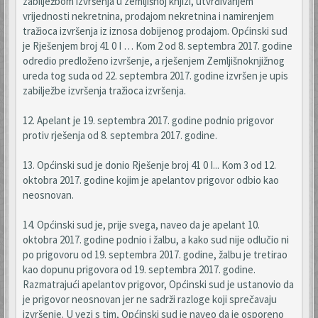
zabilježbom izvršenja u zemljišnoj knjizi, utvrđivanjem
vrijednosti nekretnina, prodajom nekretnina i namirenjem
tražioca izvršenja iz iznosa dobijenog prodajom. Općinski sud
je Rješenjem broj 41 0 I … Kom 2 od 8. septembra 2017. godine
odredio predloženo izvršenje, a rješenjem Zemljišnoknjižnog
ureda tog suda od 22. septembra 2017. godine izvršen je upis
zabilježbe izvršenja tražioca izvršenja.
12. Apelant je 19. septembra 2017. godine podnio prigovor
protiv rješenja od 8. septembra 2017. godine.
13. Općinski sud je donio Rješenje broj 41 0 I... Kom 3 od 12.
oktobra 2017. godine kojim je apelantov prigovor odbio kao
neosnovan.
14. Općinski sud je, prije svega, naveo da je apelant 10.
oktobra 2017. godine podnio i žalbu, a kako sud nije odlučio ni
po prigovoru od 19. septembra 2017. godine, žalbu je tretirao
kao dopunu prigovora od 19. septembra 2017. godine.
Razmatrajući apelantov prigovor, Općinski sud je ustanovio da
je prigovor neosnovan jer ne sadrži razloge koji sprečavaju
izvršenje. U vezi s tim, Općinski sud je naveo da je osporeno