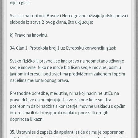
dijelu glasi:
Sva lica na teritoriji Bosne i Hercegovine uživaju ljudska prava i
slobode iz stava 2. ovog člana, što uključuje:
k) Pravo na imovinu.
34. Član 1. Protokola broj 1 uz Evropsku konvenciju glasi:
Svako fizičko ili pravno lice ima pravo na neometano uživanje
svoje imovine. Niko ne može biti lišen svoje imovine, osim u
javnom interesu i pod uvjetima predviđenim zakonom i općim
načelima međunarodnog prava.
Prethodne odredbe, međutim, ni na koji način ne utiču na
pravo države da primjenjuje takve zakone koje smatra
potrebnim da bi nadzirala korištenje imovine u skladu s općim
interesima ili da bi osigurala naplatu poreza ili drugih
doprinosa ili kazni.
35. Ustavni sud zapaža da apelant ističe da mu je osporenom