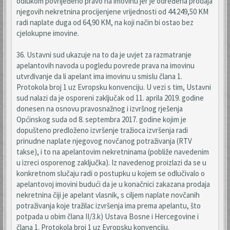
odlukom povrijeđeno pravo na imovinu jer je određena prodaja
njegovih nekretnina procijenjene vrijednosti od 44.249,50 KM
radi naplate duga od 64,90 KM, na koji način bi ostao bez
cjelokupne imovine.
36. Ustavni sud ukazuje na to da je uvjet za razmatranje
apelantovih navoda u pogledu povrede prava na imovinu
utvrđivanje da li apelant ima imovinu u smislu člana 1.
Protokola broj 1 uz Evropsku konvenciju. U vezi s tim, Ustavni
sud nalazi da je osporeni zaključak od 11. aprila 2019. godine
donesen na osnovu pravosnažnog i izvršnog rješenja
Općinskog suda od 8. septembra 2017. godine kojim je
dopušteno predloženo izvršenje tražioca izvršenja radi
prinudne naplate njegovog novčanog potraživanja (RTV
takse), i to na apelantovim nekretninama (pobliže navedenim
u izreci osporenog zaključka). Iz navedenog proizlazi da se u
konkretnom slučaju radi o postupku u kojem se odlučivalo o
apelantovoj imovini budući da je u konačnici zakazana prodaja
nekretnina čiji je apelant vlasnik, s ciljem naplate novčanih
potraživanja koje tražilac izvršenja ima prema apelantu, što
potpada u obim člana II/3.k) Ustava Bosne i Hercegovine i
člana 1. Protokola broj 1 uz Evropsku konvenciju.