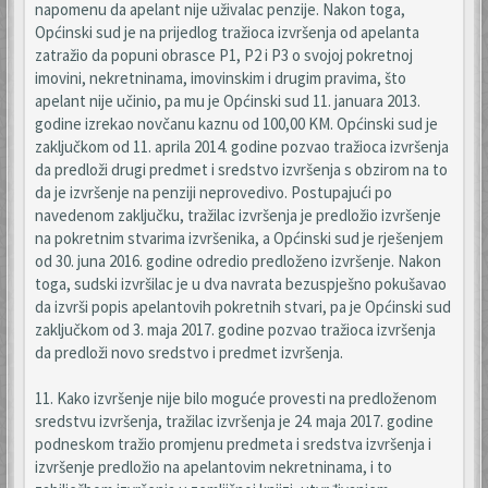
napomenu da apelant nije uživalac penzije. Nakon toga,
Općinski sud je na prijedlog tražioca izvršenja od apelanta
zatražio da popuni obrasce P1, P2 i P3 o svojoj pokretnoj
imovini, nekretninama, imovinskim i drugim pravima, što
apelant nije učinio, pa mu je Općinski sud 11. januara 2013.
godine izrekao novčanu kaznu od 100,00 KM. Općinski sud je
zaključkom od 11. aprila 2014. godine pozvao tražioca izvršenja
da predloži drugi predmet i sredstvo izvršenja s obzirom na to
da je izvršenje na penziji neprovedivo. Postupajući po
navedenom zaključku, tražilac izvršenja je predložio izvršenje
na pokretnim stvarima izvršenika, a Općinski sud je rješenjem
od 30. juna 2016. godine odredio predloženo izvršenje. Nakon
toga, sudski izvršilac je u dva navrata bezuspješno pokušavao
da izvrši popis apelantovih pokretnih stvari, pa je Općinski sud
zaključkom od 3. maja 2017. godine pozvao tražioca izvršenja
da predloži novo sredstvo i predmet izvršenja.
11. Kako izvršenje nije bilo moguće provesti na predloženom
sredstvu izvršenja, tražilac izvršenja je 24. maja 2017. godine
podneskom tražio promjenu predmeta i sredstva izvršenja i
izvršenje predložio na apelantovim nekretninama, i to