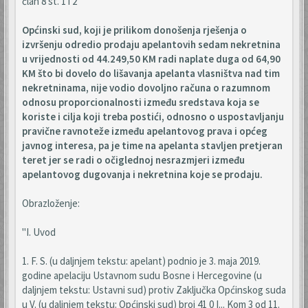
član 8 st. 1 i 2
Općinski sud, koji je prilikom donošenja rješenja o
izvršenju odredio prodaju apelantovih sedam nekretnina
u vrijednosti od 44.249,50 KM radi naplate duga od 64,90
KM što bi dovelo do lišavanja apelanta vlasništva nad tim
nekretninama, nije vodio dovoljno računa o razumnom
odnosu proporcionalnosti između sredstava koja se
koriste i cilja koji treba postići, odnosno o uspostavljanju
pravične ravnoteže između apelantovog prava i općeg
javnog interesa, pa je time na apelanta stavljen pretjeran
teret jer se radi o očiglednoj nesrazmjeri između
apelantovog dugovanja i nekretnina koje se prodaju.
Obrazloženje:
"I. Uvod
1. F. S. (u daljnjem tekstu: apelant) podnio je 3. maja 2019.
godine apelaciju Ustavnom sudu Bosne i Hercegovine (u
daljnjem tekstu: Ustavni sud) protiv Zaključka Općinskog suda
u V. (u daljnjem tekstu: Općinski sud) broj 41 0 I... Kom 3 od 11.