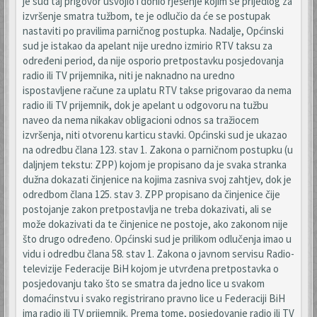
je sud taj prigovor usvojio i donio rješenje kojim se prijedlog za
izvršenje smatra tužbom, te je odlučio da će se postupak
nastaviti po pravilima parničnog postupka. Nadalje, Općinski
sud je istakao da apelant nije uredno izmirio RTV taksu za
određeni period, da nije osporio pretpostavku posjedovanja
radio ili TV prijemnika, niti je naknadno na uredno
ispostavljene račune za uplatu RTV takse prigovarao da nema
radio ili TV prijemnik, dok je apelant u odgovoru na tužbu
naveo da nema nikakav obligacioni odnos sa tražiocem
izvršenja, niti otvorenu karticu stavki. Općinski sud je ukazao
na odredbu člana 123. stav 1. Zakona o parničnom postupku (u
daljnjem tekstu: ZPP) kojom je propisano da je svaka stranka
dužna dokazati činjenice na kojima zasniva svoj zahtjev, dok je
odredbom člana 125. stav 3. ZPP propisano da činjenice čije
postojanje zakon pretpostavlja ne treba dokazivati, ali se
može dokazivati da te činjenice ne postoje, ako zakonom nije
što drugo određeno. Općinski sud je prilikom odlučenja imao u
vidu i odredbu člana 58. stav 1. Zakona o javnom servisu Radio-
televizije Federacije BiH kojom je utvrđena pretpostavka o
posjedovanju tako što se smatra da jedno lice u svakom
domaćinstvu i svako registrirano pravno lice u Federaciji BiH
ima radio ili TV prijemnik. Prema tome, posjedovanje radio ili TV