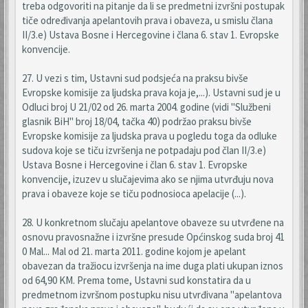
treba odgovoriti na pitanje da li se predmetni izvršni postupak
tiče određivanja apelantovih prava i obaveza, u smislu člana
II/3.e) Ustava Bosne i Hercegovine i člana 6. stav 1. Evropske
konvencije.
27. U vezi s tim, Ustavni sud podsjeća na praksu bivše
Evropske komisije za ljudska prava koja je,...). Ustavni sud je u
Odluci broj U 21/02 od 26. marta 2004. godine (vidi "Službeni
glasnik BiH" broj 18/04, tačka 40) podržao praksu bivše
Evropske komisije za ljudska prava u pogledu toga da odluke
sudova koje se tiču izvršenja ne potpadaju pod član II/3.e)
Ustava Bosne i Hercegovine i član 6. stav 1. Evropske
konvencije, izuzev u slučajevima ako se njima utvrđuju nova
prava i obaveze koje se tiču podnosioca apelacije (...).
28. U konkretnom slučaju apelantove obaveze su utvrđene na
osnovu pravosnažne i izvršne presude Općinskog suda broj 41
0 Mal... Mal od 21. marta 2011. godine kojom je apelant
obavezan da tražiocu izvršenja na ime duga plati ukupan iznos
od 64,90 KM. Prema tome, Ustavni sud konstatira da u
predmetnom izvršnom postupku nisu utvrđivana "apelantova