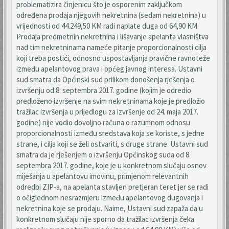
problematizira činjenicu što je osporenim zaključkom
određena prodaja njegovih nekretnina (sedam nekretnina) u
vrijednosti od 44.249,50 KM radi naplate duga od 64,90 KM.
Prodaja predmetnih nekretnina i lišavanje apelanta vlasništva
nad tim nekretninama nameće pitanje proporcionalnosti cilja
koji treba postići, odnosno uspostavljanja pravične ravnoteže
između apelantovog prava i općeg javnog interesa. Ustavni
sud smatra da Općinski sud prilikom donošenja rješenja o
izvršenju od 8. septembra 2017. godine (kojim je odredio
predloženo izvršenje na svim nekretninama koje je predložio
tražilac izvršenja u prijedlogu za izvršenje od 24. maja 2017.
godine) nije vodio dovoljno računa o razumnom odnosu
proporcionalnosti između sredstava koja se koriste, s jedne
strane, i cilja koji se želi ostvariti, s druge strane. Ustavni sud
smatra da je rješenjem o izvršenju Općinskog suda od 8.
septembra 2017. godine, koje je u konkretnom slučaju osnov
miješanja u apelantovu imovinu, primjenom relevantnih
odredbi ZIP-a, na apelanta stavljen pretjeran teret jer se radi
o očiglednom nesrazmjeru između apelantovog dugovanja i
nekretnina koje se prodaju. Naime, Ustavni sud zapaža da u
konkretnom slučaju nije sporno da tražilac izvršenja čeka