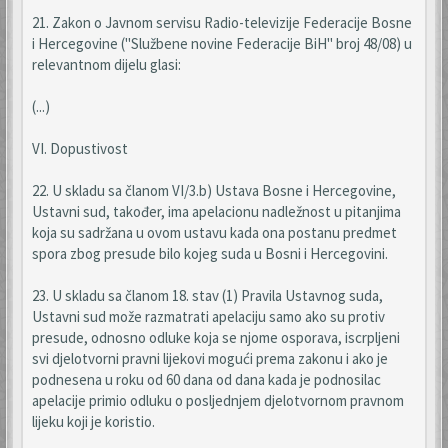
21. Zakon o Javnom servisu Radio-televizije Federacije Bosne
i Hercegovine ("Službene novine Federacije BiH" broj 48/08) u
relevantnom dijelu glasi:
(...)
VI. Dopustivost
22. U skladu sa članom VI/3.b) Ustava Bosne i Hercegovine,
Ustavni sud, također, ima apelacionu nadležnost u pitanjima
koja su sadržana u ovom ustavu kada ona postanu predmet
spora zbog presude bilo kojeg suda u Bosni i Hercegovini.
23. U skladu sa članom 18. stav (1) Pravila Ustavnog suda,
Ustavni sud može razmatrati apelaciju samo ako su protiv
presude, odnosno odluke koja se njome osporava, iscrpljeni
svi djelotvorni pravni lijekovi mogući prema zakonu i ako je
podnesena u roku od 60 dana od dana kada je podnosilac
apelacije primio odluku o posljednjem djelotvornom pravnom
lijeku koji je koristio.