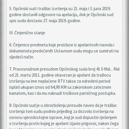
5. Općinski sud i tražilac izvršenja su 21. maja i 3. juna 2019.
godine dostavili odgovore na apelaciju, dok je Općinski sud
spis suda dostavio 27. maja 2019. godine.
III. Činjenično stanje
6. Činjenice predmeta koje proizlaze iz apelantovih navoda i
dokumenata predočenih Ustavnom sudu mogu se sumirati na
sljedeći način.
7. Pravosnažnom presudom Općinskog suda broj 41 0 Mal... Mal
od 21. marta 2011. godine obavezan je apelant da tražiocu
izvršenja na ime neplaćene RTV takse za određeni period
isplati ukupan iznos od 64,90 KM sa zakonskom zateznom
kamatom, kao i da mu naknadi troškove parničnog postupka.
8. Općinski sud je u obrazloženju presude naveo da je tražilac
izvršenja tom sudu podnio prijedlog za dozvolu izvršenja na
osnovu vjerodostojne isprave, koji je sud dopustio rješenjem
o izvršenju protiv kojeg je apelant izjavio prigovor, nakon čega