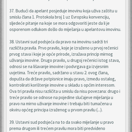
37. Budući da apelant posjeduje imovinu koja uživa zaštitu u
smislu člana 1. Protokola broj 1 uz Evropsku konvenciju,
sljedeće pitanje na koje se mora odgovoriti jeste da li je
osporenom odlukom došlo do miješanja u apelantovu imovinu.
38. Ustavni sud podsjeća da pravo na imovinu sadrži tri
različita pravila. Prvo pravilo, koje je izraženo u prvoj rečenici
prvog stava i koje je opće prirode, izražava princip mirnog
uživanja imovine. Drugo pravilo, u drugoj rečenici istog stava,
odnosi se na lišavanje imovine i podvrgava ga izvjesnim
uvjetima. Treće pravilo, sadržano u stavu 2. ovog člana,
dopušta da države potpisnice imaju pravo, između ostalog,
kontrolirati korištenje imovine u skladu s općim interesom.
Ova tri pravila nisu različita u smislu da nisu povezana: drugo i
treće pravilo se odnose na pojedine slučajeve miješanja u
pravo na mirno uživanje imovine i trebaju biti tumačena u
okviru općeg principa izraženog u prvom pravilu (...).
39. Ustavni sud podsjeća na to da svako miješanje u pravo
prema drugom ili trećem pravilu mora biti predviđeno