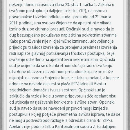
rješenje donio na osnovu člana 23. stav 1. tačka 1. Zakona o
izvršnom postupku (u daljnjem tekstu: ZIP), na osnovu
pravosnažne i izvršne odluke suda - presude od 21. marta
2011. godine, a na osnovu činjenice da apelant nije nikada
izmirio dug po citiranoj presudi. Općinski sud je naveo da je
dug bezuspješno pokušavao naplatiti na pokretnim stvarima.
Kako potraživanje nije ni djelimično izmireno, udovoljeno je
prijedlogu tražioca izvršenja za promjenu predmeta izvršenja
radi naplate glavnog potraživanja i troškova postupka, te je
izvršenje određeno na apelantovim nekretninama. Općinski
sud je ocijenio da se u konkretnom slučaju radi o izvršenju
utvrđene obaveze navedenom presudom koja se ne može
mijenjati na osnovu činjenica koje je istakao apelant, a koje se
odnose na navode da sestra plaća RTV taksu ili život u
zajedničkom domaćinstvu sa sestrom. Općinski sud je
zaključio da razlozi koje u svom prigovoru ističe apelant nisu
od utjecaja na rješavanje konkretne izvršne stvari. Općinski
sud je naveo da su se navedeni prigovori mogli iznijeti u
postupku iz kojeg potječe predmetna izvršna isprava, te da se
ne mogu podvesti pod razloge iz odredaba člana 47. ZIP-a.
Apelant nije podnio žalbu Kantonalnom sudu u Z. (u daljnjem