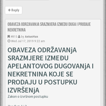
Reply
Obaveza odrzavanja srazmjera izmedu duga i prodaje
nekretnina
#815
by
AntunHun
Wed Jul 17, 2019 9:22 am
OBAVEZA ODRŽAVANjA
SRAZMJERE IZMEĐU
APELANTOVOG DUGOVANjA I
NEKRETNINA KOJE SE
PRODAJU U POSTUPKU
IZVRŠENjA
Zakon o izvršnom postupku