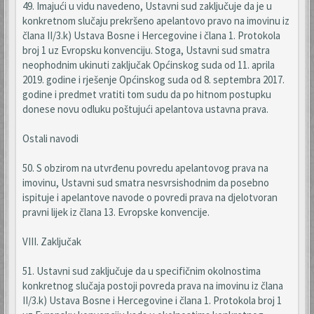
49. Imajući u vidu navedeno, Ustavni sud zaključuje da je u
konkretnom slučaju prekršeno apelantovo pravo na imovinu iz
člana II/3.k) Ustava Bosne i Hercegovine i člana 1. Protokola
broj 1 uz Evropsku konvenciju. Stoga, Ustavni sud smatra
neophodnim ukinuti zaključak Općinskog suda od 11. aprila
2019. godine i rješenje Općinskog suda od 8. septembra 2017.
godine i predmet vratiti tom sudu da po hitnom postupku
donese novu odluku poštujući apelantova ustavna prava.
Ostali navodi
50. S obzirom na utvrđenu povredu apelantovog prava na
imovinu, Ustavni sud smatra nesvrsishodnim da posebno
ispituje i apelantove navode o povredi prava na djelotvoran
pravni lijek iz člana 13. Evropske konvencije.
VIII. Zaključak
51. Ustavni sud zaključuje da u specifičnim okolnostima
konkretnog slučaja postoji povreda prava na imovinu iz člana
II/3.k) Ustava Bosne i Hercegovine i člana 1. Protokola broj 1