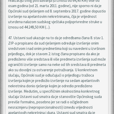
realizaciju svog potraživanja (u iznosu od 64,90 KM) više od
osam godina (od 21. marta 2011. godine), nije sporno ni da je
Općinski sud rješenjem od 8. septembra 2017. godine dopustio
izvršenje na apelantovim nekretninama, čija je vrijednost
utvrđena nalazom sudskog vještaka poljoprivredne struke u
iznosu od 44.249,50 KM (...).
47. Ustavni sud ukazuje na to da je odredbama člana 8. stav 1.
ZIP-a propisano da sud rješenjem određuje izvršenje onim
sredstvom i nad onim predmetima koji su navedeni u izvršnom
prijedlogu, dok je stavom 2. istog člana propisano da ako je
predloženo više sredstava ili više predmeta izvršenja sud može
ograničiti izvršenje samo na neke od tih sredstava ili predmeta
ako su dovoljni za ostvarenje potraživanja. U konkretnom
slučaju, Općinski sud je odlučujući o prijedlogu tražioca
izvršenja kojim je predložio izvršenje na sedam apelantovih
nekretnina donio rješenje kojim je odredio predloženo
izvršenje. Međutim, u specifičnim okolnostima konkretnog
slučaja Ustavni sud smatra da je stanovište Općinskog suda
previše formalno, posebno jer se radi o očiglednom
nesrazmjeru (neproporcionalnosti) između vrijednosti
apelantovih nekretnina i duga. Ustavni sud smatra da je