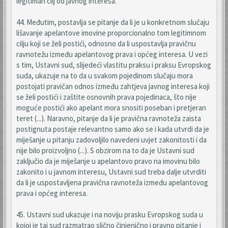
legitiman cilj od javnog interesa.
44. Međutim, postavlja se pitanje da li je u konkretnom slučaju
lišavanje apelantove imovine proporcionalno tom legitimnom
cilju koji se želi postići, odnosno da li uspostavlja pravičnu
ravnotežu između apelantovog prava i općeg interesa. U vezi
s tim, Ustavni sud, slijedeći vlastitu praksu i praksu Evropskog
suda, ukazuje na to da u svakom pojedinom slučaju mora
postojati pravičan odnos između zahtjeva javnog interesa koji
se želi postići i zaštite osnovnih prava pojedinaca, što nije
moguće postići ako apelant mora snositi poseban i pretjeran
teret (...). Naravno, pitanje da li je pravična ravnoteža zaista
postignuta postaje relevantno samo ako se i kada utvrdi da je
miješanje u pitanju zadovoljilo navedeni uvjet zakonitosti i da
nije bilo proizvoljno (...). S obzirom na to da je Ustavni sud
zaključio da je miješanje u apelantovo pravo na imovinu bilo
zakonito i u javnom interesu, Ustavni sud treba dalje utvrditi
da li je uspostavljena pravična ravnoteža između apelantovog
prava i općeg interesa.
45. Ustavni sud ukazuje i na noviju prasku Evropskog suda u
kojoj je taj sud razmatrao slično činjenično i pravno pitanje i