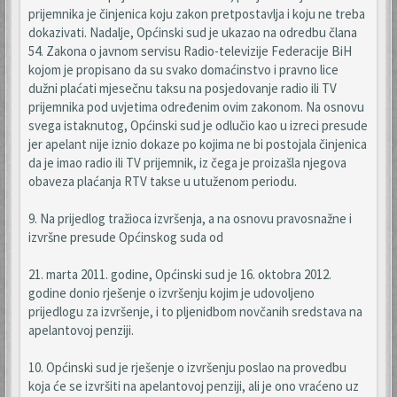
prijemnika je činjenica koju zakon pretpostavlja i koju ne treba
dokazivati. Nadalje, Općinski sud je ukazao na odredbu člana
54. Zakona o javnom servisu Radio-televizije Federacije BiH
kojom je propisano da su svako domaćinstvo i pravno lice
dužni plaćati mjesečnu taksu na posjedovanje radio ili TV
prijemnika pod uvjetima određenim ovim zakonom. Na osnovu
svega istaknutog, Općinski sud je odlučio kao u izreci presude
jer apelant nije iznio dokaze po kojima ne bi postojala činjenica
da je imao radio ili TV prijemnik, iz čega je proizašla njegova
obaveza plaćanja RTV takse u utuženom periodu.
9. Na prijedlog tražioca izvršenja, a na osnovu pravosnažne i
izvršne presude Općinskog suda od
21. marta 2011. godine, Općinski sud je 16. oktobra 2012.
godine donio rješenje o izvršenju kojim je udovoljeno
prijedlogu za izvršenje, i to pljenidbom novčanih sredstava na
apelantovoj penziji.
10. Općinski sud je rješenje o izvršenju poslao na provedbu
koja će se izvršiti na apelantovoj penziji, ali je ono vraćeno uz