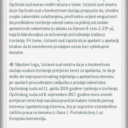
Općinski sud morao voditi računa o tome. Ustavni sud smatra
da je Općinski sud u konkretnom slučaju propustio da, shodno
svojim zakonskim ovlaštenjima, prethodno ocijeni mogućnost
da predloženo izvršenje odredi samo na jednoj od sedam
apelantovih nekretnina (u skladu sa članom 8. stav 2. ZIP-a),
koja bi bila dovoljna za ostvarenje potraživanja tražioca
izvršenja. Pri tome, Ustavni sud zapaža da je apelant u apelaciji
istakao da bi navedenom prodajom ostao bez cjelokupne
imovine.
48. Slijedom toga, Ustavni sud smatra da je u konkretnom
slučaju ovakvo izvršenje pretjeran teret za apelanta, te da je
došlo do neproporcionalnog miješanja u apelantovu imovinu
jer apelant provođenjem zaključka o prodaji nekretnina
Općinskog suda od 11. aprila 2019. godine i rješenja o izvršenju
Općinskog suda od 8. septembra 2017. godine mora snositi
pretjeran teret koji narušava pravičan balans između javnog
interesa i apelantovog interesa, što je suprotno standardima
zaštite prava na imovinu iz člana 1. Protokola broj 1 uz
Evropsku konvenciju.