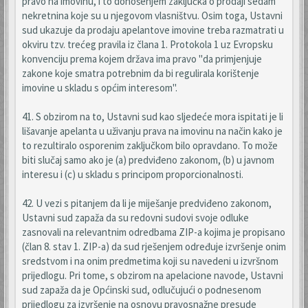
pravo na imovinu, i to donošenjem zaključka o prodaji sedam
nekretnina koje su u njegovom vlasništvu. Osim toga, Ustavni
sud ukazuje da prodaju apelantove imovine treba razmatrati u
okviru tzv. trećeg pravila iz člana 1. Protokola 1 uz Evropsku
konvenciju prema kojem država ima pravo "da primjenjuje
zakone koje smatra potrebnim da bi regulirala korištenje
imovine u skladu s općim interesom".
41. S obzirom na to, Ustavni sud kao sljedeće mora ispitati je li
lišavanje apelanta u uživanju prava na imovinu na način kako je
to rezultiralo osporenim zaključkom bilo opravdano. To može
biti slučaj samo ako je (a) predviđeno zakonom, (b) u javnom
interesu i (c) u skladu s principom proporcionalnosti.
42. U vezi s pitanjem da li je miješanje predviđeno zakonom,
Ustavni sud zapaža da su redovni sudovi svoje odluke
zasnovali na relevantnim odredbama ZIP-a kojima je propisano
(član 8. stav 1. ZIP-a) da sud rješenjem određuje izvršenje onim
sredstvom i na onim predmetima koji su navedeni u izvršnom
prijedlogu. Pri tome, s obzirom na apelacione navode, Ustavni
sud zapaža da je Općinski sud, odlučujući o podnesenom
prijedlogu za izvršenje na osnovu pravosnažne presude