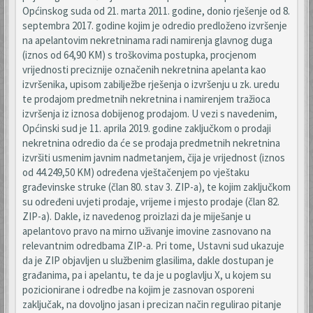
Općinskog suda od 21. marta 2011. godine, donio rješenje od 8.
septembra 2017. godine kojim je odredio predloženo izvršenje
na apelantovim nekretninama radi namirenja glavnog duga
(iznos od 64,90 KM) s troškovima postupka, procjenom
vrijednosti preciznije označenih nekretnina apelanta kao
izvršenika, upisom zabilježbe rješenja o izvršenju u zk. uredu
te prodajom predmetnih nekretnina i namirenjem tražioca
izvršenja iz iznosa dobijenog prodajom. U vezi s navedenim,
Općinski sud je 11. aprila 2019. godine zaključkom o prodaji
nekretnina odredio da će se prodaja predmetnih nekretnina
izvršiti usmenim javnim nadmetanjem, čija je vrijednost (iznos
od 44.249,50 KM) određena vještačenjem po vještaku
građevinske struke (član 80. stav 3. ZIP-a), te kojim zaključkom
su određeni uvjeti prodaje, vrijeme i mjesto prodaje (član 82.
ZIP-a). Dakle, iz navedenog proizlazi da je miješanje u
apelantovo pravo na mirno uživanje imovine zasnovano na
relevantnim odredbama ZIP-a. Pri tome, Ustavni sud ukazuje
da je ZIP objavljen u službenim glasilima, dakle dostupan je
građanima, pa i apelantu, te da je u poglavlju X, u kojem su
pozicionirane i odredbe na kojim je zasnovan osporeni
zaključak, na dovoljno jasan i precizan način regulirao pitanje