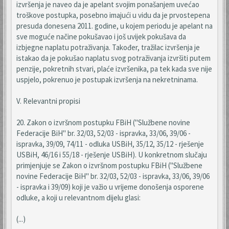
izvršenja je naveo da je apelant svojim ponašanjem uvećao
troškove postupka, posebno imajući u vidu da je prvostepena
presuda donesena 2011. godine, u kojem periodu je apelant na
sve moguće načine pokušavao i još uvijek pokušava da
izbjegne naplatu potraživanja. Također, tražilac izvršenja je
istakao da je pokušao naplatu svog potraživanja izvršiti putem
penzije, pokretnih stvari, plaće izvršenika, pa tek kada sve nije
uspjelo, pokrenuo je postupak izvršenja na nekretninama.
V. Relevantni propisi
20. Zakon o izvršnom postupku FBiH ("Službene novine
Federacije BiH" br. 32/03, 52/03 - ispravka, 33/06, 39/06 -
ispravka, 39/09, 74/11 - odluka USBiH, 35/12, 35/12 - rješenje
USBiH, 46/16 i 55/18 - rješenje USBiH). U konkretnom slučaju
primjenjuje se Zakon o izvršnom postupku FBiH ("Službene
novine Federacije BiH" br. 32/03, 52/03 - ispravka, 33/06, 39/06
- ispravka i 39/09) koji je važio u vrijeme donošenja osporene
odluke, a koji u relevantnom dijelu glasi:
(...)