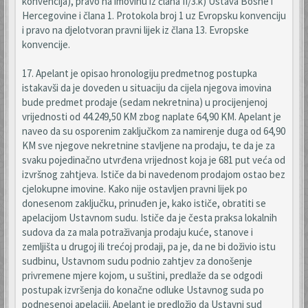
konvencija), pravo na imovinu iz člana II/3.k) Ustava Bosne i
Hercegovine i člana 1. Protokola broj 1 uz Evropsku konvenciju
i pravo na djelotvoran pravni lijek iz člana 13. Evropske
konvencije.
17. Apelant je opisao hronologiju predmetnog postupka
istakavši da je doveden u situaciju da cijela njegova imovina
bude predmet prodaje (sedam nekretnina) u procijenjenoj
vrijednosti od 44.249,50 KM zbog naplate 64,90 KM. Apelant je
naveo da su osporenim zaključkom za namirenje duga od 64,90
KM sve njegove nekretnine stavljene na prodaju, te da je za
svaku pojedinačno utvrđena vrijednost koja je 681 put veća od
izvršnog zahtjeva. Ističe da bi navedenom prodajom ostao bez
cjelokupne imovine. Kako nije ostavljen pravni lijek po
donesenom zaključku, prinuđen je, kako ističe, obratiti se
apelacijom Ustavnom sudu. Ističe da je česta praksa lokalnih
sudova da za mala potraživanja prodaju kuće, stanove i
zemljišta u drugoj ili trećoj prodaji, pa je, da ne bi doživio istu
sudbinu, Ustavnom sudu podnio zahtjev za donošenje
privremene mjere kojom, u suštini, predlaže da se odgodi
postupak izvršenja do konačne odluke Ustavnog suda po
podnesenoj apelaciji. Apelant je predložio da Ustavni sud