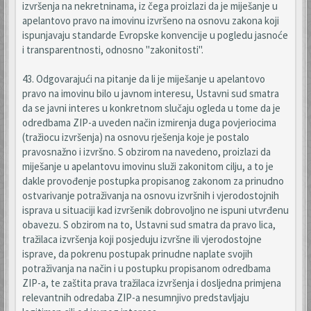
izvršenja na nekretninama, iz čega proizlazi da je miješanje u
apelantovo pravo na imovinu izvršeno na osnovu zakona koji
ispunjavaju standarde Evropske konvencije u pogledu jasnoće
i transparentnosti, odnosno "zakonitosti".
43. Odgovarajući na pitanje da li je miješanje u apelantovo
pravo na imovinu bilo u javnom interesu, Ustavni sud smatra
da se javni interes u konkretnom slučaju ogleda u tome da je
odredbama ZIP-a uveden način izmirenja duga povjeriocima
(tražiocu izvršenja) na osnovu rješenja koje je postalo
pravosnažno i izvršno. S obzirom na navedeno, proizlazi da
miješanje u apelantovu imovinu služi zakonitom cilju, a to je
dakle provođenje postupka propisanog zakonom za prinudno
ostvarivanje potraživanja na osnovu izvršnih i vjerodostojnih
isprava u situaciji kad izvršenik dobrovoljno ne ispuni utvrđenu
obavezu. S obzirom na to, Ustavni sud smatra da pravo lica,
tražilaca izvršenja koji posjeduju izvršne ili vjerodostojne
isprave, da pokrenu postupak prinudne naplate svojih
potraživanja na način i u postupku propisanom odredbama
ZIP-a, te zaštita prava tražilaca izvršenja i dosljedna primjena
relevantnih odredaba ZIP-a nesumnjivo predstavljaju