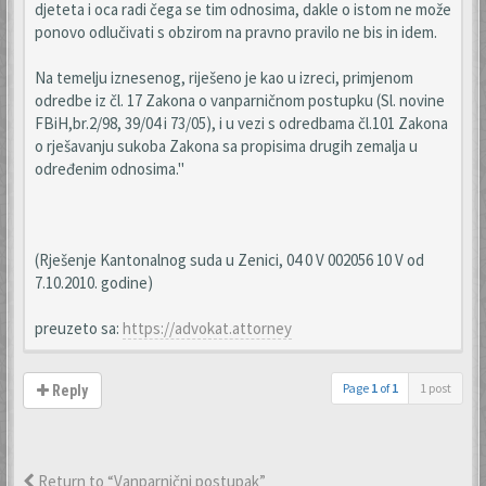
djeteta i oca radi čega se tim odnosima, dakle o istom ne može
ponovo odlučivati s obzirom na pravno pravilo ne bis in idem.
Na temelju iznesenog, riješeno je kao u izreci, primjenom
odredbe iz čl. 17 Zakona o vanparničnom postupku (Sl. novine
FBiH,br.2/98, 39/04 i 73/05), i u vezi s odredbama čl.101 Zakona
o rješavanju sukoba Zakona sa propisima drugih zemalja u
određenim odnosima."
(Rješenje Kantonalnog suda u Zenici, 04 0 V 002056 10 V od
7.10.2010. godine)
preuzeto sa:
https://advokat.attorney
Page
1
of
1
1 post
Reply
Return to “Vanparnični postupak”