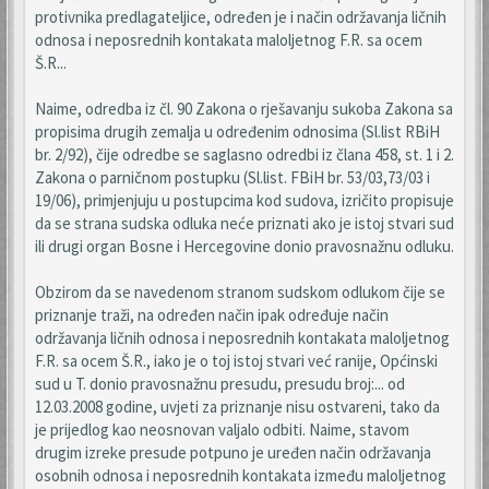
protivnika predlagateljice, određen je i način održavanja ličnih
odnosa i neposrednih kontakata maloljetnog F.R. sa ocem
Š.R...
Naime, odredba iz čl. 90 Zakona o rješavanju sukoba Zakona sa
propisima drugih zemalja u određenim odnosima (Sl.list RBiH
br. 2/92), čije odredbe se saglasno odredbi iz člana 458, st. 1 i 2.
Zakona o parničnom postupku (Sl.list. FBiH br. 53/03,73/03 i
19/06), primjenjuju u postupcima kod sudova, izričito propisuje
da se strana sudska odluka neće priznati ako je istoj stvari sud
ili drugi organ Bosne i Hercegovine donio pravosnažnu odluku.
Obzirom da se navedenom stranom sudskom odlukom čije se
priznanje traži, na određen način ipak određuje način
održavanja ličnih odnosa i neposrednih kontakata maloljetnog
F.R. sa ocem Š.R., iako je o toj istoj stvari već ranije, Općinski
sud u T. donio pravosnažnu presudu, presudu broj:... od
12.03.2008 godine, uvjeti za priznanje nisu ostvareni, tako da
je prijedlog kao neosnovan valjalo odbiti. Naime, stavom
drugim izreke presude potpuno je uređen način održavanja
osobnih odnosa i neposrednih kontakata između maloljetnog