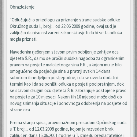
Obrazloženje:
"Odlučujući o prijedlogu za priznanje strane sudske odluke
Okružnog suda I., broj:... od 22.06.2009 godine, ovaj sud je
zaključio da nisu ostvareni zakonski uvjeti da bi se ta odluka
mogla priznati.
Navedenim rješenjem stavom prvim odbijen je zahtjev oca
djeteta Š.R., da mu se proširi sudska nagodba za ograničenim
pravom na posjete maloljetnoga sina F.R., a kojom mu je bilo
omogućeno da posjećuje sina u pratnji svakih 14 dana
subotom ili nedjeljom poslijepodne, i da se uvedu dodatni
termini kao i da se poništi odluka o posjeti pod pratnjom, dok
se stavom drugim ocu djeteta Š.R. zabranjuje postojeće pravo
na posjete za 10 mjeseci. Nakon tih 10 mjeseci može doći do
novog snimanja situacije i ponovnoga odobrenja na posjete od
strane oca.
Prema stanju spisa, pravosnažnom presudom Općinskog suda
u T. broj:... od 12.03.2008 godine, kojom je razveden brak
zaključen dana 15.06.2001 godine u T. između predlagateljice i