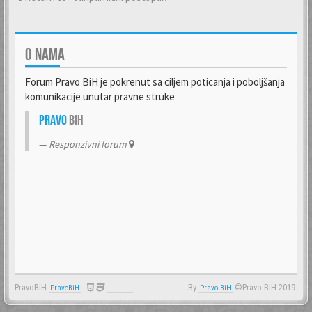
O NAMA
Forum Pravo BiH je pokrenut sa ciljem poticanja i poboljšanja
komunikacije unutar pravne struke
Pravo
BiH
Responzivni forum
PravoBiH
-
By
©Pravo BiH 2019.
PravoBiH
Anwalt
Pravo BiH
- -