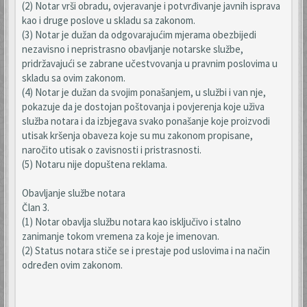
(2) Notar vrši obradu, ovjeravanje i potvrđivanje javnih isprava
kao i druge poslove u skladu sa zakonom.
(3) Notar je dužan da odgovarajućim mjerama obezbijedi
nezavisno i nepristrasno obavljanje notarske službe,
pridržavajući se zabrane učestvovanja u pravnim poslovima u
skladu sa ovim zakonom.
(4) Notar je dužan da svojim ponašanjem, u službi i van nje,
pokazuje da je dostojan poštovanja i povjerenja koje uživa
služba notara i da izbjegava svako ponašanje koje proizvodi
utisak kršenja obaveza koje su mu zakonom propisane,
naročito utisak o zavisnosti i pristrasnosti.
(5) Notaru nije dopuštena reklama.
Obavljanje službe notara
Član 3.
(1) Notar obavlja službu notara kao isključivo i stalno
zanimanje tokom vremena za koje je imenovan.
(2) Status notara stiče se i prestaje pod uslovima i na način
određen ovim zakonom.