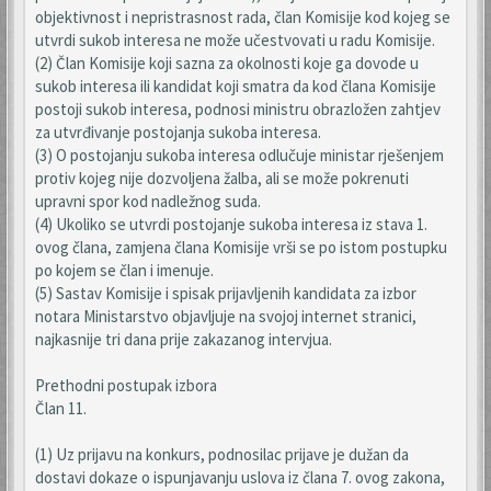
objektivnost i nepristrasnost rada, član Komisije kod kojeg se
utvrdi sukob interesa ne može učestvovati u radu Komisije.
(2) Član Komisije koji sazna za okolnosti koje ga dovode u
sukob interesa ili kandidat koji smatra da kod člana Komisije
postoji sukob interesa, podnosi ministru obrazložen zahtjev
za utvrđivanje postojanja sukoba interesa.
(3) O postojanju sukoba interesa odlučuje ministar rješenjem
protiv kojeg nije dozvoljena žalba, ali se može pokrenuti
upravni spor kod nadležnog suda.
(4) Ukoliko se utvrdi postojanje sukoba interesa iz stava 1.
ovog člana, zamjena člana Komisije vrši se po istom postupku
po kojem se član i imenuje.
(5) Sastav Komisije i spisak prijavljenih kandidata za izbor
notara Ministarstvo objavljuje na svojoj internet stranici,
najkasnije tri dana prije zakazanog intervjua.
Prethodni postupak izbora
Član 11.
(1) Uz prijavu na konkurs, podnosilac prijave je dužan da
dostavi dokaze o ispunjavanju uslova iz člana 7. ovog zakona,