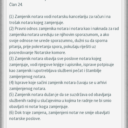
Član 24.
(1) Zamjenik notara vodi notarsku kancelariju za račun i na
trošak notara kojeg zamjenjuje.
(2) Pravni odnos zamjenika notara i notara kao i naknada za rad
zamjenika notara uređuju se njihovim sporazumom, a ako
svoje odnose ne urede sporazumno, dužni su da sporna
pitanja, prije pokretanja spora, pokušaju riješiti uz
posredovanje Notarske komore.
(3) Zamjenik notara obavlja sve poslove notara kojeg
zamjenjuje, vodi njegove knjige i upisnike, isprave potpisuje
kao zamjenik i upotrebljava službeni pečat i štambilje
zamijenjenog notara.
(4) Isprave koje sačini zamjenik notara čuvaju se u arhivi
zamijenjenog notara.
(5) Zamjenik notara dužan je da se suzdržava od obavljanja
službenih radnji u slučajevima u kojima te radnje ne bi smio
obavljati ni notar koga zamjenjuje.
(6) Dok traje zamjena, zamijenjeni notar ne smije obavljati
notarske poslove.