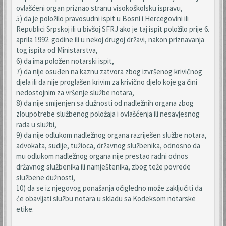
ovlašćeni organ priznao stranu visokoškolsku ispravu,
5) da je položilo pravosudni ispit u Bosni i Hercegovini ili
Republici Srpskoj ili u bivšoj SFRJ ako je taj ispit položilo prije 6.
aprila 1992. godine ili u nekoj drugoj državi, nakon priznavanja
tog ispita od Ministarstva,
6) da ima položen notarski ispit,
7) da nije osuđen na kaznu zatvora zbog izvršenog krivičnog
djela ili da nije proglašen krivim za krivično djelo koje ga čini
nedostojnim za vršenje službe notara,
8) da nije smijenjen sa dužnosti od nadležnih organa zbog
zloupotrebe službenog položaja i ovlašćenja ili nesavjesnog
rada u službi,
9) da nije odlukom nadležnog organa razriješen službe notara,
advokata, sudije, tužioca, državnog službenika, odnosno da
mu odlukom nadležnog organa nije prestao radni odnos
državnog službenika ili namještenika, zbog teže povrede
službene dužnosti,
10) da se iz njegovog ponašanja očigledno može zaključiti da
će obavljati službu notara u skladu sa Kodeksom notarske
etike.