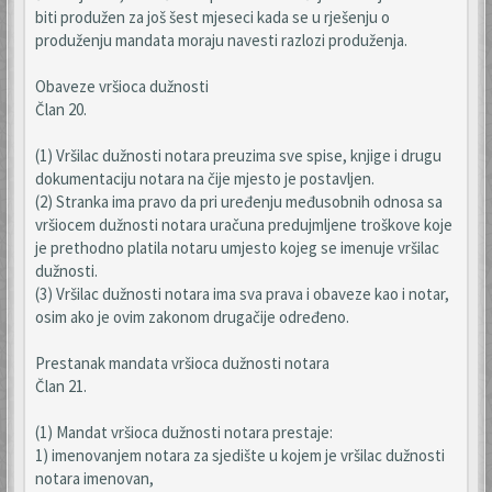
biti produžen za još šest mjeseci kada se u rješenju o
produženju mandata moraju navesti razlozi produženja.
Obaveze vršioca dužnosti
Član 20.
(1) Vršilac dužnosti notara preuzima sve spise, knjige i drugu
dokumentaciju notara na čije mjesto je postavljen.
(2) Stranka ima pravo da pri uređenju međusobnih odnosa sa
vršiocem dužnosti notara uračuna predujmljene troškove koje
je prethodno platila notaru umjesto kojeg se imenuje vršilac
dužnosti.
(3) Vršilac dužnosti notara ima sva prava i obaveze kao i notar,
osim ako je ovim zakonom drugačije određeno.
Prestanak mandata vršioca dužnosti notara
Član 21.
(1) Mandat vršioca dužnosti notara prestaje:
1) imenovanjem notara za sjedište u kojem je vršilac dužnosti
notara imenovan,