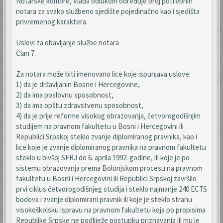
Notarske komore, Vlada odlukom određuje broj potrebnih
notara za svako službeno sjedište pojedinačno kao i sjedišta
privremenog karaktera.
Uslovi za obavljanje službe notara
Član 7.
Za notara može biti imenovano lice koje ispunjava uslove:
1) da je državljanin Bosne i Hercegovine,
2) da ima poslovnu sposobnost,
3) da ima opštu zdravstvenu sposobnost,
4) da je prije reforme visokog obrazovanja, četvorogodišnjim
studijem na pravnom fakultetu u Bosni i Hercegovini ili
Republici Srpskoj steklo zvanje diplomiranog pravnika, kao i
lice koje je zvanje diplomiranog pravnika na pravnom fakultetu
steklo u bivšoj SFRJ do 6. aprila 1992. godine, ili koje je po
sistemu obrazovanja prema Bolonjskom procesu na pravnom
fakultetu u Bosni i Hercegovini ili Republici Srpskoj završilo
prvi ciklus četvorogodišnjeg studija i steklo najmanje 240 ECTS
bodova i zvanje diplomirani pravnik ili koje je steklo stranu
visokoškolsku ispravu na pravnom fakultetu koja po propisima
Republike Srpske ne podliježe postupku priznavanja ili mu je