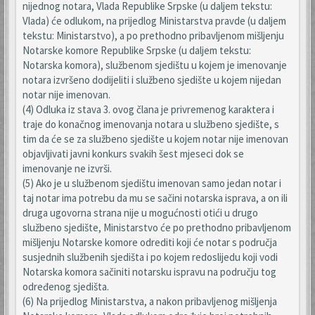
nijednog notara, Vlada Republike Srpske (u daljem tekstu:
Vlada) će odlukom, na prijedlog Ministarstva pravde (u daljem
tekstu: Ministarstvo), a po prethodno pribavljenom mišljenju
Notarske komore Republike Srpske (u daljem tekstu:
Notarska komora), službenom sjedištu u kojem je imenovanje
notara izvršeno dodijeliti i službeno sjedište u kojem nijedan
notar nije imenovan.
(4) Odluka iz stava 3. ovog člana je privremenog karaktera i
traje do konačnog imenovanja notara u službeno sjedište, s
tim da će se za službeno sjedište u kojem notar nije imenovan
objavljivati javni konkurs svakih šest mjeseci dok se
imenovanje ne izvrši.
(5) Ako je u službenom sjedištu imenovan samo jedan notar i
taj notar ima potrebu da mu se sačini notarska isprava, a on ili
druga ugovorna strana nije u mogućnosti otići u drugo
službeno sjedište, Ministarstvo će po prethodno pribavljenom
mišljenju Notarske komore odrediti koji će notar s područja
susjednih službenih sjedišta i po kojem redoslijedu koji vodi
Notarska komora sačiniti notarsku ispravu na području tog
određenog sjedišta.
(6) Na prijedlog Ministarstva, a nakon pribavljenog mišljenja