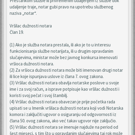
Prestankom službe ili privremenim udaljenjem iz službe dok
udaljenje traje, notar gubi pravo na upotrebu službenog
naziva „notar“.
Vršilac dužnosti notara
Član 19.
(1) Ako je služba notara prestala, ili ako je to u interesu
funkcionisanja službe notarijata, ili u drugim opravdanim
slučajevima, ministar može bez javnog konkursa imenovati
vršioca dužnosti notara.
(2) Za vršioca dužnosti notara može biti imenovan drugi notar
ili lice koje ispunjava uslove iz člana 7. ovog zakona.
(3) Vršilac dužnosti notara obavlja notarske poslove u svoje
ime i za svoj račun, a isprave potpisuje kao vršilac dužnosti i
koristi svoj pečat i svoj štambilj.
(4) Vršilac dužnosti notara obavezan je prije početka rada
upisati se u Imenik vršilaca dužnosti notara koji vodi Notarska
komora i zaključiti ugovor o osiguranju od odgovornosti iz
člana 50. ovog zakona, ako već takav ugovor nije zaključio.
(5) Vršilac dužnosti notara se imenuje najduže na period od
šest mjeseci, s tim što u opravdanim slučajevima taj rok može