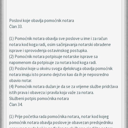
Poslovi koje obavlja pomoćnik notara
Član 33.
(1) Pomoćnik notara obavlja sve poslove u ime i za račun
notara kod koga radi, osim sačinjavanja notarski obrađene
isprave i sprovođenja ostavinskog postupka.
(2) Pomoćnik notara potpisuje notarske isprave sa
napomenom da potpisuje za notara kod koga radi.
(3) Poslovi koje u okviru svoga djelokruga obavlja pomoćnik
notara imaju isto pravno dejstvo kao da ih je neposredno
obavio notar.
(4) Pomoćnik notara dužan je da se za vrijeme službe pridržava
istih prava i obaveza i pravila koja važe za notara.
Službeni potpis pomoćnika notara
Član 34.
(1) Prije početka rada pomoćnika notara, notar kod kojeg
pomoćnik notara obavlja poslove je obavezan predsjedniku