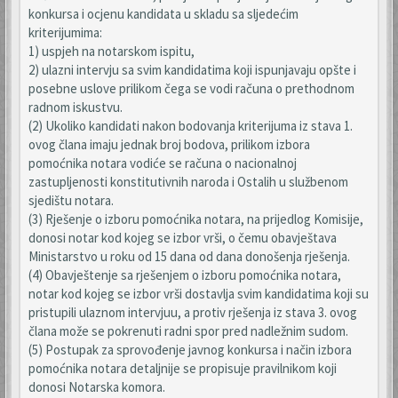
konkursa i ocjenu kandidata u skladu sa sljedećim
kriterijumima:
1) uspjeh na notarskom ispitu,
2) ulazni intervju sa svim kandidatima koji ispunjavaju opšte i
posebne uslove prilikom čega se vodi računa o prethodnom
radnom iskustvu.
(2) Ukoliko kandidati nakon bodovanja kriterijuma iz stava 1.
ovog člana imaju jednak broj bodova, prilikom izbora
pomoćnika notara vodiće se računa o nacionalnoj
zastupljenosti konstitutivnih naroda i Ostalih u službenom
sjedištu notara.
(3) Rješenje o izboru pomoćnika notara, na prijedlog Komisije,
donosi notar kod kojeg se izbor vrši, o čemu obavještava
Ministarstvo u roku od 15 dana od dana donošenja rješenja.
(4) Obavještenje sa rješenjem o izboru pomoćnika notara,
notar kod kojeg se izbor vrši dostavlja svim kandidatima koji su
pristupili ulaznom intervjuu, a protiv rješenja iz stava 3. ovog
člana može se pokrenuti radni spor pred nadležnim sudom.
(5) Postupak za sprovođenje javnog konkursa i način izbora
pomoćnika notara detaljnije se propisuje pravilnikom koji
donosi Notarska komora.