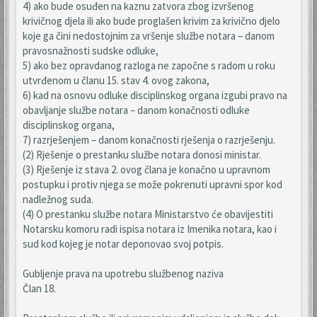
4) ako bude osuđen na kaznu zatvora zbog izvršenog
krivičnog djela ili ako bude proglašen krivim za krivično djelo
koje ga čini nedostojnim za vršenje službe notara – danom
pravosnažnosti sudske odluke,
5) ako bez opravdanog razloga ne započne s radom u roku
utvrđenom u članu 15. stav 4. ovog zakona,
6) kad na osnovu odluke disciplinskog organa izgubi pravo na
obavljanje službe notara – danom konačnosti odluke
disciplinskog organa,
7) razrješenjem – danom konačnosti rješenja o razrješenju.
(2) Rješenje o prestanku službe notara donosi ministar.
(3) Rješenje iz stava 2. ovog člana je konačno u upravnom
postupku i protiv njega se može pokrenuti upravni spor kod
nadležnog suda.
(4) O prestanku službe notara Ministarstvo će obavijestiti
Notarsku komoru radi ispisa notara iz Imenika notara, kao i
sud kod kojeg je notar deponovao svoj potpis.
Gubljenje prava na upotrebu službenog naziva
Član 18.