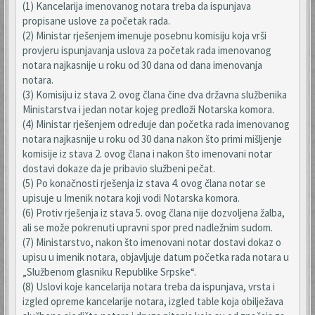
(1) Kancelarija imenovanog notara treba da ispunjava
propisane uslove za početak rada.
(2) Ministar rješenjem imenuje posebnu komisiju koja vrši
provjeru ispunjavanja uslova za početak rada imenovanog
notara najkasnije u roku od 30 dana od dana imenovanja
notara.
(3) Komisiju iz stava 2. ovog člana čine dva državna službenika
Ministarstva i jedan notar kojeg predloži Notarska komora.
(4) Ministar rješenjem određuje dan početka rada imenovanog
notara najkasnije u roku od 30 dana nakon što primi mišljenje
komisije iz stava 2. ovog člana i nakon što imenovani notar
dostavi dokaze da je pribavio službeni pečat.
(5) Po konačnosti rješenja iz stava 4. ovog člana notar se
upisuje u Imenik notara koji vodi Notarska komora.
(6) Protiv rješenja iz stava 5. ovog člana nije dozvoljena žalba,
ali se može pokrenuti upravni spor pred nadležnim sudom.
(7) Ministarstvo, nakon što imenovani notar dostavi dokaz o
upisu u imenik notara, objavljuje datum početka rada notara u
„Službenom glasniku Republike Srpske“.
(8) Uslovi koje kancelarija notara treba da ispunjava, vrsta i
izgled opreme kancelarije notara, izgled table koja obilježava