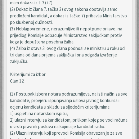
osim dokaza iz t. 3) i 7).
(2) Dokaz iz člana 7. tačka 3) ovog zakona dostavlja samo
predloženi kandidat, a dokaz iz tačke 7) pribavlja Ministarstvo
po službenoj dužnosti.
(3) Neblagovremene, nerazumljive ili nepotpune prijave, na
prijedlog Komisije odbacuje Ministarstvo zaključkom protiv
koga je dopuštena posebna žalba.
(4) Žalba iz stava 3. ovog člana podnosi se ministru u roku od
tri dana od dana prijema zaključka i ona odgađa izvršenje
zaključka.
Kriterijumi za izbor
Član 12.
(1) Postupak izbora notara podrazumijeva, na isti način za sve
kandidate, provjeru ispunjavanja uslova javnog konkursa i
ocjenu kandidata u skladu sa sljedećim kriterijumima:
1) uspjeh na notarskom ispitu,
2) ulazni intervju sa kandidatom, prilikom kojeg se vodi računa
o vrsti pravnih poslova na kojima je kandidat radio.
(2) Ulazni intervju koji sprovodi Komisija obavezan je za sve