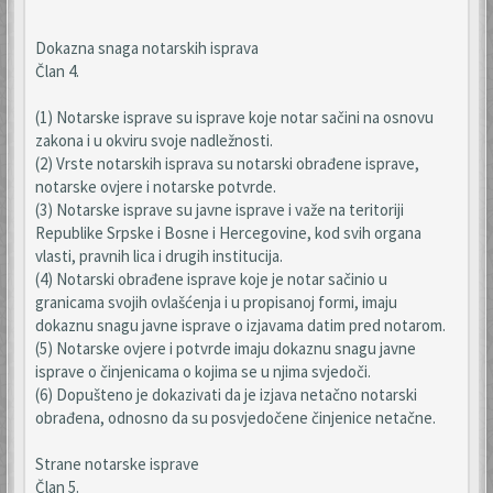
Dokazna snaga notarskih isprava
Član 4.
(1) Notarske isprave su isprave koje notar sačini na osnovu
zakona i u okviru svoje nadležnosti.
(2) Vrste notarskih isprava su notarski obrađene isprave,
notarske ovjere i notarske potvrde.
(3) Notarske isprave su javne isprave i važe na teritoriji
Republike Srpske i Bosne i Hercegovine, kod svih organa
vlasti, pravnih lica i drugih institucija.
(4) Notarski obrađene isprave koje je notar sačinio u
granicama svojih ovlašćenja i u propisanoj formi, imaju
dokaznu snagu javne isprave o izjavama datim pred notarom.
(5) Notarske ovjere i potvrde imaju dokaznu snagu javne
isprave o činjenicama o kojima se u njima svjedoči.
(6) Dopušteno je dokazivati da je izjava netačno notarski
obrađena, odnosno da su posvjedočene činjenice netačne.
Strane notarske isprave
Član 5.