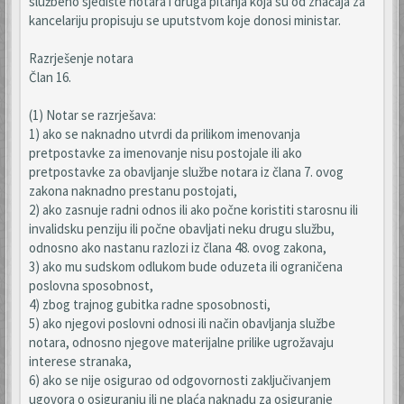
službeno sjedište notara i druga pitanja koja su od značaja za
kancelariju propisuju se uputstvom koje donosi ministar.
Razrješenje notara
Član 16.
(1) Notar se razrješava:
1) ako se naknadno utvrdi da prilikom imenovanja
pretpostavke za imenovanje nisu postojale ili ako
pretpostavke za obavljanje službe notara iz člana 7. ovog
zakona naknadno prestanu postojati,
2) ako zasnuje radni odnos ili ako počne koristiti starosnu ili
invalidsku penziju ili počne obavljati neku drugu službu,
odnosno ako nastanu razlozi iz člana 48. ovog zakona,
3) ako mu sudskom odlukom bude oduzeta ili ograničena
poslovna sposobnost,
4) zbog trajnog gubitka radne sposobnosti,
5) ako njegovi poslovni odnosi ili način obavljanja službe
notara, odnosno njegove materijalne prilike ugrožavaju
interese stranaka,
6) ako se nije osigurao od odgovornosti zaključivanjem
ugovora o osiguranju ili ne plaća naknadu za osiguranje