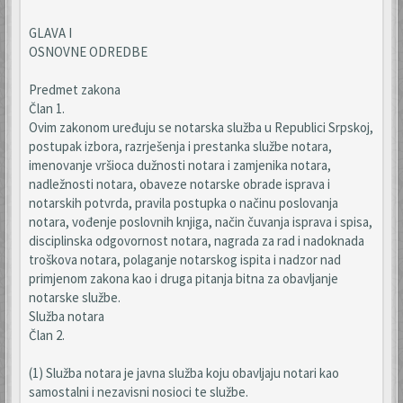
GLAVA I
OSNOVNE ODREDBE
Predmet zakona
Član 1.
Ovim zakonom uređuju se notarska služba u Republici Srpskoj,
postupak izbora, razrješenja i prestanka službe notara,
imenovanje vršioca dužnosti notara i zamjenika notara,
nadležnosti notara, obaveze notarske obrade isprava i
notarskih potvrda, pravila postupka o načinu poslovanja
notara, vođenje poslovnih knjiga, način čuvanja isprava i spisa,
disciplinska odgovornost notara, nagrada za rad i nadoknada
troškova notara, polaganje notarskog ispita i nadzor nad
primjenom zakona kao i druga pitanja bitna za obavljanje
notarske službe.
Služba notara
Član 2.
(1) Služba notara je javna služba koju obavljaju notari kao
samostalni i nezavisni nosioci te službe.