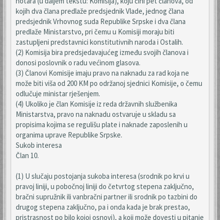
notara (u daljem tekstu: Komisija), koju čini pet članova, od
kojih dva člana predlaže predsjednik Vlade, jednog člana
predsjednik Vrhovnog suda Republike Srpske i dva člana
predlaže Ministarstvo, pri čemu u Komisiji moraju biti
zastupljeni predstavnici konstitutivnih naroda i Ostalih.
(2) Komisija bira predsjedavajućeg između svojih članova i
donosi poslovnik o radu većinom glasova.
(3) Članovi Komisije imaju pravo na naknadu za rad koja ne
može biti viša od 200 KM po održanoj sjednici Komisije, o čemu
odlučuje ministar rješenjem.
(4) Ukоlikо је člаn Kоmisiје iz rеdа držаvnih službеnikа
Мinistаrstvа, prаvо nа nаknаdu оstvаruје u sklаdu sа
prоpisimа kојimа sе rеgulišu plаtе i nаknаdе zаpоslеnih u
оrgаnimа uprаvе Rеpublikе Srpskе.
Sukob interesa
Član 10.
(1) U slučaju postojanja sukoba interesa (srodnik po krvi u
pravoj liniji, u pobočnoj liniji do četvrtog stepena zaključno,
bračni supružnik ili vanbračni partner ili srodnik po tazbini do
drugog stepena zaključno, pa i onda kada je brak prestao,
pristrasnost po bilo kojoj osnovi), a koji može dovesti u pitanje