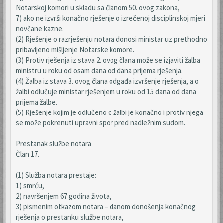
Notarskoj komori u skladu sa članom 50. ovog zakona,
7) ako ne izvrši konačno rješenje o izrečenoj disciplinskoj mjeri
novčane kazne.
(2) Rješenje o razrješenju notara donosi ministar uz prethodno
pribavljeno mišljenje Notarske komore.
(3) Protiv rješenja iz stava 2. ovog člana može se izjaviti žalba
ministru u roku od osam dana od dana prijema rješenja.
(4) Žalba iz stava 3. ovog člana odgađa izvršenje rješenja, a o
žalbi odlučuje ministar rješenjem u roku od 15 dana od dana
prijema žalbe.
(5) Rješenje kojim je odlučeno o žalbi je konačno i protiv njega
se može pokrenuti upravni spor pred nadležnim sudom.
Prestanak službe notara
Član 17.
(1) Služba notara prestaje:
1) smrću,
2) navršenjem 67 godina života,
3) pismenim otkazom notara – danom donošenja konačnog
rješenja o prestanku službe notara,