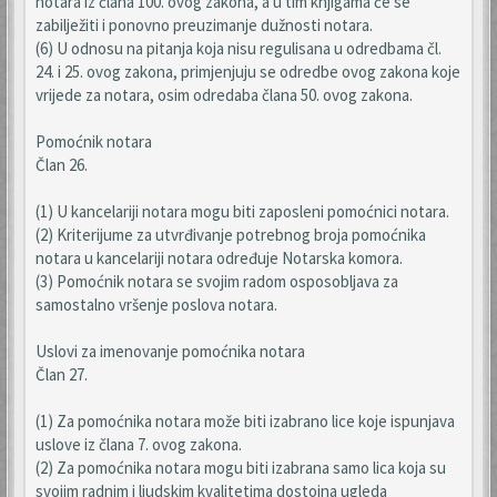
notara iz člana 100. ovog zakona, a u tim knjigama će se
zabilježiti i ponovno preuzimanje dužnosti notara.
(6) U odnosu na pitanja koja nisu regulisana u odredbama čl.
24. i 25. ovog zakona, primjenjuju se odredbe ovog zakona koje
vrijede za notara, osim odredaba člana 50. ovog zakona.
Pomoćnik notara
Član 26.
(1) U kancelariji notara mogu biti zaposleni pomoćnici notara.
(2) Kriterijume za utvrđivanje potrebnog broja pomoćnika
notara u kancelariji notara određuje Notarska komora.
(3) Pomoćnik notara se svojim radom osposobljava za
samostalno vršenje poslova notara.
Uslovi za imenovanje pomoćnika notara
Član 27.
(1) Za pomoćnika notara može biti izabrano lice koje ispunjava
uslove iz člana 7. ovog zakona.
(2) Za pomoćnika notara mogu biti izabrana samo lica koja su
svojim radnim i ljudskim kvalitetima dostojna ugleda