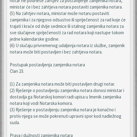
notar ne podnese zahtjev za postavljenje zamjenika notara,
ministar će i bez zahtjeva notara postaviti zamjenika notara.
(5) Na zahtjev notara, ministar može notaru postaviti
zamjenika i za njegovo odsustvo ili spriječenost za rad koje će
trajati i kraće od dvije sedmice ili stalnog zamjenika notara za
sve slučajeve spriječenosti za rad notara koji nastupe tokom
jedne kalendarske godine.
(6) U slučaju privremenog udaljenja notara iz službe, zamjenik
notara može biti postavljen i bez zahtjeva notara.
Postupak postavljenja zamjenika notara
Član 23.
(1) Za zamjenika notara može biti postavljen drugi notar.
(2) Rješenje o postavljenju zamjenika notara donosi ministar i
dostavlja ga Notarskoj komori radi upisa u Imenik zamjenika
notara koji vodi Notarska komora.
(3) Rješenje o postavljenju zamjenika notara je konačno i
protiv njega se može pokrenuti upravni spor kod nadležnog
suda.
Prava i dužnosti zamjenika notara