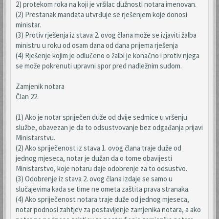
2) protekom roka na koji je vršilac dužnosti notara imenovan.
(2) Prestanak mandata utvrđuje se rješenjem koje donosi
ministar.
(3) Protiv rješenja iz stava 2. ovog člana može se izjaviti žalba
ministru u roku od osam dana od dana prijema rješenja
(4) Rješenje kojim je odlučeno o žalbi je konačno i protiv njega
se može pokrenuti upravni spor pred nadležnim sudom.
Zamjenik notara
Član 22.
(1) Ako je notar spriječen duže od dvije sedmice u vršenju
službe, obavezan je da to odsustvovanje bez odgađanja prijavi
Ministarstvu.
(2) Ako spriječenost iz stava 1. ovog člana traje duže od
jednog mjeseca, notar je dužan da o tome obavijesti
Ministarstvo, koje notaru daje odobrenje za to odsustvo.
(3) Odobrenje iz stava 2. ovog člana izdaje se samo u
slučajevima kada se time ne ometa zaštita prava stranaka.
(4) Ako spriječenost notara traje duže od jednog mjeseca,
notar podnosi zahtjev za postavljenje zamjenika notara, a ako