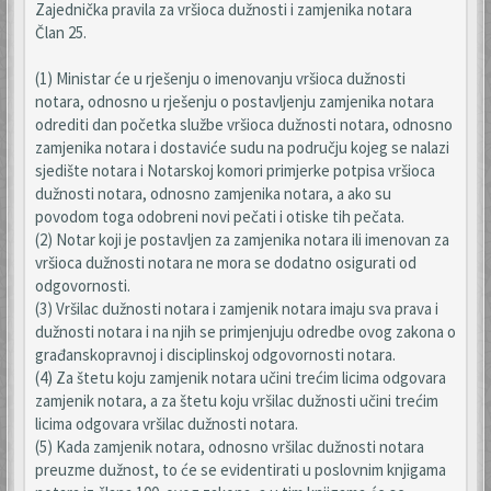
Zajednička pravila za vršioca dužnosti i zamjenika notara
Član 25.
(1) Ministar će u rješenju o imenovanju vršioca dužnosti
notara, odnosno u rješenju o postavljenju zamjenika notara
odrediti dan početka službe vršioca dužnosti notara, odnosno
zamjenika notara i dostaviće sudu na području kojeg se nalazi
sjedište notara i Notarskoj komori primjerke potpisa vršioca
dužnosti notara, odnosno zamjenika notara, a ako su
povodom toga odobreni novi pečati i otiske tih pečata.
(2) Notar koji je postavljen za zamjenika notara ili imenovan za
vršioca dužnosti notara ne mora se dodatno osigurati od
odgovornosti.
(3) Vršilac dužnosti notara i zamjenik notara imaju sva prava i
dužnosti notara i na njih se primjenjuju odredbe ovog zakona o
građanskopravnoj i disciplinskoj odgovornosti notara.
(4) Za štetu koju zamjenik notara učini trećim licima odgovara
zamjenik notara, a za štetu koju vršilac dužnosti učini trećim
licima odgovara vršilac dužnosti notara.
(5) Kada zamjenik notara, odnosno vršilac dužnosti notara
preuzme dužnost, to će se evidentirati u poslovnim knjigama