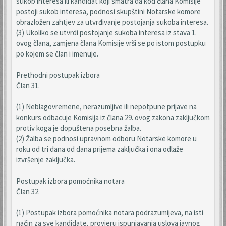
sukob interesa ili kandidat koji smatra da kod člana Komisije
postoji sukob interesa, podnosi skupštini Notarske komore
obrazložen zahtjev za utvrđivanje postojanja sukoba interesa.
(3) Ukoliko se utvrdi postojanje sukoba interesa iz stava 1.
ovog člana, zamjena člana Komisije vrši se po istom postupku
po kojem se član i imenuje.
Prethodni postupak izbora
Član 31.
(1) Neblagovremene, nerazumljive ili nepotpune prijave na
konkurs odbacuje Komisija iz člana 29. ovog zakona zaključkom
protiv koga je dopuštena posebna žalba.
(2) Žalba se podnosi upravnom odboru Notarske komore u
roku od tri dana od dana prijema zaključka i ona odlaže
izvršenje zaključka.
Postupak izbora pomoćnika notara
Član 32.
(1) Postupak izbora pomoćnika notara podrazumijeva, na isti
način za sve kandidate, provjeru ispunjavanja uslova javnog