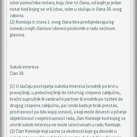
izbor pomoćnika notara, koju čine tri člana, od kojih je jedan
notar kod kojeg se vrši izbor, osim u slučaju iz člana 30. ovog
zakona.
(2) Komisija iz stava 1. ovog člana bira predsjedavajućeg
između svojih članova i donosi poslovnik o radu većinom
glasova.
Sukob interesa
Član 30.
(1) U slučaju postojanja sukoba interesa (srodnik po krvi u
pravoj liniji, u pobočnoj liniji do četvrtog stepena zaključno,
bračni supružnik ili vanbračni partner ili srodnik po tazbini do
drugog stepena zaključno, pa i onda kada je brak prestao,
pristrasnost po bilo kojoj osnovi), a koji može dovesti u pitanje
objektivnost i nepristrasnost rada, član Komisije kod kojeg se
utvrdi sukob interesa ne može učestvovati u radu Komisije.
(2) Član Komisije koji sazna za okolnosti koje ga dovode u