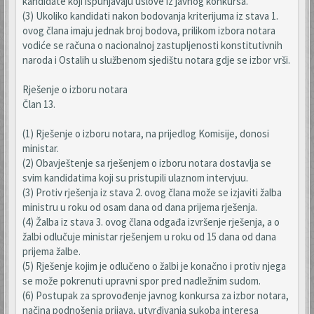
kandidate koji ispunjavaju uslove iz javnog konkursa.
(3) Ukoliko kandidati nakon bodovanja kriterijuma iz stava 1.
ovog člana imaju jednak broj bodova, prilikom izbora notara
vodiće se računa o nacionalnoj zastupljenosti konstitutivnih
naroda i Ostalih u službenom sjedištu notara gdje se izbor vrši.
Rješenje o izboru notara
Član 13.
(1) Rješenje o izboru notara, na prijedlog Komisije, donosi
ministar.
(2) Obavještenje sa rješenjem o izboru notara dostavlja se
svim kandidatima koji su pristupili ulaznom intervjuu.
(3) Protiv rješenja iz stava 2. ovog člana može se izjaviti žalba
ministru u roku od osam dana od dana prijema rješenja.
(4) Žalba iz stava 3. ovog člana odgađa izvršenje rješenja, a o
žalbi odlučuje ministar rješenjem u roku od 15 dana od dana
prijema žalbe.
(5) Rješenje kojim je odlučeno o žalbi je konačno i protiv njega
se može pokrenuti upravni spor pred nadležnim sudom.
(6) Postupak za sprovođenje javnog konkursa za izbor notara,
načina podnošenja prijava, utvrđivanja sukoba interesa