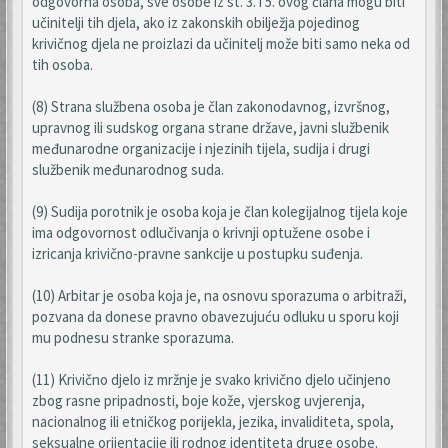
odgovorna osoba, sve osobe iz st. 3. i 5. ovog člana mogu biti
učinitelji tih djela, ako iz zakonskih obilježja pojedinog
krivičnog djela ne proizlazi da učinitelj može biti samo neka od
tih osoba.
(8) Strana službena osoba je član zakonodavnog, izvršnog,
upravnog ili sudskog organa strane države, javni službenik
međunarodne organizacije i njezinih tijela, sudija i drugi
službenik međunarodnog suda.
(9) Sudija porotnik je osoba koja je član kolegijalnog tijela koje
ima odgovornost odlučivanja o krivnji optužene osobe i
izricanja krivično-pravne sankcije u postupku suđenja.
(10) Arbitar je osoba koja je, na osnovu sporazuma o arbitraži,
pozvana da donese pravno obavezujuću odluku u sporu koji
mu podnesu stranke sporazuma.
(11) Krivično djelo iz mržnje je svako krivično djelo učinjeno
zbog rasne pripadnosti, boje kože, vjerskog uvjerenja,
nacionalnog ili etničkog porijekla, jezika, invaliditeta, spola,
seksualne orijentacije ili rodnog identiteta druge osobe.