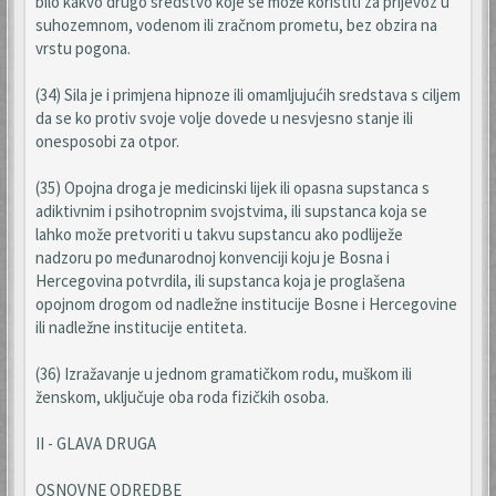
bilo kakvo drugo sredstvo koje se može koristiti za prijevoz u
suhozemnom, vodenom ili zračnom prometu, bez obzira na
vrstu pogona.
(34) Sila je i primjena hipnoze ili omamljujućih sredstava s ciljem
da se ko protiv svoje volje dovede u nesvjesno stanje ili
onesposobi za otpor.
(35) Opojna droga je medicinski lijek ili opasna supstanca s
adiktivnim i psihotropnim svojstvima, ili supstanca koja se
lahko može pretvoriti u takvu supstancu ako podliježe
nadzoru po međunarodnoj konvenciji koju je Bosna i
Hercegovina potvrdila, ili supstanca koja je proglašena
opojnom drogom od nadležne institucije Bosne i Hercegovine
ili nadležne institucije entiteta.
(36) Izražavanje u jednom gramatičkom rodu, muškom ili
ženskom, uključuje oba roda fizičkih osoba.
II - GLAVA DRUGA
OSNOVNE ODREDBE