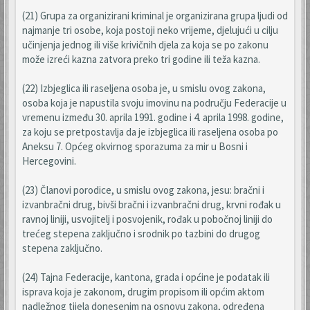
(21) Grupa za organizirani kriminal je organizirana grupa ljudi od
najmanje tri osobe, koja postoji neko vrijeme, djelujući u cilju
učinjenja jednog ili više krivičnih djela za koja se po zakonu
može izreći kazna zatvora preko tri godine ili teža kazna.
(22) Izbjeglica ili raseljena osoba je, u smislu ovog zakona,
osoba koja je napustila svoju imovinu na području Federacije u
vremenu između 30. aprila 1991. godine i 4. aprila 1998. godine,
za koju se pretpostavlja da je izbjeglica ili raseljena osoba po
Aneksu 7. Općeg okvirnog sporazuma za mir u Bosni i
Hercegovini.
(23) Članovi porodice, u smislu ovog zakona, jesu: bračni i
izvanbračni drug, bivši bračni i izvanbračni drug, krvni rođak u
ravnoj liniji, usvojitelj i posvojenik, rođak u pobočnoj liniji do
trećeg stepena zaključno i srodnik po tazbini do drugog
stepena zaključno.
(24) Tajna Federacije, kantona, grada i općine je podatak ili
isprava koja je zakonom, drugim propisom ili općim aktom
nadležnog tijela donesenim na osnovu zakona, određena