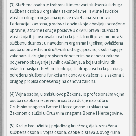
(3) Službena osoba je izabrani ili imenovani službenik ili druga
službena osoba u organima zakonodavne, izvršne i sudske
vlasti i u drugim organima uprave i službama za upravu
Federacije, kantona, gradova i općina koje obavljaju određene
upravne, stručne i druge poslove u okviru prava i dužnosti
vlasti koja ih je osnovala; osoba koja stalno ili povremeno vrši
službenu dužnost u navedenim organima i tijelima; ovlašćena
osoba u privrednom društvu ili u drugoj pravnoj osobi kojoj je
zakonom ili drugim propisom donesenim na osnovu zakona
povjereno obavljanje javnih ovlašćenja, a koja u okviru tih
ovlasti obavlja određenu funkcija; te druga osoba koja obavlja
određenu službenu funkcija na osnovu ovlašćenja iz zakona ili
drugog propisa donesenog na osnovu zakona.
(4) Vojna osoba, u smislu ovog Zakona, je profesionalna vojna
osoba i osoba u rezervnom sastavu dok je na službi u
Oružanim snagama Bosne i Hercegovine, u skladu sa
Zakonom o službi u Oružanim snagama Bosne i Hercegovine.
(5) Kad je kao učinitelj pojedinog krivičnog djela označena
službena osoba ili vojna osoba, osobe iz stava 3. ovog člana