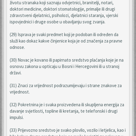
životu stranaka koji saznaju odvjetnici, branitelji, notari,
doktori medicine, doktori stomatologije, primalje ili drugi
zdravstveni djelatnici, psiholozi, djelatnici staranja, vjerski
ispovjednici i druge osobe u obavljanju svog zvanja.
(29) Isprava je svaki predmet koji je podoban ili određen da
služi kao dokaz kakve činjenice koja je od značenja za pravne
odnose.
(30) Novac je kovano ili papirnato sredstvo plaćanja koje je na
osnovu zakona u opticaju u Bosni i Hercegovini ili u stranoj
državi.
(31) Znaci za vrijednost podrazumijevaju i strane znakove za
vrijednost.
(32) Pokretnina je i svaka proizvedena ili skupljena energija za
davanje svjetlosti, topline ili kretanja, te telefonski i drugi
impulsi.
(33) Prijevozno sredstvo je svako plovilo, vozilo i letjelica, kao i