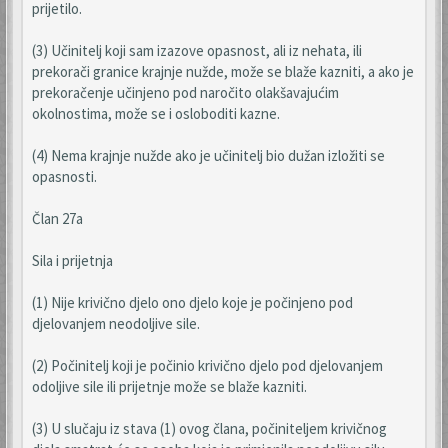
prijetilo.
(3) Učinitelj koji sam izazove opasnost, ali iz nehata, ili
prekorači granice krajnje nužde, može se blaže kazniti, a ako je
prekoračenje učinjeno pod naročito olakšavajućim
okolnostima, može se i osloboditi kazne.
(4) Nema krajnje nužde ako je učinitelj bio dužan izložiti se
opasnosti.
Član 27a
Sila i prijetnja
(1) Nije krivično djelo ono djelo koje je počinjeno pod
djelovanjem neodoljive sile.
(2) Počinitelj koji je počinio krivično djelo pod djelovanjem
odoljive sile ili prijetnje može se blaže kazniti.
(3) U slučaju iz stava (1) ovog člana, počiniteljem krivičnog