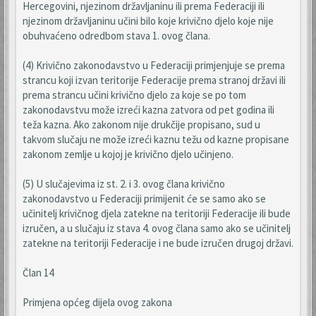
Hercegovini, njezinom državljaninu ili prema Federaciji ili
njezinom državljaninu učini bilo koje krivično djelo koje nije
obuhvaćeno odredbom stava 1. ovog člana.
(4) Krivično zakonodavstvo u Federaciji primjenjuje se prema
strancu koji izvan teritorije Federacije prema stranoj državi ili
prema strancu učini krivično djelo za koje se po tom
zakonodavstvu može izreći kazna zatvora od pet godina ili
teža kazna. Ako zakonom nije drukčije propisano, sud u
takvom slučaju ne može izreći kaznu težu od kazne propisane
zakonom zemlje u kojoj je krivično djelo učinjeno.
(5) U slučajevima iz st. 2. i 3. ovog člana krivično
zakonodavstvo u Federaciji primijenit će se samo ako se
učinitelj krivičnog djela zatekne na teritoriji Federacije ili bude
izručen, a u slučaju iz stava 4. ovog člana samo ako se učinitelj
zatekne na teritoriji Federacije i ne bude izručen drugoj državi.
Član 14
Primjena općeg dijela ovog zakona