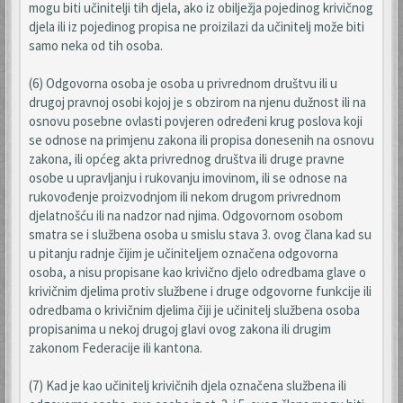
mogu biti učinitelji tih djela, ako iz obilježja pojedinog krivičnog
djela ili iz pojedinog propisa ne proizilazi da učinitelj može biti
samo neka od tih osoba.
(6) Odgovorna osoba je osoba u privrednom društvu ili u
drugoj pravnoj osobi kojoj je s obzirom na njenu dužnost ili na
osnovu posebne ovlasti povjeren određeni krug poslova koji
se odnose na primjenu zakona ili propisa donesenih na osnovu
zakona, ili općeg akta privrednog društva ili druge pravne
osobe u upravljanju i rukovanju imovinom, ili se odnose na
rukovođenje proizvodnjom ili nekom drugom privrednom
djelatnošću ili na nadzor nad njima. Odgovornom osobom
smatra se i službena osoba u smislu stava 3. ovog člana kad su
u pitanju radnje čijim je učiniteljem označena odgovorna
osoba, a nisu propisane kao krivično djelo odredbama glave o
krivičnim djelima protiv službene i druge odgovorne funkcije ili
odredbama o krivičnim djelima čiji je učinitelj službena osoba
propisanima u nekoj drugoj glavi ovog zakona ili drugim
zakonom Federacije ili kantona.
(7) Kad je kao učinitelj krivičnih djela označena službena ili