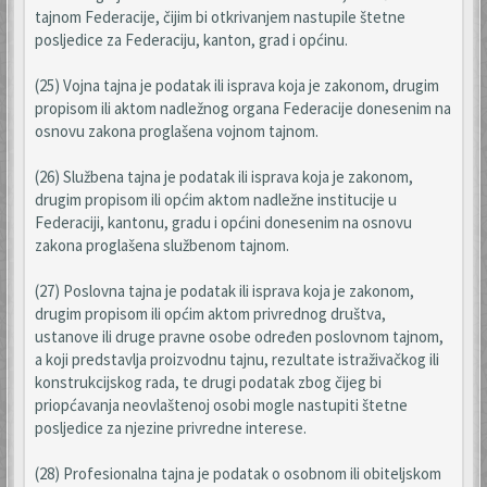
tajnom Federacije, čijim bi otkrivanjem nastupile štetne
posljedice za Federaciju, kanton, grad i općinu.
(25) Vojna tajna je podatak ili isprava koja je zakonom, drugim
propisom ili aktom nadležnog organa Federacije donesenim na
osnovu zakona proglašena vojnom tajnom.
(26) Službena tajna je podatak ili isprava koja je zakonom,
drugim propisom ili općim aktom nadležne institucije u
Federaciji, kantonu, gradu i općini donesenim na osnovu
zakona proglašena službenom tajnom.
(27) Poslovna tajna je podatak ili isprava koja je zakonom,
drugim propisom ili općim aktom privrednog društva,
ustanove ili druge pravne osobe određen poslovnom tajnom,
a koji predstavlja proizvodnu tajnu, rezultate istraživačkog ili
konstrukcijskog rada, te drugi podatak zbog čijeg bi
priopćavanja neovlaštenoj osobi mogle nastupiti štetne
posljedice za njezine privredne interese.
(28) Profesionalna tajna je podatak o osobnom ili obiteljskom