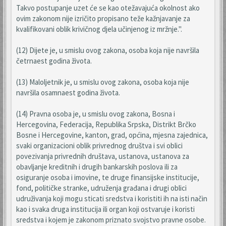
Takvo postupanje uzet će se kao otežavajuća okolnost ako
ovim zakonom nije izričito propisano teže kažnjavanje za
kvalifikovani oblik krivičnog djela učinjenog iz mržnje.".
(12) Dijete je, u smislu ovog zakona, osoba koja nije navršila
četrnaest godina života.
(13) Maloljetnik je, u smislu ovog zakona, osoba koja nije
navršila osamnaest godina života.
(14) Pravna osoba je, u smislu ovog zakona, Bosna i
Hercegovina, Federacija, Republika Srpska, Distrikt Brčko
Bosne i Hercegovine, kanton, grad, općina, mjesna zajednica,
svaki organizacioni oblik privrednog društva i svi oblici
povezivanja privrednih društava, ustanova, ustanova za
obavljanje kreditnih i drugih bankarskih poslova ili za
osiguranje osoba i imovine, te druge finansijske institucije,
fond, političke stranke, udruženja građana i drugi oblici
udruživanja koji mogu sticati sredstva i koristiti ih na isti način
kao i svaka druga institucija ili organ koji ostvaruje i koristi
sredstva i kojem je zakonom priznato svojstvo pravne osobe.