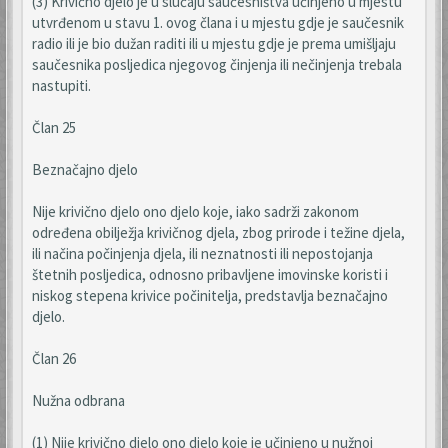
(3) Krivično djelo je u slučaju saučesništva učinjeno u mjestu
utvrđenom u stavu 1. ovog člana i u mjestu gdje je saučesnik
radio ili je bio dužan raditi ili u mjestu gdje je prema umišljaju
saučesnika posljedica njegovog činjenja ili nečinjenja trebala
nastupiti.
Član 25
Beznačajno djelo
Nije krivično djelo ono djelo koje, iako sadrži zakonom
određena obilježja krivičnog djela, zbog prirode i težine djela,
ili načina počinjenja djela, ili neznatnosti ili nepostojanja
štetnih posljedica, odnosno pribavljene imovinske koristi i
niskog stepena krivice počinitelja, predstavlja beznačajno
djelo.
Član 26
Nužna odbrana
(1) Nije krivično djelo ono djelo koje je učinjeno u nužnoj