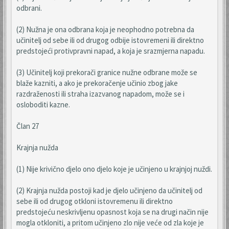
odbrani.
(2) Nužna je ona odbrana koja je neophodno potrebna da
učinitelj od sebe ili od drugog odbije istovremeni ili direktno
predstojeći protivpravni napad, a koja je srazmjerna napadu.
(3) Učinitelj koji prekorači granice nužne odbrane može se
blaže kazniti, a ako je prekoračenje učinio zbog jake
razdraženosti ili straha izazvanog napadom, može se i
osloboditi kazne.
Član 27
Krajnja nužda
(1) Nije krivično djelo ono djelo koje je učinjeno u krajnjoj nuždi.
(2) Krajnja nužda postoji kad je djelo učinjeno da učinitelj od
sebe ili od drugog otkloni istovremenu ili direktno
predstojeću neskrivljenu opasnost koja se na drugi način nije
mogla otkloniti, a pritom učinjeno zlo nije veće od zla koje je