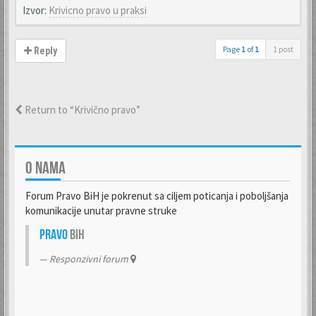
Izvor:
Krivicno pravo u praksi
Page
1
of
1
1 post
Reply
Return to “Krivično pravo”
O NAMA
Forum Pravo BiH je pokrenut sa ciljem poticanja i poboljšanja
komunikacije unutar pravne struke
Pravo
BiH
Responzivni forum