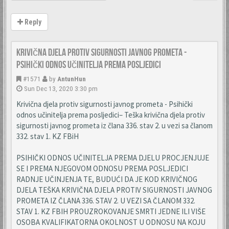
Reply
Krivična djela protiv sigurnosti javnog prometa -
Psihički odnos učinitelja prema posljedici
#1571
by
AntunHun
Sun Dec 13, 2020 3:30 pm
Krivična djela protiv sigurnosti javnog prometa - Psihički
odnos učinitelja prema posljedici– Teška krivična djela protiv
sigurnosti javnog prometa iz člana 336. stav 2. u vezi sa članom
332. stav 1. KZ FBiH
PSIHIČKI ODNOS UČINITELJA PREMA DJELU PROCJENJUJE
SE I PREMA NJEGOVOM ODNOSU PREMA POSLJEDICI
RADNJE UČINJENJA TE, BUDUĆI DA JE KOD KRIVIČNOG
DJELA TEŠKA KRIVIČNA DJELA PROTIV SIGURNOSTI JAVNOG
PROMETA IZ ČLANA 336. STAV 2. U VEZI SA ČLANOM 332.
STAV 1. KZ FBIH PROUZROKOVANJE SMRTI JEDNE ILI VIŠE
OSOBA KVALIFIKATORNA OKOLNOST U ODNOSU NA KOJU