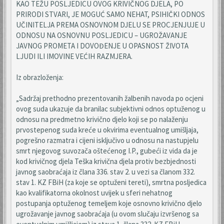
KAO TEŽU POSLJEDICU OVOG KRIVIČNOG DJELA, PO
PRIRODI STVARI, JE MOGUĆ SAMO NEHAT, PSIHIČKI ODNOS
UČINITELJA PREMA OSNOVNOM DJELU SE PROCJENJUJE U
ODNOSU NA OSNOVNU POSLJEDICU – UGROŽAVANJE
JAVNOG PROMETA I DOVOĐENJE U OPASNOST ŽIVOTA
LJUDI ILI IMOVINE VEĆIH RAZMJERA.
Iz obrazloženja:
„Sadržaj prethodno prezentovanih žalbenih navoda po ocjeni
ovog suda ukazuje da branilac subjektivni odnos optuženog u
odnosu na predmetno krivično djelo koji se po nalaženju
prvostepenog suda kreće u okvirima eventualnog umišljaja,
pogrešno razmatra i cijeni isključivo u odnosu na nastupjelu
smrt njegovog suvozača oštećenog I.P., gubeći iz vida da je
kod krivičnog djela Teška krivična djela protiv bezbjednosti
javnog saobraćaja iz člana 336. stav 2. u vezi sa članom 332.
stav 1. KZ FBiH (za koje se optuženi tereti), smrtna posljedica
kao kvalifikatorna okolnost uvijek u sferi nehatnog
postupanja optuženog temeljem koje osnovno krivično djelo
ugrožavanje javnog saobraćaja (u ovom slučaju izvršenog sa