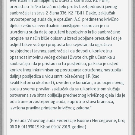
eventualnim umišljajem) iz stava 1. člana 332. KZ FBiH,
prerasta u Teško krivično djelo protiv bezbjednosti javnog
saobraćaja iz stava 2. člana 336. KZ FBiH. Dakle, zaključak
prvostepenog suda da je optuženi A.Č. predmetno krivično
djelo izvršio sa eventualnim umišljajem zasnovan je na
utvrđenju suda da je optuženi bezobzirno kršio saobraćajne
propise na način bliže opisan u izreci pobijane presude i da je
usljed takve vožnje i propusta bio svjestan da ugrožava
bezbjednost javnog saobraćaja i da dovodi u konkretnu
opasnost imovinu većeg obima i živote drugih učesnika u
saobraćaju i da je pristao na tu posljedicu, pa kako je usljed
konkretnog inkriminisanog postupanja optuženog nastupila i
daljnja posljedica u vidu smrti oštećenog I.P. (kao
kvalifikatorna okolnost), izveden je konačan, a po ocjeni ovog
suda u svemu pravilan zaključak da su u konkretnom slučaju
ostvarena sva bitna obilježja predmetnog krivičnog djela i da je
od strane prvostepenog suda, suprotno stava branioca,
izvršena pravilna primjena krivičnog zakona.“
(Presuda Vrhovnog suda Federacije Bosne i Hercegovine, broj
06 0 K 011990 19 Kž od 09.07.2019. godine)