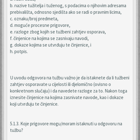
b. nazive tužitelja i tuženog, s podacima o njihovim adresama
prebivališta, odnosno sjedišta ako se radi o pravnim licima,
c. oznaku/broj predmeta,
d. moguće procesne prigovore,
e. razloge zbog kojih se tužbeni zahtjev osporava,
f. činjenice na kojima se zasnivaju navodi,
g. dokaze kojima se utvrđuju te činjenice, i
h. potpis.
U uvodu odgovora na tužbu važno je da istaknete da li tužbeni
zahtjev osporavate u cijelosti ili djelomično (ovisno o
konkretnom slučaju) i da navedete razloge za to. Nakon toga
iznesite činjenice na kojima zasnivate navode, kao i dokaze
koji utvrđuju te činjenice.
5.1.3. Koje prigovore mogu/moram istaknuti u odgovoru na
tužbu?