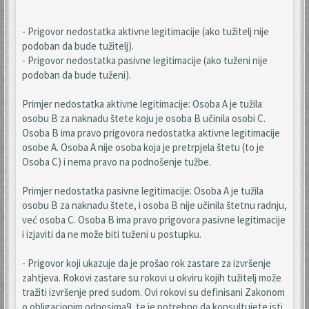
- Prigovor nedostatka aktivne legitimacije (ako tužitelj nije
podoban da bude tužitelj).
- Prigovor nedostatka pasivne legitimacije (ako tuženi nije
podoban da bude tuženi).
Primjer nedostatka aktivne legitimacije: Osoba A je tužila
osobu B za naknadu štete koju je osoba B učinila osobi C.
Osoba B ima pravo prigovora nedostatka aktivne legitimacije
osobe A. Osoba A nije osoba koja je pretrpjela štetu (to je
Osoba C) i nema pravo na podnošenje tužbe.
Primjer nedostatka pasivne legitimacije: Osoba A je tužila
osobu B za naknadu štete, i osoba B nije učinila štetnu radnju,
već osoba C. Osoba B ima pravo prigovora pasivne legitimacije
i izjaviti da ne može biti tuženi u postupku.
- Prigovor koji ukazuje da je prošao rok zastare za izvršenje
zahtjeva. Rokovi zastare su rokovi u okviru kojih tužitelj može
tražiti izvršenje pred sudom. Ovi rokovi su definisani Zakonom
o obligacionim odnosima9, te je potrebno da konsultujete isti