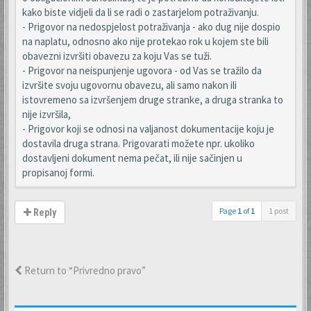
kako biste vidjeli da li se radi o zastarjelom potraživanju.
- Prigovor na nedospjelost potraživanja - ako dug nije dospio
na naplatu, odnosno ako nije protekao rok u kojem ste bili
obavezni izvršiti obavezu za koju Vas se tuži.
- Prigovor na neispunjenje ugovora - od Vas se tražilo da
izvršite svoju ugovornu obavezu, ali samo nakon ili
istovremeno sa izvršenjem druge stranke, a druga stranka to
nije izvršila,
- Prigovor koji se odnosi na valjanost dokumentacije koju je
dostavila druga strana. Prigovarati možete npr. ukoliko
dostavljeni dokument nema pečat, ili nije sačinjen u
propisanoj formi.
Page
1
of
1
1 post
Reply
Return to “Privredno pravo”