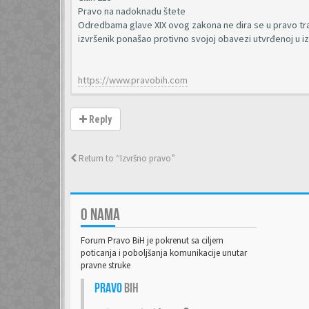
Pravo na nadoknadu štete
Odredbama glave XIX ovog zakona ne dira se u pravo traž
izvršenik ponašao protivno svojoj obavezi utvrđenoj u izv
https://www.pravobih.com
Reply
Return to “Izvršno pravo”
O NAMA
Forum Pravo BiH je pokrenut sa ciljem
poticanja i poboljšanja komunikacije unutar
pravne struke
Pravo
BiH