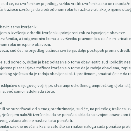
sud će, na izvršenikov prijedlog, razliku vratiti izvršeniku ako on raspolaže
e tražiocu izvršenja da u određenom roku tu razliku vrati ako je njemu stavl
baviti samo izvršenik
jem o izvršenju odrediti izvršeniku primjereni rok za ispunjenje obaveze.
izvršeniku, a i odgovornim licima u izvršeniku pravnom licu da će im izricati
enom roku ne ispune obavezu.
avezu, sud će, na prijedlog tražioca izvršenja, dalje postupati prema odred
 je sud odredio, dužan je bez odlaganja o tome obavijestiti sud i priložiti ne
rena pisana izjava tražioca izvršenja o tome da je radnja obavljena, zapis
sudskog vještaka da je radnja obavljena i sl. U protivnom, smatrat će se da r
isključivo o njegovoj volji (npr. stvaranje određenog umjetničkog djela i sl.),
člana, već samo nadoknadu štete.
je
e ili se suzdržavati od njenog preduzimanja, sud će, na prijedlog tražioca iz
i, rješenjem naložiti izvršeniku da se ponaša u skladu sa svojom obavezom i
ovog zakona ako se nastavi tako ponašati.
vršeniku izrekne novčana kazna zato što se i nakon naloga suda ponašao prot