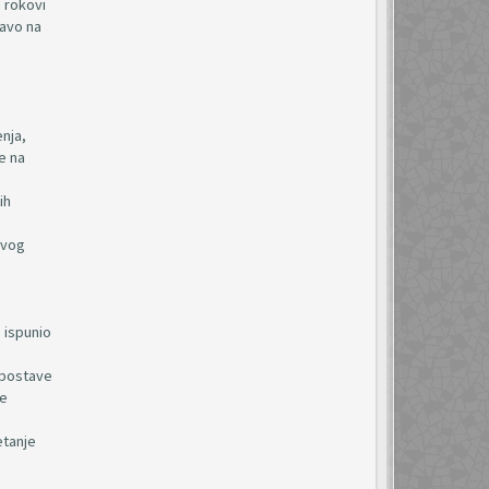
 rokovi
ravo na
enja,
e na
ih
ovog
 ispunio
uspostave
se
etanje