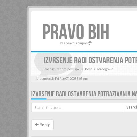
PRAVO BIH
Vaš pravni kompas
IZVRSENJE RADI OSTVARENJA POTR
Sve o izvrsnom postupku u Bosni i Hercegovini
It is currently Fri Aug 07, 2026 5:05 pm
IZVRSENJE RADI OSTVARENJA POTRAZIVANJA NA 
Searc
Reply