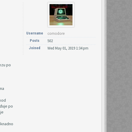
Username
comodore
Posts
502
Joined
Wed May 01, 2019 1:34 pm
vezu po
 na
 kod
eđuje po
nje
naknadno
e