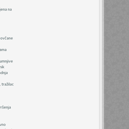
jena na
 novčane
bama
sumnjive
nik
adnja
 tražilac
vršenja
ivno