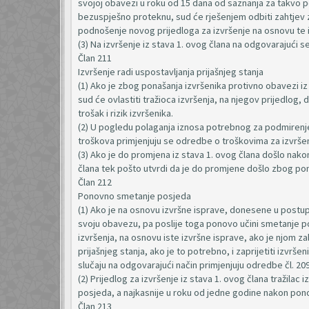
svojoj obavezi u roku od 15 dana od saznanja za takvo 
bezuspješno proteknu, sud će rješenjem odbiti zahtjev za
podnošenje novog prijedloga za izvršenje na osnovu te 
(3) Na izvršenje iz stava 1. ovog člana na odgovarajući 
Član 211
Izvršenje radi uspostavljanja prijašnjeg stanja
(1) Ako je zbog ponašanja izvršenika protivno obavezi iz
sud će ovlastiti tražioca izvršenja, na njegov prijedlog,
trošak i rizik izvršenika.
(2) U pogledu polaganja iznosa potrebnog za podmirenje 
troškova primjenjuju se odredbe o troškovima za izvršenj
(3) Ako je do promjena iz stava 1. ovog člana došlo nak
člana tek pošto utvrdi da je do promjene došlo zbog pon
Član 212
Ponovno smetanje posjeda
(1) Ako je na osnovu izvršne isprave, donesene u postup
svoju obavezu, pa poslije toga ponovo učini smetanje posj
izvršenja, na osnovu iste izvršne isprave, ako je njom z
prijašnjeg stanja, ako je to potrebno, i zaprijetiti izv
slučaju na odgovarajući način primjenjuju odredbe čl. 209
(2) Prijedlog za izvršenje iz stava 1. ovog člana tražil
posjeda, a najkasnije u roku od jedne godine nakon pon
Član 213