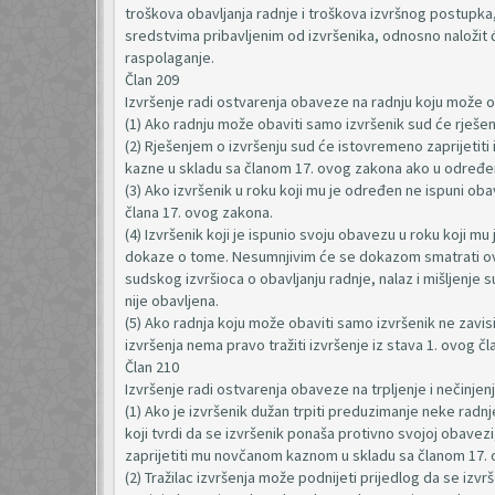
troškova obavljanja radnje i troškova izvršnog postupka, 
sredstvima pribavljenim od izvršenika, odnosno naložit ć
raspolaganje.
Član 209
Izvršenje radi ostvarenja obaveze na radnju koju može o
(1) Ako radnju može obaviti samo izvršenik sud će rješen
(2) Rješenjem o izvršenju sud će istovremeno zaprijetiti 
kazne u skladu sa članom 17. ovog zakona ako u određ
(3) Ako izvršenik u roku koji mu je određen ne ispuni ob
člana 17. ovog zakona.
(4) Izvršenik koji je ispunio svoju obavezu u roku koji mu
dokaze o tome. Nesumnjivim će se dokazom smatrati ovje
sudskog izvršioca o obavljanju radnje, nalaz i mišljenje 
nije obavljena.
(5) Ako radnja koju može obaviti samo izvršenik ne zavisi 
izvršenja nema pravo tražiti izvršenje iz stava 1. ovog 
Član 210
Izvršenje radi ostvarenja obaveze na trpljenje i nečinjen
(1) Ako je izvršenik dužan trpiti preduzimanje neke radnj
koji tvrdi da se izvršenik ponaša protivno svojoj obavez
zaprijetiti mu novčanom kaznom u skladu sa članom 17. 
(2) Tražilac izvršenja može podnijeti prijedlog da se iz