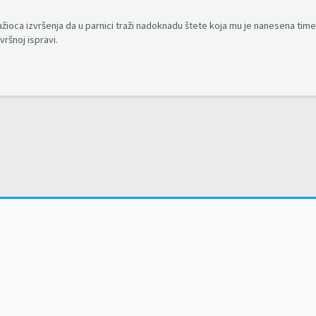
ioca izvršenja da u parnici traži nadoknadu štete koja mu je nanesena time
ršnoj ispravi.