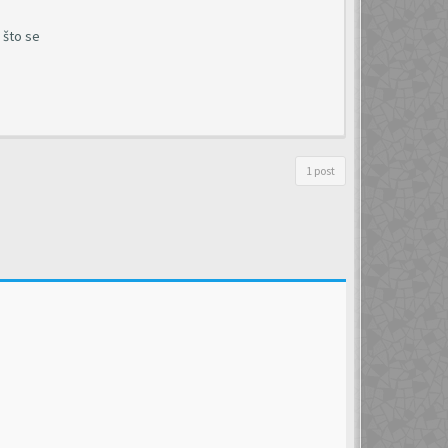
 što se
1 post