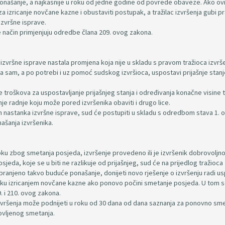
ponašanje, a najkasnije u roku od jedne godine od povrede obaveze. Ako ovi
 izricanje novčane kazne i obustaviti postupak, a tražilac izvršenja gubi p
izvršne isprave.
se način primjenjuju odredbe člana 209. ovog zakona.
 izvršne isprave nastala promjena koja nije u skladu s pravom tražioca izvrš
 da sam, a po potrebi i uz pomoć sudskog izvršioca, uspostavi prijašnje stanj
troškova za uspostavljanje prijašnjeg stanja i određivanja konačne visine t
e radnje koju može pored izvršenika obaviti i drugo lice.
on nastanka izvršne isprave, sud će postupiti u skladu s odredbom stava 1. 
ašanja izvršenika.
ku zbog smetanja posjeda, izvršenje provedeno ili je izvršenik dobrovoljno
eda, koje se u biti ne razlikuje od prijašnjeg, sud će na prijedlog tražioca
abranjeno takvo buduće ponašanje, donijeti novo rješenje o izvršenju radi 
ršeniku izricanjem novčane kazne ako ponovo počini smetanje posjeda. U tom 
. i 210. ovog zakona.
ac izvršenja može podnijeti u roku od 30 dana od dana saznanja za ponovno sm
ovljenog smetanja.