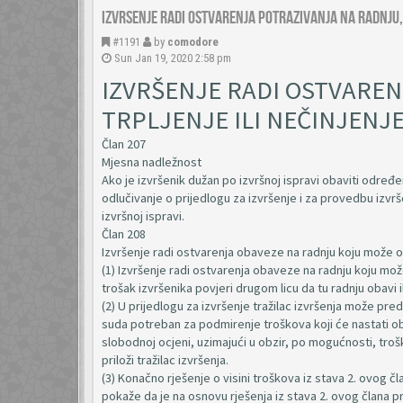
Izvrsenje radi ostvarenja potrazivanja na radnju, 
#1191
by
comodore
Sun Jan 19, 2020 2:58 pm
IZVRŠENJE RADI OSTVAREN
TRPLJENJE ILI NEČINJENJ
Član 207
Mjesna nadležnost
Ako je izvršenik dužan po izvršnoj ispravi obaviti određe
odlučivanje o prijedlogu za izvršenje i za provedbu izvr
izvršnoj ispravi.
Član 208
Izvršenje radi ostvarenja obaveze na radnju koju može ob
(1) Izvršenje radi ostvarenja obaveze na radnju koju može
trošak izvršenika povjeri drugom licu da tu radnju obavi i
(2) U prijedlogu za izvršenje tražilac izvršenja može pre
suda potreban za podmirenje troškova koji će nastati oba
slobodnoj ocjeni, uzimajući u obzir, po mogućnosti, trošk
priloži tražilac izvršenja.
(3) Konačno rješenje o visini troškova iz stava 2. ovog 
pokaže da je na osnovu rješenja iz stava 2. ovog člana p