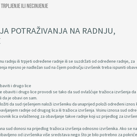
trpljenje ili necinjenje
JA POTRAŽIVANJA NA RADNJU,
E
nu radnju ili trpjeti određene radnje ili se suzdržati od određene radnje, za
šenja mjesno je nadležan sud na čijem području izvršenik treba ispuniti oba
aviti i drugo lice
 obaviti i drugo lice provodi se tako da sud ovlašćuje tražioca izvršenja da
li da je obavi on sam.
dložiti da sud rješenjem naloži izvršeniku da unaprijed položi određeni iznos
vljanjem radnje od drugog lica ili tražioca izvršenja. Visinu iznosa sud odr
ovnik lica ovlaštenog za obavljanje takve radnje koji uz prijedlog za izvrše
člana sud donosi na prijedlog tražioca izvršenja odnosno izvršenika. Ako se 
ribavljeno od izvršenika više sredstava nego što je bilo potrebno za pokrić