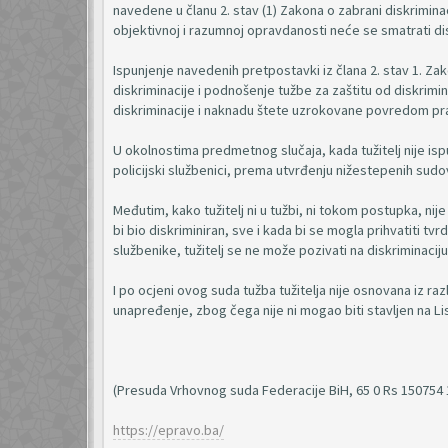
navedene u članu 2. stav (1) Zakona o zabrani diskrimina
objektivnoj i razumnoj opravdanosti neće se smatrati dis
Ispunjenje navedenih pretpostavki iz člana 2. stav 1. Z
diskriminacije i podnošenje tužbe za zaštitu od diskrimina
diskriminacije i naknadu štete uzrokovane povredom pra
U okolnostima predmetnog slučaja, kada tužitelj nije ispu
policijski službenici, prema utvrđenju nižestepenih sudov
Međutim, kako tužitelj ni u tužbi, ni tokom postupka, ni
bi bio diskriminiran, sve i kada bi se mogla prihvatiti tv
službenike, tužitelj se ne može pozivati na diskriminaciju
I po ocjeni ovog suda tužba tužitelja nije osnovana iz raz
unapređenje, zbog čega nije ni mogao biti stavljen na Lis
(Presuda Vrhovnog suda Federacije BiH, 65 0 Rs 150754 
https://epravo.ba/