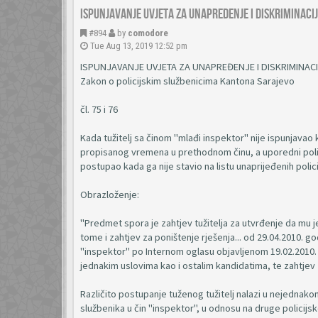
Ispunjavanje uvjeta za unapredenje i diskriminaci
#894
by
comodore
Tue Aug 13, 2019 12:52 pm
ISPUNJAVANJE UVJETA ZA UNAPREĐENJE I DISKRIMINAC
Zakon o policijskim službenicima Kantona Sarajevo
čl. 75 i 76
Kada tužitelj sa činom "mlađi inspektor" nije ispunjavao
propisanog vremena u prethodnom činu, a uporedni policij
postupao kada ga nije stavio na listu unaprijeđenih policijs
Obrazloženje:
"Predmet spora je zahtjev tužitelja za utvrđenje da mu j
tome i zahtjev za poništenje rješenja... od 29.04.2010. go
"inspektor" po Internom oglasu objavljenom 19.02.2010.
jednakim uslovima kao i ostalim kandidatima, te zahtjev
Različito postupanje tuženog tužitelj nalazi u nejednako
službenika u čin "inspektor", u odnosu na druge policijske