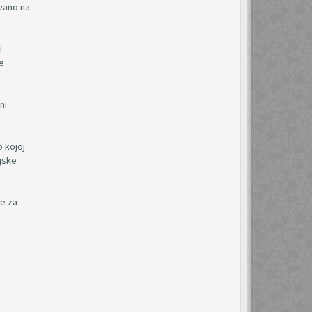
ovano na
i
je
ni
o kojoj
ijske
te za