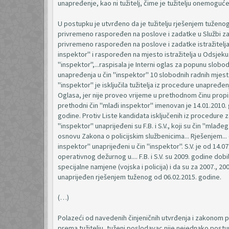
unapređenje, kao ni tužitelj, čime je tužitelju onemoguć
U postupku je utvrđeno da je tužitelju rješenjem tuženog 
privremeno raspoređen na poslove i zadatke u Službi za 
privremeno raspoređen na poslove i zadatke istražitelja 
inspektor" i raspoređen na mjesto istražitelja u Odsjeku.
"inspektor",...raspisala je Interni oglas za popunu slobo
unapređenja u čin "inspektor" 10 slobodnih radnih mjesta
"inspektor" je isključila tužitelja iz procedure unapređen
Oglasa, jer nije proveo vrijeme u prethodnom činu propis
prethodni čin "mlađi inspektor" imenovan je 14.01.2010.
godine. Protiv Liste kandidata isključenih iz procedure za 
"inspektor" unaprijeđeni su F.B. i S.V., koji su čin "mlađ
osnovu Zakona o policijskim službenicima... Rješenjem... 
inspektor" unaprijeđeni u čin "inspektor". S.V. je od 14
operativnog dežurnog u.... F.B. i S.V. su 2009. godine do
specijalne namjene (vojska i policija) i da su za 2007., 20
unaprijeđen rješenjem tuženog od 06.02.2015. godine.
(…)
Polazeći od navedenih činjeničnih utvrđenja i zakonom pr
prema tužitelju, tuženi poslodavac nije nejednako postu