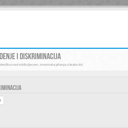
ENJE I DISKRIMINACIJA
skrbništvo nad mldb djecom, imovinska pitanja u braku itd.
RIMINACIJA
h