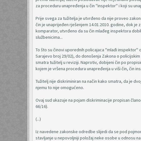
za proceduru unapređenja u čin "inspektor" i koji su unap
Prije svega za tužitelja je utvrđeno da nije proveo zako
čin je unaprijeđen rješenjem 14.01.2010. godine, dok je za 
komparator, utvrđeno da su čin mlađeg inspektora dobili
službenicima...
To što su činovi uporednih policajaca "mlađi inspektor" 
Sarajevo broj 29/02), do donošenja Zakona o policijskim
smatra tužitelj u reviziji. Naprotiv, dobijeni čin po pr
kojem je vršena procedura unapređenja u viši čin, čin in
Tužitelj nije diskriminiran na način kako smatra, da je d
njemu to nije omogućeno.
Ovaj sud ukazuje na pojam diskriminacije propisan članom 
66/16).
(...)
Iz navedene zakonske odredbe slijedi da se pod pojmom
stavljanje u nepovoljniji položaj neke osobe u odnosu n