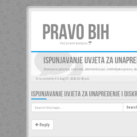
PRAVO BIH
Vaš pravni kompas
ISPUNJAVANJE UVJETA ZA UNAPRED
Statusna pitanja, razvodi, alimentacije, roditeljsko pravo, 
It is currently Fri Aug 07, 2026 10:36 pm
ISPUNJAVANJE UVJETA ZA UNAPREDENJE I DISK
Searc
Reply