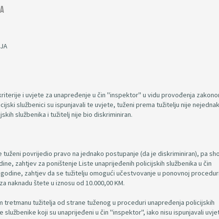
ja
IJA
 kriterije i uvjete za unapređenje u čin "inspektor" u vidu provođenja zakon
ski službenici su ispunjavali te uvjete, tuženi prema tužitelju nije nejedna
kih službenika i tužitelj nije bio diskriminiran.
e tuženi povrijedio pravo na jednako postupanje (da je diskriminiran), pa s
dine, zahtjev za poništenje Liste unaprijeđenih policijskih službenika u čin
 godine, zahtjev da se tužitelju omogući učestvovanje u ponovnoj procedur
 za naknadu štete u iznosu od 10.000,00 KM.
m tretmanu tužitelja od strane tuženog u proceduri unapređenja policijskih
 službenike koji su unaprijeđeni u čin "inspektor", iako nisu ispunjavali uvje