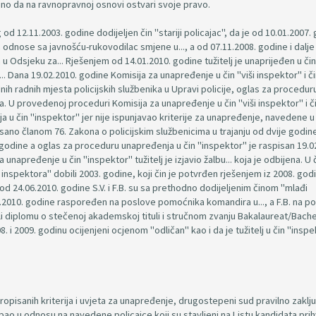
eno da na ravnopravnoj osnovi ostvari svoje pravo.
od 12.11.2003. godine dodijeljen čin "stariji policajac", da je od 10.01.2007.
odnose sa javnošću-rukovodilac smjene u..., a od 07.11.2008. godine i dalje
u Odsjeku za... Rješenjem od 14.01.2010. godine tužitelj je unaprijeđen u čin
.. Dana 19.02.2010. godine Komisija za unapređenje u čin "viši inspektor" i č
dnih radnih mjesta policijskih službenika u Upravi policije, oglas za procedur
. U provedenoj proceduri Komisija za unapređenje u čin "viši inspektor" i č
ja u čin "inspektor" jer nije ispunjavao kriterije za unapređenje, navedene u d
ano članom 76. Zakona o policijskim službenicima u trajanju od dvije godine
 godine a oglas za proceduru unapređenja u čin "inspektor" je raspisan 19.0
unapređenje u čin "inspektor" tužitelj je izjavio žalbu... koja je odbijena. U 
eg inspektora" dobili 2003. godine, koji čin je potvrđen rješenjem iz 2008. god
od 24.06.2010. godine S.V. i F.B. su sa prethodno dodijeljenim činom "mlađi
.07.2010. godine raspoređen na poslove pomoćnika komandira u..., a F.B. na p
bili diplomu o stečenoj akademskoj tituli i stručnom zvanju Bakalaureat/Bach
08. i 2009. godinu ocijenjeni ocjenom "odličan" kao i da je tužitelj u čin "insp
opisanih kriterija i uvjeta za unapređenje, drugostepeni sud pravilno zaklj
pao u odnosu na navedene policajce koji su stavljeni na Listu kandidata pri