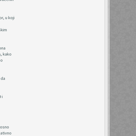
r, u koji
skim
tona
a, kako
po
 da
 i
nosno
sativno