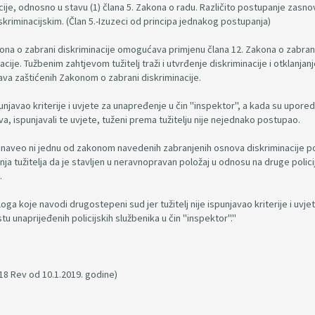
cije, odnosno u stavu (1) člana 5. Zakona o radu. Različito postupanje zasn
kriminacijskim. (Član 5.-Izuzeci od principa jednakog postupanja)
akona o zabrani diskriminacije omogućava primjenu člana 12. Zakona o zabran
cije. Tužbenim zahtjevom tužitelj traži i utvrđenje diskriminacije i otklanjan
va zaštićenih Zakonom o zabrani diskriminacije.
njavao kriterije i uvjete za unapređenje u čin "inspektor", a kada su upored
a, ispunjavali te uvjete, tuženi prema tužitelju nije nejednako postupao.
je naveo ni jednu od zakonom navedenih zabranjenih osnova diskriminacije p
rdnja tužitelja da je stavljen u neravnopravan položaj u odnosu na druge polic
.
loga koje navodi drugostepeni sud jer tužitelj nije ispunjavao kriterije i uvje
tu unaprijeđenih policijskih službenika u čin "inspektor"."
18 Rev od 10.1.2019. godine)