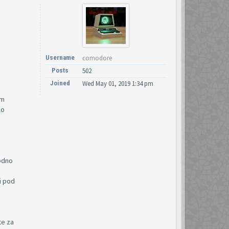
Username
comodore
Posts
502
Joined
Wed May 01, 2019 1:34 pm
om
ko
hodno
i pod
te za