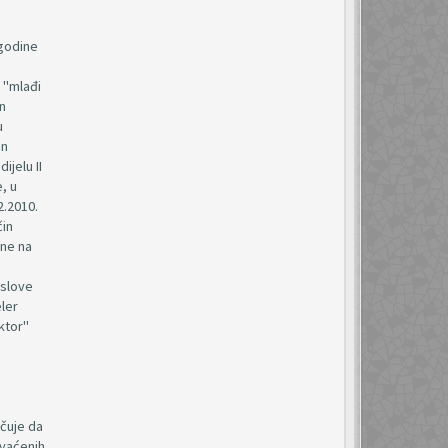
 godine
 "mlađi
in
u
in
ijelu II
, u
2.2010.
čin
ine na
oslove
eler
ektor"
učuje da
hvaćenih