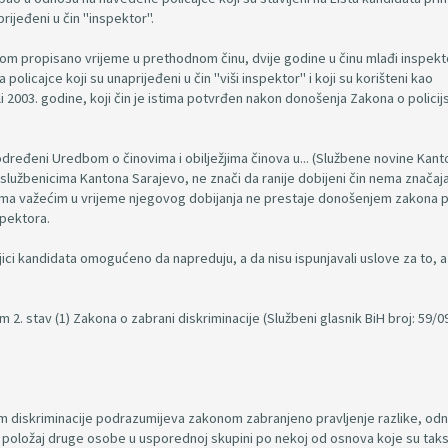
rijeđeni u čin "inspektor".
nom propisano vrijeme u prethodnom činu, dvije godine u činu mlađi inspekto
policajce koji su unaprijeđeni u čin "viši inspektor" i koji su korišteni kao
 2003. godine, koji čin je istima potvrđen nakon donošenja Zakona o policij
određeni Uredbom o činovima i obilježjima činova u... (Službene novine Kan
 službenicima Kantona Sarajevo, ne znači da ranije dobijeni čin nema značaj
opisima važećim u vrijeme njegovog dobijanja ne prestaje donošenjem zakona 
spektora.
vojici kandidata omogućeno da napreduju, a da nisu ispunjavali uslove za to, a
2. stav (1) Zakona o zabrani diskriminacije (Službeni glasnik BiH broj: 59/09
 diskriminacije podrazumijeva zakonom zabranjeno pravljenje razlike, od
a položaj druge osobe u usporednoj skupini po nekoj od osnova koje su tak