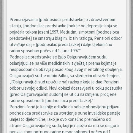
Prema izjavama [podnosioca predstavke] o zdravstvenom
stanju, [podnosilac predstavke] boluje od depresije koja se
pojačala tokom jeseni 1997. Međutim, simptomi [podnosioca
predstavke] se smatraju blagim. Iz tih razloga, Penzioni odbor
utvrđuje da je [podnosilac predstavke] i dalje djelomično
radno sposoban počev od 1. juna 1997.”
Podnosilac predstavke se žalio Osiguravajućem sudu,
oslanjajući se na više medicinskih izvještaja prema kojima je
nesposoban da obavlja posao zbog svog mentalnog oboljenja.
Osiguravajući sud je odbio žalbu, sa sljedećim obrazloženjem:
„[Osiguravajući sud upućuje na] razloge koje je dao Penzioni
odbor u svojoj odluci. Novi dokazi dostavljeni u toku postupka
[pred Osiguravajućim sudom] ne utiču na izmjenu procjene
radne sposobnosti [podnosioca predstavke].”
Penzioni fond je kasnije odlučio da odbije obnovljenu prijavu
podnosioca predstavke za utvrđenje pune invalidske penzije
umjesto djelomične, iako je ovo konačno preinačeno od
strane Osiguravajućeg suda, koji je naložio da mu se osigura
penzija zbog potpune radne nesposobnosti počev od 1.