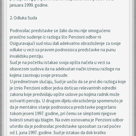
januara 1999. godine.
2. Odluka Suda
Podnosilac predstavke se žalio da mu nije omogućeno
pravično suđenje iz razloga što Penzioni odbor ni
Osiguravajući sud nisu dali adekvatno obrazloženje za svoje
odluke u vezi sa pravom podnosioca predstavke na punu
invalidsku penziju.
Sud je na početku istakao svoja opšta načela u vezi sa
obavezom sudova da na adekvatan način iznesu razloge na
kojima zasnivaju svoje presude.
U predmetnom slučaju, Sud je uočio da se prvi dio razloga koje
je iznio Penzioni odbor jedva doticao relevantnih odredbi
zakona koje predviđaju opšte uslove po kojima radnik može
ostvariti penziju. U drugom dijelu obrazloženja spomenuto je
da je mentalno stanje podnosioca predstavke pogoršano
tokom jeseni 1997. godine, pri čemu se simptomi njegove
bolesti smatraju blagim. Na ovim osnovama je Penzioni odbor
utvrdio da je podnosilac predstavke sposoban za rad počev
od 1. juna 1997. godine. Sud je istakao da dok kratko