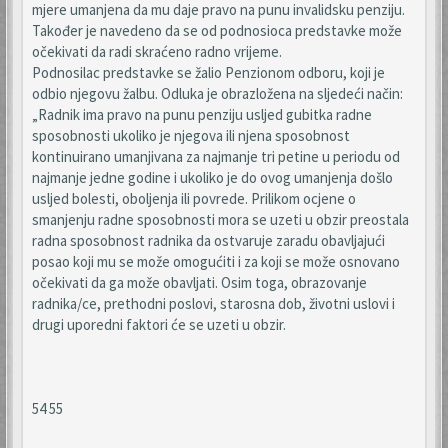
mjere umanjena da mu daje pravo na punu invalidsku penziju.
Također je navedeno da se od podnosioca predstavke može
očekivati da radi skraćeno radno vrijeme.
Podnosilac predstavke se žalio Penzionom odboru, koji je
odbio njegovu žalbu. Odluka je obrazložena na sljedeći način:
„Radnik ima pravo na punu penziju usljed gubitka radne
sposobnosti ukoliko je njegova ili njena sposobnost
kontinuirano umanjivana za najmanje tri petine u periodu od
najmanje jedne godine i ukoliko je do ovog umanjenja došlo
usljed bolesti, oboljenja ili povrede. Prilikom ocjene o
smanjenju radne sposobnosti mora se uzeti u obzir preostala
radna sposobnost radnika da ostvaruje zaradu obavljajući
posao koji mu se može omogućiti i za koji se može osnovano
očekivati da ga može obavljati. Osim toga, obrazovanje
radnika/ce, prethodni poslovi, starosna dob, životni uslovi i
drugi uporedni faktori će se uzeti u obzir.
54 55