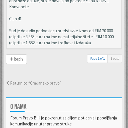
obrazlože odluke, što je dovelo do povrede člana 6 stav 1
Konvencije.
Clan 41
Sud je dosudio podnosiocu predstavke iznos od FIM 20.000
(otprilike 3.365 eura) na ime nematerijalne štete i FIM 10.000
(otprilike 1.682 eura) na ime troškova i izdataka.
Page
1
of
1
1 post
Reply
Return to “Građansko pravo”
O NAMA
Forum Pravo BiH je pokrenut sa ciljem poticanja i poboljšanja
komunikacije unutar pravne struke