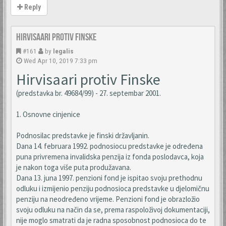
Reply
Hirvisaari protiv Finske
#161
by
legalis
Wed Apr 10, 2019 7:33 pm
Hirvisaari protiv Finske
(predstavka br. 49684/99) - 27. septembar 2001.
1. Osnovne cinjenice
Podnosilac predstavke je finski državljanin.
Dana 14. februara 1992. podnosiocu predstavke je određena
puna privremena invalidska penzija iz fonda poslodavca, koja
je nakon toga više puta produžavana.
Dana 13. juna 1997. penzioni fond je ispitao svoju prethodnu
odluku i izmijenio penziju podnosioca predstavke u djelomičnu
penziju na neodređeno vrijeme. Penzioni fond je obrazložio
svoju odluku na način da se, prema raspoloživoj dokumentaciji,
nije moglo smatrati da je radna sposobnost podnosioca do te