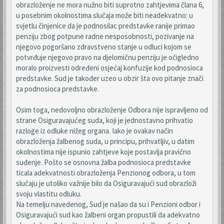
obrazloženje ne mora nužno biti suprotno zahtjevima člana 6,
u posebnim okolnostima slučaja može biti neadekvatno: u
svjetlu činjenice da je podnosilac predstavke ranije primao
penziju zbog potpune radne nesposobnosti, pozivanje na
njegovo pogoršano zdravstveno stanje u odluci kojom se
potvrđuje njegovo pravo na djelomičnu penziju je očigledno
moralo proizvesti određeni osjećaj konfuzije kod podnosioca
predstavke. Sud je također uzeo u obzir šta ovo pitanje znači
za podnosioca predstavke.
Osim toga, nedovoljno obrazloženje Odbora nije ispravljeno od
strane Osiguravajućeg suda, koji je jednostavno prihvatio
razloge iz odluke nižeg organa. Iako je ovakav način
obrazloženja žalbenog suda, u principu, prihvatljiv, u datim
okolnostima nije ispunio zahtjeve koje postavlja pravično
suđenje. Pošto se osnovna žalba podnosioca predstavke
ticala adekvatnosti obrazloženja Penzionog odbora, u tom
slučaju je utoliko važnije bilo da Osiguravajući sud obrazloži
svoju vlastitu odluku.
Na temelju navedenog, Sud je našao da su i Penzioni odbor i
Osiguravajući sud kao žalbeni organ propustili da adekvatno