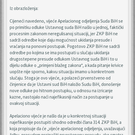
Iz obrazloženja:
Cijeneći navedeno, vijeće Apelacionog odjeljenja Suda BiH se
po primitku odluke Ustavnog suda BiH našlo u jednoj, faktički
procesnim zakonom neregulisanoj situaciji, jer ZKP BiH ne
sadrži odredbe koje daju mogućnost ukidanja presude i
vraćanja na ponovni postupak. Pogotovo ZKP BiH ne sadrži
odredbe po kojima se ima postupati u slučaju ukidanja
drugostepene presude odlukom Ustavnog suda BiH i to u
dijelu odluke o „primjeni blažeg zakona“, a kada pitanje krivice
uopšte nije sporno, kakvu situaciju imamo u konkretnom
slučaju. Stoga je ovo vijeće, a polazeći prvenstveno od
činjenice da je Ustavni sud BiH naložio Sudu BiH, donošenje
nove odluke po hitnom postupku, u odnosu na izricanje
kazne, nastojalo naći najefikasniji način za postupanje u
ovakvoj situaciji.
Apelaciono vijeće je našlo da je u konkretnoj situaciji
najefikasnije postupiti shodno odredbi člana 314. ZKP BiH, a
koja propisuje da će „vijeće apelacionog odjeljenja, uvažavajući
žalbu, presudom preinačiti prvostepenu presudu, ako smatra