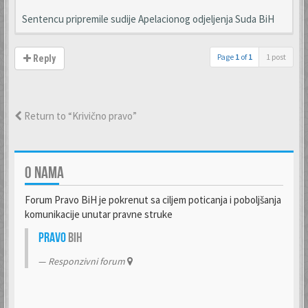
Sentencu pripremile sudije Apelacionog odjeljenja Suda BiH
Page
1
of
1
1 post
Reply
Return to “Krivično pravo”
O NAMA
Forum Pravo BiH je pokrenut sa ciljem poticanja i poboljšanja
komunikacije unutar pravne struke
Pravo
BiH
Responzivni forum