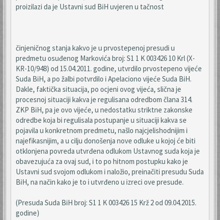
proizilazi da je Ustavni sud BiH uvjeren u tačnost
činjeničnog stanja kakvo je u prvostepenoj presudi u
predmetu osuđenog Markovića broj: S1 1 K 003426 10 Krl (X-
KR-10/948) od 15.04.2011. godine, utvrdilo prvostepeno vijeće
Suda BiH, a po žalbi potvrdilo i Apelaciono vijeće Suda BiH.
Dakle, faktička situacija, po ocjeni ovog vijeća, slična je
procesnoj situaciji kakva je regulisana odredbom člana 314.
ZKP BiH, pa je ovo vijeće, u nedostatku striktne zakonske
odredbe koja bi regulisala postupanje u situaciji kakva se
pojavila u konkretnom predmetu, našlo najcjelishodnijim i
najefikasnijim, a u cilju donošenja nove odluke u kojoj će biti
otklonjena povreda utvrđena odlukom Ustavnog suda koja je
obavezujuća za ovaj sud, i to po hitnom postupku kako je
Ustavni sud svojom odlukom i naložio, preinačiti presudu Suda
BiH, na način kako je to i utvrđeno u izreci ove presude.
(Presuda Suda BiH broj: S1 1 K 003426 15 Krž 2 od 09.04.2015.
godine)