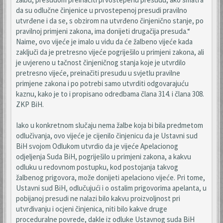
da su odlučne činjenice u prvostepenoj presudi pravilno
utvrđene i da se, s obzirom na utvrđeno činjenično stanje, po
pravilnoj primjeni zakona, ima donijeti drugačija presuda.“
Naime, ovo vijeće je imalo u vidu da će žalbeno vijeće kada
zaključi da je pretresno vijeće pogriješilo u primjeni zakona, ali
je uvjereno u tačnost činjeničnog stanja koje je utvrdilo
pretresno vijeće, preinačiti presudu u svjetlu pravilne
primjene zakona i po potrebi samo utvrditi odgovarajuću
kaznu, kako je to i propisano odredbama člana 314. i člana 308.
ZKP BiH.
Iako u konkretnom slučaju nema žalbe koja bi bila predmetom
odlučivanja, ovo vijeće je cijenilo činjenicu da je Ustavni sud
BiH svojom Odlukom utvrdio da je vijeće Apelacionog
odjeljenja Suda BiH, pogriješilo u primjeni zakona, a kakvu
odluku u redovnom postupku, kod postojanja takvog
žalbenog prigovora, može donijeti apelaciono vijeće. Pri tome,
Ustavni sud BiH, odlučujući i o ostalim prigovorima apelanta, u
pobijanoj presudi ne nalazi bilo kakvu proizvoljnost pri
utvrđivanju i ocjeni činjenica, niti bilo kakve druge
proceduralne povrede, dakle iz odluke Ustavnog suda BiH