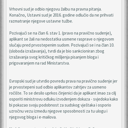
Vrhovni sud je odbio njegovu žalbu na pravna pitanja.
Konačno, Ustavni sud je 2016. godine odlučio da ne prihvati
razmatranje njegove ustavne tužbe.
Pozivajući se na član 6. stav 1. (pravo na pravično suđenje),
aplikant se žali na nedostatka usmene rasprave o njegovom
slučaju pred prvostepenim sudom. Pozivajući se i na član 10.
(sloboda izražavanja), tvrdi da je bio sankcioniran zbog
izražavanja svog kritičkog mišljenja pisanjem bloga i
prigovaranjem na rad Ministarstva.
Evropski sud je utvrdio povredu prava na pravično suđenje jer
je prvostepeni sud odbio aplikantov zahtjev za usmeno
ročište. To se desilo uprkos činjenici da je aplikant imao za cilj
osporiti ministrovu odluku izvođenjem dokaza - svjedoka kako
bi pokazao svoju podobnost za sudskog vještaka i osporio
uzročnu vezu između njegove sposobnosti za tu ulogu i
njegovog bloga i e-mailova.