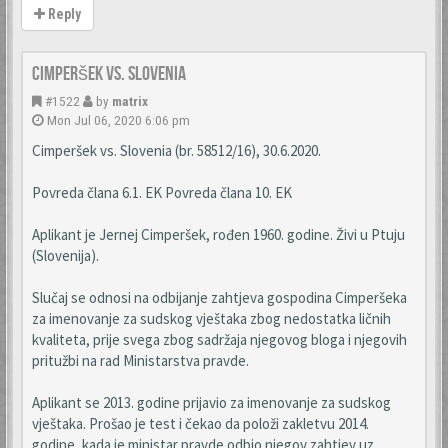
Reply
Cimperšek vs. Slovenia
#1522
by
matrix
Mon Jul 06, 2020 6:06 pm
Cimperšek vs. Slovenia (br. 58512/16), 30.6.2020.
Povreda člana 6.1. EK Povreda člana 10. EK
Aplikant je Jernej Cimperšek, rođen 1960. godine. Živi u Ptuju
(Slovenija).
Slučaj se odnosi na odbijanje zahtjeva gospodina Cimperšeka
za imenovanje za sudskog vještaka zbog nedostatka ličnih
kvaliteta, prije svega zbog sadržaja njegovog bloga i njegovih
pritužbi na rad Ministarstva pravde.
Aplikant se 2013. godine prijavio za imenovanje za sudskog
vještaka. Prošao je test i čekao da položi zakletvu 2014.
godine, kada je ministar pravde odbio njegov zahtjev uz