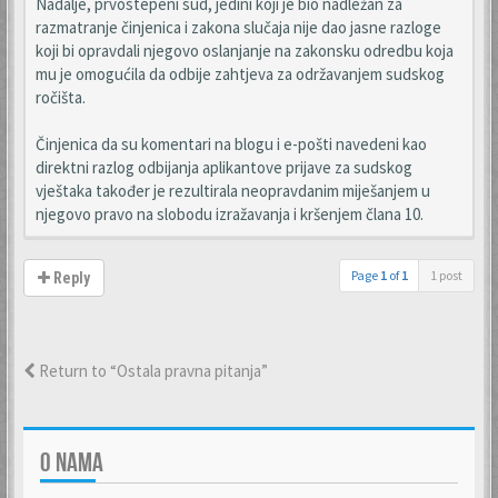
Nadalje, prvostepeni sud, jedini koji je bio nadležan za
razmatranje činjenica i zakona slučaja nije dao jasne razloge
koji bi opravdali njegovo oslanjanje na zakonsku odredbu koja
mu je omogućila da odbije zahtjeva za održavanjem sudskog
ročišta.
Činjenica da su komentari na blogu i e-pošti navedeni kao
direktni razlog odbijanja aplikantove prijave za sudskog
vještaka također je rezultirala neopravdanim miješanjem u
njegovo pravo na slobodu izražavanja i kršenjem člana 10.
Page
1
of
1
1 post
Reply
Return to “Ostala pravna pitanja”
O NAMA