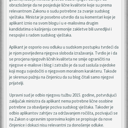
obrazloženje da ne posjeduje lične kvalitete koje su prema
relevantnom Zakonu o sudu potrebne za zvanje sudskog
vještaka. Ministar je posebno utvrdio da su komentari koje je
aplikant iznio na svom blogu i u e-mailovima drugim
kandidatima o kašnjenju ceremonije zakletve bili uvredljivi i
nespojivi s radom sudskog vještaka.
Aplikant je osporio ovu odluku u sudskom postupku tvrdeći da
je njom povrijeđena njegova sloboda izražavanja. Tvrdio je i da
se procjena njegovih ličnih kvaliteta ne smije ograničiti na
njegove e-mailove i blog i zatražio je da sud sasluša svjedoke
koji mogu svjedočiti o njegovom moralnom karakteru. Takođe
je skrenuo pažnju na činjenicu da su blog čitali samo njegovi
prijatelji.
Upravni sud je odbio njegovu tužbu 2015. godine, potvrđujući
zaključak ministra da aplikant nema potrebne lične osobine
potrebne za obavljanje poziva sudskog vještaka. Također je
odbio aplikantov zahtjev za održavanjem ročišta, pozivajući se
na Zakon o upravnim sporovima kojim se propisuje da nove
činjenice i dokazi nisu relevantni za donošenje odluke.