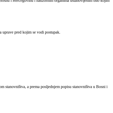
 Bosnu i Hercegovinu i nadzornim organima ustanovljenim bilo kojim
na uprave pred kojim se vodi postupak.
om stanovništva, a prema posljednjem popisu stanovništva u Bosni i