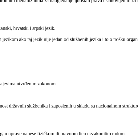
narodnim mehanizmima za nadgledanje ljudskih prava ustanovljenim za
ski, hrvatski i srpski jezik.
jezikom ako taj jezik nije jedan od službenih jezika i to o trošku orga
lučajevima utvrđenim zakonom.
ost državnih službenika i zaposlenih u skladu sa nacionalnom struktur
rgan uprave nanese fizičkom ili pravnom licu nezakonitim radom.