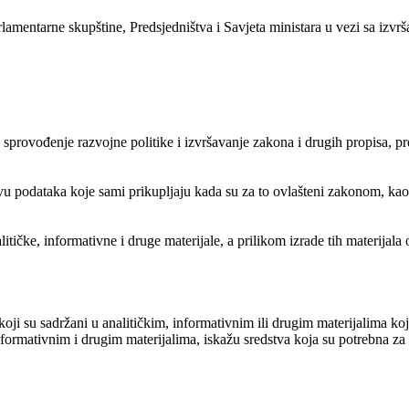
amentarne skupštine, Predsjedništva i Savjeta ministara u vezi sa izvrša
 sprovođenje razvojne politike i izvršavanje zakona i drugih propisa, p
u podataka koje sami prikupljaju kada su za to ovlašteni zakonom, kao i
tičke, informativne i druge materijale, a prilikom izrade tih materijala
oji su sadržani u analitičkim, informativnim ili drugim materijalima koj
formativnim i drugim materijalima, iskažu sredstva koja su potrebna za s