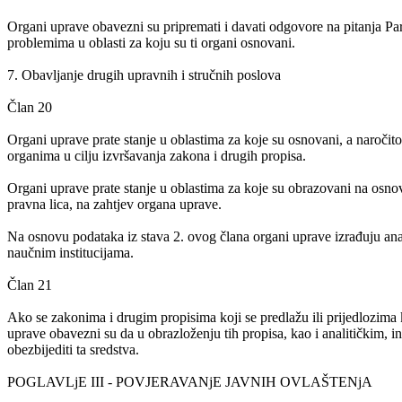
Organi uprave obavezni su pripremati i davati odgovore na pitanja Parl
problemima u oblasti za koju su ti organi osnovani.
7. Obavljanje drugih upravnih i stručnih poslova
Član 20
Organi uprave prate stanje u oblastima za koje su osnovani, a naročito
organima u cilju izvršavanja zakona i drugih propisa.
Organi uprave prate stanje u oblastima za koje su obrazovani na osnov
pravna lica, na zahtjev organa uprave.
Na osnovu podataka iz stava 2. ovog člana organi uprave izrađuju anali
naučnim institucijama.
Član 21
Ako se zakonima i drugim propisima koji se predlažu ili prijedlozima k
uprave obavezni su da u obrazloženju tih propisa, kao i analitičkim, in
obezbijediti ta sredstva.
POGLAVLjE III - POVJERAVANjE JAVNIH OVLAŠTENjA