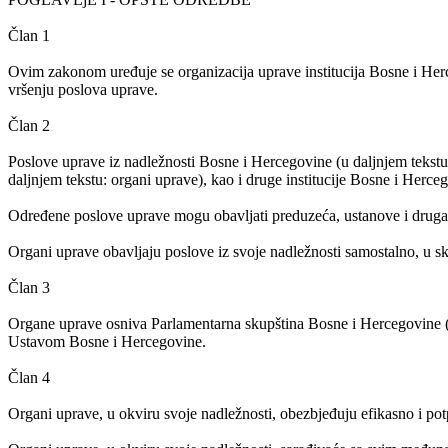
Član 1
Ovim zakonom uređuje se organizacija uprave institucija Bosne i Herce
vršenju poslova uprave.
Član 2
Poslove uprave iz nadležnosti Bosne i Hercegovine (u daljnjem tekstu:
daljnjem tekstu: organi uprave), kao i druge institucije Bosne i He
Određene poslove uprave mogu obavljati preduzeća, ustanove i druga p
Organi uprave obavljaju poslove iz svoje nadležnosti samostalno, u 
Član 3
Organe uprave osniva Parlamentarna skupština Bosne i Hercegovine (u 
Ustavom Bosne i Hercegovine.
Član 4
Organi uprave, u okviru svoje nadležnosti, obezbjeđuju efikasno i p