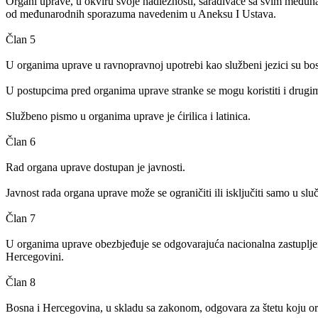
Organi uprave, u okviru svoje nadležnosti, sarađivaće sa svim među
od međunarodnih sporazuma navedenim u Aneksu I Ustava.
Član 5
U organima uprave u ravnopravnoj upotrebi kao službeni jezici su bosan
U postupcima pred organima uprave stranke se mogu koristiti i drugim 
Službeno pismo u organima uprave je ćirilica i latinica.
Član 6
Rad organa uprave dostupan je javnosti.
Javnost rada organa uprave može se ograničiti ili isključiti samo u s
Član 7
U organima uprave obezbjeđuje se odgovarajuća nacionalna zastupljen
Hercegovini.
Član 8
Bosna i Hercegovina, u skladu sa zakonom, odgovara za štetu koju o