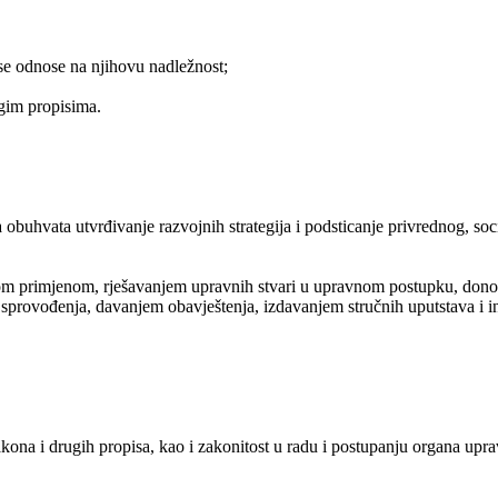
 se odnose na njihovu nadležnost;
gim propisima.
 obuhvata utvrđivanje razvojnih strategija i podsticanje privrednog, s
 primjenom, rješavanjem upravnih stvari u upravnom postupku, donošen
sprovođenja, davanjem obavještenja, izdavanjem stručnih uputstava i i
na i drugih propisa, kao i zakonitost u radu i postupanju organa uprave