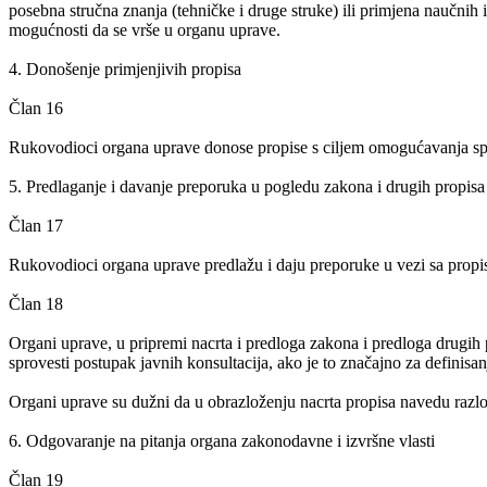
posebna stručna znanja (tehničke i druge struke) ili primjena naučnih
mogućnosti da se vrše u organu uprave.
4. Donošenje primjenjivih propisa
Član 16
Rukovodioci organa uprave donose propise s ciljem omogućavanja spr
5. Predlaganje i davanje preporuka u pogledu zakona i drugih propisa
Član 17
Rukovodioci organa uprave predlažu i daju preporuke u vezi sa propis
Član 18
Organi uprave, u pripremi nacrta i predloga zakona i predloga drugih pro
sprovesti postupak javnih konsultacija, ako je to značajno za definisan
Organi uprave su dužni da u obrazloženju nacrta propisa navedu razloge
6. Odgovaranje na pitanja organa zakonodavne i izvršne vlasti
Član 19