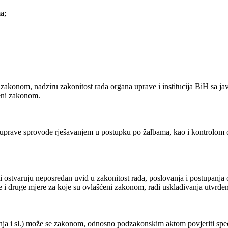
a;
zakonom, nadziru zakonitost rada organa uprave i institucija BiH sa ja
teni zakonom.
i uprave sprovode rješavanjem u postupku po žalbama, kao i kontrolom 
 ostvaruju neposredan uvid u zakonitost rada, poslovanja i postupanja o
 i druge mjere za koje su ovlašćeni zakonom, radi usklađivanja utvrđe
vanja i sl.) može se zakonom, odnosno podzakonskim aktom povjeriti spe