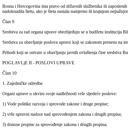
Bosna i Hercegovina ima pravo od državnih službenika ili zaposlenih z
nadoknadila štetu, ako je šteta nastala namjerno ili krajnjom nepažnj
Član 9
Sredstva za rad organa uprave obezbjeđuju se u budžetu institucija 
Sredstva za obavljanje poslova uprave koji se zakonom prenesu na ins
Prihodi koji se ostvare u obavljanju javnih ovlaštenja čine sredstva 
POGLAVLjE II - POSLOVI UPRAVE
Član 10
1. Zajedničke odredbe
Organi uprave u okviru svoje nadležnosti vrše sljedeće poslove:
1) Vode politike razvoja i sprovode zakone i druge propise;
2) vrše upravni nadzor nad sprovođenjem zakona i drugih propisa;
3) donose propise za sprovođenje zakona i drugih propisa;