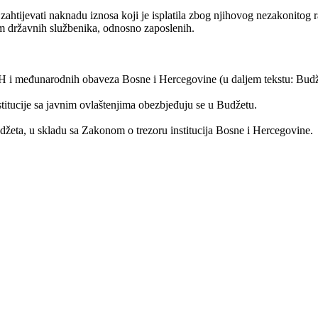
ahtijevati naknadu iznosa koji je isplatila zbog njihovog nezakonitog 
om državnih službenika, odnosno zaposlenih.
BiH i međunarodnih obaveza Bosne i Hercegovine (u daljem tekstu: Budž
titucije sa javnim ovlaštenjima obezbjeđuju se u Budžetu.
Budžeta, u skladu sa Zakonom o trezoru institucija Bosne i Hercegovine.