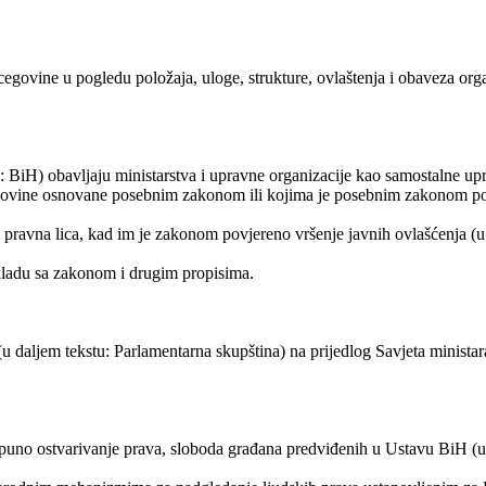
govine u pogledu položaja, uloge, strukture, ovlaštenja i obaveza organ
 BiH) obavljaju ministarstva i upravne organizacije kao samostalne upr
rcegovine osnovane posebnim zakonom ili kojima je posebnim zakonom p
ravna lica, kad im je zakonom povjereno vršenje javnih ovlašćenja (u da
skladu sa zakonom i drugim propisima.
daljem tekstu: Parlamentarna skupština) na prijedlog Savjeta ministara
otpuno ostvarivanje prava, sloboda građana predviđenih u Ustavu BiH (