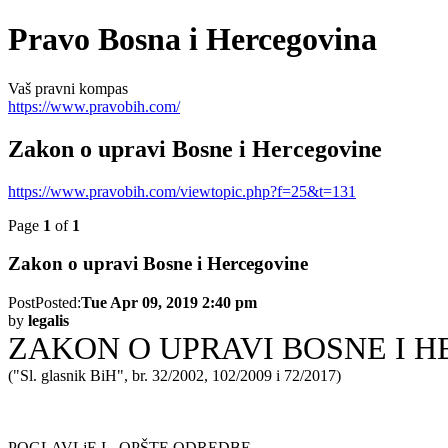
Pravo Bosna i Hercegovina
Vaš pravni kompas
https://www.pravobih.com/
Zakon o upravi Bosne i Hercegovine
https://www.pravobih.com/viewtopic.php?f=25&t=131
Page
1
of
1
Zakon o upravi Bosne i Hercegovine
Post
Posted:
Tue Apr 09, 2019 2:40 pm
by
legalis
ZAKON O UPRAVI BOSNE I 
("Sl. glasnik BiH", br. 32/2002, 102/2009 i 72/2017)
POGLAVLjE I - OPŠTE ODREDBE