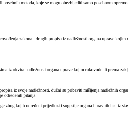
 ili posebnih metoda, koje se mogu obezbijediti samo posebnom opremom (
ovođenja zakona i drugih propisa iz nadležnosti organa uprave kojim 
ima iz okvira nadležnosti organa uprave kojim rukovode ili prema zakl
pisa iz svoje nadležnosti, dužni su pribaviti mišljenja nadležnih organa u
je određenih pitanja.
 zbog kojih određeni prijedlozi i sugestije organa i pravnih lica iz sta