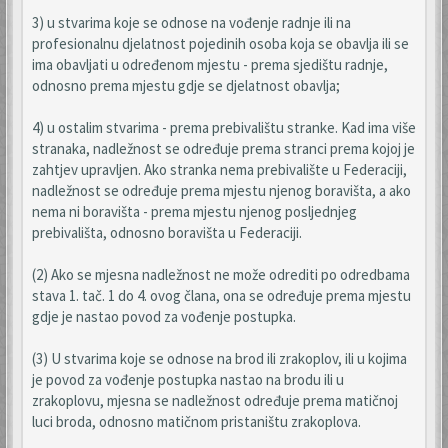
3) u stvarima koje se odnose na vođenje radnje ili na
profesionalnu djelatnost pojedinih osoba koja se obavlja ili se
ima obavljati u određenom mjestu - prema sjedištu radnje,
odnosno prema mjestu gdje se djelatnost obavlja;
4) u ostalim stvarima - prema prebivalištu stranke. Kad ima više
stranaka, nadležnost se određuje prema stranci prema kojoj je
zahtjev upravljen. Ako stranka nema prebivalište u Federaciji,
nadležnost se određuje prema mjestu njenog boravišta, a ako
nema ni boravišta - prema mjestu njenog posljednjeg
prebivališta, odnosno boravišta u Federaciji.
(2) Ako se mjesna nadležnost ne može odrediti po odredbama
stava 1. tač. 1 do 4. ovog člana, ona se određuje prema mjestu
gdje je nastao povod za vođenje postupka.
(3) U stvarima koje se odnose na brod ili zrakoplov, ili u kojima
je povod za vođenje postupka nastao na brodu ili u
zrakoplovu, mjesna se nadležnost određuje prema matičnoj
luci broda, odnosno matičnom pristaništu zrakoplova.