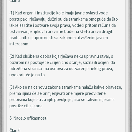
Član 5
(1) Kad organi i institucije koje imaju javne ovlasti vode
postupak i rješavaju, dužni su da strankama omoguće da što
lakše zaštite i ostvare svoja prava, vodeći pritom računa da
ostvarivanje njihovih prava ne bude na štetu prava drugih
osoba niti u suprotnosti sa zakonom utvrđenim javnim
interesom.
(2) Kad službena osoba koja rješava neku upravnu stvar, s
obzirom na postojeće činjenično stanje, sazna ili ocijeni da
određena stranka ima osnova za ostvarenje nekog prava,
upozorit će je na to.
(3) Ako se na osnovu zakona strankama nalažu kakve obaveze,
prema njima će se primjenjivati one mjere predviđene
propisima koje su za njih povoljnije, ako se takvim mjerama
postiže cilj zakona.
6. Načelo efikasnosti
Član 6