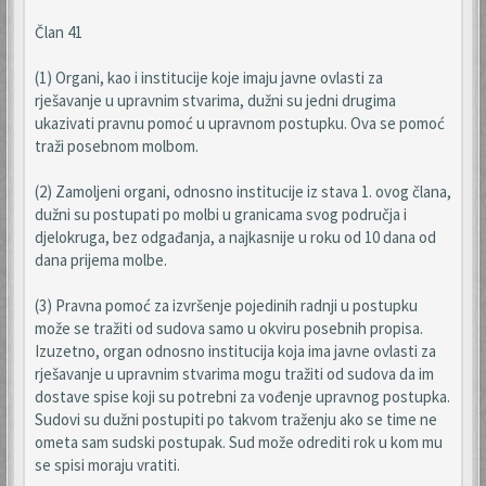
Član 41
(1) Organi, kao i institucije koje imaju javne ovlasti za
rješavanje u upravnim stvarima, dužni su jedni drugima
ukazivati pravnu pomoć u upravnom postupku. Ova se pomoć
traži posebnom molbom.
(2) Zamoljeni organi, odnosno institucije iz stava 1. ovog člana,
dužni su postupati po molbi u granicama svog područja i
djelokruga, bez odgađanja, a najkasnije u roku od 10 dana od
dana prijema molbe.
(3) Pravna pomoć za izvršenje pojedinih radnji u postupku
može se tražiti od sudova samo u okviru posebnih propisa.
Izuzetno, organ odnosno institucija koja ima javne ovlasti za
rješavanje u upravnim stvarima mogu tražiti od sudova da im
dostave spise koji su potrebni za vođenje upravnog postupka.
Sudovi su dužni postupiti po takvom traženju ako se time ne
ometa sam sudski postupak. Sud može odrediti rok u kom mu
se spisi moraju vratiti.