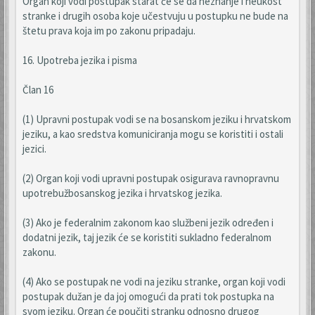
Organ koji vodi postupak starat će se da neznanje i neukost
stranke i drugih osoba koje učestvuju u postupku ne bude na
štetu prava koja im po zakonu pripadaju.
16. Upotreba jezika i pisma
Član 16
(1) Upravni postupak vodi se na bosanskom jeziku i hrvatskom
jeziku, a kao sredstva komuniciranja mogu se koristiti i ostali
jezici.
(2) Organ koji vodi upravni postupak osigurava ravnopravnu
upotrebužbosanskog jezika i hrvatskog jezika.
(3) Ako je federalnim zakonom kao službeni jezik određen i
dodatni jezik, taj jezik će se koristiti sukladno federalnom
zakonu.
(4) Ako se postupak ne vodi na jeziku stranke, organ koji vodi
postupak dužan je da joj omogući da prati tok postupka na
svom jeziku. Organ će poučiti stranku odnosno drugog