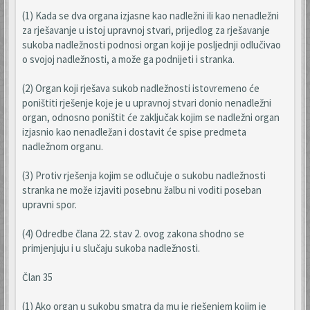
(1) Kada se dva organa izjasne kao nadležni ili kao nenadležni
za rješavanje u istoj upravnoj stvari, prijedlog za rješavanje
sukoba nadležnosti podnosi organ koji je posljednji odlučivao
o svojoj nadležnosti, a može ga podnijeti i stranka.
(2) Organ koji rješava sukob nadležnosti istovremeno će
poništiti rješenje koje je u upravnoj stvari donio nenadležni
organ, odnosno poništit će zaključak kojim se nadležni organ
izjasnio kao nenadležan i dostavit će spise predmeta
nadležnom organu.
(3) Protiv rješenja kojim se odlučuje o sukobu nadležnosti
stranka ne može izjaviti posebnu žalbu ni voditi poseban
upravni spor.
(4) Odredbe člana 22. stav 2. ovog zakona shodno se
primjenjuju i u slučaju sukoba nadležnosti.
Član 35
(1) Ako organ u sukobu smatra da mu je rješenjem kojim je