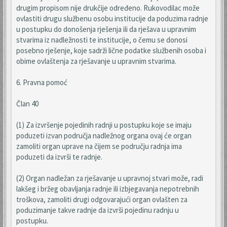
drugim propisom nije drukčije određeno. Rukovodilac može
ovlastiti drugu službenu osobu institucije da poduzima radnje
u postupku do donošenja rješenja ili da rješava u upravnim
stvarima iz nadležnosti te institucije, o čemu se donosi
posebno rješenje, koje sadrži lične podatke službenih osoba i
obime ovlaštenja za rješavanje u upravnim stvarima.
6. Pravna pomoć
Član 40
(1) Za izvršenje pojedinih radnji u postupku koje se imaju
poduzeti izvan područja nadležnog organa ovaj će organ
zamoliti organ uprave na čijem se području radnja ima
poduzeti da izvrši te radnje.
(2) Organ nadležan za rješavanje u upravnoj stvari može, radi
lakšeg i bržeg obavljanja radnje ili izbjegavanja nepotrebnih
troškova, zamoliti drugi odgovarajući organ ovlašten za
poduzimanje takve radnje da izvrši pojedinu radnju u
postupku.