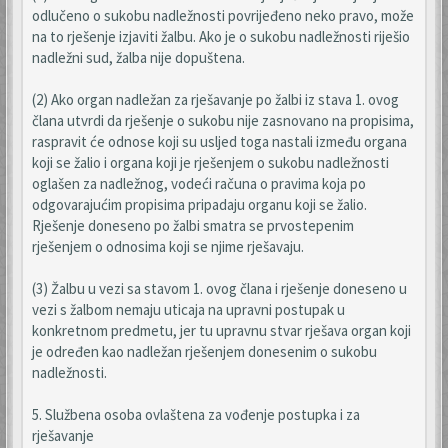
odlučeno o sukobu nadležnosti povrijeđeno neko pravo, može
na to rješenje izjaviti žalbu. Ako je o sukobu nadležnosti riješio
nadležni sud, žalba nije dopuštena.
(2) Ako organ nadležan za rješavanje po žalbi iz stava 1. ovog
člana utvrdi da rješenje o sukobu nije zasnovano na propisima,
raspravit će odnose koji su usljed toga nastali između organa
koji se žalio i organa koji je rješenjem o sukobu nadležnosti
oglašen za nadležnog, vodeći računa o pravima koja po
odgovarajućim propisima pripadaju organu koji se žalio.
Rješenje doneseno po žalbi smatra se prvostepenim
rješenjem o odnosima koji se njime rješavaju.
(3) Žalbu u vezi sa stavom 1. ovog člana i rješenje doneseno u
vezi s žalbom nemaju uticaja na upravni postupak u
konkretnom predmetu, jer tu upravnu stvar rješava organ koji
je određen kao nadležan rješenjem donesenim o sukobu
nadležnosti.
5. Službena osoba ovlaštena za vođenje postupka i za
rješavanje