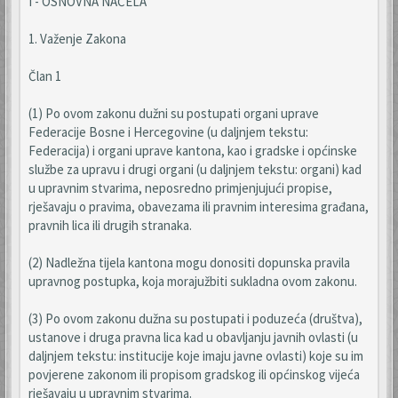
I - OSNOVNA NAČELA
1. Važenje Zakona
Član 1
(1) Po ovom zakonu dužni su postupati organi uprave
Federacije Bosne i Hercegovine (u daljnjem tekstu:
Federacija) i organi uprave kantona, kao i gradske i općinske
službe za upravu i drugi organi (u daljnjem tekstu: organi) kad
u upravnim stvarima, neposredno primjenjujući propise,
rješavaju o pravima, obavezama ili pravnim interesima građana,
pravnih lica ili drugih stranaka.
(2) Nadležna tijela kantona mogu donositi dopunska pravila
upravnog postupka, koja morajužbiti sukladna ovom zakonu.
(3) Po ovom zakonu dužna su postupati i poduzeća (društva),
ustanove i druga pravna lica kad u obavljanju javnih ovlasti (u
daljnjem tekstu: institucije koje imaju javne ovlasti) koje su im
povjerene zakonom ili propisom gradskog ili općinskog vijeća
rješavaju u upravnim stvarima.