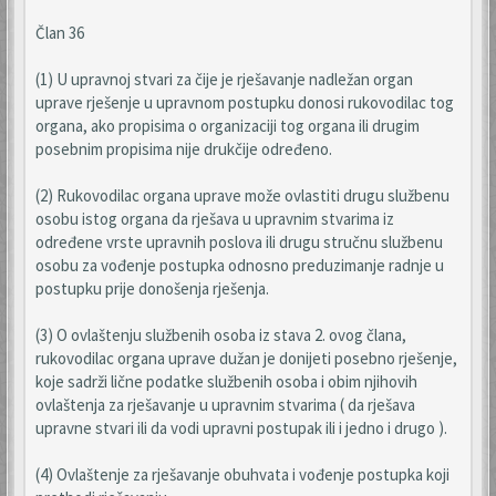
Član 36
(1) U upravnoj stvari za čije je rješavanje nadležan organ
uprave rješenje u upravnom postupku donosi rukovodilac tog
organa, ako propisima o organizaciji tog organa ili drugim
posebnim propisima nije drukčije određeno.
(2) Rukovodilac organa uprave može ovlastiti drugu službenu
osobu istog organa da rješava u upravnim stvarima iz
određene vrste upravnih poslova ili drugu stručnu službenu
osobu za vođenje postupka odnosno preduzimanje radnje u
postupku prije donošenja rješenja.
(3) O ovlaštenju službenih osoba iz stava 2. ovog člana,
rukovodilac organa uprave dužan je donijeti posebno rješenje,
koje sadrži lične podatke službenih osoba i obim njihovih
ovlaštenja za rješavanje u upravnim stvarima ( da rješava
upravne stvari ili da vodi upravni postupak ili i jedno i drugo ).
(4) Ovlaštenje za rješavanje obuhvata i vođenje postupka koji