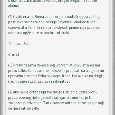
u okviru ovlasti datih zakonom, drugim propisima i općim
aktima.
(2) Ovlaštena službena osoba organa nadležnog za vođenje
postupka samostalno utvrđuje činjenice i okolnosti i na
osnovu utvrđenih činjenica i okolnosti primjenjuje propise,
odnosno opće akte na konkretni slučaj.
11. Pravo žalbe
Član 11
(1) Protiv rješenja donesenog u prvom stupnju stranka ima
pravo žalbe. Samo zakonom može se propisati da u pojedinim
upravnim stvarima žalba nije dopuštena, i to ako se na drugi
način osigura zaštita prava i zakonitosti.
(2) Ako nema organa uprave drugog stupnja, žalba protiv
prvostepenog rješenja može se izjaviti samo kad je to
zakonom predviđeno. Tim zakonom odredit će se i organ koji
će rješavati po žalbi.