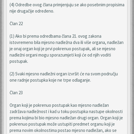
(4) Odredbe ovog člana primjenjuju se ako posebnim propisima
nije drugačije određeno.
Član 22
(1) Ako bi prema odredbama člana 21. ovog zakona
istovremeno bila mjesno nadležna dva ili više organa, nadležan
je onaj organ koji je prvi pokrenuo postupak, ali se mjesno
nadležni organi mogu sporazumjeti koji će od njih voditi
postupak.
(2) Svaki mjesno nadležni organ izvršit će na svom području
one radnje postupka koje ne trpe odlaganje.
Član 23
Organ koji je pokrenuo postupak kao mjesno nadležan
zadržava nadležnost i kad u toku postupka nastupe okolnosti
prema kojima bi bio mjesno nadležan drugi organ. Organ koji je
pokrenuo postupak može ustupiti predmet organu koji je
prema novim okolnostima postao mjesno nadležan, ako se