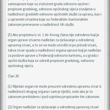
samouprave koje su statutom grada odnosno općine i
propisom gradskog, odnosno općinskog vijeća stavljene u
nadležnost gradskih odnosno općinskih službi za upravu, kao i
u upravnim stvarima koje su federalnim i kantonalnim
zakonom prenesene u nadležnost tih službi.
(5) Ako propisima iz st. 1 do 4 ovog člana nije određeno koji je
organ uprave stvarno nadležan za rješavanje u određenoj
upravnoj stvari, a to se ne može utvrditi ni po prirodi stvari,
takva stvar spada u nadležnost organa uprave koji je nadležan
za poslove uprave u Federaciji odnosno kantonu, a u gradu i
općini služba koja se odredi propisom gradskog, odnosno
općinskog vijeća.
Član 20
(1) Nijedan organ ne može preuzeti određenu upravnu stvar iz
nadležnosti drugog organa i sam je riješiti, osim ako je to
zakonom predviđeno i pod uvjetima propisanim tim zakonom.
(2) Organ nadležan za rješavanje u određenoj upravnoj stvari