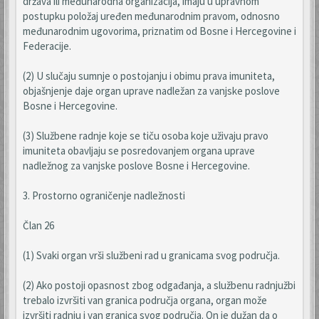
država ili međunarodna organizacija, imaju u upravnom
postupku položaj uređen međunarodnim pravom, odnosno
međunarodnim ugovorima, priznatim od Bosne i Hercegovine i
Federacije.
(2) U slučaju sumnje o postojanju i obimu prava imuniteta,
objašnjenje daje organ uprave nadležan za vanjske poslove
Bosne i Hercegovine.
(3) Službene radnje koje se tiču osoba koje uživaju pravo
imuniteta obavljaju se posredovanjem organa uprave
nadležnog za vanjske poslove Bosne i Hercegovine.
3. Prostorno ograničenje nadležnosti
Član 26
(1) Svaki organ vrši službeni rad u granicama svog područja.
(2) Ako postoji opasnost zbog odgađanja, a službenu radnjužbi
trebalo izvršiti van granica područja organa, organ može
izvršiti radnju i van granica svog područja. On je dužan da o