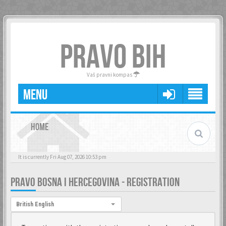
PRAVO BIH
Vaš pravni kompas
MENU
HOME
It is currently Fri Aug 07, 2026 10:53 pm
PRAVO BOSNA I HERCEGOVINA - REGISTRATION
Language:
British English