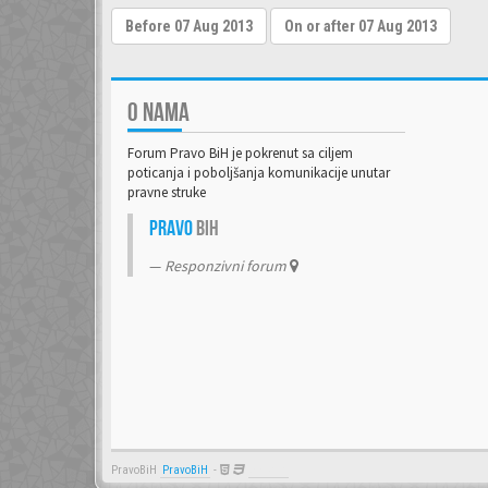
O NAMA
Forum Pravo BiH je pokrenut sa ciljem
poticanja i poboljšanja komunikacije unutar
pravne struke
Pravo
BiH
Responzivni forum
PravoBiH
PravoBiH
-
Anwalt