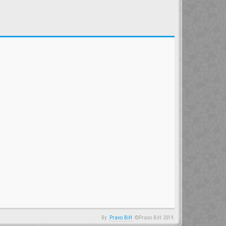
By
Pravo BiH
©Pravo BiH 2019.