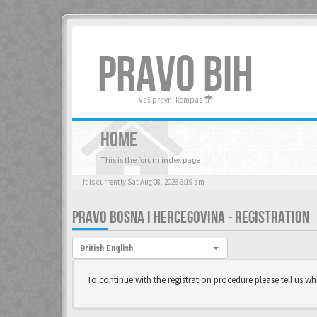
PRAVO BIH
Vaš pravni kompas
HOME
This is the forum index page
It is currently Sat Aug 08, 2026 6:19 am
PRAVO BOSNA I HERCEGOVINA - REGISTRATION
Language:
British English
To continue with the registration procedure please tell us w