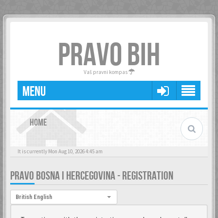
PRAVO BIH
Vaš pravni kompas
MENU
HOME
It is currently Mon Aug 10, 2026 4:45 am
PRAVO BOSNA I HERCEGOVINA - REGISTRATION
Language:
British English